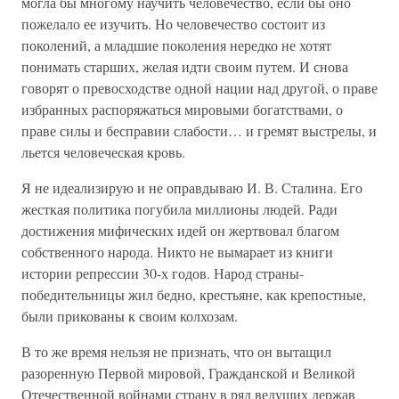
могла бы многому научить человечество, если бы оно
пожелало ее изучить. Но человечество состоит из
поколений, а младшие поколения нередко не хотят
понимать старших, желая идти своим путем. И снова
говорят о превосходстве одной нации над другой, о праве
избранных распоряжаться мировыми богатствами, о
праве силы и бесправии слабости… и гремят выстрелы, и
льется человеческая кровь.
Я не идеализирую и не оправдываю И. В. Сталина. Его
жесткая политика погубила миллионы людей. Ради
достижения мифических идей он жертвовал благом
собственного народа. Никто не вымарает из книги
истории репрессии 30-х годов. Народ страны-
победительницы жил бедно, крестьяне, как крепостные,
были прикованы к своим колхозам.
В то же время нельзя не признать, что он вытащил
разоренную Первой мировой, Гражданской и Великой
Отечественной войнами страну в ряд ведущих держав