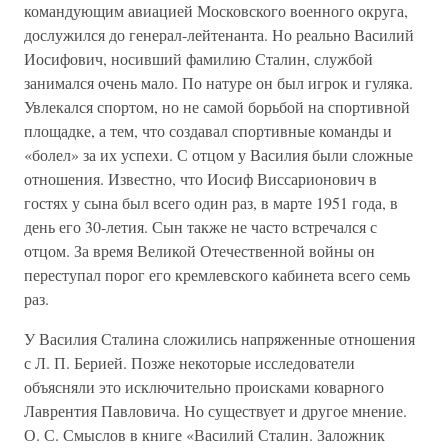
командующим авиацией Московского военного округа,
дослужился до генерал-лейтенанта. Но реально Василий
Иосифович, носивший фамилию Сталин, службой
занимался очень мало. По натуре он был игрок и гуляка.
Увлекался спортом, но не самой борьбой на спортивной
площадке, а тем, что создавал спортивные команды и
«болел» за их успехи. С отцом у Василия были сложные
отношения. Известно, что Иосиф Виссарионович в
гостях у сына был всего один раз, в марте 1951 года, в
день его 30-летия. Сын также не часто встречался с
отцом. За время Великой Отечественной войны он
переступал порог его кремлевского кабинета всего семь
раз.
У Василия Сталина сложились напряженные отношения
с Л. П. Берией. Позже некоторые исследователи
объясняли это исключительно происками коварного
Лаврентия Павловича. Но существует и другое мнение.
О. С. Смыслов в книге «Василий Сталин. Заложник