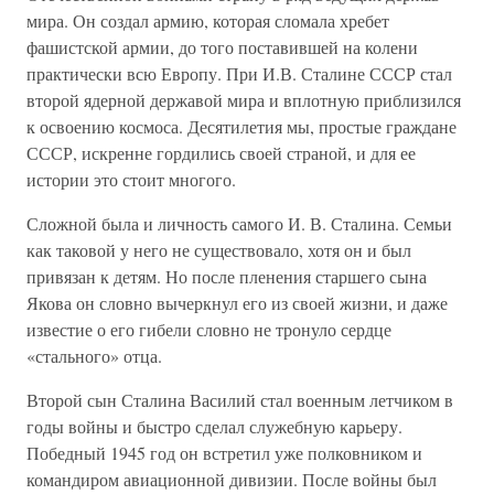
мира. Он создал армию, которая сломала хребет
фашистской армии, до того поставившей на колени
практически всю Европу. При И.В. Сталине СССР стал
второй ядерной державой мира и вплотную приблизился
к освоению космоса. Десятилетия мы, простые граждане
СССР, искренне гордились своей страной, и для ее
истории это стоит многого.
Сложной была и личность самого И. В. Сталина. Семьи
как таковой у него не существовало, хотя он и был
привязан к детям. Но после пленения старшего сына
Якова он словно вычеркнул его из своей жизни, и даже
известие о его гибели словно не тронуло сердце
«стального» отца.
Второй сын Сталина Василий стал военным летчиком в
годы войны и быстро сделал служебную карьеру.
Победный 1945 год он встретил уже полковником и
командиром авиационной дивизии. После войны был