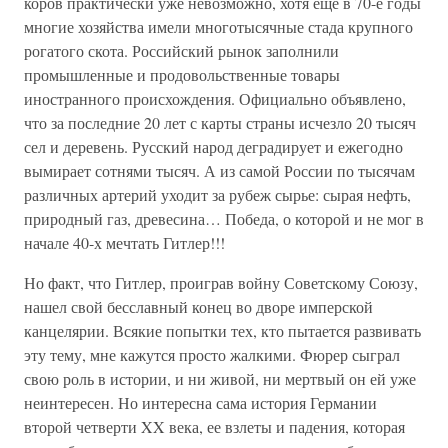
коров практически уже невозможно, хотя еще в 70-е годы
многие хозяйства имели многотысячные стада крупного
рогатого скота. Российский рынок заполнили
промышленные и продовольственные товары
иностранного происхождения. Официально объявлено,
что за последние 20 лет с карты страны исчезло 20 тысяч
сел и деревень. Русский народ деградирует и ежегодно
вымирает сотнями тысяч. А из самой России по тысячам
различных артерий уходит за рубеж сырье: сырая нефть,
природный газ, древесина… Победа, о которой и не мог в
начале 40-х мечтать Гитлер!!!
Но факт, что Гитлер, проиграв войну Советскому Союзу,
нашел свой бесславный конец во дворе имперской
канцелярии. Всякие попытки тех, кто пытается развивать
эту тему, мне кажутся просто жалкими. Фюрер сыграл
свою роль в истории, и ни живой, ни мертвый он ей уже
неинтересен. Но интересна сама история Германии
второй четверти XX века, ее взлеты и падения, которая