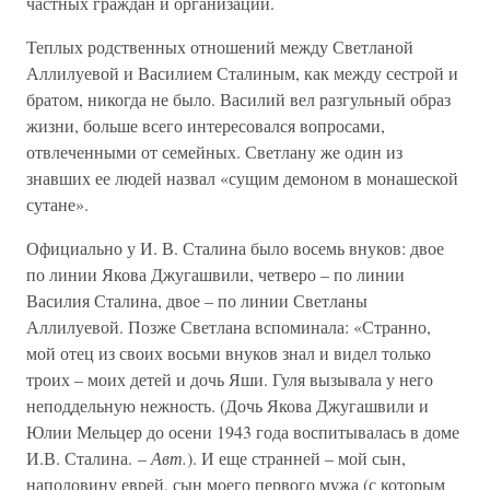
частных граждан и организаций.
Теплых родственных отношений между Светланой
Аллилуевой и Василием Сталиным, как между сестрой и
братом, никогда не было. Василий вел разгульный образ
жизни, больше всего интересовался вопросами,
отвлеченными от семейных. Светлану же один из
знавших ее людей назвал «сущим демоном в монашеской
сутане».
Официально у И. В. Сталина было восемь внуков: двое
по линии Якова Джугашвили, четверо – по линии
Василия Сталина, двое – по линии Светланы
Аллилуевой. Позже Светлана вспоминала: «Странно,
мой отец из своих восьми внуков знал и видел только
троих – моих детей и дочь Яши. Гуля вызывала у него
неподдельную нежность. (Дочь Якова Джугашвили и
Юлии Мельцер до осени 1943 года воспитывалась в доме
И.В. Сталина. –
Авт.
). И еще странней – мой сын,
наполовину еврей, сын моего первого мужа (с которым