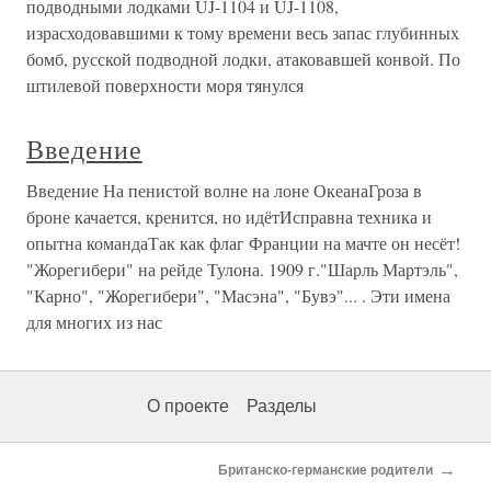
подводными лодками UJ-1104 и UJ-1108,
израсходовавшими к тому времени весь запас глубинных
бомб, русской подводной лодки, атаковавшей конвой. По
штилевой поверхности моря тянулся
Введение
Введение На пенистой волне на лоне ОкеанаГроза в
броне качается, кренится, но идётИсправна техника и
опытна командаТак как флаг Франции на мачте он несёт!
"Жорегибери" на рейде Тулона. 1909 г."Шарль Мартэль",
"Карно", "Жорегибери", "Масэна", "Бувэ"... . Эти имена
для многих из нас
О проекте
Разделы
→
Британско-германские родители