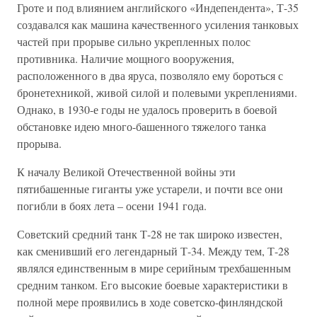
Гроте и под влиянием английского «Индепендента», Т-35
создавался как машина качественного усиления танковых
частей при прорыве сильно укрепленных полос
противника. Наличие мощного вооружения,
расположенного в два яруса, позволяло ему бороться с
бронетехникой, живой силой и полевыми укреплениями.
Однако, в 1930-е годы не удалось проверить в боевой
обстановке идею много-башенного тяжелого танка
прорыва.
К началу Великой Отечественной войны эти
пятибашенные гиганты уже устарели, и почти все они
погибли в боях лета – осени 1941 года.
Советский средний танк Т-28 не так широко известен,
как сменивший его легендарный Т-34. Между тем, Т-28
являлся единственным в мире серийным трехбашенным
средним танком. Его высокие боевые характеристики в
полной мере проявились в ходе советско-финляндской