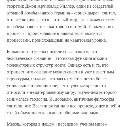
теоретик Джон Арчибальд Уиллер, один из создателей
атомной бомбы и автор термина «черная дыра», считал,
что все вокруг – это квантовый мир, где каждая система
неизбежно является квантовой системой. И значит, все
процессы, происходящие в нашем теле, являются
процессами, происходящими на квантовом уровне.
Большинство ученых нынче соглашаются, что
человеческое сознание – это некая функция атомно-
молекулярных структур мозга. Однако есть и те, кто
отрицает, что сознание можно свести к уже известным
структурам, полагая, что здесь имеется нечто более
уникальное и непонятное, – что ученые древности
относили к нематериальному миру, изучением которого
занималась теология. И, добавлю, античные философы
считали, что Вселенная едина и все происходящее в ней и
с ней объединено какими-то общими законами.
Мысль, которая в нашем «передовом ученом мире»