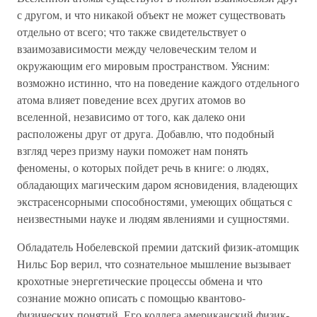
с другом, и что никакой объект не может существовать
отдельно от всего; что также свидетельствует о
взаимозависимости между человеческим телом и
окружающим его мировым пространством. Уясним:
возможно истинно, что на поведение каждого отдельного
атома влияет поведение всех других атомов во
вселенной, независимо от того, как далеко они
расположены друг от друга. Добавлю, что подобный
взгляд через призму науки поможет нам понять
феномены, о которых пойдет речь в книге: о людях,
обладающих магическим даром ясновидения, владеющих
экстрасенсорными способностями, умеющих общаться с
неизвестными науке и людям явлениями и сущностями.
Обладатель Нобелевской премии датский физик-атомщик
Нильс Бор верил, что сознательное мышление вызывает
крохотные энергетические процессы обмена и что
сознание можно описать с помощью квантово-
физических понятий. Его коллега американский физик-