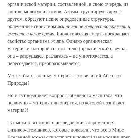
органической материи, составленной, в свою очередь, из
клеток, молекул и атомов. Атомы, группируясь друг с
другом, образуют некие определенные структуры,
облеченные свойством
жить энное количество времени и
умереть в некое время.
Биологическая смерть прекращает
свойство организма
жить.
Однако органическая
материя, из которой состоит тело (практически?), вечна,
она – разрушаясь, разлагаясь – не уничтожается, а
пересоздается, преобразовывается.
Может быть, тленная материя – это великий Абсолют
Природы?
Но и тут возникает вопрос глобального масштаба: что
первично – материя или энергия, из которой возникает
материя?!
Тут можно вспомнить исследования современных
физиков-атомщиков, которые доказали, что все в Мире
Вселенной атомы существуют в полной взаимосвязи друг