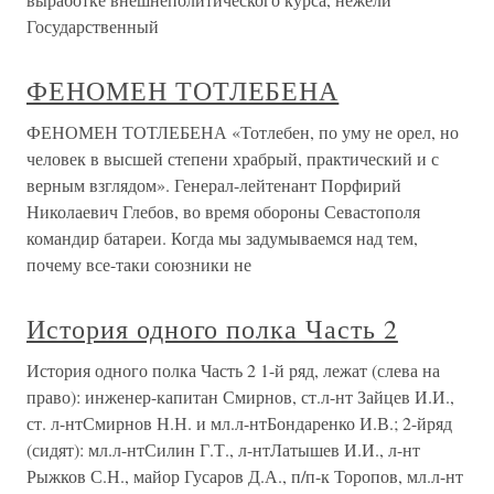
Государственный
ФЕНОМЕН ТОТЛЕБЕНА
ФЕНОМЕН ТОТЛЕБЕНА «Тотлебен, по уму не орел, но
человек в высшей степени храбрый, практический и с
верным взглядом». Генерал-лейтенант Порфирий
Николаевич Глебов, во время обороны Севастополя
командир батареи. Когда мы задумываемся над тем,
почему все-таки союзники не
История одного полка Часть 2
История одного полка Часть 2 1-й ряд, лежат (слева на
право): инженер-капитан Смирнов, ст.л-нт Зайцев И.И.,
ст. л-нтСмирнов Н.Н. и мл.л-нтБондаренко И.В.; 2-йряд
(сидят): мл.л-нтСилин Г.Т., л-нтЛатышев И.И., л-нт
Рыжков С.Н., майор Гусаров Д.А., п/п-к Торопов, мл.л-нт