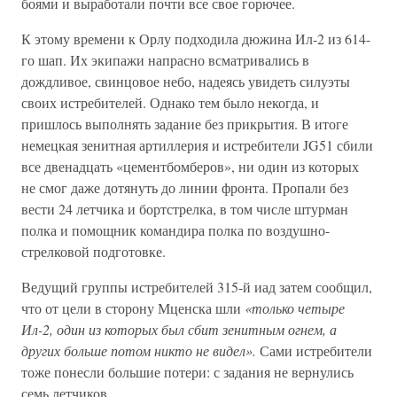
боями и выработали почти все свое горючее.
К этому времени к Орлу подходила дюжина Ил-2 из 614-
го шап. Их экипажи напрасно всматривались в
дождливое, свинцовое небо, надеясь увидеть силуэты
своих истребителей. Однако тем было некогда, и
пришлось выполнять задание без прикрытия. В итоге
немецкая зенитная артиллерия и истребители JG51 сбили
все двенадцать «цементбомберов», ни один из которых
не смог даже дотянуть до линии фронта. Пропали без
вести 24 летчика и бортстрелка, в том числе штурман
полка и помощник командира полка по воздушно-
стрелковой подготовке.
Ведущий группы истребителей 315-й иад затем сообщил,
что от цели в сторону Мценска шли
«только четыре
Ил-2, один из которых был сбит зенитным огнем, а
других больше потом никто не видел».
Сами истребители
тоже понесли большие потери: с задания не вернулись
семь летчиков.