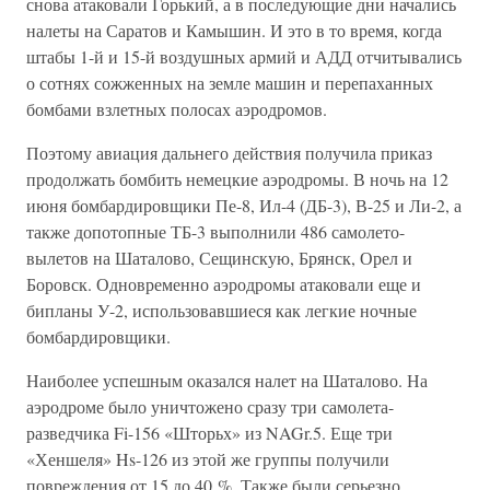
снова атаковали Горький, а в последующие дни начались
налеты на Саратов и Камышин. И это в то время, когда
штабы 1-й и 15-й воздушных армий и АДД отчитывались
о сотнях сожженных на земле машин и перепаханных
бомбами взлетных полосах аэродромов.
Поэтому авиация дальнего действия получила приказ
продолжать бомбить немецкие аэродромы. В ночь на 12
июня бомбардировщики Пе-8, Ил-4 (ДБ-3), В-25 и Ли-2, а
также допотопные ТБ-3 выполнили 486 самолето-
вылетов на Шаталово, Сещинскую, Брянск, Орел и
Боровск. Одновременно аэродромы атаковали еще и
бипланы У-2, использовавшиеся как легкие ночные
бомбардировщики.
Наиболее успешным оказался налет на Шаталово. На
аэродроме было уничтожено сразу три самолета-
разведчика Fi-156 «Шторьх» из NAGr.5. Еще три
«Хеншеля» Hs-126 из этой же группы получили
повреждения от 15 до 40 %. Также были серьезно