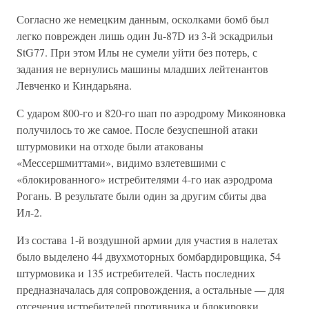
Согласно же немецким данным, осколками бомб был
легко поврежден лишь один Ju-87D из 3-й эскадрильи
StG77. При этом Илы не сумели уйти без потерь, с
задания не вернулись машины младших лейтенантов
Левченко и Киндарьяна.
С ударом 800-го и 820-го шап по аэродрому Микояновка
получилось то же самое. После безуспешной атаки
штурмовики на отходе были атакованы
«Мессершмиттами», видимо взлетевшими с
«блокированного» истребителями 4-го иак аэродрома
Рогань. В результате были один за другим сбиты два
Ил-2.
Из состава 1-й воздушной армии для участия в налетах
было выделено 44 двухмоторных бомбардировщика, 54
штурмовика и 135 истребителей. Часть последних
предназначалась для сопровождения, а остальные — для
отсечения истребителей противника и блокировки