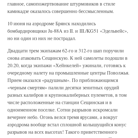
главное, самопожертвование штурмовиков в стиле
камикадзе оказалось совершенно бессмысленным.
10 июня на аэродроме Брянск находились
бомбардировщики Ju-88A из II. и III./KG51 «Эдельвейс»,
но ни один из них не пострадал.
Двадцати трем экипажам 62-го и 312-го шап поручили
снова атаковать Сещинскую. К ней самолеты подошли в
20.20, когда экипажи «Хейнкелей» ужинали, готовясь к
очередному налету на промышленные центры Поволжья.
Прием оказался «радушным». По приближающимся
«черным смертям» палили десятки зенитных орудий
разных калибров и крупнокалиберных пулеметов, в том
числе расположенные на станции Сещинская и в
одноименном поселке. Сотни разрывов искромсали
вечернее небо. Огонь велся тремя ярусами, а вокруг
аэродрома вообще встал сплошной колышущийся конус
разрывов на всех высотах! Такого приветственного