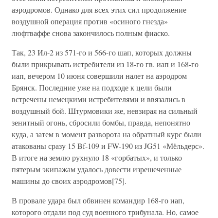
аэродромов. Однако для всех этих сил продолжение
воздушной операция против «осиного гнезда»
люфтваффе снова закончилось полным фиаско.
Так, 23 Ил-2 из 571-го и 566-го шап, которых должны
были прикрывать истребители из 18-го гв. иап и 168-го
иап, вечером 10 июня совершили налет на аэродром
Брянск. Последние уже на подходе к цели были
встречены немецкими истребителями и ввязались в
воздушный бой. Штурмовики же, невзирая на сильный
зенитный огонь, сбросили бомбы, правда, непонятно
куда, а затем в момент разворота на обратный курс были
атакованы сразу 15 Bf-109 и FW-190 из JG51 «Мёльдерс».
В итоге на землю рухнуло 18 «горбатых», и только
пятерым экипажам удалось довести изрешеченные
машины до своих аэродромов[75].
В провале удара был обвинен командир 168-го иап,
которого отдали под суд военного трибунала. Но, самое