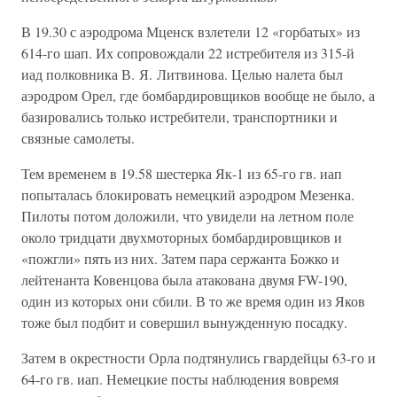
В 19.30 с аэродрома Мценск взлетели 12 «горбатых» из
614-го шап. Их сопровождали 22 истребителя из 315-й
иад полковника В. Я. Литвинова. Целью налета был
аэродром Орел, где бомбардировщиков вообще не было, а
базировались только истребители, транспортники и
связные самолеты.
Тем временем в 19.58 шестерка Як-1 из 65-го гв. иап
попыталась блокировать немецкий аэродром Мезенка.
Пилоты потом доложили, что увидели на летном поле
около тридцати двухмоторных бомбардировщиков и
«пожгли» пять из них. Затем пара сержанта Божко и
лейтенанта Ковенцова была атакована двумя FW-190,
один из которых они сбили. В то же время один из Яков
тоже был подбит и совершил вынужденную посадку.
Затем в окрестности Орла подтянулись гвардейцы 63-го и
64-го гв. иап. Немецкие посты наблюдения вовремя