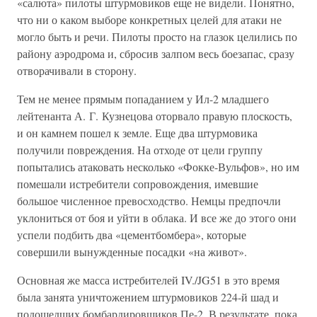
«салюта» пилоты штурмовиков еще не видели. Понятно,
что ни о каком выборе конкретных целей для атаки не
могло быть и речи. Пилоты просто на глазок целились по
району аэродрома и, сбросив залпом весь боезапас, сразу
отворачивали в сторону.
Тем не менее прямым попаданием у Ил-2 младшего
лейтенанта А. Г. Кузнецова оторвало правую плоскость,
и он камнем пошел к земле. Еще два штурмовика
получили повреждения. На отходе от цели группу
попытались атаковать несколько «Фокке-Вульфов», но им
помешали истребители сопровождения, имевшие
большое численное превосходство. Немцы предпочли
уклониться от боя и уйти в облака. И все же до этого они
успели подбить два «цементбомбера», которые
совершили вынужденные посадки «на живот».
Основная же масса истребителей IV./JG51 в это время
была занята уничтожением штурмовиков 224-й шад и
подошедших бомбардировщиков Пе-2. В результате, пока