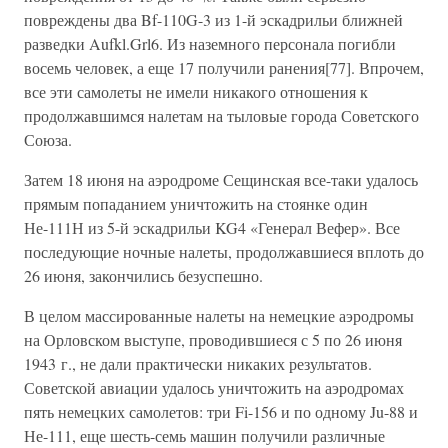
повреждены два Bf-110G-3 из 1-й эскадрильи ближней
разведки Aufkl.Grl6. Из наземного персонала погибли
восемь человек, а еще 17 получили ранения[77]. Впрочем,
все эти самолеты не имели никакого отношения к
продолжавшимся налетам на тыловые города Советского
Союза.
Затем 18 июня на аэродроме Сещинская все-таки удалось
прямым попаданием уничтожить на стоянке один
Не-111Н из 5-й эскадрильи KG4 «Генерал Вефер». Все
последующие ночные налеты, продолжавшиеся вплоть до
26 июня, закончились безуспешно.
В целом массированные налеты на немецкие аэродромы
на Орловском выступе, проводившиеся с 5 по 26 июня
1943 г., не дали практически никаких результатов.
Советской авиации удалось уничтожить на аэродромах
пять немецких самолетов: три Fi-156 и по одному Ju-88 и
Не-111, еще шесть-семь машин получили различные