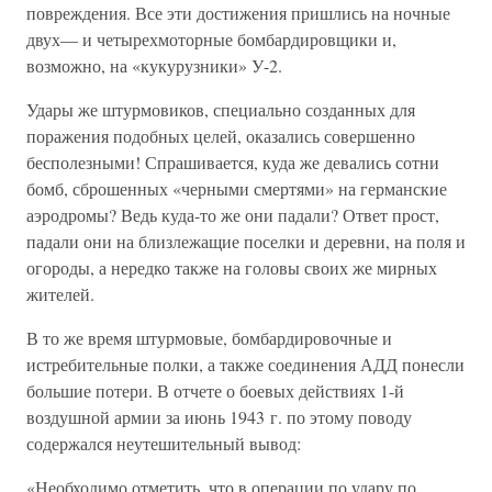
повреждения. Все эти достижения пришлись на ночные
двух— и четырехмоторные бомбардировщики и,
возможно, на «кукурузники» У-2.
Удары же штурмовиков, специально созданных для
поражения подобных целей, оказались совершенно
бесполезными! Спрашивается, куда же девались сотни
бомб, сброшенных «черными смертями» на германские
аэродромы? Ведь куда-то же они падали? Ответ прост,
падали они на близлежащие поселки и деревни, на поля и
огороды, а нередко также на головы своих же мирных
жителей.
В то же время штурмовые, бомбардировочные и
истребительные полки, а также соединения АДД понесли
большие потери. В отчете о боевых действиях 1-й
воздушной армии за июнь 1943 г. по этому поводу
содержался неутешительный вывод:
«Необходимо отметить, что в операции по удару по