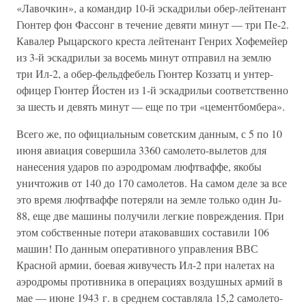
«Лавочкин», а командир 10-й эскадрильи обер-лейтенант
Гюнтер фон Фассонг в течение девяти минут — три Пе-2.
Кавалер Рыцарского креста лейтенант Генрих Хофемейер
из 3-й эскадрильи за восемь минут отправил на землю
три Ил-2, а обер-фельдфебель Гюнтер Коззатц и унтер-
офицер Гюнтер Йостен из 1-й эскадрильи соответственно
за шесть и девять минут — еще по три «цементбомбера».
Всего же, по официальным советским данным, с 5 по 10
июня авиация совершила 3360 самолето-вылетов для
нанесения ударов по аэродромам люфтваффе, якобы
уничтожив от 140 до 170 самолетов. На самом деле за все
это время люфтваффе потеряли на земле только один Ju-
88, еще две машины получили легкие повреждения. При
этом собственные потери атаковавших составили 106
машин! По данным оперативного управления ВВС
Красной армии, боевая живучесть Ил-2 при налетах на
аэродромы противника в операциях воздушных армий в
мае — июне 1943 г. в среднем составляла 15,2 самолето-