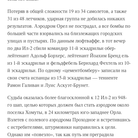
Потеряв в общей сложности 19 из 34 самолетов, а также
31 из 48 летчиков, ударная группа не добилась никаких
результатов. Аэродром Орел не пострадал, а все бомбы по
большей части взорвались на близлежащих городских
улицах и пустырях. По данным люфтваффе, в тот вечер
по два Ил-2 сбили командир 11-й эскадрильи обер-
лейтенант Адольф Борхерс, лейтенант Йоахим Бренд ель
из 1-й эскадрильи и фельдфебель Бернхард Фехтель из 10-
й эскадрильи. По одному «цементбомберу» записали на
свои счета испанцы из 15-й эскадрильи — тениенте
Рамон Галиван и Луис Аскуэт-Брунет.
Судьба оказалась более благосклонной к 12 Ил-2 из 948-
го шап, целью которых должен был стать аэродром около
поселка Хомуты, в 24 километрах юго-западнее Орла.
Взлетев с полевого аэродрома Проходное и встретившись
с истребителями, штурмовики направились к цели.
Однако им «повезло», так как путь им преградила