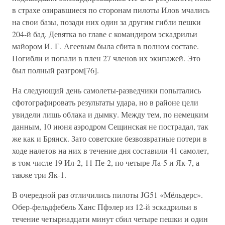
в страхе озиравшиеся по сторонам пилоты Илов мчались
на свои базы, позади них один за другим гибли пешки
204-й бад. Девятка во главе с командиром эскадрильи
майором И. Г. Агеевым была сбита в полном составе.
Погибли и попали в плен 27 членов их экипажей. Это
был полный разгром[76].
На следующий день самолеты-разведчики попытались
сфотографировать результаты удара, но в районе цели
увидели лишь облака и дымку. Между тем, по немецким
данным, 10 июня аэродром Сещинская не пострадал, так
же как и Брянск. Зато советские безвозвратные потери в
ходе налетов на них в течение дня составили 41 самолет,
в том числе 19 Ил-2, 11 Пе-2, по четыре Ла-5 и Як-7, а
также три Як-1.
В очередной раз отличились пилоты JG51 «Мёльдерс».
Обер-фельдфебель Ханс Пфэлер из 12-й эскадрильи в
течение четырнадцати минут сбил четыре пешки и один