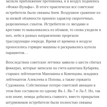
засекли приближение противника, и в воздух поднялись
«Фокке-Вульфы». В итоге практически все советские
истребители были связаны боем. Воздушное сражение из-
за низкой облачности приняло характер скоротечных,
разрозненных схваток. Истребители со звездами и
крестами то вываливались из облаков, то снова уходили в
них, небо в разных направлениях прорезали
трассирующие очереди. Время от времени в воздухе
проносились горящие машины и раскрывались купола
парашютов…
Впоследствии советские летчики заявили о шести сбитых
фоккерах, которые записали на счета капитана Кубарева,
старших лейтенантов Маношина и Ковенцова, младших
лейтенантов Алексеева и Попова, а также сержанта
Судожкина. Собственные потери советской авиации в
этом бою составили по одному Як-1, Як-7 и Лa-5. Но, так
или иначе, немцы добились главного, вместо прикрытия
штурмовиков истребители были полностью связаны