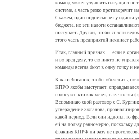
команд может улучшить ситуацию не то
системе, а часть резко противоречит з
Скажем, один подписывает у идиота ука
бюджета, но эти налоги останавливают
поступает. Другой, чтобы спасти ведо
этого часть предприятий начинает рабо
Итак, главный признак — если в орган
и во вред делу, то ею никто не управля
команды всегда бьют в одну точку и не
Как-то Зюганов, чтобы объяснить, поч
КПРФ якобы выступает, оправдывался,
голосуют, кто как хочет, т. е. что эт
Вспоминаю свой разговор с С. Кургиня
утверждение Зюганова, проанализиров
какой период. Если они идиоты, то фр
ей на пользу равномерно, поскольку дл
фракция КПРФ ни разу не проголосовал
прохождение законов только во вред с