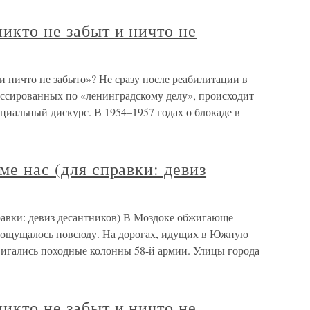
икто не забыт и ничто не
и ничто не забыто»? Не сразу после реабилитации в
ессированных по «ленинградскому делу», происходит
циальный дискурс. В 1954–1957 годах о блокаде в
ме нас (для справки: девиз
правки: девиз десантников) В Моздоке обжигающе
 ощущалось повсюду. На дорогах, идущих в Южную
вигались походные колонны 58-й армии. Улицы города
икто не забыт и ничто не