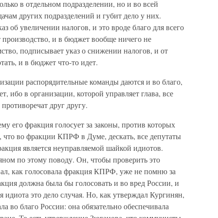
лько в отдельном подразделении, но и во всей
адачам других подразделений и губит дело у них.
з об увеличении налогов, и это вроде благо для всего
 производство, и в бюджет вообще ничего не
мство, подписывает указ о снижении налогов, и от
тать, и в бюджет что-то идет.
изации распорядительные команды даются и во благо,
ет, ибо в организации, которой управляет глава, все
 противоречат друг другу.
ему его фракция голосует за законы, против которых
 что во фракции КПРФ в Думе, дескать, все депутаты
а фракция является неуправляемой шайкой идиотов.
ном по этому поводу. Он, чтобы проверить это
ал, как голосовала фракция КПРФ, уже не помню за
акция должна была бы голосовать и во вред России, и
я идиота это дело случая. Но, как утверждал Кургинян,
а во благо России: она обязательно обеспечивала
тране. То есть утверждение Зюганова, что коммунисты