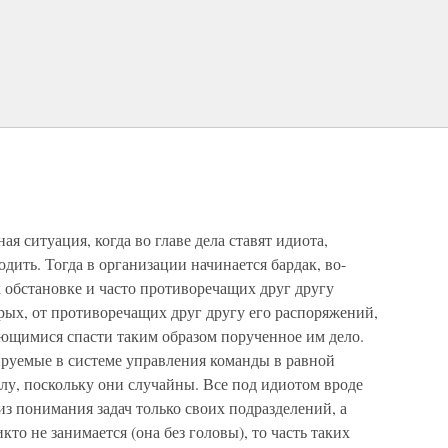
ая ситуация, когда во главе дела ставят идиота,
дить. Тогда в организации начинается бардак, во-
 обстановке и часто противоречащих друг другу
рых, от противоречащих друг другу его распоряжений,
щимися спасти таким образом порученное им дело.
руемые в системе управления команды в равной
делу, поскольку они случайны. Все под идиотом вроде
 из понимания задач только своих подразделений, а
кто не занимается (она без головы), то часть таких