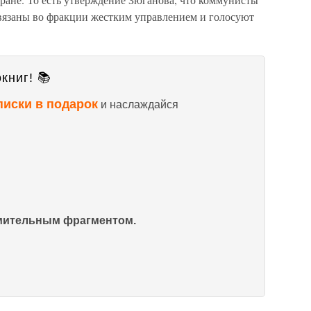
связаны во фракции жестким управлением и голосуют
книг! 📚
писки в подарок
и наслаждайся
омительным фрагментом.