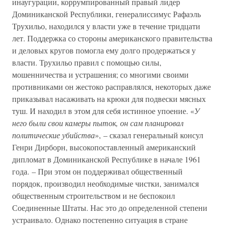
инаугурации, коррумпированный правый лидер
Доминиканской Республики, генералиссимус Рафаэль
Трухильо, находился у власти уже в течение тридцати
лет. Поддержка со стороны американского правительства
и деловых кругов помогла ему долго продержаться у
власти. Трухильо правил с помощью силы,
мошенничества и устрашения; со многими своими
противниками он жестоко расправлялся, некоторых даже
приказывал насаживать на крюки для подвески мясных
туш. И находил в этом для себя истинное упоение. «
У
него были свои камеры пыток, он сам планировал
политические убийства
», – сказал генеральный консул
Генри Дирборн, высокопоставленный американский
дипломат в Доминиканской Республике в начале 1961
года. – При этом он поддерживал общественный
порядок, производил необходимые чистки, занимался
общественным строительством и не беспокоил
Соединенные Штаты. Нас это до определенной степени
устраивало. Однако постепенно ситуация в стране