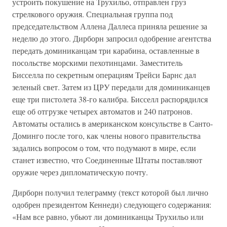
устроить покушение на Трухильо, отправлен груз
стрелкового оружия. Специальная группа под
председательством Аллена Даллеса приняла решение за
неделю до этого. Дирборн запросил одобрение агентства
передать доминиканцам три карабина, оставленные в
посольстве морскими пехотинцами. Заместитель
Бисселла по секретным операциям Трейси Барнс дал
зеленый свет. Затем из ЦРУ передали для доминиканцев
еще три пистолета 38-го калибра. Бисселл распорядился
еще об отгрузке четырех автоматов и 240 патронов.
Автоматы остались в американском консульстве в Санто-
Доминго после того, как члены нового правительства
задались вопросом о том, что подумают в мире, если
станет известно, что Соединенные Штаты поставляют
оружие через дипломатическую почту.
Дирборн получил телеграмму (текст которой был лично
одобрен президентом Кеннеди) следующего содержания:
«Нам все равно, убьют ли доминиканцы Трухильо или