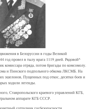
 движения в Белоруссии в годы Великой
44 год провел в тылу врага 1119 дней. Рядовой^
ик комиссара отряда, потом бригады по комсомолу.
кома и Пинского подпольного обкома ЛКСМБ. На
ких эшелонов, Пущенных под откос, десятки боев и
орых ходили легенды.
ного, Ставропольского краевого управлений КГБ,
нтральном аппарате КГБ СССР.
очетный сотрудник госбезопасности.