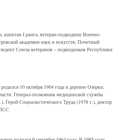
 капитан I ранга, ветеран-подводник Военно-
ровской академии наук и искусств, Почетный
идент Союза ветеранов – подводников Республики
дился 10 октября 1904 года в деревне Озерки,
ласти. Генерал-полковник медицинской службы
), Герой Социалистического Труда (1978 г.), доктор
КПСС
ович родился 9 сентября 1964 года. В 1985 году