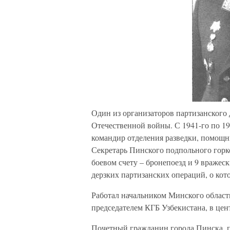
Один из организаторов партизанского
Отечественной войны. С 1941-го по 19
командир отделения разведки, помощн
Секретарь Пинского подпольного гор
боевом счету – бронепоезд и 9 вражес
дерзких партизанских операций, о кот
Работал начальником Минского област
председателем КГБ Узбекистана, в це
Почетный гражданин города Пинска, п