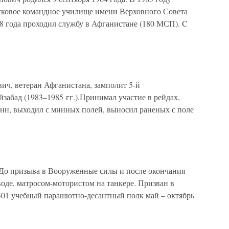
ковое командное училище имени Верховного Совета
8 года проходил службу в Афганистане (180 МСП). C
ич, ветеран Афганистана, замполит 5-й
абад (1983–1985 гг.).Принимал участие в рейдах,
онн, выходил с минных полей, выносил раненых с поле
До призыва в Вооруженные силы и после окончания
воде, матросом-мотористом на танкере. Призван в
301 учебный парашютно-десантный полк май – октябрь