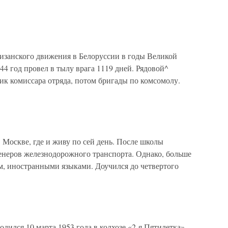
тизанского движения в Белоруссии в годы Великой
44 год провел в тылу врага 1119 дней. Рядовой^
ик комиссара отряда, потом бригады по комсомолу.
 Москве, где и живу по сей день. После школы
неров железнодорожного транспорта. Однако, больше
м, иностранными языками. Доучился до четвертого
дился 10 марта 1953 года в колхозе «2-я Пятилетка»