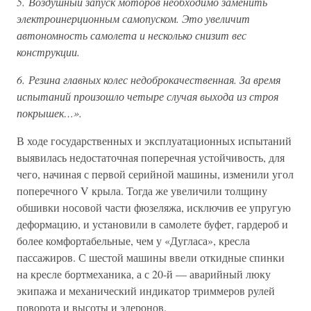
5. Воздушный запуск моторов необходимо заменить
электроинерционным самопуском. Это увеличит
автономность самолета и несколько снизит вес
конструкции.
6. Резина главных колес недоброкачественная. За время
испытаний произошло четыре случая выхода из строя
покрышек…».
В ходе государственных и эксплуатационных испытаний
выявилась недостаточная поперечная устойчивость, для
чего, начиная с первой серийной машины, изменили угол
поперечного V крыла. Тогда же увеличили толщину
обшивки носовой части фюзеляжа, исключив ее упругую
деформацию, и установили в самолете буфет, гардероб и
более комфортабельные, чем у «Дугласа», кресла
пассажиров. С шестой машины ввели откидные спинки
на кресле бортмеханика, а с 20-й — аварийный люку
экипажа и механический индикатор триммеров рулей
поворота и высоты и элеронов.