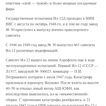
ответчик «свой — чужой» и более мощные посадочные
фары.
Государственные испытания Ил-12Д проходил в НИИ
ВВС с августа по октябрь 1948-го, и в том же году завод
№ 30 приступил к выпуску военно-транспортного
самолета.
С 1946 по 1949 год завод № 30 выпустил 663 самолета
Ил-12 различных модификаций.
Самолет Ил-12 вышел на линии Аэрофлота еще в ходе
эксплуатационных испытаний. Первый Ил-12 (СССР —
Л1317, заводской № 306023, командир — П.И.
Петрашевич) потеряли 1 июля 1947 года. Катастрофа
произошла в аэропорту Внуково. После взлета на высоте
40–50 м отказал левый мотор АШ-82ФН, как
впоследствии выяснилось, из-за «некачественной»
сборки. С причинами катастрофы разобрались, и 22
августа 1947 года в ГВФ началась эксплуатация Ил-12 с