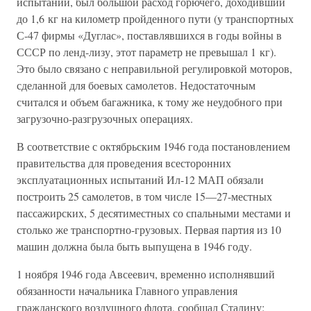
испытаний, был большой расход горючего, доходивший
до 1,6 кг на километр пройденного пути (у транспортных
С-47 фирмы «Дуглас», поставлявшихся в годы войны в
СССР по ленд-лизу, этот параметр не превышал 1 кг).
Это было связано с неправильной регулировкой моторов,
сделанной для боевых самолетов. Недостаточным
считался и объем багажника, к тому же неудобного при
загрузочно-разгрузочных операциях.
В соответствие с октябрьским 1946 года постановлением
правительства для проведения всесторонних
эксплуатационных испытаний Ил-12 МАП обязали
построить 25 самолетов, в том числе 15—27-местных
пассажирских, 5 десятиместных со спальными местами и
столько же транспортно-грузовых. Первая партия из 10
машин должна была быть выпущена в 1946 году.
1 ноября 1946 года Авсеевич, временно исполнявший
обязанности начальника Главного управления
гражданского воздушного флота, сообщал Сталину: