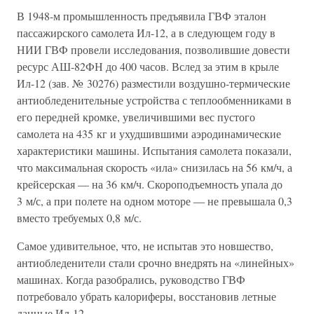
В 1948-м промышленность предъявила ГВФ эталон
пассажирского самолета Ил-12, а в следующем году в
НИИ ГВФ провели исследования, позволившие довести
ресурс АШ-82ФН до 400 часов. Вслед за этим в крыле
Ил-12 (зав. № 30276) разместили воздушно-термические
антиобледенительные устройства с теплообменниками в
его передней кромке, увеличившими вес пустого
самолета на 435 кг и ухудшившими аэродинамические
характеристики машины. Испытания самолета показали,
что максимальная скорость «ила» снизилась на 56 км/ч, а
крейсерская — на 36 км/ч. Скороподъемность упала до
3 м/с, а при полете на одном моторе — не превышала 0,3
вместо требуемых 0,8 м/с.
Самое удивительное, что, не испытав это новшество,
антиобледенители стали срочно внедрять на «линейных»
машинах. Когда разобрались, руководство ГВФ
потребовало убрать калориферы, восстановив летные
данные Ил-12.