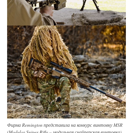
Фирма Remington представила на конкурс винтовку MSR
(Modular Sniper Rifle – модульная снайперская винтовка)