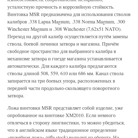
усталостную прочность и коррозийную стойкость.
Винтовка MSR предназначена для использования стволов
калибров .338 Lapua Magnum, .338 Norma Magnum, .300
Winchester Magnum и .308 Winchester (7,62x51 NATO).
Переход на другой калибр осуществляется путём замены
ствола, боевой личинки затвора и магазина. Причём
свободное пространство для выбранного калибра в
механизме затвора и гнезде магазина устанавливается
автоматически. Для каждого калибра предлагаются
стволы длиной 508, 559, 610 или 686 мм. Канал ствола
запирается на три боевых упора, расположенных в
передней части продольно-скользящего поворотного
затвора.
Ложа винтовки MSR представляет собой изделие, уже
опробованное на винтовке XM2010. Если немного
отвлечься в сторону лингвистики, то можно убедиться,
что в английском языке традиционное определение
«ружейная ложа» (rifle stock) выходит из оборота. На