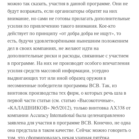
можно так сказать, участия в данной программе. Они не
будут возражать, если организаторы обратят на них
внимание, но сами не готовы прилагать дополнительные
усилия по привлечению такого внимания. Кое-кто
действует по принципу «от добра добра не ищут», то
есть, будучи удовлетворёнными нынешним положением
дел в своих компаниях, не желают идти на
дополнительные риски и расходы, связанные с участием
в программе. На них не производят особого впечатления
усилия средств массовой информации, усердно
выдвигающих тот или иной образец оружия в
несомненные победители программы ВСВ. Так, из
винтовок производства тех фирм, о которых речь шла в
первой части статьи (см. статью «Высокоточные»,
«КАЛАШНИКОВ» №5/2012), только винтовка АХ338 от
компании Accuracy International была целенаправленно
заявлена для участия в программе ВСВ. Конечно, не одна
она предстала в таком качестве. Сейчас можно говорить о
том, что сформировалась некая ударная пятёрка