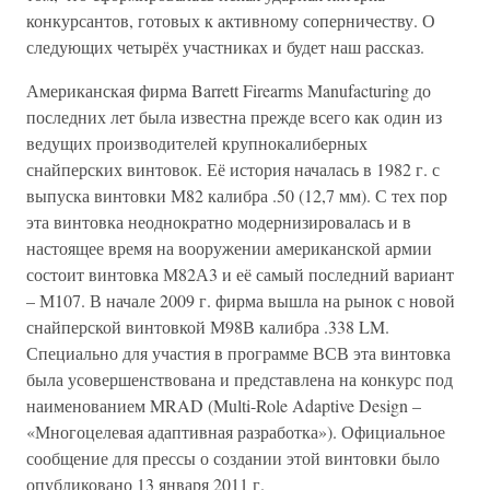
конкурсантов, готовых к активному соперничеству. О
следующих четырёх участниках и будет наш рассказ.
Американская фирма Barrett Firearms Manufacturing до
последних лет была известна прежде всего как один из
ведущих производителей крупнокалиберных
снайперских винтовок. Её история началась в 1982 г. с
выпуска винтовки М82 калибра .50 (12,7 мм). С тех пор
эта винтовка неоднократно модернизировалась и в
настоящее время на вооружении американской армии
состоит винтовка М82А3 и её самый последний вариант
– М107. В начале 2009 г. фирма вышла на рынок с новой
снайперской винтовкой М98В калибра .338 LM.
Специально для участия в программе ВСВ эта винтовка
была усовершенствована и представлена на конкурс под
наименованием MRAD (Multi-Role Adaptive Design –
«Многоцелевая адаптивная разработка»). Официальное
сообщение для прессы о создании этой винтовки было
опубликовано 13 января 2011 г.