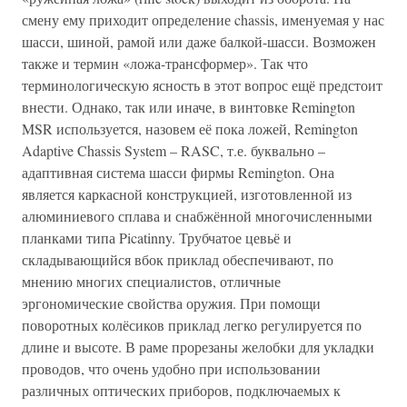
смену ему приходит определение chassis, именуемая у нас
шасси, шиной, рамой или даже балкой-шасси. Возможен
также и термин «ложа-трансформер». Так что
терминологическую ясность в этот вопрос ещё предстоит
внести. Однако, так или иначе, в винтовке Remington
MSR используется, назовем её пока ложей, Remington
Adaptive Chassis System – RASC, т.е. буквально –
адаптивная система шасси фирмы Remington. Она
является каркасной конструкцией, изготовленной из
алюминиевого сплава и снабжённой многочисленными
планками типа Picatinny. Трубчатое цевьё и
складывающийся вбок приклад обеспечивают, по
мнению многих специалистов, отличные
эргономические свойства оружия. При помощи
поворотных колёсиков приклад легко регулируется по
длине и высоте. В раме прорезаны желобки для укладки
проводов, что очень удобно при использовании
различных оптических приборов, подключаемых к