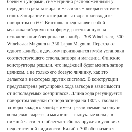
боевыми упорами, симметрично расположенными у
переднего среза затвора, и массивным выбрасывателем
гильз. Запирание и отпирание затвора производится
поворотом на 60°. Винтовка представляет собой
мультикалиберную платформу, рассчитанную на
использование боеприпасов калибра .308 Winchester, .300
Winchester Magnum и .338 Lapua Magnum. Переход от
одного калибра к другому производится путём установки
соответствующего ствола, затвора и магазина. Финские
конструкторы решили, что надёжней будет менять затвор
целиком, а не только его боевую личинку, как это
делается в некоторых других системах. В конструкции
предусмотрена регулировка хода затвора в зависимости
от используемых боеприпасов. Длина хода регулируется
поворотом защёлки стопора затвора на 180°. Стволы и
затворы каждого калибра имеют различаемые на ощупь
кольцевые вырезы, а магазины – выпуклые кольца в
нижней части, что облегчает сборку оружия в условиях
недостаточной видимости. Калибр .308 обозначается