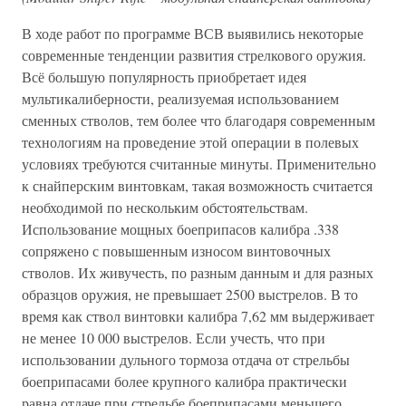
В ходе работ по программе ВСВ выявились некоторые
современные тенденции развития стрелкового оружия.
Всё большую популярность приобретает идея
мультикалиберности, реализуемая использованием
сменных стволов, тем более что благодаря современным
технологиям на проведение этой операции в полевых
условиях требуются считанные минуты. Применительно
к снайперским винтовкам, такая возможность считается
необходимой по нескольким обстоятельствам.
Использование мощных боеприпасов калибра .338
сопряжено с повышенным износом винтовочных
стволов. Их живучесть, по разным данным и для разных
образцов оружия, не превышает 2500 выстрелов. В то
время как ствол винтовки калибра 7,62 мм выдерживает
не менее 10 000 выстрелов. Если учесть, что при
использовании дульного тормоза отдача от стрельбы
боеприпасами более крупного калибра практически
равна отдаче при стрельбе боеприпасами меньшего