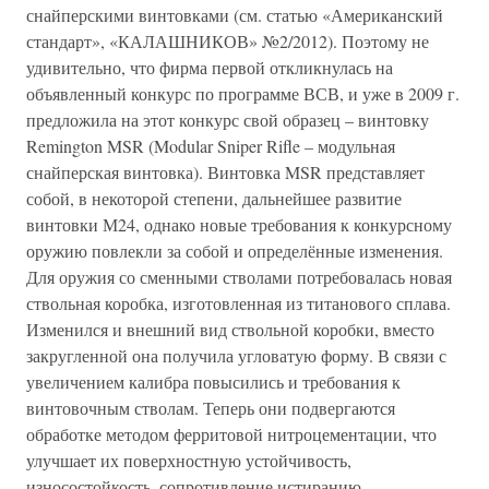
снайперскими винтовками (см. статью «Американский
стандарт», «КАЛАШНИКОВ» №2/2012). Поэтому не
удивительно, что фирма первой откликнулась на
объявленный конкурс по программе ВСВ, и уже в 2009 г.
предложила на этот конкурс свой образец – винтовку
Remington MSR (Modular Sniper Rifle – модульная
снайперская винтовка). Винтовка MSR представляет
собой, в некоторой степени, дальнейшее развитие
винтовки М24, однако новые требования к конкурсному
оружию повлекли за собой и определённые изменения.
Для оружия со сменными стволами потребовалась новая
ствольная коробка, изготовленная из титанового сплава.
Изменился и внешний вид ствольной коробки, вместо
закругленной она получила угловатую форму. В связи с
увеличением калибра повысились и требования к
винтовочным стволам. Теперь они подвергаются
обработке методом ферритовой нитроцементации, что
улучшает их поверхностную устойчивость,
износостойкость, сопротивление истиранию,