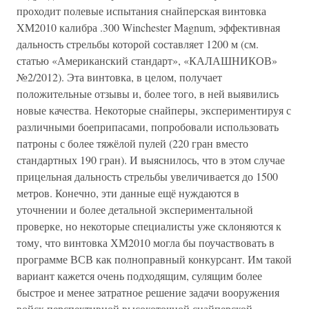
проходит полевые испытания снайперская винтовка
XM2010 калибра .300 Winchester Magnum, эффективная
дальность стрельбы которой составляет 1200 м (см.
статью «Американский стандарт», «КАЛАШНИКОВ»
№2/2012). Эта винтовка, в целом, получает
положительные отзывы и, более того, в ней выявились
новые качества. Некоторые снайперы, экспериментируя с
различными боеприпасами, попробовали использовать
патроны с более тяжёлой пулей (220 гран вместо
стандартных 190 гран). И выяснилось, что в этом случае
прицельная дальность стрельбы увеличивается до 1500
метров. Конечно, эти данные ещё нуждаются в
уточнении и более детальной экспериментальной
проверке, но некоторые специалисты уже склоняются к
тому, что винтовка ХМ2010 могла бы поучаствовать в
программе ВСВ как полноправный конкурсант. Им такой
вариант кажется очень подходящим, сулящим более
быстрое и менее затратное решение задачи вооружения
войск перспективной высокоточной снайперской