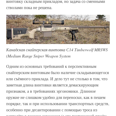
винтовку складным прикладом, но задача со сменными
стволами пока не решена.
Канадская снайперская винтовка С14 Timberwolf MRSWS
(Medium Range Sniper Weapon System
Одним из основных требований к перспективным
снайперским винтовкам было наличие складывающегося
или съёмного приклада. И дело тут не столько в том, что
заметная длина винтовки является демаскирующим
признаком, а в требованиях эргономики. Длинное
оружие не слишком удобно для переноски, как в пешем
порядке, так и при использовании транспортных средств,
особенно при десантировании с помощью троса из
вертолёта в режиме зависания (а это тактический приём