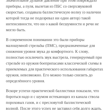
Значительное дульное давление при этом повреждало
приборы, а пуля, вылетая из ПБС со сверхзвуковой
скоростью, создавала баллистическую волну (о наличии
которой тогда не подозревал ни один автор) такой
интенсивности, что ни о какой бесшумности и речи не
могло быть.
В современном понимании это были приборы
малошумной стрельбы (ПМС), предназначенные для
снижения уровня звука до комфортного. К слову,
полностью исключить звук выстрела, генерируемый при
стрельбе из оружия боеприпасами классической схемы в
приемлемых для практического использования габаритах
оружия, невозможно. Его можно только снизить до
определённого уровня.
Вскоре успехи практической баллистики показали, что
бороться надо и с шумом истекающих из канала ствола
пороховых газов, и с пресловутой баллистической
волной. После этого успех не заставил себя долго ждать.