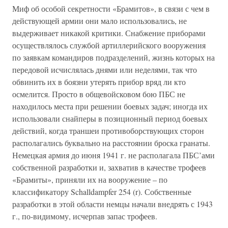
Миф об особой секретности «Брамитов», в связи с чем в
действующей армии они мало использовались, не
выдерживает никакой критики. Снабжение приборами
осуществлялось службой артиллерийского вооружения
по заявкам командиров подразделений, жизнь которых на
передовой исчислялась днями или неделями, так что
обвинить их в боязни утерять прибор вряд ли кто
осмелится. Просто в общевойсковом бою ПБС не
находилось места при решении боевых задач; иногда их
использовали снайперы в позиционный период боевых
действий, когда траншеи противоборствующих сторон
располагались буквально на расстоянии броска гранаты.
Немецкая армия до июня 1941 г. не располагала ПБС’ами
собственной разработки и, захватив в качестве трофеев
«Брамиты», приняли их на вооружение – по
классификатору Schalldampfer 254 (r). Собственные
разработки в этой области немцы начали внедрять с 1943
г., по-видимому, исчерпав запас трофеев.