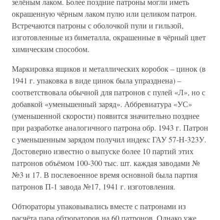
зелёным лаком. Более поздние патроны могли иметь
окрашенную чёрным лаком пулю или целиком патрон.
Встречаются патроны с оболочкой пули и гильзой,
изготовленные из биметалла, окрашенные в чёрный цвет
химическим способом.
Маркировка ящиков и металлических коробок – цинок (в
1941 г. упаковка в виде цинок была упразднена) –
соответствовала обычной для патронов с пулей «Л», но с
добавкой «уменьшенный заряд». Аббревиатура «УС»
(уменьшенной скорости) появится значительно позднее
при разработке аналогичного патрона обр. 1943 г. Патрон
с уменьшенным зарядом получил индекс ГАУ 57-Н-323У.
Достоверно известно о выпуске более 10 партий этих
патронов объёмом 100-300 тыс. шт. каждая заводами №
№3 и 17. В послевоенное время основной была партия
патронов П-1 завода №17, 1941 г. изготовления.
Обтюраторы упаковывались вместе с патронами из
расчёта пара обтюраторов на 60 патронов. Однако уже