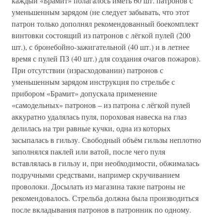
каждый «Брамит» полагалось иметь 60 шт. патронов с
уменьшенным зарядом (не следует забывать, что этот
патрон только дополнял рекомендованный боекомплект
винтовки состоящий из патронов с лёгкой пулей (200
шт.), с бронебойно-зажигательной (40 шт.) и в летнее
время с пулей ПЗ (40 шт.) для создания очагов пожаров).
При отсутствии (израсходовании) патронов с
уменьшенным зарядом инструкция по стрельбе с
прибором «Брамит» допускала применение
«самодельных» патронов – из патрона с лёгкой пулей
аккуратно удалялась пуля, пороховая навеска на глаз
делилась на три равные кучки, одна из которых
засыпалась в гильзу. Свободный объём гильзы неплотно
заполнялся паклей или ватой, после чего пуля
вставлялась в гильзу и, при необходимости, обжималась
подручными средствами, например скручиванием
проволоки. Досылать из магазина такие патроны не
рекомендовалось. Стрельба должна была производиться
после вкладывания патронов в патронник по одному.