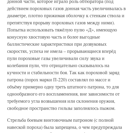
донной части, которое играло роль обтюратора (под
действием пороховых газов донная часть увеличивалась в
диаметре, плотно прижимая оболочку к стенкам ствола и
препятствуя прорыву пороховых газов между ними).
Попытка использовать тяжёлую пулю «Д», имеющую
конусную хвостовую часть и более выгодные
баллистические характеристики при дозвуковых
скоростях, успеха не имела – прорывающиеся вперёд
пули пороховые газы увеличивали силу звука и
колебания пули, что отрицательно сказывалось на
кучности и стабильности боя. Так как пороховой заряд
патрона (порох марки П-220) составлял по массе и
объёму примерно одну треть штатного патрона, то для
однообразного его воспламенения, вне зависимости от
требуемого угла возвышения или склонения оружия,
свободное пространство гильзы заполнялось пыжом.
Стрельба боевым винтовочным патроном (с полной
навеской пороха) была запрещена, о чем предупреждала