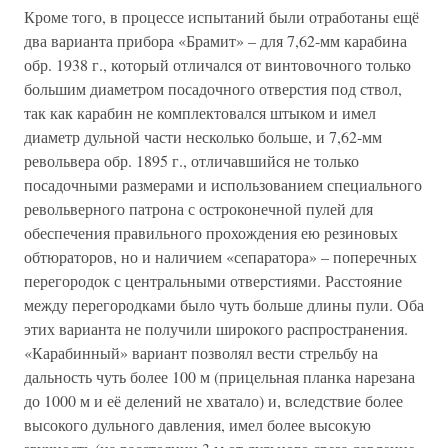
Кроме того, в процессе испытаний были отработаны ещё
два варианта прибора «Брамит» – для 7,62-мм карабина
обр. 1938 г., который отличался от винтовочного только
большим диаметром посадочного отверстия под ствол,
так как карабин не комплектовался штыком и имел
диаметр дульной части несколько больше, и 7,62-мм
револьвера обр. 1895 г., отличавшийся не только
посадочными размерами и использованием специального
револьверного патрона с остроконечной пулей для
обеспечения правильного прохождения ею резиновых
обтюраторов, но и наличием «сепаратора» – поперечных
перегородок с центральными отверстиями. Расстояние
между перегородками было чуть больше длины пули. Оба
этих варианта не получили широкого распространения.
«Карабинный» вариант позволял вести стрельбу на
дальность чуть более 100 м (прицельная планка нарезана
до 1000 м и её делений не хватало) и, вследствие более
высокого дульного давления, имел более высокую