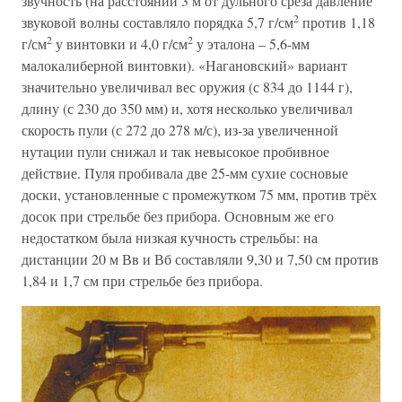
звучность (на расстоянии 3 м от дульного среза давление
2
звуковой волны составляло порядка 5,7 г/см
против 1,18
2
2
г/см
у винтовки и 4,0 г/см
у эталона – 5,6-мм
малокалиберной винтовки). «Нагановский» вариант
значительно увеличивал вес оружия (с 834 до 1144 г),
длину (с 230 до 350 мм) и, хотя несколько увеличивал
скорость пули (с 272 до 278 м/с), из-за увеличенной
нутации пули снижал и так невысокое пробивное
действие. Пуля пробивала две 25-мм сухие сосновые
доски, установленные с промежутком 75 мм, против трёх
досок при стрельбе без прибора. Основным же его
недостатком была низкая кучность стрельбы: на
дистанции 20 м Вв и Вб составляли 9,30 и 7,50 см против
1,84 и 1,7 см при стрельбе без прибора.