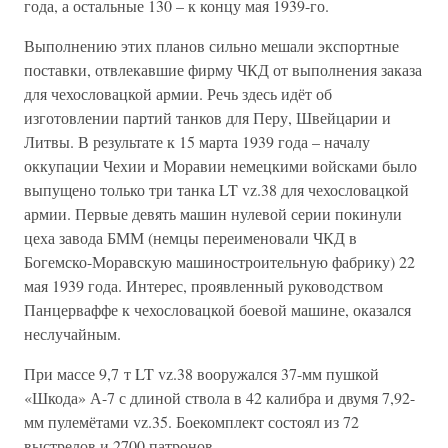
года, а остальные 130 – к концу мая 1939-го.
Выполнению этих планов сильно мешали экспортные
поставки, отвлекавшие фирму ЧКД от выполнения заказа
для чехословацкой армии. Речь здесь идёт об
изготовлении партий танков для Перу, Швейцарии и
Литвы. В результате к 15 марта 1939 года – началу
оккупации Чехии и Моравии немецкими войсками было
выпущено только три танка LT vz.38 для чехословацкой
армии. Первые девять машин нулевой серии покинули
цеха завода БММ (немцы переименовали ЧКД в
Богемско-Моравскую машиностроительную фабрику) 22
мая 1939 года. Интерес, проявленный руководством
Панцерваффе к чехословацкой боевой машине, оказался
неслучайным.
При массе 9,7 т LT vz.38 вооружался 37-мм пушкой
«Шкода» А-7 с длиной ствола в 42 калибра и двумя 7,92-
мм пулемётами vz.35. Боекомплект состоял из 72
выстрелов и 2700 патронов.