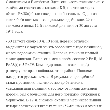
Смоленском и Витебском. Здесь они часто сталкивались с
тяжёлыми советскими танками KB, против которых
лёгкие Pz.38(t) были совершенно бессильны. Один из
таких боёв описывается в докладе о действиях 29-го
танкового полка 12-й танковой дивизии от 30 августа
1941 года:
«30 августа около 10 ч. 10 мин. первый батальон
выдвинулся с задачей занять оборонительную позицию у
железнодорожной станции Поповка, прикрыв правый
фланг дивизии. Батальон имел в своём составе 2 Pz.II, 18
Pz.38(t) и 5 Pz.IV. Командир полка выслал вперёд
разведку, которая сообщила, что в районе Поповки
находится русская пехота. В результате проведённой
атаки противник численностью до батальона,
удерживавший позиции к востоку от линии железной
дороги, был с большими для него потерями отброшен к
Черниково. В 12 ч. с южной окраины Черниково вышли
четыре вражеских тяжёлых танка (52-тонных) и открыли