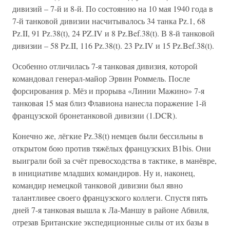
дивизий – 7-й и 8-й. По состоянию на 10 мая 1940 года в
7-й танковой дивизии насчитывалось 34 танка Pz.1, 68
Pz.II, 91 Pz.38(t), 24 PZ.IV и 8 Pz.Bef.38(t). В 8-й танковой
дивизии – 58 Pz.II, 116 Pz.38(t). 23 Pz.IV и 15 Pz.Bef.38(t).
Особенно отличилась 7-я танковая дивизия, которой
командовал генерал-майор Эрвин Роммель. После
форсирования р. Мёз и прорыва «Линии Мажино» 7-я
танковая 15 мая близ Флавиона нанесла поражение 1-й
французской бронетанковой дивизии (1.DCR).
Конечно же, лёгкие Pz.38(t) немцев были бессильны в
открытом бою против тяжёлых французских В1bis. Они
выиграли бой за счёт превосходства в тактике, в манёвре,
в инициативе младших командиров. Ну и, наконец,
командир немецкой танковой дивизии был явно
талантливее своего французского коллеги. Спустя пять
дней 7-я танковая вышла к Ла-Маншу в районе Абвиля,
отрезав Британские экспедиционные силы от их базы в