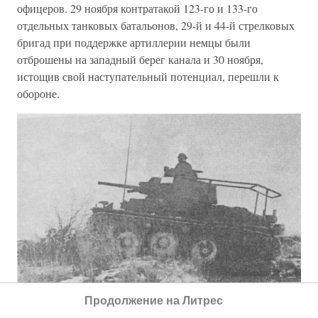
офицеров. 29 ноября контратакой 123-го и 133-го
отдельных танковых батальонов, 29-й и 44-й стрелковых
бригад при поддержке артиллерии немцы были
отброшены на западный берег канала и 30 ноября,
истощив свой наступательный потенциал, перешли к
обороне.
Продолжение на Литрес
Командирский танк Pz.Bef.Wg.38(t) звена «батальон-