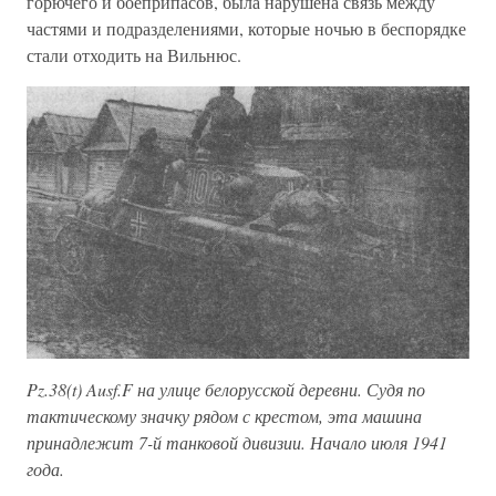
горючего и боеприпасов, была нарушена связь между
частями и подразделениями, которые ночью в беспорядке
стали отходить на Вильнюс.
Pz.38(t) Ausf.F на улице белорусской деревни. Судя по
тактическому значку рядом с крестом, эта машина
принадлежит 7-й танковой дивизии. Начало июля 1941
года.