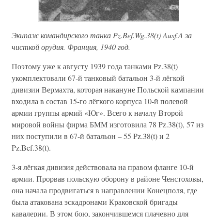
Экипаж командирского танка Pz.Bef.Wg.38(t) Ausf.A за
чисткой орудия. Франция, 1940 год.
Поэтому уже к августу 1939 года танками Pz.38(t)
укомплектовали 67-й танковый батальон 3-й лёгкой
дивизии Вермахта, которая накануне Польской кампании
входила в состав 15-го лёгкого корпуса 10-й полевой
армии группы армий «Юг». Всего к началу Второй
мировой войны фирма БММ изготовила 78 Pz.38(t), 57 из
них поступили в 67-й батальон – 55 Pz.38(t) и 2
Pz.Bef.38(t).
3-я лёгкая дивизия действовала на правом фланге 10-й
армии. Прорвав польскую оборону в районе Ченстоховы,
она начала продвигаться в направлении Конецполя, где
была атакована эскадронами Краковской бригады
кавалерии. В этом бою, закончившемся плачевно для