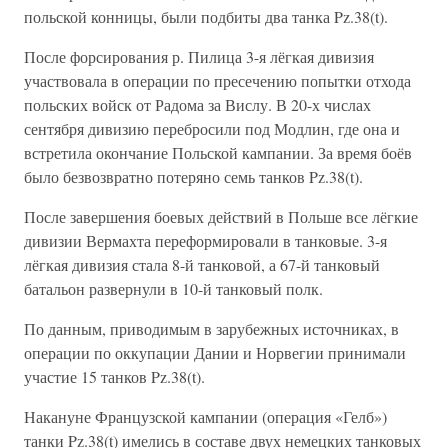
польской конницы, были подбиты два танка Pz.38(t).
После форсирования р. Пилица 3-я лёгкая дивизия
участвовала в операции по пресечению попытки отхода
польских войск от Радома за Вислу. В 20-х числах
сентября дивизию перебросили под Модлин, где она и
встретила окончание Польской кампании. За время боёв
было безвозвратно потеряно семь танков Pz.38(t).
После завершения боевых действий в Польше все лёгкие
дивизии Вермахта переформировали в танковые. 3-я
лёгкая дивизия стала 8-й танковой, а 67-й танковый
батальон развернули в 10-й танковый полк.
По данным, приводимым в зарубежных источниках, в
операции по оккупации Дании и Норвегии принимали
участие 15 танков Pz.38(t).
Накануне Французской кампании (операция «Гелб»)
танки Pz.38(t) имелись в составе двух немецких танковых