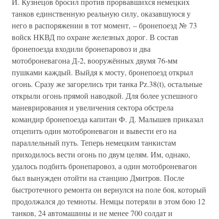
И. Кузнецов бросил против прорвавшихся немецких
танков единственную реальную силу, оказавшуюся у
него в распоряжении в тот момент, – бронепоезд № 73
войск НКВД по охране железных дорог. В состав
бронепоезда входили бронепаровоз и два
мотоброневагона Д-2, вооружённых двумя 76-мм
пушками каждый. Выйдя к мосту, бронепоезд открыл
огонь. Сразу же загорелись три танка Pz.38(t), остальные
открыли огонь прямой наводкой. Для более успешного
маневрирования и увеличения сектора обстрела
командир бронепоезда капитан Ф. Д. Малышев приказал
отцепить один мотоброневагон и вывести его на
параллельный путь. Теперь немецким танкистам
приходилось вести огонь по двум целям. Им, однако,
удалось подбить бронепаровоз, а один мотоброневагон
был вынужден отойти на станцию Дмитров. После
быстротечного ремонта он вернулся на поле боя, который
продолжался до темноты. Немцы потеряли в этом бою 12
танков, 24 автомашины и не менее 700 солдат и