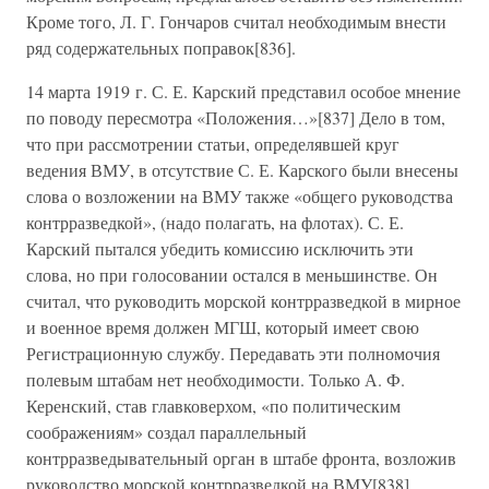
Кроме того, Л. Г. Гончаров считал необходимым внести
ряд содержательных поправок[836].
14 марта 1919 г. С. Е. Карский представил особое мнение
по поводу пересмотра «Положения…»[837] Дело в том,
что при рассмотрении статьи, определявшей круг
ведения ВМУ, в отсутствие С. Е. Карского были внесены
слова о возложении на ВМУ также «общего руководства
контрразведкой», (надо полагать, на флотах). С. Е.
Карский пытался убедить комиссию исключить эти
слова, но при голосовании остался в меньшинстве. Он
считал, что руководить морской контрразведкой в мирное
и военное время должен МГШ, который имеет свою
Регистрационную службу. Передавать эти полномочия
полевым штабам нет необходимости. Только А. Ф.
Керенский, став главковерхом, «по политическим
соображениям» создал параллельный
контрразведывательный орган в штабе фронта, возложив
руководство морской контрразведкой на ВМУ[838].