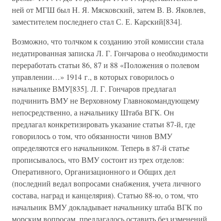
ней от МГШ был Н. Я. Мясковский, затем В. В. Яковлев,
заместителем последнего стал С. Е. Карский[834].
Возможно, что толчком к созданию этой комиссии стала
недатированная записка Л. Г. Гончарова о необходимости
переработать статьи 86, 87 и 88 «Положения о полевом
управлении…» 1914 г., в которых говорилось о
начальнике ВМУ[835]. Л. Г. Гончаров предлагал
подчинить ВМУ не Верховному Главнокомандующему
непосредственно, а начальнику Штаба ВГК. Он
предлагал конкретизировать указание статьи 87-й, где
говорилось о том, что обязанности чинов ВМУ
определяются его начальником. Теперь в 87-й статье
прописывалось, что ВМУ состоит из трех отделов:
Оперативного, Организационного и Общих дел
(последний ведал вопросами снабжения, учета личного
состава, наград и канцелярия). Статью 88-ю, о том, что
начальник ВМУ докладывает начальнику штаба ВГК по
морским вопросам, предлагалось оставить без изменений.