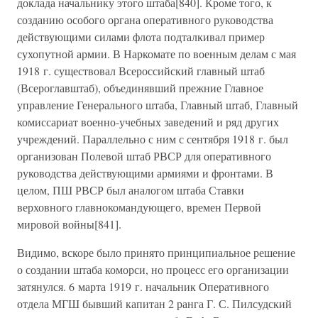
доклада начальнику этого штаба[840]. Кроме того, к
созданию особого органа оперативного руководства
действующими силами флота подталкивал пример
сухопутной армии. В Наркомате по военным делам с мая
1918 г. существовал Всероссийский главный штаб
(Всероглавштаб), объединявший прежние Главное
управление Генерального штаба, Главный штаб, Главный
комиссариат военно-учебных заведений и ряд других
учреждений. Параллельно с ним с сентября 1918 г. был
организован Полевой штаб РВСР для оперативного
руководства действующими армиями и фронтами. В
целом, ПШ РВСР был аналогом штаба Ставки
верховного главнокомандующего, времен Первой
мировой войны[841].
Видимо, вскоре было принято принципиальное решение
о создании штаба коморси, но процесс его организации
затянулся. 6 марта 1919 г. начальник Оперативного
отдела МГШ бывший капитан 2 ранга Г. С. Пилсудский