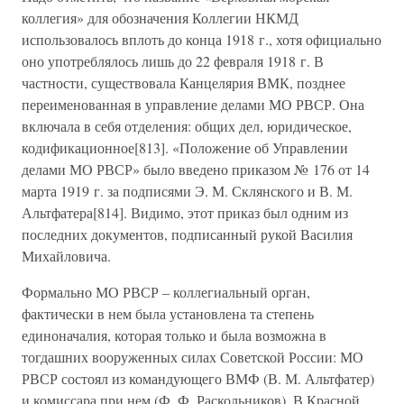
коллегия» для обозначения Коллегии НКМД
использовалось вплоть до конца 1918 г., хотя официально
оно употреблялось лишь до 22 февраля 1918 г. В
частности, существовала Канцелярия ВМК, позднее
переименованная в управление делами МО РВСР. Она
включала в себя отделения: общих дел, юридическое,
кодификационное[813]. «Положение об Управлении
делами МО РВСР» было введено приказом № 176 от 14
марта 1919 г. за подписями Э. М. Склянского и В. М.
Альтфатера[814]. Видимо, этот приказ был одним из
последних документов, подписанный рукой Василия
Михайловича.
Формально МО РВСР – коллегиальный орган,
фактически в нем была установлена та степень
единоначалия, которая только и была возможна в
тогдашних вооруженных силах Советской России: МО
РВСР состоял из командующего ВМФ (В. М. Альтфатер)
и комиссара при нем (Ф. Ф. Раскольников). В Красной