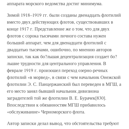
аппарата морского ведомства достиг минимума.
Зимой 1918–1919 гг. были созданы двенадцать флотилий
вместо двух действующих флотов, существовавших в
конце 1917 г. Представление же о том, что для двух
флотов с сорока тысячами личного состава нужен
больший аппарат, чем для двенадцати флотилий с
двадцатью тысячами, ошибочно, по мнению авторов
записки, так как бо?льшая децентрализация создает бо?
льшие трудности для центрального управления. В
феврале 1919 г. произошел переход озерно-речных
флотилий «в морвед», в связи с чем начальник Онежской
флотилии Э. С. Панцержанский был переведен в МГШ, а
его место занял бывший начальник дивизиона
заградителей той же флотилии В. Е. Бурачек[830].
Впоследствии к обязанностям МГШ прибавилось
«обслуживание» Черноморского флота.
Автор записки делал вывод, что обстоятельства требуют