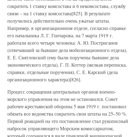
сократить 1 ставку комсостава и 6 некомсостава, службу
связи – на 1 ставку комсостава[825]. В результате
получились действительно очень ужатые штаты.
Например, в организационном отделе, согласно справке
его начальника Л. Г. Гончарова, на 7 марта 1919 г.
работали всего четыре человека: А. Ю. Постриганев
(отвечавший за бывшие дела мобилизационного отдела),
Е. Е. Святловский (ему были поручены бывшие дела
экономического отдела), Г. П. Коттер (мелкая переписка,
справки, отдельные поручения), С. Е. Карский (дела
организационного характера)[826].
Процесс сокращения центральных органов военно-
морского управления на этом не остановился. Совет
рабочее-крестьянской обороны 5 мая 1919 г. постановил
обязать все ведомства сократить свои штаты на 25–50 %.
Первой реакцией на это постановление стал рукописный
набросок управляющего Морским комиссариатом,
который сохранился в виде правленой машинописной