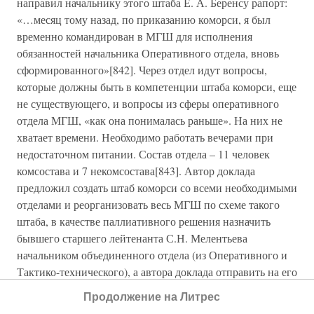
направил начальнику этого штаба Е. А. Беренсу рапорт:
«…месяц тому назад, по приказанию коморси, я был
временно командирован в МГШ для исполнения
обязанностей начальника Оперативного отдела, вновь
сформированного»[842]. Через отдел идут вопросы,
которые должны быть в компетенции штаба коморси, еще
не существующего, и вопросы из сферы оперативного
отдела МГШ, «как она понималась раньше». На них не
хватает времени. Необходимо работать вечерами при
недостаточном питании. Состав отдела – 11 человек
комсостава и 7 некомсостава[843]. Автор доклада
предложил создать штаб коморси со всеми необходимыми
отделами и реорганизовать весь МГШ по схеме такого
штаба, в качестве паллиативного решения назначить
бывшего старшего лейтенанта С.Н. Мелентьева
начальником объединенного отдела (из Оперативного и
Тактико-технического), а автора доклада отправить на его
постоянное место службы в Артиллерийский отдел ГУК
Продолжение на Литрес
к 23 марта. При этом С. Н. Мелентьев сможет