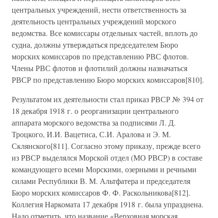
центральных учреждений, нести ответственность за
деятельность центральных учреждений морского
ведомства. Все комиссары отдельных частей, вплоть до
судна, должны утверждаться председателем Бюро
морских комиссаров по представлению РВС флотов.
Члены РВС флотов и флотилий должны назначаться
РВСР по представлению Бюро морских комиссаров[810].
Результатом их деятельности стал приказ РВСР № 394 от
18 декабря 1918 г. о реорганизации центрального
аппарата морского ведомства за подписями Л. Д.
Троцкого, И.И. Вацетиса, С.И. Аралова и Э. М.
Склянского[811]. Согласно этому приказу, прежде всего
из РВСР выделялся Морской отдел (МО РВСР) в составе
командующего всеми Морскими, озерными и речными
силами Республики В. М. Альтфатера и председателя
Бюро морских комиссаров Ф. Ф. Раскольникова[812].
Коллегия Наркомата 17 декабря 1918 г. была упразднена.
Надо отметить, что название «Верховная морская