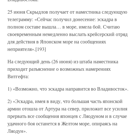
25 июня Скрыдлов получает от наместника следующую
телеграмму: «Сейчас получил донесение: эскадра в
полном составе вышла… в море, имела бой. Считаю
своевременным немедленно выслать крейсерский отряд
для действия в Японском море на сообщениях
неприятеля».[193]
На следующий день (26 июня) из штаба наместника
приходит разъяснение о возможных намерениях
Витгефта:
1) «Возможно, что эскадра направится во Владивосток».
2) «Эскадра, имея в виду, что большая часть японской
армии отошла от Артура на север, приложит все усилия
прервать все сообщения японцев с Ляодуном и в случае
удачного боя останется в Желтом море, опираясь на
Ляодун».