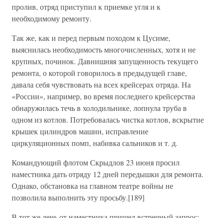
пролив, отряд приступил к приемке угля и к
необходимому ремонту.
Так же, как и перед первым походом к Цусиме,
выяснилась необходимость многочисленных, хотя и не
крупных, починок. Давнишняя запущенность текущего
ремонта, о которой говорилось в предыдущей главе,
давала себя чувствовать на всех крейсерах отряда. На
«России», например, во время последнего крейсерства
обнаружилась течь в холодильнике, лопнула труба в
одном из котлов. Потребовалась чистка котлов, вскрытие
крышек цилиндров машин, исправление
циркуляционных помп, набивка сальников и т. д.
Командующий флотом Скрыдлов 23 июня просил
наместника дать отряду 12 дней передышки для ремонта.
Однако, обстановка на главном театре войны не
позволила выполнить эту просьбу.[189]
В тот же день от наместника пришел встречный запрос: