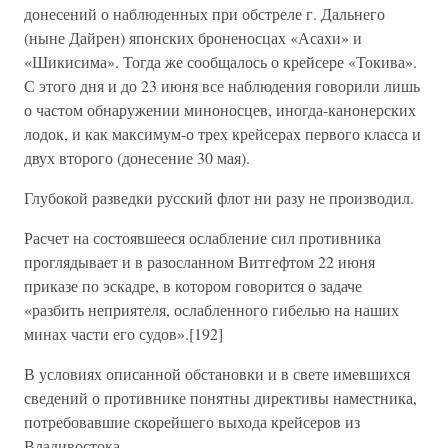
донесений о наблюденных при обстреле г. Дальнего
(ныне Дайрен) японских броненосцах «Асахи» и
«Шикисима». Тогда же сообщалось о крейсере «Токива».
С этого дня и до 23 июня все наблюдения говорили лишь
о частом обнаружении миноносцев, иногда-канонерских
лодок, и как максимум-о трех крейсерах первого класса и
двух второго (донесение 30 мая).
Глубокой разведки русский флот ни разу не производил.
Расчет на состоявшееся ослабление сил противника
проглядывает и в разосланном Витгефтом 22 июня
приказе по эскадре, в котором говорится о задаче
«разбить неприятеля, ослабленного гибелью на наших
минах части его судов».[192]
В условиях описанной обстановки и в свете имевшихся
сведений о противнике понятны директивы наместника,
потребовавшие скорейшего выхода крейсеров из
Владивостока.