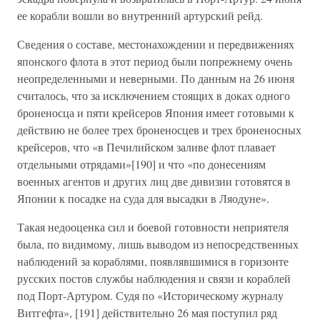
ее корабли вошли во внутренний артурский рейд.
Сведения о составе, местонахождении и передвижениях
японского флота в этот период были попрежнему очень
неопределенными и неверными. По данным на 26 июня
считалось, что за исключением стоящих в доках одного
броненосца и пяти крейсеров Япония имеет готовыми к
действию не более трех броненосцев и трех броненосных
крейсеров, что «в Печилийском заливе флот плавает
отдельными отрядами»[190] и что «по донесениям
военных агентов и других лиц две дивизии готовятся в
Японии к посадке на суда для высадки в Ляодуне».
Такая недооценка сил и боевой готовности неприятеля
была, по видимому, лишь выводом из непосредственных
наблюдений за кораблями, появлявшимися в горизонте
русских постов службы наблюдения и связи и кораблей
под Порт-Артуром. Судя по «Историческому журналу
Витгефта», [191] действительно 26 мая поступил ряд