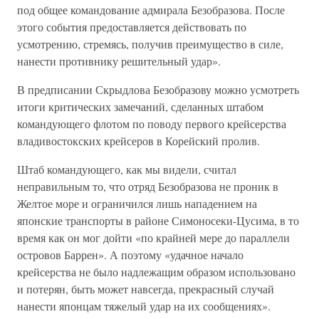
под общее командование адмирала Безобразова. После
этого события предоставляется действовать по
усмотрению, стремясь, получив преимущество в силе,
нанести противнику решительный удар».
В предписании Скрыдлова Безобразову можно усмотреть
итоги критических замечаний, сделанных штабом
командующего флотом по поводу первого крейсерства
владивостокских крейсеров в Корейский пролив.
Штаб командующего, как мы видели, считал
неправильным то, что отряд Безобразова не проник в
Желтое море и ограничился лишь нападением на
японские транспорты в районе Симоносеки-Цусима, в то
время как он мог дойти «по крайней мере до параллели
островов Баррен». А поэтому «удачное начало
крейсерства не было надлежащим образом использовано
и потерян, быть может навсегда, прекрасный случай
нанести японцам тяжелый удар на их сообщениях».