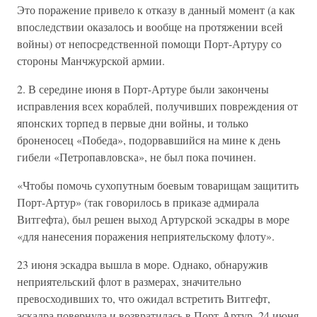
Это поражение привело к отказу в данный момент (а как
впоследствии оказалось и вообще на протяжении всей
войны) от непосредственной помощи Порт-Артуру со
стороны Манчжурской армии.
2. В середине июня в Порт-Артуре были закончены
исправления всех кораблей, получивших повреждения от
японских торпед в первые дни войны, и только
броненосец «Победа», подорвавшийся на мине к день
гибели «Петропавловска», не был пока починен.
«Чтобы помочь сухопутным боевым товарищам защитить
Порт-Артур» (так говорилось в приказе адмирала
Витгефта), был решен выход Артурской эскадры в море
«для нанесения поражения неприятельскому флоту».
23 июня эскадра вышла в море. Однако, обнаружив
неприятельский флот в размерах, значительно
превосходивших то, что ожидал встретить Витгефт,
эскадра повернула и возвратилась в Порт-Артур. 24 июня