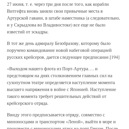
27 июня, т. е. через три дня после того, как корабли
Витгефта вновь заняли свои привычные места в
Артурской гавани, в штабе наместника (а следовательно,
и у Скрыдлова во Владивостоке) все еще не было
известий от эскадры.
В тот же день адмиралу Безобразову, которому было
поручено командование новой набеговой операцией
русских крейсеров, дается следующее предписание.[194]
«Выходом нашего флота из Порт-Артура…. и
предстоящим на днях столкновением главных сил на
сухопутном театре определяется наступление момента
высшего напряжения в войне с Японией. Наступление
такого момента требует решительных действий от
крейсерского отряда.
Ввиду этого предписывается отряду, совместно с
миноносцами и транспортом «Леной», выйти в море и
произвести с миноносцами атаку на порт Гензан. После