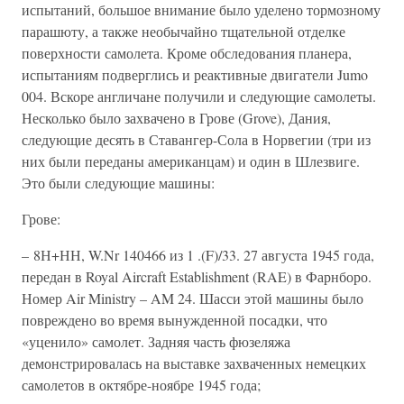
испытаний, большое внимание было уделено тормозному
парашюту, а также необычайно тщательной отделке
поверхности самолета. Кроме обследования планера,
испытаниям подверглись и реактивные двигатели Jumo
004. Вскоре англичане получили и следующие самолеты.
Несколько было захвачено в Грове (Grove), Дания,
следующие десять в Ставангер-Сола в Норвегии (три из
них были переданы американцам) и один в Шлезвиге.
Это были следующие машины:
Грове:
– 8Н+НН, W.Nr 140466 из 1 .(F)/33. 27 августа 1945 года,
передан в Royal Aircraft Establishment (RAE) в Фарнборо.
Номер Air Ministry – AM 24. Шасси этой машины было
повреждено во время вынужденной посадки, что
«уценило» самолет. Задняя часть фюзеляжа
демонстрировалась на выставке захваченных немецких
самолетов в октябре-ноябре 1945 года;