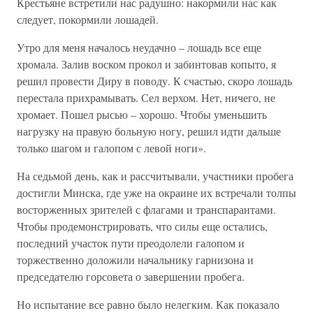
Крестьяне встретили нас радушно: накормили нас как
следует, покормили лошадей.
Утро для меня началось неудачно – лошадь все еще
хромала. Залив воском прокол и забинтовав копыто, я
решил провести Диру в поводу. К счастью, скоро лошадь
перестала прихрамывать. Сел верхом. Нет, ничего, не
хромает. Пошел рысью – хорошо. Чтобы уменьшить
нагрузку на правую больную ногу, решил идти дальше
только шагом и галопом с левой ноги».
На седьмой день, как и рассчитывали, участники пробега
достигли Минска, где уже на окраине их встречали толпы
восторженных зрителей с флагами и транспарантами.
Чтобы продемонстрировать, что силы еще остались,
последний участок пути преодолели галопом и
торжественно доложили начальнику гарнизона и
председателю горсовета о завершении пробега.
Но испытание все равно было нелегким. Как показало