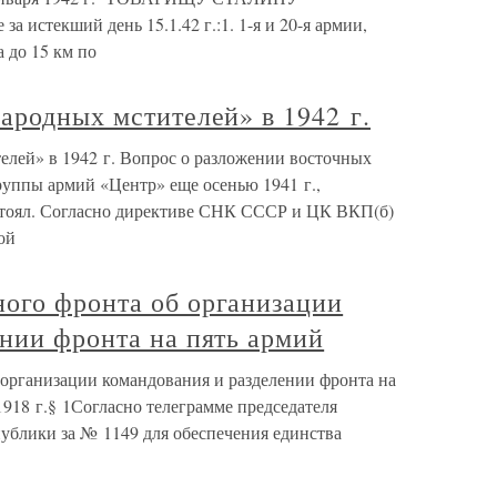
а истекший день 15.1.42 г.:1. 1-я и 20-я армии,
 до 15 км по
ародных мстителей» в 1942 г.
елей» в 1942 г. Вопрос о разложении восточных
уппы армий «Центр» еще осенью 1941 г.,
 стоял. Согласно директиве СНК СССР и ЦК ВКП(б)
ой
ого фронта об организации
нии фронта на пять армий
организации командования и разделении фронта на
918 г.§ 1Согласно телеграмме председателя
ублики за № 1149 для обеспечения единства