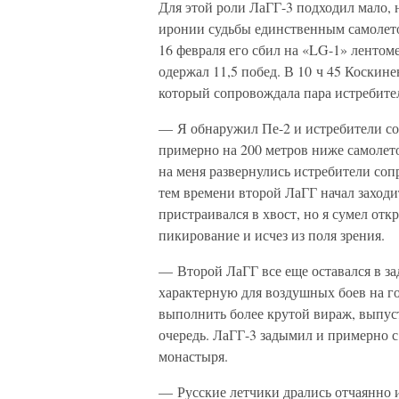
Для этой роли ЛаГГ-3 подходил мало, 
иронии судьбы единственным самолето
16 февраля его сбил на «LG-1» лентом
одержал 11,5 побед. В 10 ч 45 Коскине
который сопровождала пара истребител
— Я обнаружил Пе-2 и истребители со
примерно на 200 метров ниже самолето
на меня развернулись истребители со
тем времени второй ЛаГГ начал заходи
пристраивался в хвост, но я сумел от
пикирование и исчез из поля зрения.
— Второй ЛаГГ все еще оставался в зад
характерную для воздушных боев на г
выполнить более крутой вираж, выпус
очередь. ЛаГГ-3 задымил и примерно с
монастыря.
— Русские летчики дрались отчаянно 