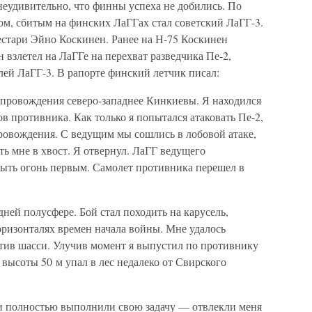
неудивительно, что финны успеха не добились. По
м, сбитым на финских ЛаГГах стал советский ЛаГГ-3.
естари Эйно Коскинен. Ранее на Н-75 Коскинен
н взлетел на ЛаГГе на перехват разведчика Пе-2,
ей ЛаГГ-3. В рапорте финский летчик писал:
провождения северо-западнее Кинкиевы. Я находился
в противника. Как только я попытался атаковать Пе-2,
провождения. С ведущим мы сошлись в лобовой атаке,
ть мне в хвост. Я отвернул. ЛаГГ ведущего
крыть огонь первым. Самолет противника перешел в
ней полусфере. Бой стал походить на карусель,
оризонталях времен начала войны. Мне удалось
тив шасси. Улучив момент я выпустил по противнику
 высоты 50 м упал в лес недалеко от Свирского
и полностью выполнили свою задачу — отвлекли меня