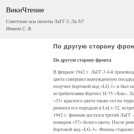
ВикиЧтение
Советские асы пилоты ЛаГГ-3, Ла-5/7
Иванов С. В.
По другую сторону фрон
По другую сторону фронта
В феврале 1942 г. ЛаГГ-3 4-й произво
цвета совершил вынужденную посадку
получил бортовой код «LG-1» и был пе
истребителями Кертисс Н-75 «Хок». Л
«33» красного цвета также сел на те
ремонта его передали в LeLv-32, истр
1942 г. финнам достался третий ЛаГГ
номером «57» белого цвета. После рем
бортовой код «LG-3». Финны старались