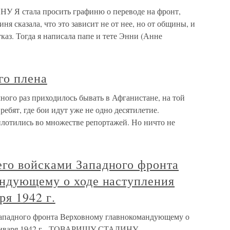
Я стала просить графиню о переводе на фронт,
я сказала, что это зависит не от нее, но от общины, и
каз. Тогда я написала папе и тете Энни (Анне
го плена
ного раз приходилось бывать в Афганистане, на той
ебят, где бои идут уже не одно десятилетие.
плотились во множестве репортажей. Но ничто не
го войсками Западного фронта
ндующему о ходе наступления
ря 1942 г.
ападного фронта Верховному главнокомандующему о
15 января 1942 г. ТОВАРИЩУ СТАЛИНУ