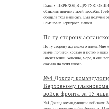
Глава 8. ПЕРЕХОД В ДРУГУЮ ОБЩИНУ 
объяснив причину моей просьбы. Графин
обещала туда написать. Был получен от
Романовне Гернгросс, нашей
По ту сторону афганско
По ту сторону афганского плена Мне м
земле, политой кровью и потом наших р
Впечатлений, конечно, море, и они во
оказало на меня такого
№4 Доклад командующе
Верховному главнокома
войск фронта за 15 янва
№4 Доклад командующего войсками З
ходе наступления войск фронта за 