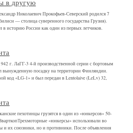
ы в другую
ександр Николаевич Прокофьев-Северский родился 7
билиси — столица суверенного государства Грузия).
 в историю России как один из первых летчиков.
нта
942 г. ЛаГГ-3 4-й производственной серии с бортовым
ил вынужденную посадку на территории Финляндии.
й код «LG-1» и был передан в Lentolaive (LeLv) 32,
нта
нские пехотинцы грузятся в один из «юнкерсов» 50-
 ЗварткопТрехмоторные «юнкерсы» использовали во
ы и их союзники, но и противники. После объявления