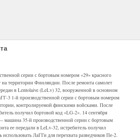
та
дственной серии с бортовым номером «29» красного
 на территории Финляндии. После ремонта самолет
редан в Lentolaive (LeLv) 32, вооруженной в основном
аГГ-3 1-й производственной серии с бортовым номером
рритории, контролируемой финскими войсками. После
ебитель получил бортовой код «LG-2». 14 сентября
 — машина 35-й производственной серии с бортовым
онта ее передали в LeLv-32, истребитель получил
 использовать ЛаГГи для перехвата разведчиков Пе-2.