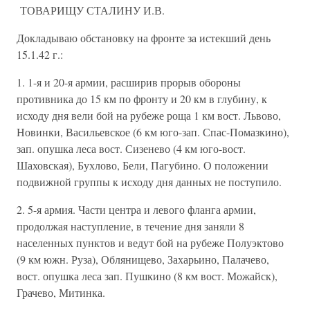
ТОВАРИЩУ СТАЛИНУ И.В.
Докладываю обстановку на фронте за истекший день
15.1.42 г.:
1. 1-я и 20-я армии, расширив прорыв обороны
противника до 15 км по фронту и 20 км в глубину, к
исходу дня вели бой на рубеже роща 1 км вост. Львово,
Новинки, Васильевское (6 км юго-зап. Спас-Помазкино),
зап. опушка леса вост. Сизенево (4 км юго-вост.
Шаховская), Бухлово, Бели, Пагубино. О положении
подвижной группы к исходу дня данных не поступило.
2. 5-я армия. Части центра и левого фланга армии,
продолжая наступление, в течение дня заняли 8
населенных пунктов и ведут бой на рубеже Полуэктово
(9 км южн. Руза), Облянищево, Захарьино, Палачево,
вост. опушка леса зап. Пушкино (8 км вост. Можайск),
Грачево, Митинка.