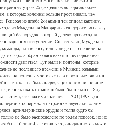
ли тронуться наши ничтожные по силе войска 3-й
ие ранним утром 25 февраля было гораздо более
ам, в которых колонны больше простаивали, чем
ь. Генерал из штаба 2-й армии так описал картину,
выходе из Мукдена на Мандаринскую дорогу, мы сразу
опиющий беспорядок, который далеко превосходил
еспорядочном отступлении. Со всех улиц Мукдена и
и, команды, или вернее, толпы людей — спешили на
да из города образовалась какая-то беспорядочная
зможности двигаться. Тут были и понтоны, которые,
жались до последнего времени в Мукдене (самыми
ожие на понтоны мостовые парки, которые так и ни
ойны, так как не было подходящих к ним по ширине
 рек, использовать их можно было бы только на Ялу;
 за частями, стесняя их движение — А.О{1998}.) и
тиллерийских парков, и патронные двуколки, одним
рядов, артиллерийские орудия и толпа будто бы
 только не было распределено по родам повозок, но не
хотя бы в 10 линий, а составляло доподлинно какую-то