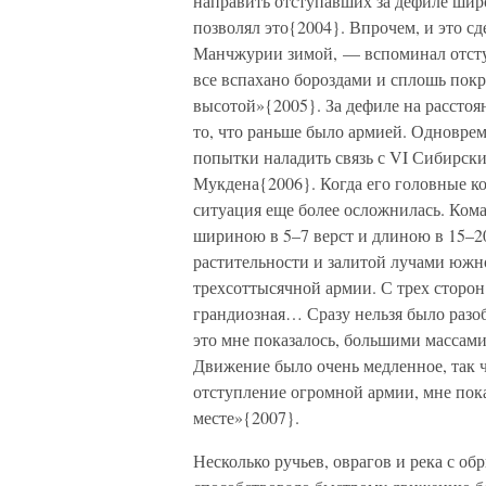
направить отступавших за дефиле шир
позволял это{2004}. Впрочем, и это сд
Манчжурии зимой, — вспоминал отсту
все вспахано бороздами и сплошь пок
высотой»{2005}. За дефиле на расстоя
то, что раньше было армией. Одновре
попытки наладить связь с VI Сибирск
Мукдена{2006}. Когда его головные ко
ситуация еще более осложнилась. Ком
шириною в 5–7 верст и длиною в 15–2
растительности и залитой лучами южно
трехсоттысячной армии. С трех сторон
грандиозная… Сразу нельзя было разоб
это мне показалось, большими массами
Движение было очень медленное, так ч
отступление огромной армии, мне показ
месте»{2007}.
Несколько ручьев, оврагов и река с о