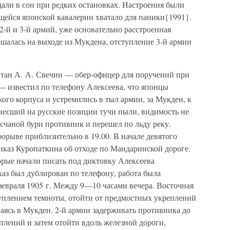
али в сон при редких остановках. Настроения были
щейся японской кавалерии хватало для паники{1991}.
 2-й и 3-й армий, уже основательно расстроенная
алась на выходе из Мукдена, отступление 3-й армии
питан А. А. Свечин — обер-офицер для поручений при
— известил по телефону Алексеева, что японцы
ого корпуса и устремились в тыл армии, за Мукден, к
 несший на русские позиции тучи пыли, видимость не
счаной бури противник и перешел по льду реку.
рыве приблизительно в 19.00. В начале девятого
иказ Куропаткина об отходе по Мандаринской дороге.
орые начали писать под диктовку Алексеева
аз был дублирован по телефону, работа была
 февраля 1905 г. Между 9—10 часами вечера. Восточная
туплением темноты, отойти от предмостных укреплений
аясь в Мукден. 2-й армии задерживать противника до
плений и затем отойти вдоль железной дороги,