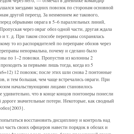
ездом через него, — отмечал в дневнике командир
ушался заездами задних повозок по сторонам основной
онам другой переезд. За неимением же такового,
перед обрывами оврага в 5–6 параллельных линий,
Пропуская через овраг обоз одной части, другая ждала
ю и т. д. При таком способе переправы сохранялась
кому то из распорядителей по переправе обозов через
 переправы ненормальна, почему и сделано было
нны по 1–2 повозки. Пропустив из колонны 2
роходить за первыми лишь тогда, когда из 5
2х6=12) 12 повозок; после этих шли снова 2 понтонные
зов, и тем большая, чем чаще встречались овраги. При
обозом начальствующими лицами становилось
 удивительно, что в конце концов понтонеры понесли
 дороге значительные потери. Некоторые, как сводный
 обоз{2003}.
 попытаться восстановить дисциплину и контроль над
л часть своих офицеров навести порядок в обозах и