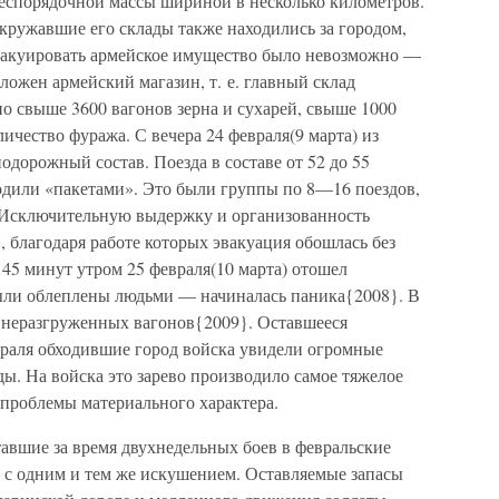
еспорядочной массы шириной в несколько километров.
ружавшие его склады также находились за городом,
Эвакуировать армейское имущество было невозможно —
ложен армейский магазин, т. е. главный склад
о свыше 3600 вагонов зерна и сухарей, свыше 1000
ичество фуража. С вечера 24 февраля(9 марта) из
дорожный состав. Поезда в составе от 52 до 55
ходили «пакетами». Это были группы по 8—16 поездов,
. Исключительную выдержку и организованность
 благодаря работе которых эвакуация обошлась без
 45 минут утром 25 февраля(10 марта) отошел
ыли облеплены людьми — начиналась паника{2008}. В
о неразгруженных вагонов{2009}. Оставшееся
раля обходившие город войска увидели огромные
ы. На войска это зарево производило самое тяжелое
 проблемы материального характера.
ставшие за время двухнедельных боев в февральские
с одним и тем же искушением. Оставляемые запасы