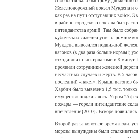
способствовало быстрому движению б
Железнодорожный вокзал Мукдена и ок
как раз на пути отступавших войск. 
в районе городского вокзала был распо
интендантства армий. Там было собран
кубических саженей угля, огромное кол
Мукдена вывозился подвижной железно
вагонов (в два раза больше нормы!) у
отходивших с интервалами в 8 минут
проявили сотрудники железной дороги,
несчастных случаев и жертв. В 5 часов
последний «пакет». Крыши вагонов б
Харбин было вывезено 1,5 тыс. тольк
имущество поджигалось. Утром 25 фев
пожары — горели интендантские склад
впечатление{2010}. Вскоре появились
Второй раз за короткое время люди, у
морозы вынуждены были сталкиваться 