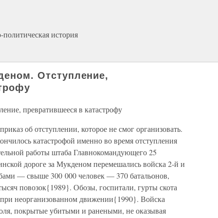
о-политическая история
кденом. Отступление,
строфу
ление, превратившееся в катастрофу
приказ об отступлении, которое не смог организовать.
ончилось катастрофой именно во время отступления
ительной работы штаба Главнокомандующего 25
инской дороге за Мукденом перемешались войска 2-й и
бами — свыше 300 000 человек — 370 батальонов,
тысяч повозок{1989}. Обозы, госпитали, гурты скота
 при неорганизованном движении{1990}. Войска
поля, покрытые убитыми и ранеными, не оказывая