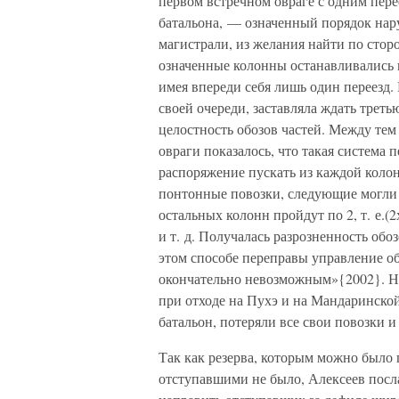
первом встречном овраге с одним пере
батальона, — означенный порядок нар
магистрали, из желания найти по стор
означенные колонны останавливались 
имея впереди себя лишь один переезд. 
своей очереди, заставляла ждать треть
целостность обозов частей. Между тем 
овраги показалось, что такая система
распоряжение пускать из каждой коло
понтонные повозки, следующие могли п
остальных колонн пройдут по 2, т. е.(
и т. д. Получалась разрозненность обо
этом способе переправы управление 
окончательно невозможным»{2002}. Не
при отходе на Пухэ и на Мандаринской
батальон, потеряли все свои повозки и
Так как резерва, которым можно было
отступавшими не было, Алексеев посла