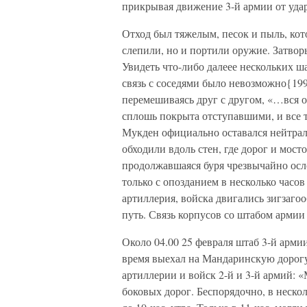
прикрывая движение 3-й армии от удар
Отход был тяжелым, песок и пыль, кот
слепили, но и портили оружие. Затвор
Увидеть что-либо далеее нескольких ш
связь с соседями было невозможно{19
перемешиваясь друг с другом, «…вся о
сплошь покрыта отступавшими, и все т
Мукден официально оставался нейтрал
обходили вдоль стен, где дорог и мосто
продолжавшаяся буря чрезвычайно осл
только с опозданием в несколько часов
артиллерия, войска двигались зигзаго
путь. Связь корпусов со штабом армии
Около 04.00 25 февраля штаб 3-й армии
время выехал на Мандаринскую дорогу 
артиллерии и войск 2-й и 3-й армий: 
боковых дорог. Беспорядочно, в несколь