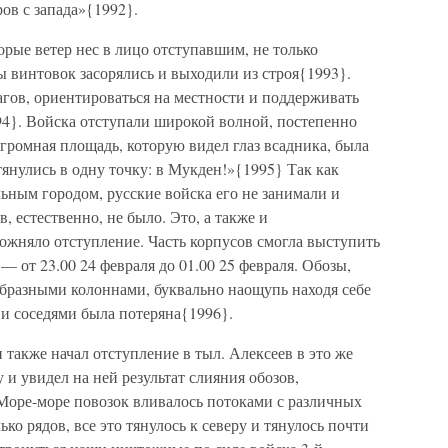
ов с запада»{1992}.
орые ветер нес в лицо отступавшим, не только
ы винтовок засорялись и выходили из строя{1993}.
агов, ориентироваться на местности и поддерживать
94}. Войска отступали широкой волной, постепенно
громная площадь, которую видел глаз всадника, была
янулись в одну точку: в Мукден!»{1995} Так как
ьным городом, русские войска его не занимали и
в, естественно, не было. Это, а также и
ожняло отступление. Часть корпусов смогла выступить
 — от 23.00 24 февраля до 01.00 25 февраля. Обозы,
образными колоннами, буквально наощупь находя себе
 и соседями была потеряна{1996}.
 также начал отступление в тыл. Алексеев в это же
и увидел на ней результат слияния обозов,
«Море-море повозок вливалось потоками с различных
ко рядов, все это тянулось к северу и тянулось почти