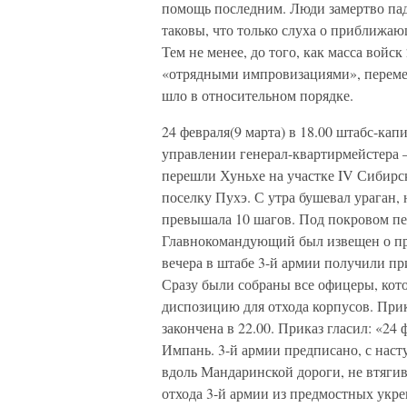
помощь последним. Люди замертво пад
таковы, что только слуха о приближаю
Тем не менее, до того, как масса войск
«отрядными импровизациями», перемеш
шло в относительном порядке.
24 февраля(9 марта) в 18.00 штабс-ка
управлении генерал-квартирмейстера 
перешли Хуньхе на участке IV Сибирск
поселку Пухэ. С утра бушевал ураган,
превышала 10 шагов. Под покровом пе
Главнокомандующий был извещен о про
вечера в штабе 3-й армии получили пр
Сразу были собраны все офицеры, кот
диспозицию для отхода корпусов. Прик
закончена в 22.00. Приказ гласил: «24
Импань. 3-й армии предписано, с нас
вдоль Мандаринской дороги, не втягив
отхода 3-й армии из предмостных укре