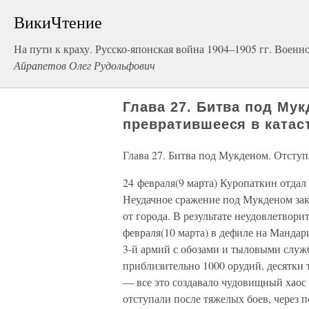
ВикиЧтение
На пути к краху. Русско-японская война 1904–1905 гг. Военн
Айрапетов Олег Рудольфович
Глава 27. Битва под Му
превратившееся в ката
Глава 27. Битва под Мукденом. Отступ
24 февраля(9 марта) Куропаткин отдал 
Неудачное сражение под Мукденом зак
от города. В результате неудовлетвор
февраля(10 марта) в дефиле на Мандар
3-й армий с обозами и тыловыми служ
приблизительно 1000 орудий, десятки 
— все это создавало чудовищный хаос
отступали после тяжелых боев, через 