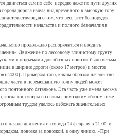
л двигаться сам по себе, нередко даже по пути других
з города дорога имела вид врезанного в высокую гору
 свидетельствующая о том, что весь этот беспорядок
рядительности начальства и полного безначалия в
начальство продолжало распоряжаться и вводить
шения». Движение по лессовому глинистому грунту
усками и подъемами для обозных повозок было весьма
ница в ширине дороги (около 17 метров) и мостов
ров){2000}. Примером того, каким образом начальство
вшие части в перемешанную толпу людей может
ого понтонного батальона. Эта часть уже имела весьма
а, когда понтонеры со своим громоздким обозом тоже
с огромным трудом удалось избежать значительных
 о начале движения из города 24 февраля в 21.00, и
порядком, повозка за повозкой, в одну линию. «При