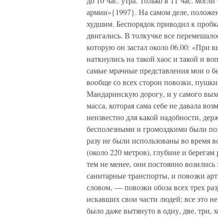
до 10 час. утра. Только в 11 час. мог
армии»{1997}. На самом деле, положен
худшим. Беспорядок приводил к пробк
двигались. В толкучке все перемешалос
которую он застал около 06.00: «При 
наткнулись на такой хаос и такой и в
самые мрачные представления мои о б
вообще со всех сторон повозки, пушк
Мандаринскую дорогу, и у самого выхо
масса, которая сама себе не давала во
неизвестно для какой надобности, дер
бесполезными и громоздкими были пох
разу не были использованы во время в
(около 220 метров), глубине и берегам
тем не менее, они постоянно возились
санитарные транспорты, и повозки ар
словом, — повозки обоза всех трех раз
искавших свои части людей; все это не
было даже вытянуто в одну, две, три, 