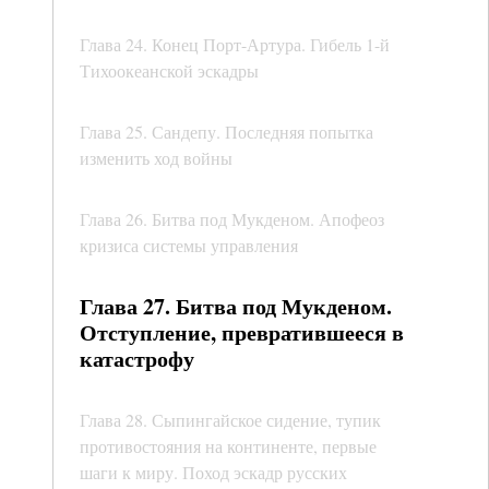
Глава 24. Конец Порт-Артура. Гибель 1-й
Тихоокеанской эскадры
Глава 25. Сандепу. Последняя попытка
изменить ход войны
Глава 26. Битва под Мукденом. Апофеоз
кризиса системы управления
Глава 27. Битва под Мукденом.
Отступление, превратившееся в
катастрофу
Глава 28. Сыпингайское сидение, тупик
противостояния на континенте, первые
шаги к миру. Поход эскадр русских