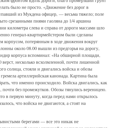
оким фронтом вдоль дороги, благо промерзший грунт
елать было не просто. «Движение без дорог в
павший из Мукдена офицер, — весьма тяжело; поле
рыто срезанными пнями гаоляна до 1/4 аршина
нии километра слева и справа от дороги массами шло
менно генерал-квартирмейстером были сделаны
им корпусом, потерянным в ходе движения вокруг
лонны около 08.00 вышли из предгорья на дорогу,
андир корпуса вспоминал: «На обширной площади,
0 верст, несколько всхолмленной, почти лишенной
го солнца, стояли и двигались войска и обозы
 гремела артиллерийская канонада. Картина была
рать, что именно происходило. Войска двигались, как
, почти без промежутков. Обозы тянулись вереницею.
то в первую минуту, когда перед нами открылось
алось, что войска не двигаются, а стоят на
брывистыми берегами — все это никак не