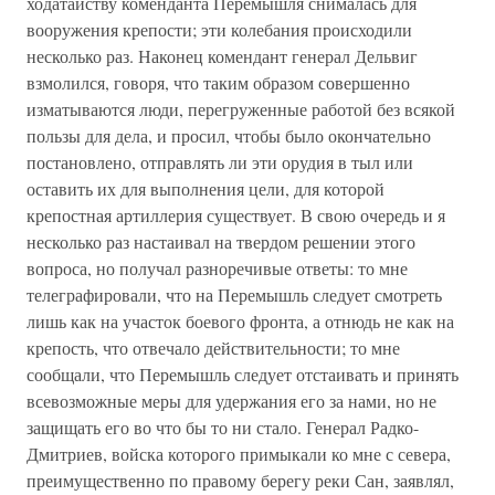
ходатайству коменданта Перемышля снималась для
вооружения крепости; эти колебания происходили
несколько раз. Наконец комендант генерал Дельвиг
взмолился, говоря, что таким образом совершенно
изматываются люди, перегруженные работой без всякой
пользы для дела, и просил, чтобы было окончательно
постановлено, отправлять ли эти орудия в тыл или
оставить их для выполнения цели, для которой
крепостная артиллерия существует. В свою очередь и я
несколько раз настаивал на твердом решении этого
вопроса, но получал разноречивые ответы: то мне
телеграфировали, что на Перемышль следует смотреть
лишь как на участок боевого фронта, а отнюдь не как на
крепость, что отвечало действительности; то мне
сообщали, что Перемышль следует отстаивать и принять
всевозможные меры для удержания его за нами, но не
защищать его во что бы то ни стало. Генерал Радко-
Дмитриев, войска которого примыкали ко мне с севера,
преимущественно по правому берегу реки Сан, заявлял,