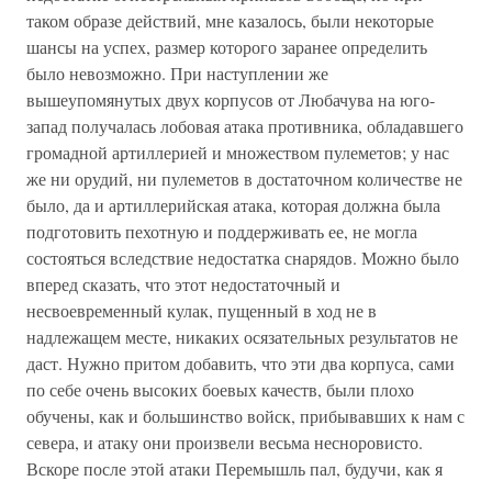
таком образе действий, мне казалось, были некоторые
шансы на успех, размер которого заранее определить
было невозможно. При наступлении же
вышеупомянутых двух корпусов от Любачува на юго-
запад получалась лобовая атака противника, обладавшего
громадной артиллерией и множеством пулеметов; у нас
же ни орудий, ни пулеметов в достаточном количестве не
было, да и артиллерийская атака, которая должна была
подготовить пехотную и поддерживать ее, не могла
состояться вследствие недостатка снарядов. Можно было
вперед сказать, что этот недостаточный и
несвоевременный кулак, пущенный в ход не в
надлежащем месте, никаких осязательных результатов не
даст. Нужно притом добавить, что эти два корпуса, сами
по себе очень высоких боевых качеств, были плохо
обучены, как и большинство войск, прибывавших к нам с
севера, и атаку они произвели весьма несноровисто.
Вскоре после этой атаки Перемышль пал, будучи, как я