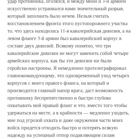
удар противника, оголялся, и между мной и 3-й армией
искусственно устраивался нами значительный разрыв,
который заполнить было нечем. Нельзя считать
восстановлением фронта этого пустопорожнего участка
то, что здесь находилась 11-я кавалерийская дивизия, а на
левом фланге 3-й армии был кавалерийский корпус в
составе двух дивизий. Всякому понятно, что три
кавалерийские дивизии не могут заменить собой четыре
армейских корпуса, как бы эти дивизии ни были
геройски настроены. Я немедленно протелеграфировал
главнокомандующему, что одновременный уход четырех
корпусов с моего правого фланга, на который и
производится главный напор врага, даст возможность
противнику беспрепятственно и быстро глубоко
охватывать мой правый фланг и что, вместо того чтобы
удержаться на месте, а в крайности — медленно уходить,
мне под угрозой охвата и даже окружения части моих
войск придется отходить быстро и потерять всякую
надежду на успешный отпор подавляющим силам