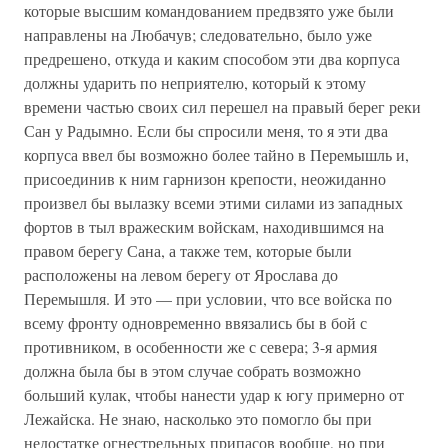
которые высшим командованием предвзято уже были
направлены на Любачув; следовательно, было уже
предрешено, откуда и каким способом эти два корпуса
должны ударить по неприятелю, который к этому
времени частью своих сил перешел на правый берег реки
Сан у Радымно. Если бы спросили меня, то я эти два
корпуса ввел бы возможно более тайно в Перемышль и,
присоединив к ним гарнизон крепости, неожиданно
произвел бы вылазку всеми этими силами из западных
фортов в тыл вражеским войскам, находившимся на
правом берегу Сана, а также тем, которые были
расположены на левом берегу от Ярослава до
Перемышля. И это — при условии, что все войска по
всему фронту одновременно ввязались бы в бой с
противником, в особенности же с севера; 3-я армия
должна была бы в этом случае собрать возможно
больший кулак, чтобы нанести удар к югу примерно от
Лежайска. Не знаю, насколько это помогло бы при
недостатке огнестрельных припасов вообще, но при