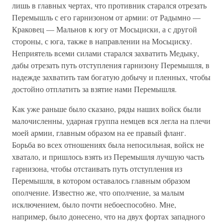
лишь в главных чертах, что противник старался отрезать
Перемышль с его гарнизоном от армии: от Радымно —
Краковец — Мальнов к югу от Мосьциски, а с другой
стороны, с юга, также в направлении на Мосьциску.
Неприятель всеми силами старался захватить Медыку,
дабы отрезать путь отступления гарнизону Перемышля, в
надежде захватить там богатую добычу и пленных, чтобы
достойно отплатить за взятие нами Перемышля.
Как уже раньше было сказано, ряды наших войск были
малочисленны, ударная группа немцев вся легла на плечи
моей армии, главным образом на ее правый фланг.
Борьба во всех отношениях была непосильная, войск не
хватало, и пришлось взять из Перемышля лучшую часть
гарнизона, чтобы отстаивать путь отступления из
Перемышля, в котором оставалось главным образом
ополчение. Известно же, что ополчение, за малым
исключением, было почти небоеспособно. Мне,
например, было донесено, что на двух фортах западного