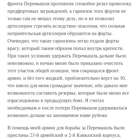
фронта Перемышля противник спокойно резал проволоку
предфортовых заграждений, а гарнизон этих фортов не
только сам не мешал этому делу, но и не позволял
артиллерии стрелять вследствие опасения, что сильная
неприятельская артиллерия обрушится на форты.
Очевидно, что такие гарнизоны легко отдали форты
врагу, который таким образом попал внутрь крепости.
При таких условиях удержать Перемышль дальше было
невозможно, и ночью мною было приказано очистить
этот участок общей позиции, чем сокращался фронт
армии, и без того жидкий, приблизительно верст на 30,
что имело для меня громадное значение, ибо давало мне
возможность составить резервы, которые были мною все
израсходованы в предыдущих боях. Я считал
необходимым и после потери Перемышля удерживаться
возможно дольше на занимаемом нами рубеже.
В помощь моей армии для борьбы за Перемышль были
присланы 23-й армейский и 2-й Кавказский корпуса,