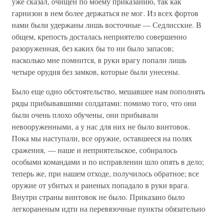
уже сказал, очищен по моему приказанию, так как
гарнизон в нем более держаться не мог. Из всех фортов
нами были удержаны лишь восточные — Седлисские. В
общем, крепость досталась неприятелю совершенно
разоруженная, без каких бы то ни было запасов;
насколько мне помнится, в руки врагу попали лишь
четыре орудия без замков, которые были унесены.
Было еще одно обстоятельство, мешавшее нам пополнять
ряды прибывавшими солдатами: помимо того, что они
были очень плохо обучены, они прибывали
невооруженными, а у нас для них не было винтовок.
Пока мы наступали, все оружие, оставшееся на полях
сражения, — наше и неприятельское, собиралось
особыми командами и по исправлении шло опять в дело;
теперь же, при нашем отходе, получилось обратное; все
оружие от убитых и раненых попадало в руки врага.
Внутри страны винтовок не было. Приказано было
легкораненым идти на перевязочные пункты обязательно