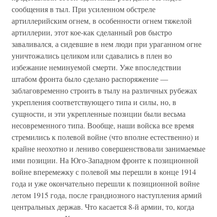
сообщения в тыл. При усиленном обстреле
артиллерийским огнем, в особенности огнем тяжелой
артиллерии, этот кое-как сделанный ров быстро
заваливался, а сидевшие в нем люди при ураганном огне
уничтожались целиком или сдавались в плен во
избежание неминуемой смерти. Уже впоследствии
штабом фронта было сделано распоряжение —
заблаговременно строить в тылу на различных рубежах
укрепления соответствующего типа и силы, но, в
сущности, и эти укрепленные позиции были весьма
несовременного типа. Вообще, наши войска все время
стремились к полевой войне (что вполне естественно) и
крайне неохотно и лениво совершенствовали занимаемые
ими позиции. На Юго-Западном фронте к позиционной
войне вперемежку с полевой мы перешли в конце 1914
года и уже окончательно перешли к позиционной войне
летом 1915 года, после грандиозного наступления армий
центральных держав. Что касается 8-й армии, то, когда