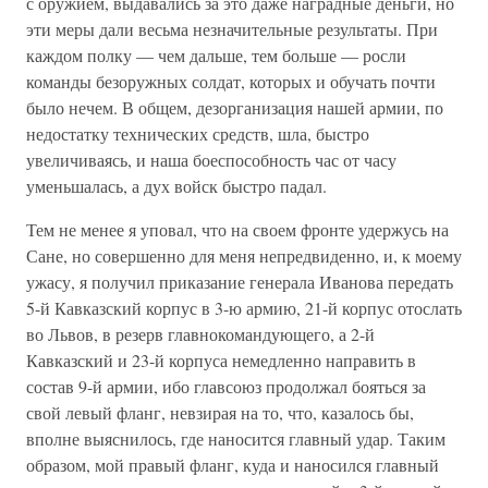
с оружием, выдавались за это даже наградные деньги, но
эти меры дали весьма незначительные результаты. При
каждом полку — чем дальше, тем больше — росли
команды безоружных солдат, которых и обучать почти
было нечем. В общем, дезорганизация нашей армии, по
недостатку технических средств, шла, быстро
увеличиваясь, и наша боеспособность час от часу
уменьшалась, а дух войск быстро падал.
Тем не менее я уповал, что на своем фронте удержусь на
Сане, но совершенно для меня непредвиденно, и, к моему
ужасу, я получил приказание генерала Иванова передать
5-й Кавказский корпус в 3-ю армию, 21-й корпус отослать
во Львов, в резерв главнокомандующего, а 2-й
Кавказский и 23-й корпуса немедленно направить в
состав 9-й армии, ибо главсоюз продолжал бояться за
свой левый фланг, невзирая на то, что, казалось бы,
вполне выяснилось, где наносится главный удар. Таким
образом, мой правый фланг, куда и наносился главный