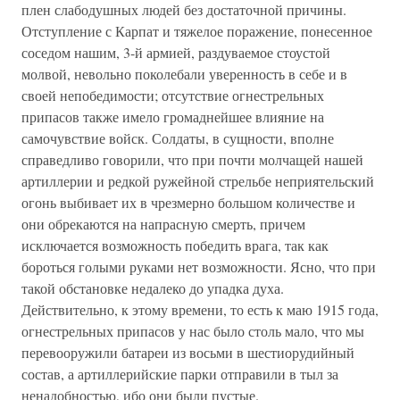
плен слабодушных людей без достаточной причины.
Отступление с Карпат и тяжелое поражение, понесенное
соседом нашим, 3-й армией, раздуваемое стоустой
молвой, невольно поколебали уверенность в себе и в
своей непобедимости; отсутствие огнестрельных
припасов также имело громаднейшее влияние на
самочувствие войск. Солдаты, в сущности, вполне
справедливо говорили, что при почти молчащей нашей
артиллерии и редкой ружейной стрельбе неприятельский
огонь выбивает их в чрезмерно большом количестве и
они обрекаются на напрасную смерть, причем
исключается возможность победить врага, так как
бороться голыми руками нет возможности. Ясно, что при
такой обстановке недалеко до упадка духа.
Действительно, к этому времени, то есть к маю 1915 года,
огнестрельных припасов у нас было столь мало, что мы
перевооружили батареи из восьми в шестиорудийный
состав, а артиллерийские парки отправили в тыл за
ненадобностью, ибо они были пустые.