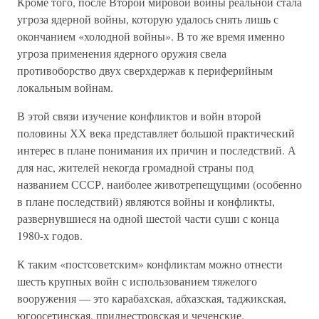
Кроме того, после Второй мировой войны реальной стала
угроза ядерной войны, которую удалось снять лишь с
окончанием «холодной войны». В то же время именно
угроза применения ядерного оружия свела
противоборство двух сверхдержав к периферийным
локальным войнам.
В этой связи изучение конфликтов и войн второй
половины ХХ века представляет большой практический
интерес в плане понимания их причин и последствий. А
для нас, жителей некогда громадной страны под
названием СССР, наиболее животрепещущими (особенно
в плане последствий) являются войны и конфликты,
развернувшиеся на одной шестой части суши с конца
1980-х годов.
К таким «постсоветским» конфликтам можно отнести
шесть крупных войн с использованием тяжелого
вооружения — это карабахская, абхазская, таджикская,
югоосетинская, приднестровская и чеченские.