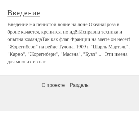
Введение
Введение На пенистой волне на лоне ОкеанаГроза в
броне качается, кренится, но идётИсправна техника и
опытна командаТак как флаг Франции на мачте он несёт!
"Жорегибери" на рейде Тулона. 1909 г."Шарль Мартэль",
"Карно", "Жорегибери", "Масэна", "Бувэ"... . Эти имена
для многих из нас
О проекте
Разделы