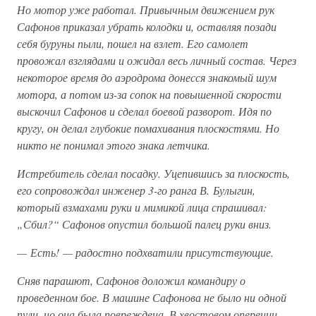
Но мотор уже работал. Привычным движением рук
Сафонов приказал убрать колодки и, оставляя позади
себя буруны пыли, пошел на взлет. Его самолет
провожал взглядами и ожидал весь личный состав. Через
некоторое время до аэродрома донесся знакомый шум
мотора, а потом из-за сопок на повышенной скорости
выскочил Сафонов и сделал боевой разворот. Идя по
кругу, он делал глубокие помахивания плоскостями. Но
никто не понимал этого знака летчика.
Истребитель сделал посадку. Уцепившись за плоскость,
его сопровождал инженер 3-го ранга В. Булыгин,
который взмахами руки и мимикой лица спрашивал:
„Сбил?“ Сафонов опустил большой палец руки вниз.
— Есть! — радостно подхватили присутствующие.
Сняв парашют, Сафонов доложил командиру о
проведенном бое. В машине Сафонова не было ни одной
пули, но она была повреждена. В хвостовом оперении