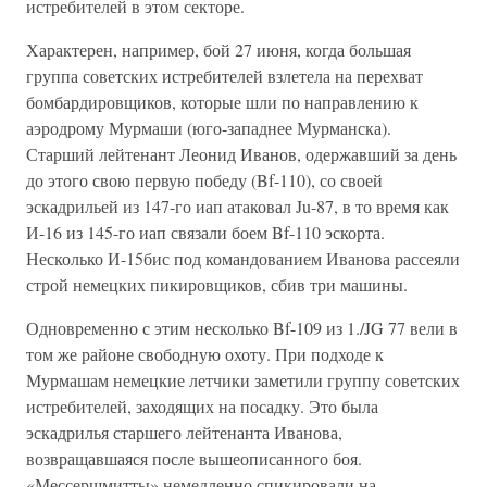
истребителей в этом секторе.
Характерен, например, бой 27 июня, когда большая
группа советских истребителей взлетела на перехват
бомбардировщиков, которые шли по направлению к
аэродрому Мурмаши (юго-западнее Мурманска).
Старший лейтенант Леонид Иванов, одержавший за день
до этого свою первую победу (Bf-110), со своей
эскадрильей из 147-го иап атаковал Ju-87, в то время как
И-16 из 145-го иап связали боем Bf-110 эскорта.
Несколько И-15бис под командованием Иванова рассеяли
строй немецких пикировщиков, сбив три машины.
Одновременно с этим несколько Bf-109 из 1./JG 77 вели в
том же районе свободную охоту. При подходе к
Мурмашам немецкие летчики заметили группу советских
истребителей, заходящих на посадку. Это была
эскадрилья старшего лейтенанта Иванова,
возвращавшаяся после вышеописанного боя.
«Мессершмитты» немедленно спикировали на