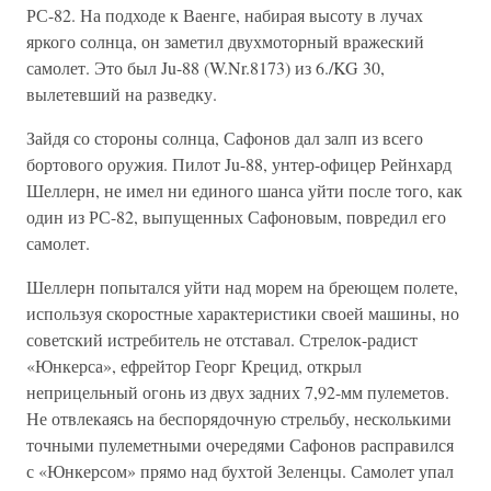
РС-82. На подходе к Ваенге, набирая высоту в лучах
яркого солнца, он заметил двухмоторный вражеский
самолет. Это был Ju-88 (W.Nr.8173) из 6./KG 30,
вылетевший на разведку.
Зайдя со стороны солнца, Сафонов дал залп из всего
бортового оружия. Пилот Ju-88, унтер-офицер Рейнхард
Шеллерн, не имел ни единого шанса уйти после того, как
один из РС-82, выпущенных Сафоновым, повредил его
самолет.
Шеллерн попытался уйти над морем на бреющем полете,
используя скоростные характеристики своей машины, но
советский истребитель не отставал. Стрелок-радист
«Юнкерса», ефрейтор Георг Крецид, открыл
неприцельный огонь из двух задних 7,92-мм пулеметов.
Не отвлекаясь на беспорядочную стрельбу, несколькими
точными пулеметными очередями Сафонов расправился
с «Юнкерсом» прямо над бухтой Зеленцы. Самолет упал