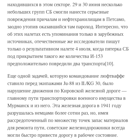
находившихся в этом секторе. 29 и 30 июня несколько
небольших групп СБ смогли нанести серьезные
повреждения причалам и нефтехранилищам в Петсамо,
заодно утопив оказавшийся там пароход. Интересно, что
об этих налетах есть упоминания только в зарубежных
источниках, отечественные же исследователи пишут
только о результативном налете 4 июля, когда пятерка СБ
под прикрытием такого же количества И-153
предположительно повредили два транспорта[10].
Еще одной задачей, которую командование люфтваффе
ставило перед экипажами Ju-88 из II./KG 30, было
нарушение движения по Кировской железной дороге —
главному пути транспортировки военного имущества в
Мурманск и из него. Эта железная дорога в 1941 году
разрушалась немцами более сотни раз, но, имея
рассредоточенный по множеству точек запас материалов
для ремонта пути, советские железнодорожники всегда
могли быстро привести дорогу в рабочее состояние.