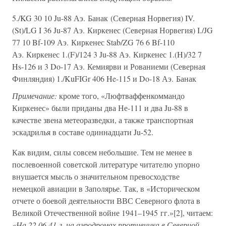
5./KG 30 10 Ju-88 Аэ. Банак (Северная Норвегия) IV.
(St)/LG I 36 Ju-87 Аэ. Киркенес (Северная Норвегия) I./JG
77 10 Bf-109 Аэ. Киркенес Stab/ZG 76 6 Bf-110
Аэ. Киркенес 1.(F)/124 3 Ju-88 Аэ. Киркенес 1.(H)/32 7
Hs-126 и 3 Do-17 Аэ. Кемиярви и Рованиеми (Северная
Финляндия) 1./KuFIGr 406 He-115 и Do-18 Аэ. Банак
Примечание:
кроме того, «Люфтваффенкоммандо
Киркенес» были приданы два Не-111 и два Ju-88 в
качестве звена метеоразведки, а также транспортная
эскадрилья в составе одиннадцати Ju-52.
Как видим, силы совсем небольшие. Тем не менее в
послевоенной советской литературе читателю упорно
внушается мысль о значительном превосходстве
немецкой авиации в Заполярье. Так, в «Историческом
отчете о боевой деятельности ВВС Северного флота в
Великой Отечественной войне 1941–1945 гг.»[2], читаем:
«На 22.06.41 г. на аэродромах противника в Северной