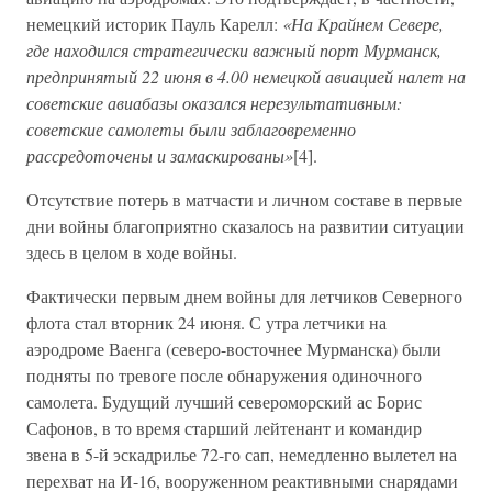
немецкий историк Пауль Карелл:
«На Крайнем Севере,
где находился стратегически важный порт Мурманск,
предпринятый 22 июня в 4.00 немецкой авиацией налет на
советские авиабазы оказался нерезультативным:
советские самолеты были заблаговременно
рассредоточены и замаскированы»
[4].
Отсутствие потерь в матчасти и личном составе в первые
дни войны благоприятно сказалось на развитии ситуации
здесь в целом в ходе войны.
Фактически первым днем войны для летчиков Северного
флота стал вторник 24 июня. С утра летчики на
аэродроме Ваенга (северо-восточнее Мурманска) были
подняты по тревоге после обнаружения одиночного
самолета. Будущий лучший североморский ас Борис
Сафонов, в то время старший лейтенант и командир
звена в 5-й эскадрилье 72-го сап, немедленно вылетел на
перехват на И-16, вооруженном реактивными снарядами