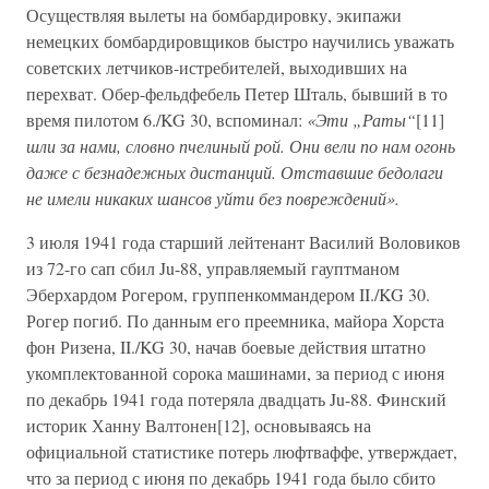
Осуществляя вылеты на бомбардировку, экипажи
немецких бомбардировщиков быстро научились уважать
советских летчиков-истребителей, выходивших на
перехват. Обер-фельдфебель Петер Шталь, бывший в то
время пилотом 6./KG 30, вспоминал:
«Эти „Раты“
[11]
шли за нами, словно пчелиный рой. Они вели по нам огонь
даже с безнадежных дистанций. Отставшие бедолаги
не имели никаких шансов уйти без повреждений».
3 июля 1941 года старший лейтенант Василий Воловиков
из 72-го сап сбил Ju-88, управляемый гауптманом
Эберхардом Рогером, группенкоммандером II./KG 30.
Рогер погиб. По данным его преемника, майора Хорста
фон Ризена, II./KG 30, начав боевые действия штатно
укомплектованной сорока машинами, за период с июня
по декабрь 1941 года потеряла двадцать Ju-88. Финский
историк Ханну Валтонен[12], основываясь на
официальной статистике потерь люфтваффе, утверждает,
что за период с июня по декабрь 1941 года было сбито