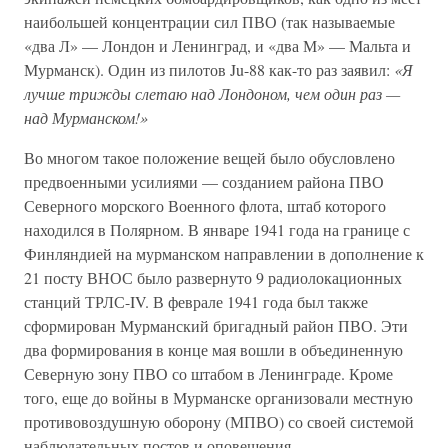
наибольшей концентрации сил ПВО (так называемые
«два Л» — Лондон и Ленинград, и «два М» — Мальта и
Мурманск). Один из пилотов Ju-88 как-то раз заявил:
«Я
лучше трижды слетаю над Лондоном, чем один раз —
над Мурманском!»
Во многом такое положение вещей было обусловлено
предвоенными усилиями — созданием района ПВО
Северного морского Военного флота, штаб которого
находился в Полярном. В январе 1941 года на границе с
Финляндией на мурманском направлении в дополнение к
21 посту ВНОС было развернуто 9 радиолокационных
станций ТРЛС-IV. В феврале 1941 года был также
сформирован Мурманский бригадный район ПВО. Эти
два формирования в конце мая вошли в объединенную
Северную зону ПВО со штабом в Ленинграде. Кроме
того, еще до войны в Мурманске организовали местную
противовоздушную оборону (МПВО) со своей системой
наблюдательных постов и оповещения.