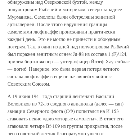
обнаружены над Озерковской бухтой, между
полуостровом Рыбачий и материком, северо-западнее
Мурманска. Самолеты были обстреляны зенитной
артиллерией. После этого нарушения границы
самолетами люфтваффе происходили практически
каждый день. Это не могло не привести к обоюдным
потерям. Так, в один из дней над полуостровом Рыбачий
был поражен зенитным огнем Ju-88 из состава 1.(F)/124,
причем бортинженер — унтер-офицер Йозеф Хаузенблас
— погиб. Наверное, это была первая потеря летного
состава люфтваффе в еще не начавшейся войне с
Советским Союзом.
А 19 июня 1941 года старший лейтенант Василий
Воловиков из 72-го сводного авиаполка (далее — сап)
авиации Северного флота (СФ) попытался на И-153
атаковать некие «двухмоторые самолеты». В ответ его
атаковали четыре Bf-109 из группы прикрытия, после
чего советский летчик благоразумно ушел от