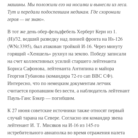
машины. Мы положили его на носилки и вынесли из леса.
Тут и передали подоспевшим медикам. Где схоронили
героя — не знаю».
В тот же день обер-фельдфебель Херберт Керн из 1.
(H)/32, ведший разведку над линией фронта на Hs-126
(WNr.3395), был атакован тройкой И-16. Через минуту
горящий «Хеншель» рухнул на землю. Победу записали
на счет коллективных усилий старшего лейтенанта
Бориса Сафонова, лейтенанта Антипина и майора
Георгия Губанова (командира 72-го сап ВВС СФ).
Интересно, что по немецким документам летчик
считается пропавшим без вести, а наблюдатель лейтенант
Пауль-Ганс Бэкер — погибшим.
К 27 июня советские источники также относят первый
случай тарана на Севере. Согласно им командир звена
лейтенант И. Т. Мисяков на И-16 из 145-го
истребительного авиаполка во время отражения налета