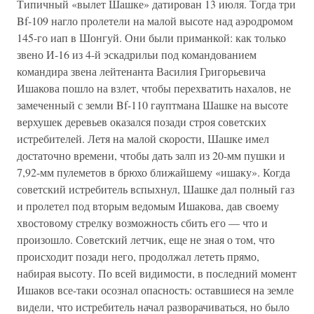
Типичный «вылет Шашке» датирован 13 июля. Тогда три
Bf-109 нагло пролетели на малой высоте над аэродромом
145-го иап в Шонгуй. Они были приманкой: как только
звено И-16 из 4-й эскадрильи под командованием
командира звена лейтенанта Василия Григорьевича
Ишакова пошло на взлет, чтобы перехватить нахалов, не
замеченный с земли Bf-110 гауптмана Шашке на высоте
верхушек деревьев оказался позади строя советских
истребителей. Летя на малой скорости, Шашке имел
достаточно времени, чтобы дать залп из 20-мм пушки и
7,92-мм пулеметов в брюхо ближайшему «ишаку». Когда
советский истребитель вспыхнул, Шашке дал полный газ
и пролетел под вторым ведомым Ишакова, дав своему
хвостовому стрелку возможность сбить его — что и
произошло. Советский летчик, еще не зная о том, что
происходит позади него, продолжал лететь прямо,
набирая высоту. По всей видимости, в последний момент
Ишаков все-таки осознал опасность: оставшиеся на земле
видели, что истребитель начал разворачиваться, но было