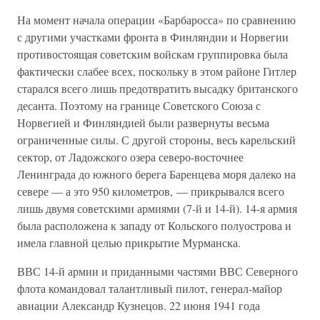
На момент начала операции «Барбаросса» по сравнению
с другими участками фронта в Финляндии и Норвегии
противостоящая советским войскам группировка была
фактически слабее всех, поскольку в этом районе Гитлер
старался всего лишь предотвратить высадку британского
десанта. Поэтому на границе Советского Союза с
Норвегией и Финляндией были развернуты весьма
ограниченные силы. С другой стороны, весь карельский
сектор, от Ладожского озера северо-восточнее
Ленинграда до южного берега Баренцева моря далеко на
севере — а это 950 километров, — прикрывался всего
лишь двумя советскими армиями (7-й и 14-й). 14-я армия
была расположена к западу от Кольского полуострова и
имела главной целью прикрытие Мурманска.
ВВС 14-й армии и приданными частями ВВС Северного
флота командовал талантливый пилот, генерал-майор
авиации Александр Кузнецов. 22 июня 1941 года