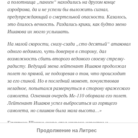
а полотнища „панхен“ находились на другом конце
аэродрома, да и не успели бы выложить сигнал,
предупреждающий о смертельной опасности. Казалось,
это длилось вечность. Раздались крики, как будто звено
Ишакова их могло услышать.
На малой скорости, снизу-сзади „сто десятый“ атаковал
одного ведомого, чуть довернув в сторону, дал
возможность сбить второго ведомого своему стрелку-
радисту. Ведущий звена лейтенант Ишаков продолжал
полет по прямой, не подозревая о том, что происходит
за его спиной. Но в последний момент, почувствовав
неладное, попытался развернуться в сторону вражеского
самолета. Огненная очередь Me-110 оборвала его полет.
Лейтенант Ишаков успел выброситься из горящего
самолета, но слишком была мала высота…»
Гауптман Шашке скоро стал широко известен и
ненавистен всем советским летчикам на Севере. Они
Продолжение на Литрес
даже дали ему прозвище Рыжий. Мало того, на фронте