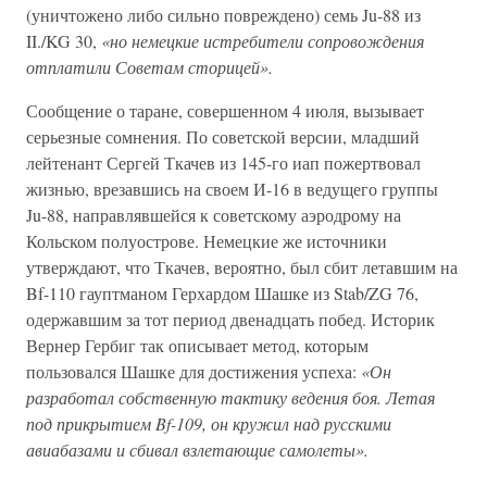
(уничтожено либо сильно повреждено) семь Ju-88 из
II./KG 30,
«но немецкие истребители сопровождения
отплатили Советам сторицей».
Сообщение о таране, совершенном 4 июля, вызывает
серьезные сомнения. По советской версии, младший
лейтенант Сергей Ткачев из 145-го иап пожертвовал
жизнью, врезавшись на своем И-16 в ведущего группы
Ju-88, направлявшейся к советскому аэродрому на
Кольском полуострове. Немецкие же источники
утверждают, что Ткачев, вероятно, был сбит летавшим на
Bf-110 гауптманом Герхардом Шашке из Stab/ZG 76,
одержавшим за тот период двенадцать побед. Историк
Вернер Гербиг так описывает метод, которым
пользовался Шашке для достижения успеха:
«Он
разработал собственную тактику ведения боя. Летая
под прикрытием Bf-109, он кружил над русскими
авиабазами и сбивал взлетающие самолеты».