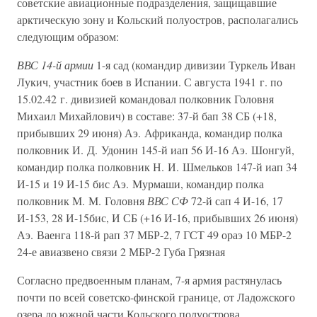
советские авиационные подразделения, защищавшие
арктическую зону и Кольский полуостров, располагались
следующим образом:
ВВС 14-й армии
1-я сад (командир дивизии Туркель Иван
Лукич, участник боев в Испании. С августа 1941 г. по
15.02.42 г. дивизией командовал полковник Головня
Михаил Михайлович) в составе: 37-й бап 38 СБ (+18,
прибывших 29 июня) Аэ. Африканда, командир полка
полковник И. Д. Удонин 145-й иап 56 И-16 Аэ. Шонгуй,
командир полка полковник Н. И. Шмельков 147-й иап 34
И-15 и 19 И-15 бис Аэ. Мурмаши, командир полка
полковник М. М. Головня
ВВС СФ
72-й сап 4 И-16, 17
И-153, 28 И-15бис, И СБ (+16 И-16, прибывших 26 июня)
Аэ. Ваенга 118-й рап 37 МБР-2, 7 ГСТ 49 ораэ 10 МБР-2
24-е авиазвено связи 2 МБР-2 Губа Грязная
Согласно предвоенным планам, 7-я армия растянулась
почти по всей советско-финской границе, от Ладожского
озера до южной части Кольского полуострова.