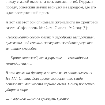
в воду с малой высоты, а весь экипаж погиб. Одержав
победу, советский летчик вернулся на аэродром, где его
ждал восторженный прием.
А вот как этот бой описывали журналисты во фронтовой
газете «Сафоновец» № 42 от 17 июля 1942 года[5]:
«Неожиданно совсем близко у аэродрома застрекотали
пулеметы, над сопками засверкали звездочки разрывов
зенитных снарядов.
—
Кроме экипажей, все в укрытие, — скомандовал
командир части.
В это время на бреющем полете из-за сопок выскочил
Не-111. Он так форсировал моторы, что сзади
оставались два хвоста черного дыма. Немец поспешно
удирал в море.
—
Сафонов! — успел крикнуть Губанов.