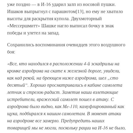
уже поздно — в И-16 ударил залп из носовой пушки.
Ишаков выпрыгнул с парашютом[13], но ему не хватило
высоты для раскрытия купола. Двухмоторный
«Мессершмитт» Шашке нагло выписал бочку в знак
победы и улетел на запад.
Сохранились воспоминания очевидцев этого воздушного
боя:
«Все, кто находился в расположении 4-й эскадрильи на
кромке аэродрома на скате к железной дороге, увидели,
как над рекой, на бреющем ниже аэродрома, шел „сто
десятый“. Хорошо просматривались в кабине самолета
летчик и стрелок-радист. Заметив наши взлетающие
истребители, вражеский самолет пошел в атаку. С
аэродрома было видно, как Me-110, камуфлированный как
щука, подбирался к нашим самолетам. В момент атаки
на аэродроме все замерло. Предупредить наших
товарищей мы не могли, поскольку рации на И-16 не было,