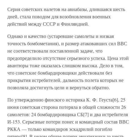
Серия советских налетов на авиабазы, длившаяся шесть
дней, стала поводом для возобновления военных
действий между СССР и Финляндией.
Однако и качество (устаревшие самолеты и низкая
точность бомбометания), и размер атаковавших сил ВВС
не соответствовали поставленной задаче, что
предопределило отсутствие серьезного успеха. Цена этой
авантюры тоже оказалась слишком высока. Дело в том,
что советские бомбардировщики действовали без
прикрытия истребителей, дальность полета которых не
позволяла достигнуть цели и вернуться обратно.
По утверждению финского историка К. Ф. Геуста[6], 25
июня советская сторона потеряла в общей сложности 26
самолетов: 24 бомбардировщика СБ[7] и два истребителя
И-153. Серьезные потери понес и командный состав ВВС
РККА — только командиров эскадрилий погибло
пятеро[8]. В целом общие потери авиатехники за шесть