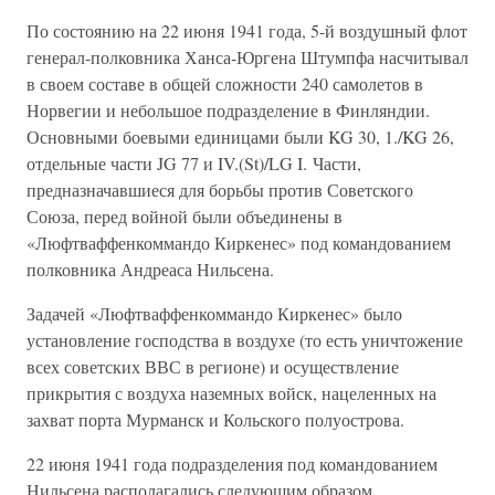
По состоянию на 22 июня 1941 года, 5-й воздушный флот
генерал-полковника Ханса-Юргена Штумпфа насчитывал
в своем составе в общей сложности 240 самолетов в
Норвегии и небольшое подразделение в Финляндии.
Основными боевыми единицами были KG 30, 1./KG 26,
отдельные части JG 77 и IV.(St)/LG I. Части,
предназначавшиеся для борьбы против Советского
Союза, перед войной были объединены в
«Люфтваффенкоммандо Киркенес» под командованием
полковника Андреаса Нильсена.
Задачей «Люфтваффенкоммандо Киркенес» было
установление господства в воздухе (то есть уничтожение
всех советских ВВС в регионе) и осуществление
прикрытия с воздуха наземных войск, нацеленных на
захват порта Мурманск и Кольского полуострова.
22 июня 1941 года подразделения под командованием
Нильсена располагались следующим образом.