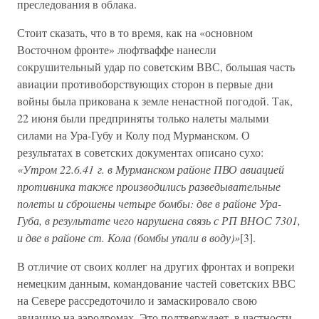
преследования в облака.
Стоит сказать, что в то время, как на «основном
Восточном фронте» люфтваффе нанесли
сокрушительный удар по советским ВВС, большая часть
авиации противоборствующих сторон в первые дни
войны была прикована к земле ненастной погодой. Так,
22 июня были предприняты только налеты малыми
силами на Ура-Губу и Колу под Мурманском. О
результатах в советских документах описано сухо:
«Утром 22.6.41 г. в Мурманском районе ПВО авиацией
противника также производились разведывательные
полеты и сброшены четыре бомбы: две в районе Ура-
Губа, в результате чего нарушена связь с РП ВНОС 7301,
и две в районе ст. Кола (бомбы упали в воду)»
[3].
В отличие от своих коллег на других фронтах и вопреки
немецким данным, командование частей советских ВВС
на Севере рассредоточило и замаскировало свою
авиацию на аэродромах. Это подтверждает, в частности,