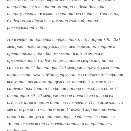
истребителя и в капоте мотора сидели большие
остроугольные осколки заграничного дюраля. Увидев их,
Сафонов улыбнулся и, покачав головой, начал
рассказывать о бое.
На взлете он потерял стервятника, но, набрав 100–200
метров, снова обнаружил его, летевшего по лощине и
прятавшегося под фоном местности. Началось
преследование. Сафонов, увеличивая скорость, начал
сближение. С дистанции 150 метров стрелок самолета
начал вести огонь. Маневрируя от его очередей, Сафонов
выпустил несколько прицельных очередей, после чего
стрелок был убит и Сафонов продолжил сближение. С
дистанции 70–50 метров он дал полный газ и со всех
огневых точек начал бить по самолету. Пули ложились в
местах расположения баков. И когда Сафонов подлетел
почти вплотную к противнику, „Хейнкель“ взорвался.
Часть осколков от самолета попала в истребитель
Сафонова».