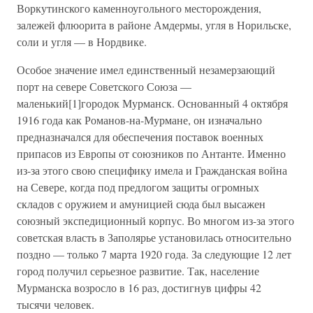
Воркутинского каменноугольного месторождения,
залежей флюорита в районе Амдермы, угля в Норильске,
соли и угля — в Нордвике.
Особое значение имел единственный незамерзающий
порт на севере Советского Союза —
маленький[1]городок Мурманск. Основанный 4 октября
1916 года как Романов-на-Мурмане, он изначально
предназначался для обеспечения поставок военных
припасов из Европы от союзников по Антанте. Именно
из-за этого свою специфику имела и Гражданская война
на Севере, когда под предлогом защиты огромных
складов с оружием и амуницией сюда был высажен
союзный экспедиционный корпус. Во многом из-за этого
советская власть в Заполярье установилась относительно
поздно — только 7 марта 1920 года. За следующие 12 лет
город получил серьезное развитие. Так, население
Мурманска возросло в 16 раз, достигнув цифры 42
тысячи человек.