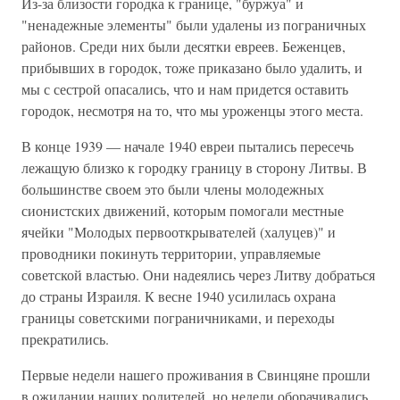
Из-за близости городка к границе, "буржуа" и
"ненадежные элементы" были удалены из пограничных
районов. Среди них были десятки евреев. Беженцев,
прибывших в городок, тоже приказано было удалить, и
мы с сестрой опасались, что и нам придется оставить
городок, несмотря на то, что мы уроженцы этого места.
В конце 1939 — начале 1940 евреи пытались пересечь
лежащую близко к городку границу в сторону Литвы. В
большинстве своем это были члены молодежных
сионистских движений, которым помогали местные
ячейки "Молодых первооткрывателей (халуцев)" и
проводники покинуть территории, управляемые
советской властью. Они надеялись через Литву добраться
до страны Израиля. К весне 1940 усилилась охрана
границы советскими пограничниками, и переходы
прекратились.
Первые недели нашего проживания в Свинцяне прошли
в ожидании наших родителей, но недели оборачивались