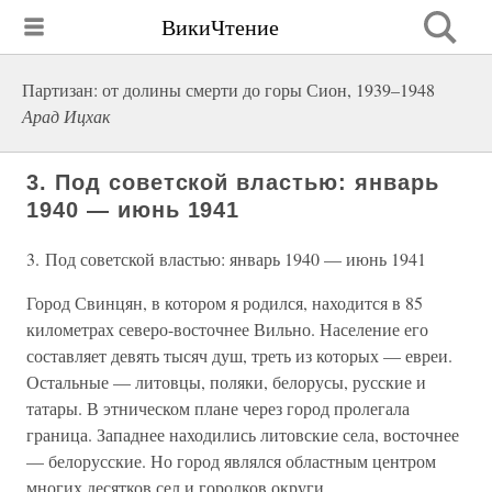
ВикиЧтение
Партизан: от долины смерти до горы Сион, 1939–1948
Арад Ицхак
3. Под советской властью: январь
1940 — июнь 1941
3. Под советской властью: январь 1940 — июнь 1941
Город Свинцян, в котором я родился, находится в 85
километрах северо-восточнее Вильно. Население его
составляет девять тысяч душ, треть из которых — евреи.
Остальные — литовцы, поляки, белорусы, русские и
татары. В этническом плане через город пролегала
граница. Западнее находились литовские села, восточнее
— белорусские. Но город являлся областным центром
многих десятков сел и городков округи.