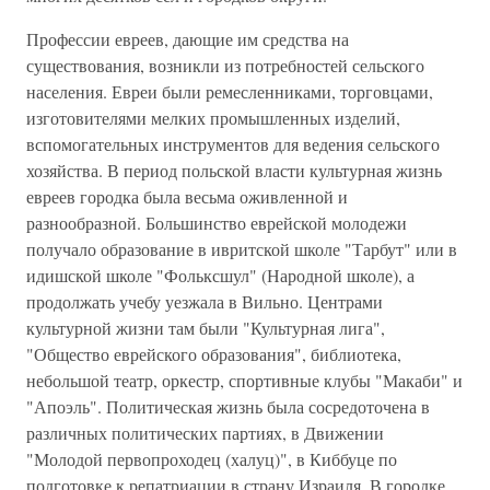
Профессии евреев, дающие им средства на
существования, возникли из потребностей сельского
населения. Евреи были ремесленниками, торговцами,
изготовителями мелких промышленных изделий,
вспомогательных инструментов для ведения сельского
хозяйства. В период польской власти культурная жизнь
евреев городка была весьма оживленной и
разнообразной. Большинство еврейской молодежи
получало образование в ивритской школе "Тарбут" или в
идишской школе "Фольксшул" (Народной школе), а
продолжать учебу уезжала в Вильно. Центрами
культурной жизни там были "Культурная лига",
"Общество еврейского образования", библиотека,
небольшой театр, оркестр, спортивные клубы "Макаби" и
"Апоэль". Политическая жизнь была сосредоточена в
различных политических партиях, в Движении
"Молодой первопроходец (халуц)", в Киббуце по
подготовке к репатриации в страну Израиля. В городке