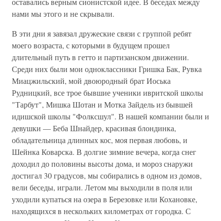
оставались верным сионистской идее. В беседах между
нами мы этого и не скрывали.
В эти дни я завязал дружеские связи с группой ребят
моего возраста, с которыми в будущем прошел
длительный путь в гетто и партизанском движении.
Среди них были мои одноклассники Гришка Бак, Рувка
Миацжильский, мой двоюродный брат Иоська
Рудницкий, все трое бывшие ученики ивритской школы
"Тарбут", Мишка Шотан и Мотка Зайдель из бывшей
идишской школы "Фолксшул". В нашей компании были и
девушки — Беба Шнайдер, красивая блондинка,
обладательница длинных кос, моя первая любовь, и
Шейнка Коварска. В долгие зимние вечера, когда снег
доходил до половины высоты дома, и мороз снаружи
достигал 30 градусов, мы собирались в одном из домов,
вели беседы, играли. Летом мы выходили в поля или
уходили купаться на озера в Березовке или Кохановке,
находящихся в нескольких километрах от городка. С