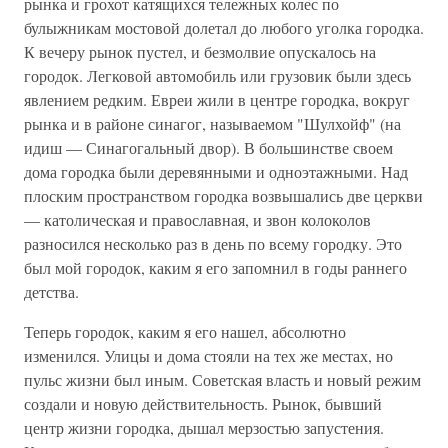
рынка и грохот катящихся тележных колес по
булыжникам мостовой долетал до любого уголка городка.
К вечеру рынок пустел, и безмолвие опускалось на
городок. Легковой автомобиль или грузовик были здесь
явлением редким. Евреи жили в центре городка, вокруг
рынка и в районе синагог, называемом "Шулхойф" (на
идиш — Синагогальный двор). В большинстве своем
дома городка были деревянными и одноэтажными. Над
плоским пространством городка возвышались две церкви
— католическая и православная, и звон колоколов
разносился несколько раз в день по всему городку. Это
был мой городок, каким я его запомнил в годы раннего
детства.
Теперь городок, каким я его нашел, абсолютно
изменился. Улицы и дома стояли на тех же местах, но
пульс жизни был иным. Советская власть и новый режим
создали и новую действительность. Рынок, бывший
центр жизни городка, дышал мерзостью запустения.