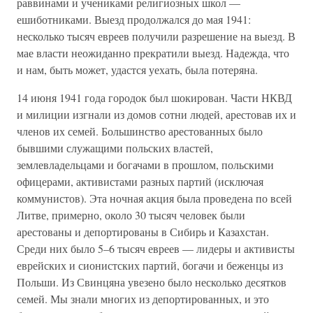
раввинами и учениками религиозных школ —
ешиботниками. Выезд продолжался до мая 1941:
несколько тысяч евреев получили разрешение на выезд. В
мае власти неожиданно прекратили выезд. Надежда, что
и нам, быть может, удастся уехать, была потеряна.
14 июня 1941 года городок был шокирован. Части НКВД
и милиции изгнали из домов сотни людей, арестовав их и
членов их семей. Большинство арестованных было
бывшими служащими польских властей,
землевладельцами и богачами в прошлом, польскими
офицерами, активистами разных партий (исключая
коммунистов). Эта ночная акция была проведена по всей
Литве, примерно, около 30 тысяч человек были
арестованы и депортированы в Сибирь и Казахстан.
Среди них было 5–6 тысяч евреев — лидеры и активисты
еврейских и сионистских партий, богачи и беженцы из
Польши. Из Свинцяна увезено было несколько десятков
семей. Мы знали многих из депортированных, и это