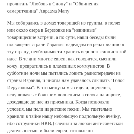
прочитать "Любовь к Сиону" и "Обвинения
самаритянина" Авраама Мапу.
Мы собирались в домах товарищей из группы, в полях
или около озера в Березовке на "невинные"
товарищеские встречи, а по сути, наши беседы были
посвящены стране Израиля, надеждам на репатриацию в
эту страну, необходимости хранить верность сионистской
идее. В те дни многие евреи, как говорится, сменили
кожу, превратились в пламенных коммунистов. В
субботние ночи мы пытались ловить радиопередачи из
страны Израиля, и иногда нам удавалось слышать "Голос
Иерусалима". В эти минуты мы сидели, оцепенев,
вслушиваясь с большим волнением в голоса на иврите,
доходящие до нас из приемника. Когда позволяли
условия, мы пели ивритские песни. Мы тщательно
хранили в тайне нашу небольшую подпольную ячейку,
ибо сотрудники НКВД следили за любой антисоветской
деятельностью, и были евреи, готовые по