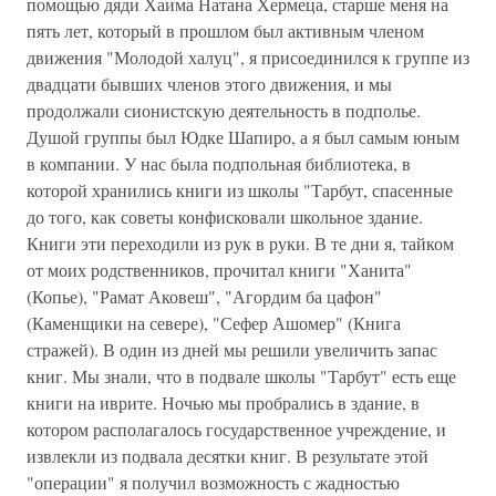
помощью дяди Хаима Натана Хермеца, старше меня на
пять лет, который в прошлом был активным членом
движения "Молодой халуц", я присоединился к группе из
двадцати бывших членов этого движения, и мы
продолжали сионистскую деятельность в подполье.
Душой группы был Юдке Шапиро, а я был самым юным
в компании. У нас была подпольная библиотека, в
которой хранились книги из школы "Тарбут, спасенные
до того, как советы конфисковали школьное здание.
Книги эти переходили из рук в руки. В те дни я, тайком
от моих родственников, прочитал книги "Ханита"
(Копье), "Рамат Аковеш", "Агордим ба цафон"
(Каменщики на севере), "Сефер Ашомер" (Книга
стражей). В один из дней мы решили увеличить запас
книг. Мы знали, что в подвале школы "Тарбут" есть еще
книги на иврите. Ночью мы пробрались в здание, в
котором располагалось государственное учреждение, и
извлекли из подвала десятки книг. В результате этой
"операции" я получил возможность с жадностью