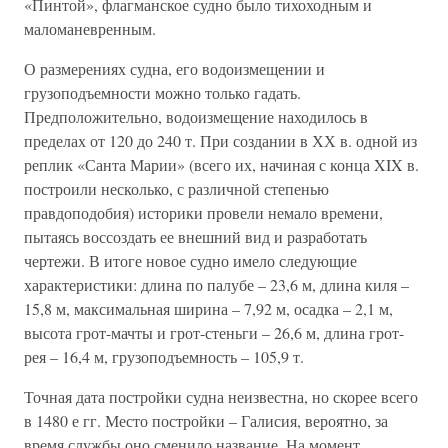
«Пинтой», флагманское судно было тихоходным и
маломаневренным.
О размерениях судна, его водоизмещении и
грузоподъемности можно только гадать.
Предположительно, водоизмещение находилось в
пределах от 120 до 240 т. При создании в ХХ в. одной из
реплик «Санта Марии» (всего их, начиная с конца XIX в.
построили несколько, с различной степенью
правдоподобия) историки провели немало времени,
пытаясь воссоздать ее внешний вид и разработать
чертежи. В итоге новое судно имело следующие
характеристики: длина по палубе – 23,6 м, длина киля –
15,8 м, максимальная ширина – 7,92 м, осадка – 2,1 м,
высота грот-мачты и грот-стеньги – 26,6 м, длина грот-
рея – 16,4 м, грузоподъемность – 105,9 т.
Точная дата постройки судна неизвестна, но скорее всего
в 1480 е гг. Место постройки – Галисия, вероятно, за
время службы оно сменило название. На момент