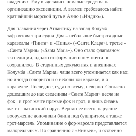
владениях. Ему выделялись немалые средства на
организацию экспедиции. А взамен требовалось найти
кратчайший морской путь в Азию («Индию»).
Для плавания через Атлантику на запад Колумб
зафрахтовал три судна. Два – небольшие быстроходные
каравеллы «Пинта» и «Нинья» («Санта Клара»), третье –
«Санта Мария» («Santa Maria»). Оно стало флагманом
экспедиции, однако информации о нем почти не
сохранилось. В старинных документах и дневниках
Колумба «Санта Мария» чаще всего упоминается как нао;
но иногда говорится и о небольшой каракке, и о
каравелле. Последнее, судя по всему, неверно. Согласно
дошедшим до нас сведениям «Санта Мария» несла на
фок– и грот-мачте прямые фок и грот, и лишь бизань-
мачта – латинский парус. Вероятнее всего, парусное
вооружение дополняли блинд под бушпритом, а также
грот-марсель. Упоминание о фор-марселе представляется
малореальным. По сравнению с «Ниньей», и особенно