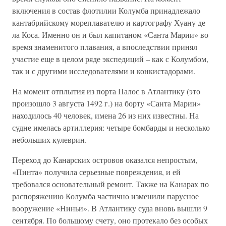
включения в состав флотилии Колумба принадлежало
кантабрийскому мореплавателю и картографу Хуану де
ла Коса. Именно он и был капитаном «Санта Марии» во
время знаменитого плавания, а впоследствии принял
участие еще в целом ряде экспедиций – как с Колумбом,
так и с другими исследователями и конкистадорами.
На момент отплытия из порта Палос в Атлантику (это
произошло 3 августа 1492 г.) на борту «Санта Марии»
находилось 40 человек, имена 26 из них известны. На
судне имелась артиллерия: четыре бомбарды и несколько
небольших кулеврин.
Переход до Канарских островов оказался непростым,
«Пинта» получила серьезные повреждения, и ей
требовался основательный ремонт. Также на Канарах по
распоряжению Колумба частично изменили парусное
вооружение «Ниньи». В Атлантику суда вновь вышли 9
сентября. По большому счету, оно протекало без особых