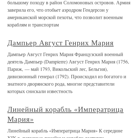
большому походу в район Соломоновых островов. Армия
заверила его, что отобьет аэродром Гендерсон у
американской морской пехоты, что позволит военным
кораблям и транспортам
Дампьер Август Генрих Мария
Дампьер Август Генрих Мария Французский военный
деятель Дампьер (Dampierre) Август Генрих Мария (1756,
Париж, — май 1793, Викольский лес, Бельгия),
дивизионный генерал (1792). Происходил из богатого и
знатного дворянского рода, многие представители
которых снискали известность
Линейный корабль «Императрица
Мария»
Линейный корабль «Императрица Мария» К середине
XIX в. парусные линейные корабли достигли