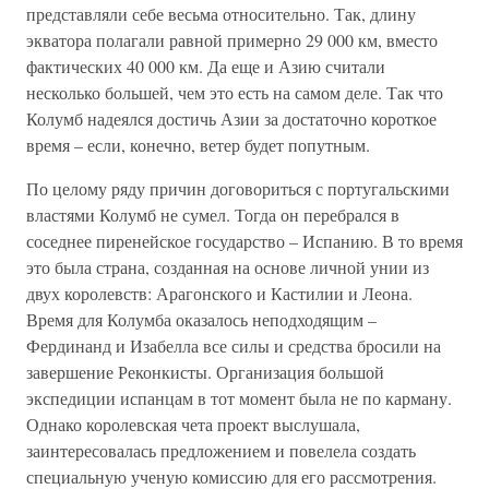
представляли себе весьма относительно. Так, длину
экватора полагали равной примерно 29 000 км, вместо
фактических 40 000 км. Да еще и Азию считали
несколько большей, чем это есть на самом деле. Так что
Колумб надеялся достичь Азии за достаточно короткое
время – если, конечно, ветер будет попутным.
По целому ряду причин договориться с португальскими
властями Колумб не сумел. Тогда он перебрался в
соседнее пиренейское государство – Испанию. В то время
это была страна, созданная на основе личной унии из
двух королевств: Арагонского и Кастилии и Леона.
Время для Колумба оказалось неподходящим –
Фердинанд и Изабелла все силы и средства бросили на
завершение Реконкисты. Организация большой
экспедиции испанцам в тот момент была не по карману.
Однако королевская чета проект выслушала,
заинтересовалась предложением и повелела создать
специальную ученую комиссию для его рассмотрения.