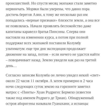
происшествий. Но спустя месяц экипажи стали заметно
нервничать. Моряки были уверены, что давно пора
достичь берегов Азии, к тому же несколько раз им
попадались «верные признаки» близости земли, а она все
не появлялась. Начали проявлять беспокойство даже
капитаны каравелл братья Пинсоны. Сперва они
настояли на изменении курса, а потом при полной
поддержке всех экипажей поставили Колумбу
ультиматум: еще три дня экспедиция продолжает
движение на запад, потом – если ничего не удастся найти
– поворачивает назад. Землю увидели как раз на третий
день…
Согласно записям Колумба он лично увидел некий «свет»
около 22 часов 11 октября. А затем примерно в 2 часа
ночи следующих суток землю на горизонте заметил
матрос с «Пинты» Хуан Родригес Бермехо (известен
также под именем Родриго де Триан). Обнаруженный
остров аборигены называли Гуанахани, а испанцы