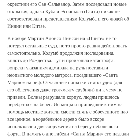
окрестили его Сан-Сальвадор. Затем последовали новые
открытия, однако Куба и Эспаньола (Гаити) никак не
соответствовали представлениям Колумба и его людей об
Индии или Китае.
В ноябре Мартин Алонсо Пинсон на «Пинте» не то
потерял остальные суда, не то просто решил действовать
самостоятельно. Колумб продолжил исследования,
вплоть до Рождества. Тут и произошла катастрофа:
вопреки указаниям адмирала на руль поставили
неопытного молодого матроса, посадившего «Санта
Марию» на риф. Отчаянные попытки снять судно (для
его облегчения даже грот-мачту срубили) ни к чему не
привели. Волны разрушали корпус, людям пришлось
перебраться на берег. Испанцы и пришедшие к ним на
помощь местные жители смогли снять с обреченного нао
все ценное, а корабельное дерево было вскоре
использовано для сооружения на берегу небольшого
форта. В память о дне гибели «Санта Марии» его назвали