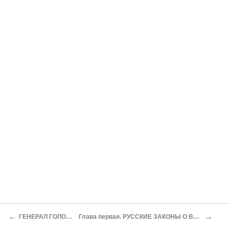
←
→
ГЕНЕРАЛ ГОЛОВИН И ЕГО КНИГА
Глава первая. РУССКИЕ ЗАКОНЫ О ВСЕОБЩЕЙ ВОИНСКОЙ ПОВИННОСТИ