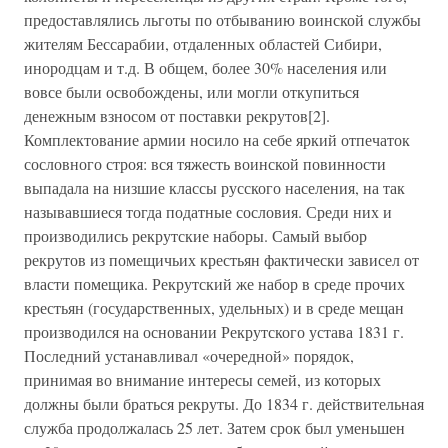
предоставлялись льготы по отбыванию воинской службы
жителям Бессарабии, отдаленных областей Сибири,
инородцам и т.д. В общем, более 30% населения или
вовсе были освобождены, или могли откупиться
денежным взносом от поставки рекрутов[2].
Комплектование армии носило на себе яркий отпечаток
сословного строя: вся тяжесть воинской повинности
выпадала на низшие классы русского населения, на так
называвшиеся тогда податные сословия. Среди них и
производились рекрутские наборы. Самый выбор
рекрутов из помещичьих крестьян фактически зависел от
власти помещика. Рекрутский же набор в среде прочих
крестьян (государственных, удельных) и в среде мещан
производился на основании Рекрутского устава 1831 г.
Последний устанавливал «очередной» порядок,
принимая во внимание интересы семей, из которых
должны были браться рекруты. До 1834 г. действительная
служба продолжалась 25 лет. Затем срок был уменьшен