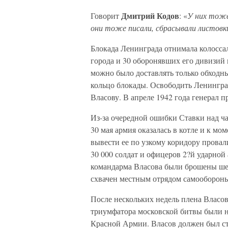
Дмитрий Кодов
Говорит
: «
У них тоже
они тоже писали, сбрасывали листовки
Блокада Ленинграда отнимала колосса
города и 30 оборонявших его дивизий
можно было доставлять только обходны
кольцо блокады. Освободить Ленингра
Власову. В апреле 1942 года генерал 
Из-за очередной ошибки Ставки над ча
30 мая армия оказалась в котле и к м
вывести ее по узкому коридору провали
30 000 солдат и офицеров 2?й ударной
командарма Власова были брошены шес
схвачен местным отрядом самообороны
После нескольких недель плена Власов
триумфатора московской битвы были н
Красной Армии. Власов должен был ст