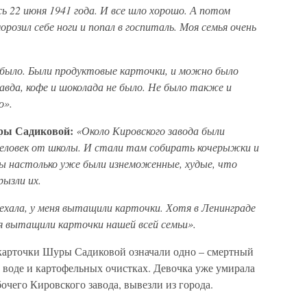
ь 22 июня 1941 года. И все шло хорошо. А потом
розил себе ноги и попал в госпиталь. Моя семья очень
е было. Были продуктовые карточки, и можно было
равда, кофе и шоколада не было. Не было также и
о».
ы Садиковой:
«Около Кировского завода были
 человек от школы. И стали там собирать кочерыжки и
мы настолько уже были изнеможенные, худые, что
ызли их.
ехала, у меня вытащили карточки. Хотя в Ленинграде
ня вытащили карточки нашей всей семьи».
карточки Шуры Садиковой означали одно – смертный
а воде и картофельных очистках. Девочка уже умирала
абочего Кировского завода, вывезли из города.