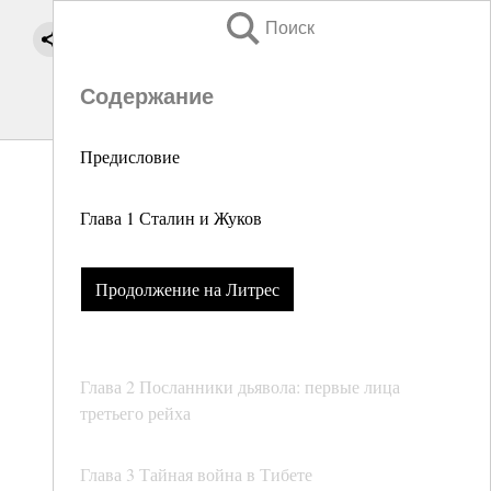
Поиск
Содержание
Предисловие
Глава 1 Сталин и Жуков
Продолжение на Литрес
Глава 2 Посланники дьявола: первые лица
третьего рейха
Глава 3 Тайная война в Тибете