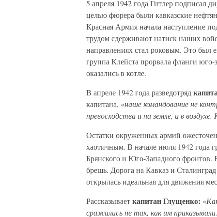
5 апреля 1942 года Гитлер подписал д
целью фюрера были кавказские нефтян
Красная Армия начала наступление по
трудом сдерживают натиск наших войс
направлениях стал роковым. Это был е
группа Клейста прорвала фланги юго-
оказались в котле.
капит
В апреле 1942 года разведотряд
капитана, «
наше командование не конт
превосходства и на земле, и в воздухе.
Остатки окруженных армий ожесточен
хаотичным. В начале июля 1942 года г
Брянского и Юго-Западного фронтов. В
брешь. Дорога на Кавказ и Сталинград
открылась идеальная для движения мес
капитан Глущенко:
Рассказывает
«
Ка
сражались не так, как им приказывали