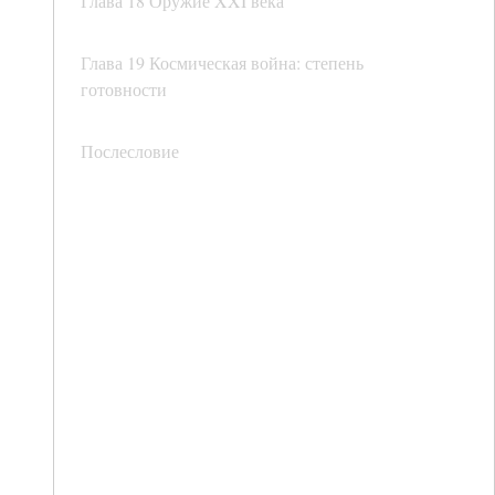
Глава 18 Оружие XXI века
Глава 19 Космическая война: степень
готовности
Послесловие