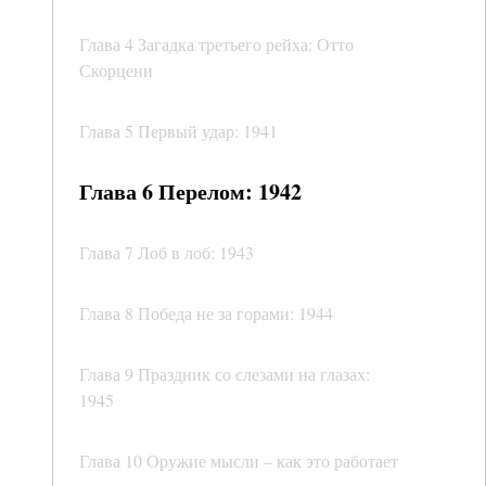
Глава 4 Загадка третьего рейха: Отто
Скорцени
Глава 5 Первый удар: 1941
Глава 6 Перелом: 1942
Глава 7 Лоб в лоб: 1943
Глава 8 Победа не за горами: 1944
Глава 9 Праздник со слезами на глазах:
1945
Глава 10 Оружие мысли – как это работает