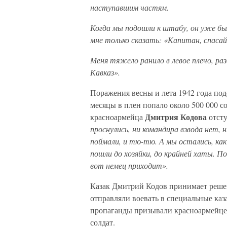
наступавшим частям.
Когда мы подошли к штабу, он уже бы
мне только сказать: «Капитан, спасай
Меня тяжело ранило в левое плечо, раз
Кавказ».
Поражения весны и лета 1942 года по
месяцы в плен попало около 500 000 
Дмитрия Кодова
красноармейца
отсту
проснулись, ни командира взвода нет, н
поймали, и тю-тю. А мы остались, как 
пошли до хозяйки, до крайней хаты. П
вот немец приходит».
Казак Дмитрий Кодов принимает решен
отправляли воевать в специальные ка
пропаганды призывали красноармейцев
солдат.