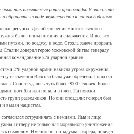
 были так называемые роты пропаганды. Я знаю, что
 и обращались в виде звукопередачи к нашим войскам».
льные ресурсы. Для обеспечения многотысячного
 нужны были тонны питания и снаряжения. И все это
ми путями, по воздуху и воде. Стояла задача прорвать
д Сталин доверил герою московской битвы генералу
принял командование 2?й ударной армией.
стями 2?й ударной армии нависла угроза окружения.
оменту назначения Власова была уже обречена. Попытка
лась. Спасти удалось чуть более 9000 человек. Более
 армии погибли или попали в плен. На поиски
ть групп разведчиков. Но они опоздали: генерал был
 и выдан нацистам.
 согласился сотрудничать с немцами. Имя и лицо
ужны Гитлеру не только для морального уничтожения
ать символом. Именно он, по задумке фюрера, поведет