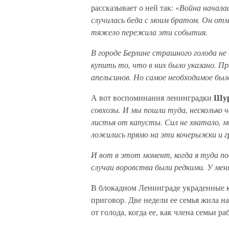
рассказывает о ней так: «
Война началас
случилась беда с моим братом. Он отмо
тяжело пережила эти события.
В городе Берлине страшного голода н
купить то, что в них было указано. П
апельсинов. Но самое необходимое был
Шур
А вот воспоминания ленинградки
совхозы. И мы пошли туда, несколько
листья от капусты. Сил не хватало, 
ложились прямо на эти кочерыжки и гр
И вот в этот момент, когда я туда по
случаи воровства были редкими. У ме
В блокадном Ленинграде украденные 
приговор. Две недели ее семья жила н
от голода, когда ее, как члена семьи р