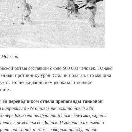
 Москвой
вской битвы составили около 500 000 человек. Однако
есенный противнику урон. Сталин полагал, что машина
лежит. Но неожиданно немцы оказали мощное
ниях.
переводчиком отдела пропаганды танковой
ачен
 направили в 7?е отделение политотдела 2?й
ю передовую линию фронта и там через микрофон и
ащались к немецким солдатам. И говорили им именно
ить нас за то, что мы говорили правду, на нас