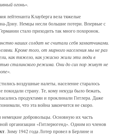
ивный огонь».
ия лейтенанта Клауберга вела тяжелые
-на-Дону. Немцы несли большие потери. Впервые с
Германии стало приходить так много похоронок.
нство наших солдат не считали себя захватчиками.
елями. Кроме того, от мирного населения мы не раз
ели, как тяжело, как ужасно жили эти люди в
тью сталинского режима. Они до сих пор живут не
опе».
стились воздушные налеты, население старалось
е покидали страну. Те, кому некуда было бежать,
пасались продуктами и проклинали Гитлера. Даже
нимали, что эта война закончится не скоро.
ли немецкие добровольцы. Основную их часть
жной организации «Гитлерюгенд». Одним из членов
хт
. Зиму 1942 года Лотер провел в Берлине и