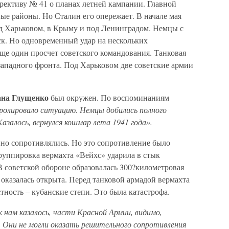
ирективу № 41 о планах летней кампании. Главной
ые районы. Но Сталин его опережает. В начале мая
д Харьковом, в Крыму и под Ленинградом. Немцы с
к. Но одновременный удар на нескольких
ще один просчет советского командования. Танковая
западного фронта. Под Харьковом две советские армии
ана Глущенко
был окружен. По воспоминаниям
ролировало ситуацию. Немцы добились полного
 Казалось, вернулся кошмар лета 1941 года».
но сопротивлялись. Но это сопротивление было
руппировка вермахта «Вейхс» ударила в стык
 советской обороне образовалась 300?километровая
 оказалась открыта. Перед танковой армадой вермахта
тность – кубанские степи. Это была катастрофа.
к нам казалось, части Красной Армии, видимо,
. Они не могли оказать решительного сопротивления