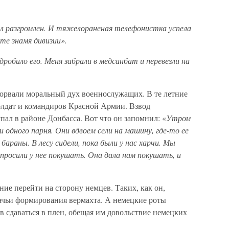
л разгромлен. И тяжелораненая телефонистка успела
те знамя дивизии».
дробило его. Меня забрали в медсанбат и перевезли на
дорвали моральный дух военнослужащих. В те летние
солдат и командиров Красной Армии. Взвод
пал в районе Донбасса. Вот что он запомнил: «
Утром
и одного парня. Они вдвоем сели на машину, где-то ее
бараны. В лесу сидели, пока были у нас харчи. Мы
опросили у нее покушать. Она дала нам покушать, и
ие перейти на сторону немцев. Таких, как он,
зачьи формирования вермахта. А немецкие роты
 сдаваться в плен, обещая им довольствие немецких