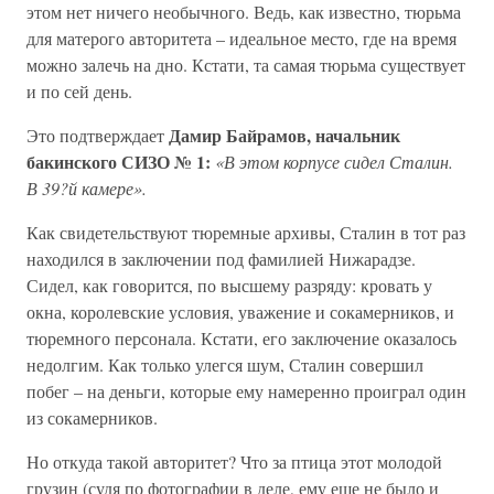
этом нет ничего необычного. Ведь, как известно, тюрьма
для матерого авторитета – идеальное место, где на время
можно залечь на дно. Кстати, та самая тюрьма существует
и по сей день.
Дамир Байрамов, начальник
Это подтверждает
бакинского СИЗО № 1:
«В этом корпусе сидел Сталин.
В 39?й камере».
Как свидетельствуют тюремные архивы, Сталин в тот раз
находился в заключении под фамилией Нижарадзе.
Сидел, как говорится, по высшему разряду: кровать у
окна, королевские условия, уважение и сокамерников, и
тюремного персонала. Кстати, его заключение оказалось
недолгим. Как только улегся шум, Сталин совершил
побег – на деньги, которые ему намеренно проиграл один
из сокамерников.
Но откуда такой авторитет? Что за птица этот молодой
грузин (судя по фотографии в деле, ему еще не было и