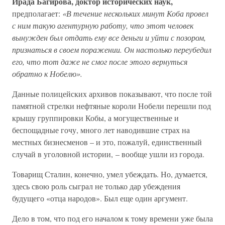
Ирада Багирова, доктор исторических наук,
предполагает:
«В течение нескольких минут Коба провел
с ним такую агентурную работу, что этот человек
вынужден был отдать ему все деньги и уйти с позором,
признаться в своем поражении. Он настолько переубедил
его, что тот даже не смог после этого вернуться
обратно к Нобелю».
Данные полицейских архивов показывают, что после той
памятной стрелки нефтяные короли Нобели перешли под
крышу группировки Кобы, а могущественные и
беспощадные гочу, много лет наводившие страх на
местных бизнесменов – и это, пожалуй, единственный
случай в уголовной истории, – вообще ушли из города.
Товарищ Сталин, конечно, умел убеждать. Но, думается,
здесь свою роль сыграл не только дар убеждения
будущего «отца народов». Был еще один аргумент.
Дело в том, что под его началом к тому времени уже была