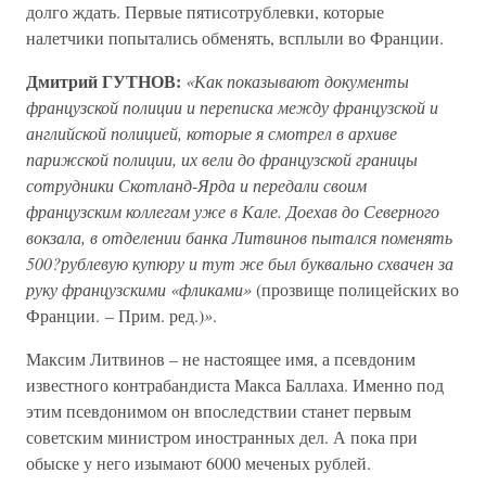
долго ждать. Первые пятисотрублевки, которые
налетчики попытались обменять, всплыли во Франции.
Дмитрий ГУТНОВ:
«Как показывают документы
французской полиции и переписка между французской и
английской полицией, которые я смотрел в архиве
парижской полиции, их вели до французской границы
сотрудники Скотланд-Ярда и передали своим
французским коллегам уже в Кале. Доехав до Северного
вокзала, в отделении банка Литвинов пытался поменять
500?рублевую купюру и тут же был буквально схвачен за
руку французскими «фликами»
(прозвище полицейских во
Франции. – Прим. ред.)
»
.
Максим Литвинов – не настоящее имя, а псевдоним
известного контрабандиста Макса Баллаха. Именно под
этим псевдонимом он впоследствии станет первым
советским министром иностранных дел. А пока при
обыске у него изымают 6000 меченых рублей.