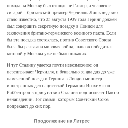
похода на Москву был отнюдь не Гитлер, а человек с
сигарой – британский премьер Черчилль. Лишь недавно
стало известно, что 25 августа 1939 года Геринг должен
был совершить секретную поездку в Лондон для
заключения британо-германского военного пакта. Если
бы эта поездка состоялась, против Советского Союза
была бы развязана мировая война, шансов победить в
которой у Москвы уже не было никаких.
И тут Сталину удается почти невозможное: он
переигрывает Черчилля, и буквально за два дня до уже
намеченной поездки Геринга в Лондон министр
иностранных дел нацистской Германии Иоахим фон
Риббентроп в присутствии Сталина подписывает Пакт о
ненападении. Тот самый, которым Советский Союз
попрекают до сих пор.
Говорят, что после подписания Пакта стороны выпивали
Продолжение на Литрес
в Кремле до утра. Тогда в стенах Кремля в первый и