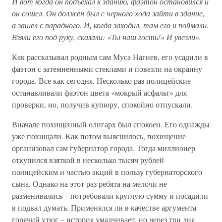
И вот когда он подъехал к зданию, фаэтон остановился и
он сошел. Он должен был с черного хода зайти в здание,
а зашел с парадного. И, когда заходил, там его и поймали.
Взяли его под руку, сказали: «Ты наш гость!» И увезли».
Как рассказывал родным сам Муса Нагиев, его усадили в
фаэтон с затемненными стеклами и повезли на окраину
города. Все как сегодня. Несколько раз полицейские
останавливали фаэтон цвета «мокрый асфальт» для
проверки, но, получив купюру, спокойно отпускали.
Вначале похищенный олигарх был спокоен. Его однажды
уже похищали. Как потом выяснилось, похищение
организовал сам губернатор города. Тогда миллионер
откупился взяткой в несколько тысяч рублей
полицейским и частью акций в пользу губернаторского
сына. Однако на этот раз ребята на мелочи не
разменивались – потребовали круглую сумму и посадили
в подвал думать. Применялся ли в качестве аргумента
горячий утюг – история умалчивает, но через три дня