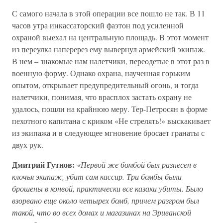
С самого начала в этой операции все пошло не так. В 11
часов утра инкассаторский фаэтон под усиленной
охраной выехал на центральную площадь. В этот момент
из переулка наперерез ему вывернул армейский экипаж.
В нем – знакомые нам налетчики, переодетые в этот раз в
военную форму. Однако охрана, наученная горьким
опытом, открывает предупредительный огонь, и тогда
налетчики, понимая, что врасплох застать охрану не
удалось, пошли на крайнюю меру. Тер-Петросян в форме
пехотного капитана с криком «Не стрелять!» выскакивает
из экипажа и в следующее мгновение бросает гранаты с
двух рук.
Дмитрий Гутнов:
«Первой же бомбой был разнесен в
клочья экипаж, убит сам кассир. Три бомбы были
брошены в конвой, практически все казаки убиты. Было
взорвано еще около четырех бомб, причем разгром был
такой, что во всех домах и магазинах на Эриванской