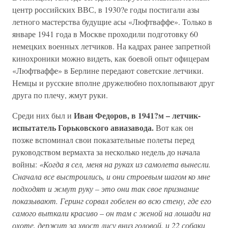
центр российских ВВС, в 1930?е годы постигали азы
летного мастерства будущие асы «Люфтваффе». Только в
январе 1941 года в Москве проходили подготовку 60
немецких военных летчиков. На кадрах ранее запретной
кинохроники можно видеть, как боевой опыт офицерам
«Люфтваффе» в Берлине передают советские летчики.
Немцы и русские вполне дружелюбно похлопывают друг
друга по плечу, жмут руки.
Иван Федоров, в 1941?м – летчик-
Среди них был и
испытатель Горьковского авиазавода.
Вот как он
позже вспоминал свои показательные полеты перед
руководством вермахта за несколько недель до начала
войны:
«Когда я сел, меня на руках из самолета вынесли.
Сначала все выстроились, и они строевым шагом ко мне
подходят и жмут руку
–
это они так свое признание
показывают. Геринг сорвал гобелен во всю стену, где его
самого выткали красиво
–
он там с женой на лошади на
охоте, держит за хвост лису вниз головой, и 22 собаки