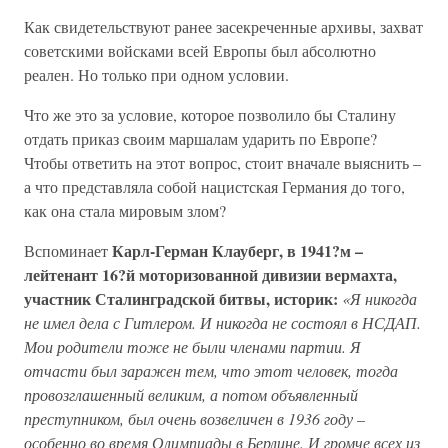
Как свидетельствуют ранее засекреченные архивы, захват
советскими войсками всей Европы был абсолютно
реален. Но только при одном условии.
Что же это за условие, которое позволило бы Сталину
отдать приказ своим маршалам ударить по Европе?
Чтобы ответить на этот вопрос, стоит вначале выяснить –
а что представляла собой нацистская Германия до того,
как она стала мировым злом?
Карл-Герман Клауберг, в 1941?м –
Вспоминает
лейтенант 16?й моторизованной дивизии вермахта,
участник Сталинградской битвы, историк:
«Я никогда
не имел дела с Гитлером. И никогда не состоял в НСДАП.
Мои родители тоже не были членами партии. Я
отчасти был заражен тем, что этот человек, тогда
провозглашенный великим, а потом объявленный
преступником, был очень возвеличен в 1936 году
–
особенно во время Олимпиады в Берлине. И громче всех из