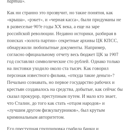
партии».
Как ни странно это прозвучит, но такие понятия, как
«крыша», «рэкет», и «черная касса», были придуманы не
в развеселые 90?е годы XX века, а еще на заре
российской революции. Недавно историки, разбирая в
поисках «золота партии» секретные архивы ЦК КПСС,
обнаружили любопытные документы. Например,
согласно официальному отчету весь бюджет ЦК за 1907
год составлял символические сто рублей. Однако только
на листовки уходило около ста тысяч. Как говорил
персонаж известного фильма, «откуда такие деньги»?
Печально сознавать, но первое государство рабочих и
крестьян создавалось на средства, добытые, как сейчас бы
сказал прокурор, преступным путем. И мало кто знает,
что Сталин, до того как стать «отцом народов» и
«лучшим другом физкультурников», был крутым
криминальным авторитетом.
Его преступная группировка грабила банки и