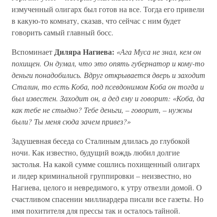
измученный олигарх был готов на все. Тогда его привели
в какую-то комнату, сказав, что сейчас с ним будет
говорить самый главный босс.
Диляра Нагиева:
Вспоминает
«Ага Муса не знал, кем он
похищен. Он думал, что это опять губернатор и кому-то
деньги понадобились. Вдруг открывается дверь и заходит
Сталин, то есть Коба, под псевдонимом Коба он тогда и
был известен. Заходит он, а дед ему и говорит: «Коба, да
как тебе не стыдно? Тебе деньги,
–
говорит,
–
нужны
были? Ты меня сюда зачем привез?»
Задушевная беседа со Сталиным длилась до глубокой
ночи. Как известно, будущий вождь любил долгие
застолья. На какой сумме сошлись похищенный олигарх
и лидер криминальной группировки – неизвестно, но
Нагиева, целого и невредимого, к утру отвезли домой. О
счастливом спасении миллиардера писали все газеты. Но
имя похитителя для прессы так и осталось тайной.