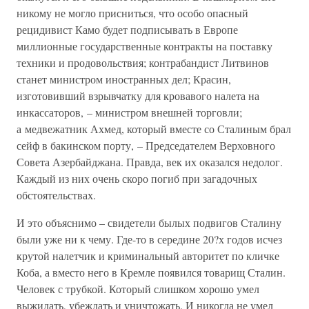
никому не могло присниться, что особо опасный
рецидивист Камо будет подписывать в Европе
миллионные государственные контракты на поставку
техники и продовольствия; контрабандист Литвинов
станет министром иностранных дел; Красин,
изготовивший взрывчатку для кровавого налета на
инкассаторов, – министром внешней торговли;
а медвежатник Ахмед, который вместе со Сталиным брал
сейф в бакинском порту, – Председателем Верховного
Совета Азербайджана. Правда, век их оказался недолог.
Каждый из них очень скоро погиб при загадочных
обстоятельствах.
И это объяснимо – свидетели былых подвигов Сталину
были уже ни к чему. Где-то в середине 20?х годов исчез
крутой налетчик и криминальный авторитет по кличке
Коба, а вместо него в Кремле появился товарищ Сталин.
Человек с трубкой. Который слишком хорошо умел
выжидать, убеждать и уничтожать. И никогда не умел