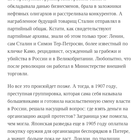
обкладывала данью бизнесменов, брала в заложники
нефтяных олигархов и расстреливала конкурентов. А
награбленное будущий товарищ Сталин отправлял в
партийный общак. Кстати, как свидетельствуют
партийные архивы, знали об этом только трое: Ленин,
сам Сталин и Симон Тер-Петросян, более известный по
кличке Камо, рецидивист, осужденный за грабежи и
убийства в России и в Великобритании. Любопытно, что
после революции он работал в Министерстве внешней
торговли.
Но все это произойдет позже. А тогда, в 1907 году,
преступная группировка, которая сама себя называла
большевиками и готовила насильственную смену власти
в России, решала насущный вопрос: где взять деньги на
организацию акций протестов? Заграница уже помогла,
чем могла. Японская разведка еще в 1905 году оплатила
покупку оружия для организации беспорядков в Питере,
а значит, больше пока не даст. Лондон, по традиции,