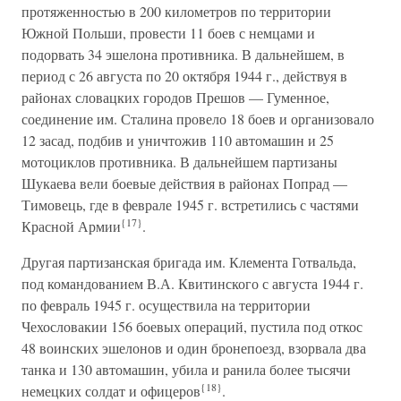
протяженностью в 200 километров по территории
Южной Польши, провести 11 боев с немцами и
подорвать 34 эшелона противника. В дальнейшем, в
период с 26 августа по 20 октября 1944 г., действуя в
районах словацких городов Прешов — Гуменное,
соединение им. Сталина провело 18 боев и организовало
12 засад, подбив и уничтожив 110 автомашин и 25
мотоциклов противника. В дальнейшем партизаны
Шукаева вели боевые действия в районах Попрад —
Тимовець, где в феврале 1945 г. встретились с частями
{17}
Красной Армии
.
Другая партизанская бригада им. Клемента Готвальда,
под командованием В.А. Квитинского с августа 1944 г.
по февраль 1945 г. осуществила на территории
Чехословакии 156 боевых операций, пустила под откос
48 воинских эшелонов и один бронепоезд, взорвала два
танка и 130 автомашин, убила и ранила более тысячи
{18}
немецких солдат и офицеров
.