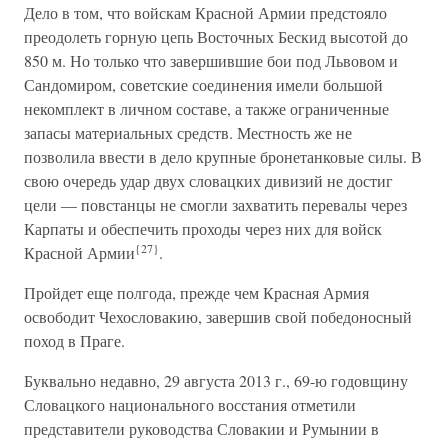
Дело в том, что войскам Красной Армии предстояло
преодолеть горную цепь Восточных Бескид высотой до
850 м. Но только что завершившие бои под Львовом и
Сандомиром, советские соединения имели большой
некомплект в личном составе, а также ограниченные
запасы материальных средств. Местность же не
позволила ввести в дело крупные бронетанковые силы. В
свою очередь удар двух словацких дивизий не достиг
цели — повстанцы не смогли захватить перевалы через
Карпаты и обеспечить проходы через них для войск
{27}
Красной Армии
.
Пройдет еще полгода, прежде чем Красная Армия
освободит Чехословакию, завершив свой победоносный
поход в Праге.
Буквально недавно, 29 августа 2013 г., 69-ю годовщину
Словацкого национального восстания отметили
представители руководства Словакии и Румынии в