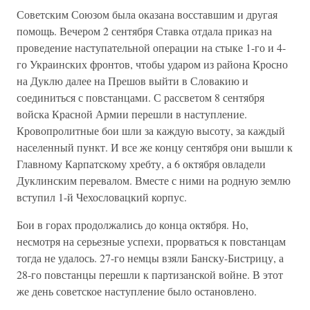
Советским Союзом была оказана восставшим и другая
помощь. Вечером 2 сентября Ставка отдала приказ на
проведение наступательной операции на стыке 1-го и 4-
го Украинских фронтов, чтобы ударом из района Кросно
на Дуклю далее на Прешов выйти в Словакию и
соединиться с повстанцами. С рассветом 8 сентября
войска Красной Армии перешли в наступление.
Кровопролитные бои шли за каждую высоту, за каждый
населенный пункт. И все же концу сентября они вышли к
Главному Карпатскому хребту, а 6 октября овладели
Дуклинским перевалом. Вместе с ними на родную землю
вступил 1-й Чехословацкий корпус.
Бои в горах продолжались до конца октября. Но,
несмотря на серьезные успехи, прорваться к повстанцам
тогда не удалось. 27-го немцы взяли Банску-Бистрицу, а
28-го повстанцы перешли к партизанской войне. В этот
же день советское наступление было остановлено.