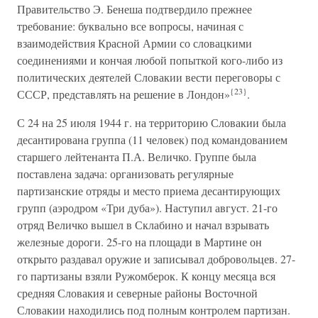
Правительство Э. Бенеша подтвердило прежнее
требование: буквально все вопросы, начиная с
взаимодействия Красной Армии со словацкими
соединениями и кончая любой попыткой кого-либо из
политических деятелей Словакии вести переговоры с
{23}
СССР, представлять на решение в Лондон»
.
С 24 на 25 июля 1944 г. на территорию Словакии была
десантирована группа (11 человек) под командованием
старшего лейтенанта П.А. Величко. Группе была
поставлена задача: организовать регулярные
партизанские отряды и место приема десантирующих
групп (аэродром «Три дуба»). Наступил август. 21-го
отряд Величко вышел в Склабино и начал взрывать
железные дороги. 25-го на площади в Мартине он
открыто раздавал оружие и записывал добровольцев. 27-
го партизаны взяли Ружомберок. К концу месяца вся
средняя Словакия и северные районы Восточной
Словакии находились под полным контролем партизан.