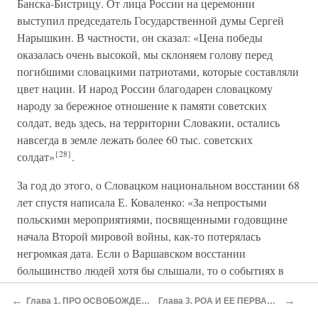
Банска-Бистрицу. От лица России на церемонии
выступил председатель Государственной думы Сергей
Нарышкин. В частности, он сказал: «Цена победы
оказалась очень высокой, мы склоняем голову перед
погибшими словацкими патриотами, которые составляли
цвет нации. И народ России благодарен словацкому
народу за бережное отношение к памяти советских
солдат, ведь здесь, на территории Словакии, остались
навсегда в земле лежать более 60 тыс. советских
{28}
солдат»
.
За год до этого, о Словацком национальном восстании 68
лет спустя написала Е. Коваленко: «За непростыми
польскими мероприятиями, посвященными годовщине
начала Второй мировой войны, как-то потерялась
негромкая дата. Если о Варшавском восстании
большинство людей хотя бы слышали, то о событиях в
Словакии сейчас знают только те, кто изучает историю
←
→
Глава 1. ПРО ОСВОБОЖДЕНИЕ ПРАГИ
Глава 3. РОА И ЕЕ ПЕРВАЯ ДИВИЗИЯ
Второй мировой. Хотя, как и польская дата, это