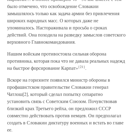
было отмечено, что освобождение Словакии
замышлялось только как задача армии без привлечения
широких народных масс. О которых даже не
упоминалось. Настораживала и просьба о сроках
действий. Она походила на разведку замыслов советского
верховного Главнокомандования.
Нашим войскам противостояла сильная оборона
противника, которая пока что не давала реальных надежд
{21}
на быстрое форсирование Карпат»
.
Вскоре на горизонте появился министр обороны в
профашистском правительстве Словакии генерал
Чатлош[2], который сделал попытку сепаратно
установить связь с Советским Союзом. Почувствовав
близкий крах Третьего рейха, он предложил СССР
совместно действовать против немцев. Он предполагал
создать в Словакии диктатуру военных и встать во главе
ее.