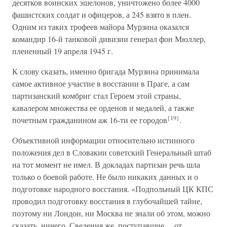
десятков воинских эшелонов, уничтожено более 4000
фашистских солдат и офицеров, а 245 взято в плен.
Одним из таких трофеев майора Мурзина оказался
командир 16-й танковой дивизии генерал фон Мюллер,
плененный 19 апреля 1945 г.
К слову сказать, именно бригада Мурзина принимала
самое активное участие в восстании в Праге, а сам
партизанский комбриг стал Героем этой страны,
кавалером множества ее орденов и медалей, а также
{19}
почетным гражданином аж 16-ти ее городов
.
Объективной информации относительно истинного
положения дел в Словакии советский Генеральный штаб
на тот момент не имел. В докладах партизан речь шла
только о боевой работе. Не было никаких данных и о
подготовке народного восстания. «Подпольный ЦК КПС
проводил подготовку восстания в глубочайшей тайне,
поэтому ни Лондон, ни Москва не знали об этом, можно
сказать, ничего. Сведения же, поступавшие… от