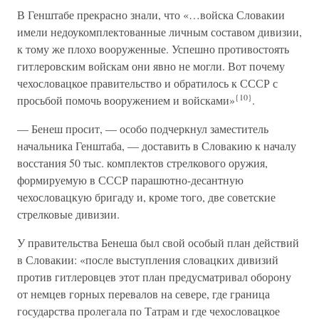
В Генштабе прекрасно знали, что «…войска Словакии
имели недоукомплектованные личным составом дивизии,
к тому же плохо вооруженные. Успешно противостоять
гитлеровским войскам они явно не могли. Вот почему
чехословацкое правительство и обратилось к СССР с
{10}
просьбой помочь вооружением и войсками»
.
— Бенеш просит, — особо подчеркнул заместитель
начальника Генштаба, — доставить в Словакию к началу
восстания 50 тыс. комплектов стрелкового оружия,
формируемую в СССР парашютно-десантную
чехословацкую бригаду и, кроме того, две советские
стрелковые дивизии.
У правительства Бенеша был свой особый план действий
в Словакии: «после выступления словацких дивизий
против гитлеровцев этот план предусматривал оборону
от немцев горных перевалов на севере, где граница
государства пролегала по Татрам и где чехословацкое