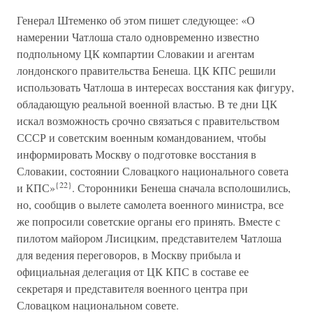
Генерал Штеменко об этом пишет следующее: «О
намерении Чатлоша стало одновременно известно
подпольному ЦК компартии Словакии и агентам
лондонского правительства Бенеша. ЦК КПС решили
использовать Чатлоша в интересах восстания как фигуру,
обладающую реальной военной властью. В те дни ЦК
искал возможность срочно связаться с правительством
СССР и советским военным командованием, чтобы
информировать Москву о подготовке восстания в
Словакии, состоянии Словацкого национального совета
{22}
и КПС»
. Сторонники Бенеша сначала всполошились,
но, сообщив о вылете самолета военного министра, все
же попросили советские органы его принять. Вместе с
пилотом майором Лисицким, представителем Чатлоша
для ведения переговоров, в Москву прибыла и
официальная делегация от ЦК КПС в составе ее
секретаря и представителя военного центра при
Словацком национальном совете.