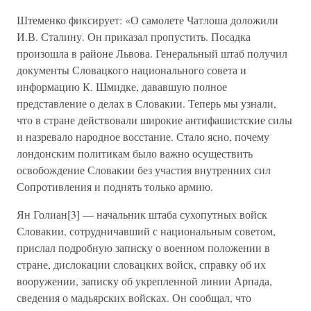
Штеменко фиксирует: «О самолете Чатлоша доложили
И.В. Сталину. Он приказал пропустить. Посадка
произошла в районе Львова. Генеральный штаб получил
документы Словацкого национального совета и
информацию К. Шмидке, дававшую полное
представление о делах в Словакии. Теперь мы узнали,
что в стране действовали широкие антифашистские силы
и назревало народное восстание. Стало ясно, почему
лондонским политикам было важно осуществить
освобождение Словакии без участия внутренних сил
Сопротивления и поднять только армию.
Ян Голиан[3] — начальник штаба сухопутных войск
Словакии, сотрудничавший с национальным советом,
прислал подробную записку о военном положении в
стране, дислокации словацких войск, справку об их
вооружении, записку об укрепленной линии Арпада,
сведения о мадьярских войсках. Он сообщал, что