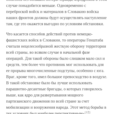
случае понадобится меньше. Одновременно с
переброской войск и материалов в Словакию войска
наших фронтов должны будут осуществлять наступление
там, где это окажется выгодно по условиям обстановки.
Что касается способов действий против немецко-
фашистских войск в Словакии, то операторы Генштаба
считали нецелесообразной жесткую оборону территории
всей страны, во всяком случае в начальной фазе
операций. Для такой обороны было слишком мало сил и
средств, тем более что противник мог использовать для
ее прорыва многочисленные подступы, особенно с юга.
Враг, кроме того, имел большое превосходство в воздухе.
В такой обстановке было бы лучше использовать
парашютно-десантные бригады, о которых говорилось
выше, как ядро для развертывания мощного
партизанского движения по всей стране за счет
мобилизации и вооружения народа. Этот метод борьбы в
{12}
тех условиях был наиболее перспективным»
.