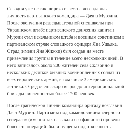
Сегодня уже не так широко известна легендарная
личность партизанского командира — Даяна Мурзина.
После окончания разведывательной спецшколы при
Украинском штабе партизанского движения капитан
Мурзин стал начальником штаба и военным советником в
партизанском отряде словацкого офицера Яна Ушьяка.
Отряд (имени Яна Жижки) был создан на месте
приземления группы в течение всего нескольких дней. В
него записалось около 200 жителей села Склабино и
нескольких десятков бывших военнопленных солдат из
всех европейских армий, в том числе 2 американских
летчика. Отряд очень скоро вырос до интернациональной
бригады численностью более 1200 человек.
После трагической гибели командира бригаду возглавил
Даян Мурзин. Партизаны под командованием «черного
генерала» (именно так называли его фашисты) провели
более ста операций: были пущены под откос шесть