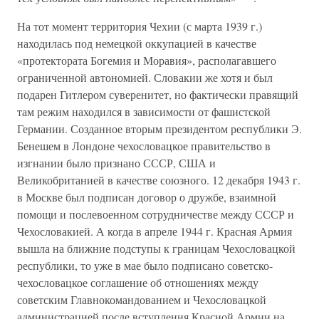
На тот момент территория Чехии (с марта 1939 г.)
находилась под немецкой оккупацией в качестве
«протектората Богемия и Моравия», располагавшего
ограниченной автономией. Словакии же хотя и был
подарен Гитлером суверенитет, но фактически правящий
там режим находился в зависимости от фашистской
Германии. Созданное вторым президентом республики Э.
Бенешем в Лондоне чехословацкое правительство в
изгнании было признано СССР, США и
Великобританией в качестве союзного. 12 декабря 1943 г.
в Москве был подписан договор о дружбе, взаимной
помощи и послевоенном сотрудничестве между СССР и
Чехословакией. А когда в апреле 1944 г. Красная Армия
вышла на ближние подступы к границам Чехословацкой
республики, то уже в мае было подписано советско-
чехословацкое соглашение об отношениях между
советским Главнокомандованием и Чехословацкой
администрацией после вступления Красной Армии на