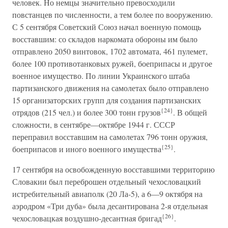
человек. Но немцы значительно превосходили
повстанцев по численности, а тем более по вооружению.
С 5 сентября Советский Союз начал военную помощь
восставшим: со складов наркомата обороны им было
отправлено 2050 винтовок, 1702 автомата, 461 пулемет,
более 100 противотанковых ружей, боеприпасы и другое
военное имущество. По линии Украинского штаба
партизанского движения на самолетах было отправлено
15 организаторских групп для создания партизанских
{24}
отрядов (215 чел.) и более 300 тонн грузов
. В общей
сложности, в сентябре—октябре 1944 г. СССР
переправил восставшим на самолетах 796 тонн оружия,
{25}
боеприпасов и иного военного имущества
.
17 сентября на освобожденную восставшими территорию
Словакии был переброшен отдельный чехословацкий
истребительный авиаполк (20 Ла-5), а 6—9 октября на
аэродром «Три дуба» была десантирована 2-я отдельная
{26}
чехословацкая воздушно-десантная бригад
.