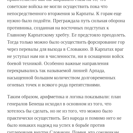
советские войска не могли осуществить пока что
непосредственного вторжения за Карпаты. К горам еще
нужно было подойти. Преграждала путь сильная оборона
противника, созданная на восточных подступах к
Главному Карпатскому хребту. Ее предстояло преодолеть.
Тогда только можно было осуществить форсирование гор
через перевалы для выхода в Словакию. В Карпатах враг
не уступал нам ни в численности, ни в оснащении войск
боевой техникой. Особенно важные направления
перекрывались так называемой линией Арпада,
насыщенной большим количеством долговременных
огневых точек и всякого рода препятствиями.
Таким образом, арифметика и логика показывали: план
генералов Бенеша исходил в основном из того, что
хотелось бы сделать, но не из того, что можно было
практически осуществить. Без народа и помимо него не
было никаких надежд на успех в борьбе против
гитлеровцев внутри Словакии. Помня, что союзникам