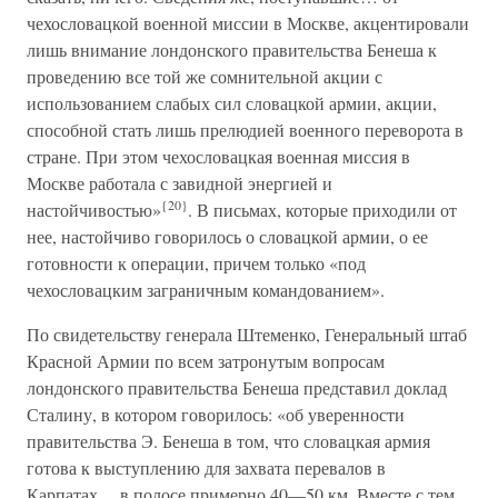
чехословацкой военной миссии в Москве, акцентировали
лишь внимание лондонского правительства Бенеша к
проведению все той же сомнительной акции с
использованием слабых сил словацкой армии, акции,
способной стать лишь прелюдией военного переворота в
стране. При этом чехословацкая военная миссия в
Москве работала с завидной энергией и
{20}
настойчивостью»
. В письмах, которые приходили от
нее, настойчиво говорилось о словацкой армии, о ее
готовности к операции, причем только «под
чехословацким заграничным командованием».
По свидетельству генерала Штеменко, Генеральный штаб
Красной Армии по всем затронутым вопросам
лондонского правительства Бенеша представил доклад
Сталину, в котором говорилось: «об уверенности
правительства Э. Бенеша в том, что словацкая армия
готова к выступлению для захвата перевалов в
Карпатах… в полосе примерно 40—50 км. Вместе с тем