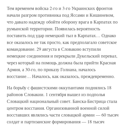
Тем временем войска 2-го и 3-го Украинских фронтов
начали разгром противника под Яссами и Кишиневом,
что давало надежду обойти оборону врага в Карпатах по
румынской территории. Появилась вероятность
поставить под удар немецкий тыл в Карпатах… Однако
все оказалось не так просто, как предполагало советское
командование. 29 августа в Словакию вступили
немецкие соединения и перекрыли Дукельский перевал,
через который на помощь должна была прийти Красная
Армия, а 30-го, по приказу Голиана, началось
восстание… Началось, как оказалось, преждевременно.
На борьбу с фашистскими оккупантами поднялись 18
районов Словакии. 1 сентября вышел из подполья
Словацкий национальный совет. Банска-Бистрица стала
центром восстания. Организованной военной силой
восставших являлись части словацкой армии — 60 тысяч
солдат и партизанские формирования — 18 тысяч