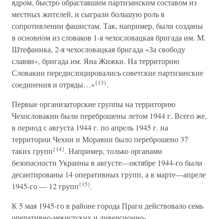
ядром, быстро обраставшим партизанским составом из
местных жителей, и сыграли большую роль в
сопротивлении фашистам. Так, например, были созданы
в основном из словаков 1-я чехословацкая бригада им. М.
Штефаника, 2-я чехословацкая бригада «За свободу
славян», бригада им. Яна Жижки. На территорию
Словакии передислоцировались советские партизанские
{13}
соединения и отряды…»
.
Первые организаторские группы на территорию
Чехословакии были переброшены летом 1944 г. Всего же,
в период с августа 1944 г. по апрель 1945 г. на
территории Чехии и Моравии было переброшено 37
{14}
таких групп
. Например, только органами
безопасности Украины в августе—октябре 1944-го были
десантированы 14 оперативных групп, а в марте—апреле
{15}
1945-го — 12 групп
.
К 5 мая 1945-го в районе города Праги действовало семь
оперативно-чекистских и диверсионно-