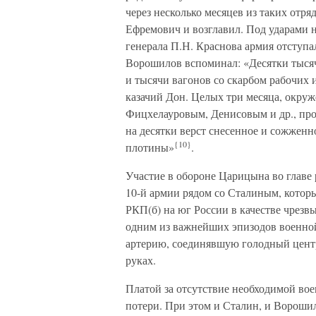
через несколько месяцев из таких отр
Ефремович и возглавил. Под ударами н
генерала П.Н. Краснова армия отступа
Ворошилов вспоминал: «Десятки тыся
и тысячи вагонов со скарбом рабочих
казачий Дон. Целых три месяца, окру
Фицхелауровым, Денисовым и др., проб
на десятки верст снесенное и сожженн
{10}
плотины»
.
Участие в обороне Царицына во главе
10-й армии рядом со Сталиным, котор
РКП(б) на юг России в качестве чрезв
одним из важнейших эпизодов военно
артерию, соединявшую голодный центр
руках.
Платой за отсутствие необходимой во
потери. При этом и Сталин, и Ворош