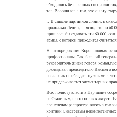
обходились без военных специалистов
тов. Ворошилов в том, что он эту стар
…В смысле партийной линии, в смысле
продолжал Ленин, — ясно, что по 60 0
пришлось бы отдавать эти 60 000, есл
армия, с которой приходится считаться
На игнорирование Ворошиловым осно
профессионалы. Так, бывший генерал-
руководитель (иначе говоря, команду
докладывал председателю Высшего вое
начальник не обладает нужными качес
не придерживается элементарных пра
Всю полноту власти в Царицыне сосре
со Сталиным, в его состав в августе 
военспецам распространялось в том чи
критики Снесаревым некомпетентных д