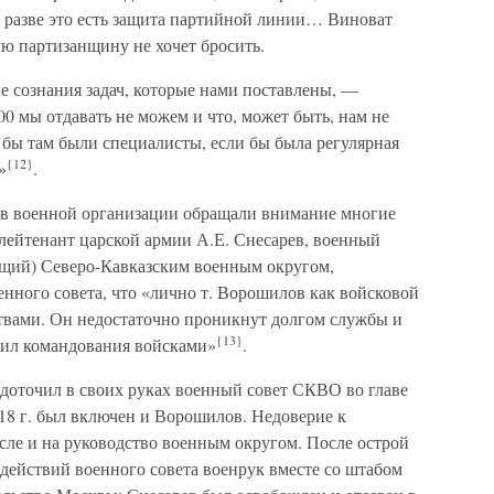
, разве это есть защита партийной линии… Виноват
ую партизанщину не хочет бросить.
 сознания задач, которые нами поставлены, —
00 мы отдавать не можем и что, может быть, нам не
и бы там были специалисты, если бы была регулярная
{12}
»
.
в военной организации обращали внимание многие
лейтенант царской армии А.Е. Снесарев, военный
ющий) Северо-Кавказским военным округом,
нного совета, что «лично т. Ворошилов как войсковой
твами. Он недостаточно проникнут долгом службы и
{13}
вил командования войсками»
.
доточил в своих руках военный совет СКВО во главе
1918 г. был включен и Ворошилов. Недоверие к
сле и на руководство военным округом. После острой
ействий военного совета военрук вместе со штабом