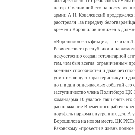
был арестован. Потребовалось вмешат
центр. Сменивший его на посту военн
армии А.Н. Ковалевский продержался в
расстрелян «за передачу белогвардейц
времени Ворошилов понижен в должно
«Ворошилов есть фикция, — считал Л.
Реввоенсовета республики и наркомом
искусственно создан тоталитарной аги
тем, чем был всегда: ограниченным про
военных способностей и даже без спо
уничтожающую характеристику он дал
но и в дни описываемых событий его о
заступничество члена Политбюро ЦК 
командарма-10 удалось-таки снять его
распоряжение Временного рабоче-крес
портфель наркома внутренних дел. А уж
Ворошилова на новом месте, ЦК РКП(б
Раковскому «провести в жизнь полное 