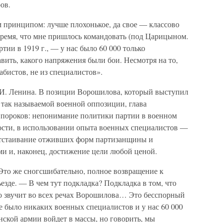
ов.
принципом: лучше плохонькое, да свое — классово
о время, что мне пришлось командовать (под Царицыном.
ртии в 1919 г., — у нас было 60 000 только
вить, какого напряжения были бои. Несмотря на то,
абистов, не из специалистов».
.И. Ленина. В позиции Ворошилова, который выступил
в так называемой военной оппозиции, глава
 пороков: непонимание политики партии в военном
ности, в использовании опыта военных специалистов —
 отстаивание отживших форм партизанщины и
ми и, наконец, достижение цели любой ценой.
Это же сногсшибательно, полное возвращение к
зде. — В чем тут подкладка? Подкладка в том, что
то звучит во всех речах Ворошилова… Это бесспорный
не было никаких военных специалистов и у нас 60 000
ской армии войдет в массы, но говорить, мы