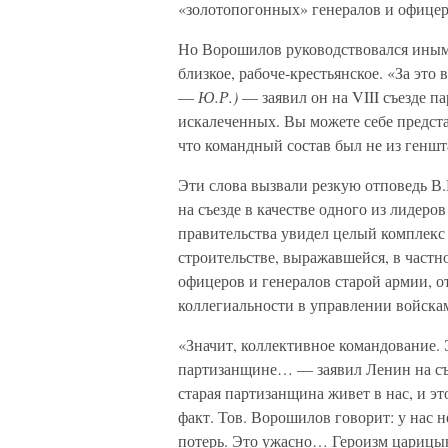
«золотопогонных» генералов и офицер
Но Ворошилов руководствовался иным 
близкое, рабоче-крестьянское. «За эт
—
Ю.Р.)
— заявил он на VIII съезде па
искалеченных. Вы можете себе предста
что командный состав был не из геншт
Эти слова вызвали резкую отповедь В
на съезде в качестве одного из лидеро
правительства увидел целый комплекс
строительстве, выражавшейся, в част
офицеров и генералов старой армии,
коллегиальности в управлении войска
«Значит, коллективное командование. 
партизанщине… — заявил Ленин на съе
старая партизанщина живет в нас, и э
факт. Тов. Ворошилов говорит: у нас 
потерь. Это ужасно… Героизм царицын