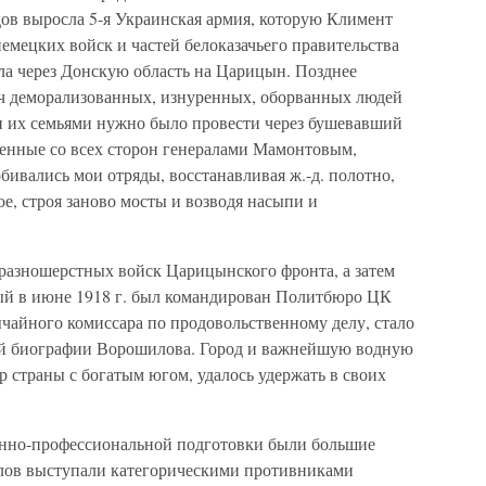
ядов выросла 5-я Украинская армия, которую Климент
емецких войск и частей белоказачьего правительства
ла через Донскую область на Царицын. Позднее
ч деморализованных, изнуренных, оборванных людей
 и их семьями нужно было провести через бушевавший
женные со всех сторон генералами Мамонтовым,
ивались мои отряды, восстанавливая ж.-д. полотно,
ое, строя заново мосты и возводя насыпи и
 разношерстных войск Царицынского фронта, а затем
ый в июне 1918 г. был командирован Политбюро ЦК
ычайного комиссара по продовольственному делу, стало
й биографии Ворошилова. Город и важнейшую водную
 страны с богатым югом, удалось удержать в своих
енно-профессиональной подготовки были большие
илов выступали категорическими противниками