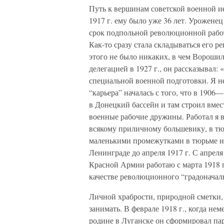
Путь к вершинам советской военной и
1917 г. ему было уже 36 лет. Урожене
срок подпольной революционной работ
Как-то сразу стала складываться его р
этого не было никаких, в чем Ворошил
делегацией в 1927 г., он рассказывал:
специальной военной подготовки. Я не
“карьера” началась с того, что в 1906
в Донецкий бассейн и там строил вмес
военные рабочие дружины. Работал я в т
всякому приличному большевику, в тюрь
маленькими промежутками в тюрьме и с
Ленинграде до апреля 1917 г. С апре
Красной Армии работаю с марта 1918 г.
качестве революционного “градоначал
Личной храбрости, природной сметки,
занимать. В феврале 1918 г., когда не
родине в Луганске он сформировал пар