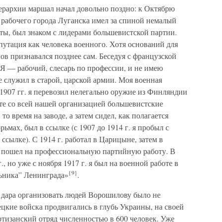
ерархии маршал начал довольно поздно: к Октябрю
ц рабочего города Луганска имел за спиной немалый
ы, был знаком с лидерами большевистской партии.
епутация как человека военного. Хотя оснований для
ов признавался позднее сам. Беседуя с французской
 «Я — рабочий, слесарь по профессии, и не имею
 служил в старой, царской армии. Моя военная
—1907 гг. я перевозил нелегально оружие из Финляндии
те со всей нашей организацией большевистские
о время на заводе, а затем сидел, как полагается
мах, был в ссылке (с 1907 до 1914 г. я пробыл с
сылке). С 1914 г. работал в Царицыне, затем в
ля пошел на профессиональную партийную работу. В
, но уже с ноября 1917 г. я был на военной работе в
{9}
ьника” Ленинграда»
.
 дара организовать людей Ворошилову было не
мецкие войска продвигались в глубь Украины, на своей
тизанский отряд численностью в 600 человек. Уже