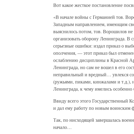
Вот какое жесткое постановление посв
«В начале войны с Германией тов. В
Западным направлением, имеющим сво
выяснилось потом, тов. Ворошилов не
организовать оборону Ленинграда. В с
серьезные ошибки: издал приказ о вы
ополчения, — этот приказ был отменен
ослаблению дисциплины в Красной Ар
Ленинграда, но сам не вошел в его сос
неправильный и вредный… увлекся со
(ружьями, пиками, кинжалами и т.д.),
Ленинграда, к чему имелись особенно 
Ввиду всего этого Государственный К
и дал ему работу по новым воинским
Так, по нисходящей завершалась воен
начало…