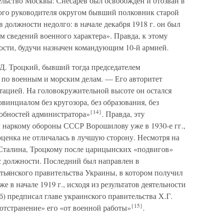
ельство Москвы: Снесарев был освобожден и отозван в
ого руководителя округом бывший полковник старой
 должности недолго: в начале декабря 1918 г. он был
ам сведений военного характера». Правда, к этому
сти, будучи назначен командующим 10-й армией.
Д. Троцкий, бывший тогда председателем
 по военным и морским делам. — Его авторитет
тацией. На головокружительной высоте он остался
винциалом без кругозора, без образования, без
{14}
собностей администратора»
. Правда, эту
 наркому обороны СССР Ворошилову уже в 1930-е гг.,
ценка не отличалась в лучшую сторону. Несмотря на
Сталина, Троцкому после царицынских «подвигов»
 с должности. Последний был направлен в
тьянского правительства Украины, в котором получил
е в начале 1919 г., исходя из результатов деятельности
) предписал главе украинского правительства Х.Г.
{15}
отстранение» его «от военной работы»
.