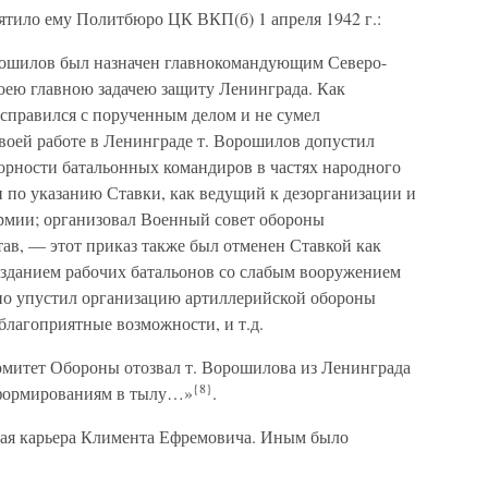
ятило ему Политбюро ЦК ВКП(б) 1 апреля 1942 г.:
орошилов был назначен главнокомандующим Северо-
ею главною задачею защиту Ленинграда. Как
 справился с порученным делом и не сумел
воей работе в Ленинграде т. Ворошилов допустил
борности батальонных командиров в частях народного
 по указанию Ставки, как ведущий к дезорганизации и
мии; организовал Военный совет обороны
тав, — этот приказ также был отменен Ставкой как
зданием рабочих батальонов со слабым вооружением
 но упустил организацию артиллерийской обороны
благоприятные возможности, и т.д.
омитет Обороны отозвал т. Ворошилова из Ленинграда
{8}
 формированиям в тылу…»
.
ная карьера Климента Ефремовича. Иным было