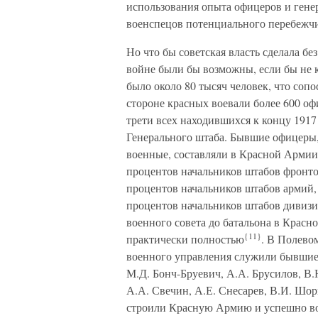
использования опыта офицеров и генер
военспецов потенциального перебежчи
Но что бы советская власть сделала бе
войне были бы возможны, если бы не
было около 80 тысяч человек, что соп
стороне красных воевали более 600 оф
трети всех находившихся к концу 1917
Генерального штаба. Бывшие офицеры,
военные, составляли в Красной Армии
процентов начальников штабов фронто
процентов начальников штабов армий,
процентов начальников штабов дивиз
военного совета до батальона в Кра
{11}
практически полностью
. В Полево
военного управления служили бывшие 
М.Д. Бонч-Бруевич, А.А. Брусилов, В.
А.А. Свечин, А.Е. Снесарев, В.И. Шори
строили Красную Армию и успешно в