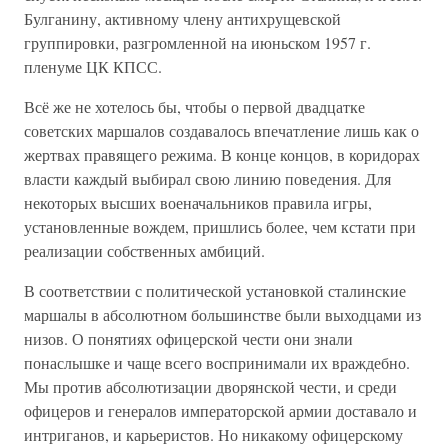
Булганину, активному члену антихрущевской
группировки, разгромленной на июньском 1957 г.
пленуме ЦК КПСС.
Всё же не хотелось бы, чтобы о первой двадцатке
советских маршалов создавалось впечатление лишь как о
жертвах правящего режима. В конце концов, в коридорах
власти каждый выбирал свою линию поведения. Для
некоторых высших военачальников правила игры,
установленные вождем, пришлись более, чем кстати при
реализации собственных амбиций.
В соответствии с политической установкой сталинские
маршалы в абсолютном большинстве были выходцами из
низов. О понятиях офицерской чести они знали
понаслышке и чаще всего воспринимали их враждебно.
Мы против абсолютизации дворянской чести, и среди
офицеров и генералов императорской армии доставало и
интриганов, и карьеристов. Но никакому офицерскому