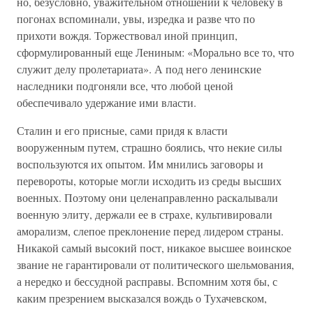
но, безусловно, уважительном отношении к человеку в
погонах вспоминали, увы, изредка и разве что по
прихоти вождя. Торжествовал иной принцип,
сформулированный еще Лениным: «Морально все то, что
служит делу пролетариата». А под него ленинские
наследники подгоняли все, что любой ценой
обеспечивало удержание ими власти.
Сталин и его присные, сами придя к власти
вооруженным путем, страшно боялись, что некие силы
воспользуются их опытом. Им мнились заговоры и
перевороты, которые могли исходить из среды высших
военных. Поэтому они целенаправленно раскалывали
военную элиту, держали ее в страхе, культивировали
аморализм, слепое преклонение перед лидером страны.
Никакой самый высокий пост, никакое высшее воинское
звание не гарантировали от политического шельмования,
а нередко и бессудной расправы. Вспомним хотя бы, с
каким презрением высказался вождь о Тухачевском,