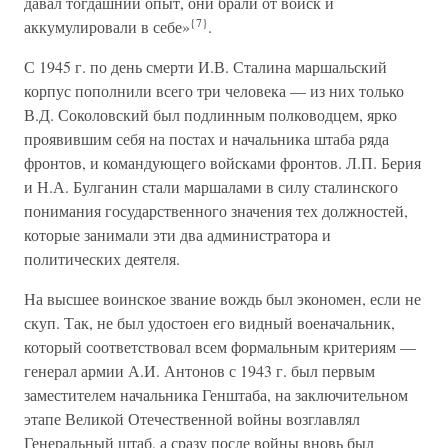
давал тогдашний опыт, они брали от войск и
{7}
аккумулировали в себе»
.
С 1945 г. по день смерти И.В. Сталина маршальский
корпус пополнили всего три человека — из них только
В.Д. Соколовский был подлинным полководцем, ярко
проявившим себя на постах и начальника штаба ряда
фронтов, и командующего войсками фронтов. Л.П. Берия
и Н.А. Булганин стали маршалами в силу сталинского
понимания государственного значения тех должностей,
которые занимали эти два администратора и
политических деятеля.
На высшее воинское звание вождь был экономен, если не
скуп. Так, не был удостоен его видный военачальник,
который соответствовал всем формальным критериям —
генерал армии А.И. Антонов с 1943 г. был первым
заместителем начальника Генштаба, на заключительном
этапе Великой Отечественной войны возглавлял
Генеральный штаб, а сразу после войны вновь был