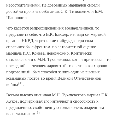
несостоятельными. Из довоенных маршалов смогли
достойно проявить себя лишь С.К. Тимошенко и Б.М.
Шапошников.
Что касается репрессированных военачальников, то
представить себе, что В.К. Блюхер, не пади он жертвой
органов НКВД, через какие-нибудь два-три года
справился бы с фронтом, по авторитетной оценке
маршала И.С. Конева, невозможно. Критически
отзывался он и о М.Н. Тухачевском, хотя и признавал, что
последний — человек даровитый, теоретически хорошо
подкованный, был способен занять один из высших
командных постов во время Великой Отечественной
{4}
войны
.
Весьма высоко оценивал М.Н. Тухачевского маршал Г.К.
Жуков, подчеркивая его интеллект и способность к
предвидению, свойственную только очень одаренным
{5}
военачальникам
.