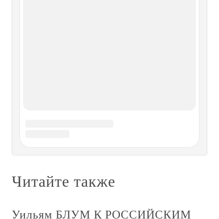
Обращение к читателям
Обращение к читателям Звание Героя Советского Союза
– высшая степень отличия в Советском Союзе, которая
присваивалась самым отважным, смелым, честным и
беспредельно преданным правому делу. Оно
присваивалось исключительно тем, кому доверял
советский народ свою судьбу
К читателям
К читателям Чем дальше в прошлое уходит Великая
Отечественная война, тем более зрим и ярок становится
подвиг советского народа, который, отстояв свободу и
независимость своей социалистической Родины,
наголову разгромив сильного и коварного врага, внес
решающий вклад в