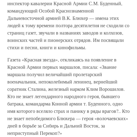
инспектор кавалерии Красной Армии С.М. Буденный,
командующий Особой Краснознаменной
Дальневосточной армией В.К. Блюхер — имена этих
людей к тому времени полтора десятилетия не сходили со
страниц газет, звучали в названиях заводов и колхозов,
воинских частей и пионерских отрядов. Им посвящали
стихи и песни, книги и кинофильмы.
Газета «Красная звезда», откликаясь на появление в
Красной Армии первых маршалов, писала: «Звание
маршала получил величайший пролетарский
военачальник, непоколебимый ленинец, вернейший
соратник Сталина, железный нарком Клим Ворошилов.
Кто не знает легендарного народного героя, бывшего
батрака, командарма Конной армии т. Буденного, одно
имя которого вселяло страх и панику в ряды врагов?.. Кто
не знает непобедимого Блюхера — героя «волочаевских»
дней в борьбе за Сибирь и Дальний Восток, за
неприступный Перекоп?»