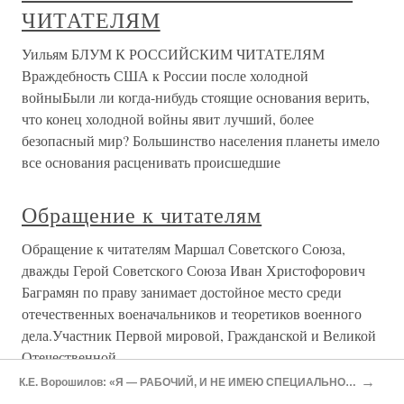
К ЧИТАТЕЛЯМ
К ЧИТАТЕЛЯМ Впервые мне довелось столкнуться с
буржуазным национализмом в годы моего детства на
Украине. Шла гражданская война. Простой люд в
жестоких схватках с внутренней и внешней
контрреволюцией отстаивал с таким трудом добытую в
дни Великого Октября свободу. А в то
К читателям
К читателям Новый выпуск серии «История
авиационной техники», подготовленный по материалам
зарубежной печати, продолжает знакомить читателей с
боевыми самолетами периода второй мировой войны и
является как-бы приложением ко второй части
монографии «Самолетостроение
→
К.Е. Ворошилов: «Я — РАБОЧИЙ, И НЕ ИМЕЮ СПЕЦИАЛЬНОЙ ВОЕННОЙ ПОДГОТОВКИ…»