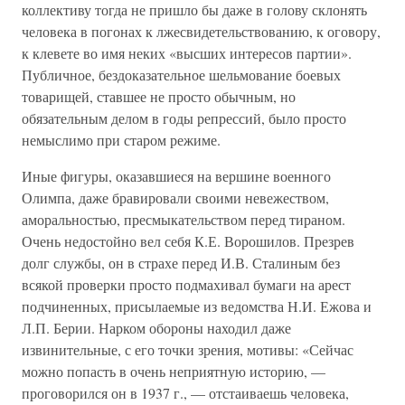
коллективу тогда не пришло бы даже в голову склонять
человека в погонах к лжесвидетельствованию, к оговору,
к клевете во имя неких «высших интересов партии».
Публичное, бездоказательное шельмование боевых
товарищей, ставшее не просто обычным, но
обязательным делом в годы репрессий, было просто
немыслимо при старом режиме.
Иные фигуры, оказавшиеся на вершине военного
Олимпа, даже бравировали своими невежеством,
аморальностью, пресмыкательством перед тираном.
Очень недостойно вел себя К.Е. Ворошилов. Презрев
долг службы, он в страхе перед И.В. Сталиным без
всякой проверки просто подмахивал бумаги на арест
подчиненных, присылаемые из ведомства Н.И. Ежова и
Л.П. Берии. Нарком обороны находил даже
извинительные, с его точки зрения, мотивы: «Сейчас
можно попасть в очень неприятную историю, —
проговорился он в 1937 г., — отстаиваешь человека,