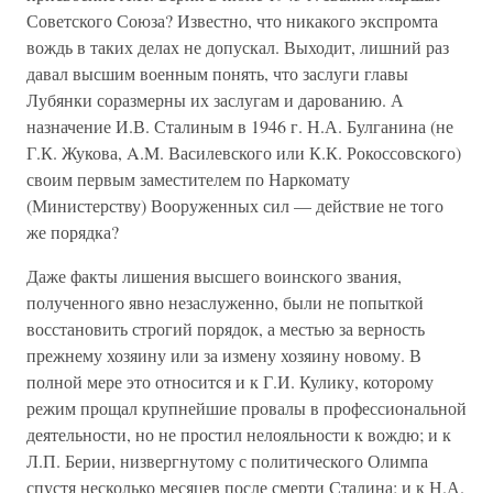
Советского Союза? Известно, что никакого экспромта
вождь в таких делах не допускал. Выходит, лишний раз
давал высшим военным понять, что заслуги главы
Лубянки соразмерны их заслугам и дарованию. А
назначение И.В. Сталиным в 1946 г. Н.А. Булганина (не
Г.К. Жукова, A.M. Василевского или К.К. Рокоссовского)
своим первым заместителем по Наркомату
(Министерству) Вооруженных сил — действие не того
же порядка?
Даже факты лишения высшего воинского звания,
полученного явно незаслуженно, были не попыткой
восстановить строгий порядок, а местью за верность
прежнему хозяину или за измену хозяину новому. В
полной мере это относится и к Г.И. Кулику, которому
режим прощал крупнейшие провалы в профессиональной
деятельности, но не простил нелояльности к вождю; и к
Л.П. Берии, низвергнутому с политического Олимпа
спустя несколько месяцев после смерти Сталина; и к Н.А.