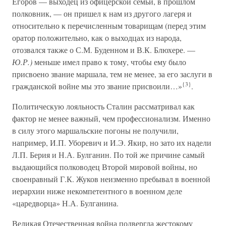
Егоров — выходец из офицерской семьи, в прошлом
полковник, — он пришел к нам из другого лагеря и
относительно к перечисленным товарищам (перед этим
оратор положительно, как о выходцах из народа,
отозвался также о С.М. Буденном и В.К. Блюхере. —
Ю.Р.)
меньше имел право к тому, чтобы ему было
присвоено звание маршала, тем не менее, за его заслуги в
{3}
гражданской войне мы это звание присвоили…»
.
Политическую лояльность Сталин рассматривал как
фактор не менее важный, чем профессионализм. Именно
в силу этого маршальские погоны не получили,
например, И.П. Уборевич и И.Э. Якир, но зато их надели
Л.П. Берия и Н.А. Булганин. По той же причине самый
выдающийся полководец Второй мировой войны, но
своенравный Г.К. Жуков неизменно пребывал в военной
иерархии ниже некомпетентного в военном деле
«царедворца» Н.А. Булганина.
Великая Отечественная война подвергла жестокому