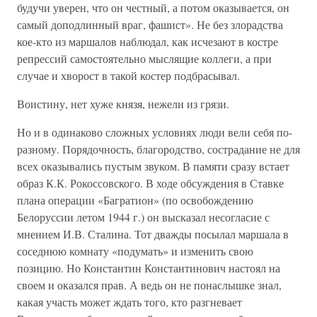
будучи уверен, что он честный, а потом оказывается, он
самый доподлинный враг, фашист». Не без злорадства
кое-кто из маршалов наблюдал, как исчезают в костре
репрессий самостоятельно мыслящие коллеги, а при
случае и хворост в такой костер подбрасывал.
Воистину, нет хуже князя, нежели из грязи.
Но и в одинаково сложных условиях люди вели себя по-
разному. Порядочность, благородство, сострадание не для
всех оказывались пустым звуком. В памяти сразу встает
образ К.К. Рокоссовского. В ходе обсуждения в Ставке
плана операции «Багратион» (по освобождению
Белоруссии летом 1944 г.) он высказал несогласие с
мнением И.В. Сталина. Тот дважды посылал маршала в
соседнюю комнату «подумать» и изменить свою
позицию. Но Константин Константинович настоял на
своем и оказался прав. А ведь он не понаслышке знал,
какая участь может ждать того, кто разгневает