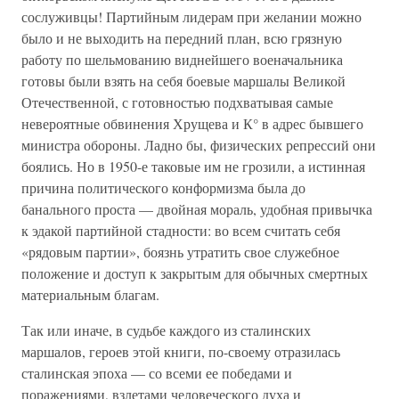
сослуживцы! Партийным лидерам при желании можно
было и не выходить на передний план, всю грязную
работу по шельмованию виднейшего военачальника
готовы были взять на себя боевые маршалы Великой
Отечественной, с готовностью подхватывая самые
невероятные обвинения Хрущева и К° в адрес бывшего
министра обороны. Ладно бы, физических репрессий они
боялись. Но в 1950-е таковые им не грозили, а истинная
причина политического конформизма была до
банального проста — двойная мораль, удобная привычка
к эдакой партийной стадности: во всем считать себя
«рядовым партии», боязнь утратить свое служебное
положение и доступ к закрытым для обычных смертных
материальным благам.
Так или иначе, в судьбе каждого из сталинских
маршалов, героев этой книги, по-своему отразилась
сталинская эпоха — со всеми ее победами и
поражениями, взлетами человеческого духа и