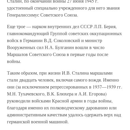
Сталин, по окончании войны 27 июня 1945 г.
удостоенный специально учрежденного для него звания
Генералиссимус Советского Союза.
Еще трое — нарком внутренних дел СССР Л.П. Берия,
главнокомандующий Группой советских оккупационных
войск в Германии В.Д. Соколовский и министр
Вооруженных сил Н.А. Булганин вошли в число
Маршалов Советского Союза в первые годы после
войны.
Таким образом, при жизни И.В. Сталина маршалами
стали двадцать человек, включая самого вождя. Именно
они (за исключением репрессированных в 1937—1939 гг.
М.Н. Тухачевского, В.К. Блюхера и А.И. Егорова)
руководили войсками Красной армии в годы войны,
благодаря именно их полководческому дарованию или
административным качествам удалось одержать верх над
германской военной машиной.