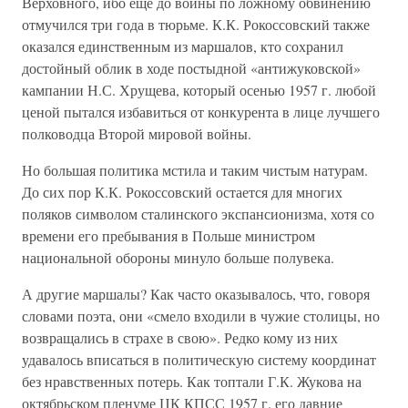
Верховного, ибо еще до войны по ложному обвинению
отмучился три года в тюрьме. К.К. Рокоссовский также
оказался единственным из маршалов, кто сохранил
достойный облик в ходе постыдной «антижуковской»
кампании Н.С. Хрущева, который осенью 1957 г. любой
ценой пытался избавиться от конкурента в лице лучшего
полководца Второй мировой войны.
Но большая политика мстила и таким чистым натурам.
До сих пор К.К. Рокоссовский остается для многих
поляков символом сталинского экспансионизма, хотя со
времени его пребывания в Польше министром
национальной обороны минуло больше полувека.
А другие маршалы? Как часто оказывалось, что, говоря
словами поэта, они «смело входили в чужие столицы, но
возвращались в страхе в свою». Редко кому из них
удавалось вписаться в политическую систему координат
без нравственных потерь. Как топтали Г.К. Жукова на
октябрьском пленуме ЦК КПСС 1957 г. его давние