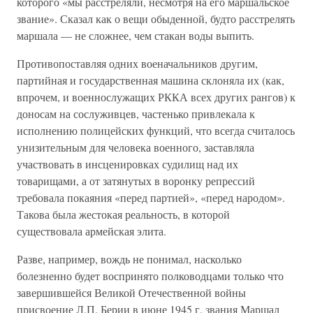
которого «мы расстреляли, несмотря на его маршальское
звание». Сказал как о вещи обыденной, будто расстрелять
маршала — не сложнее, чем стакан воды выпить.
Противопоставляя одних военачальников другим,
партийная и государственная машина склоняла их (как,
впрочем, и военнослужащих РККА всех других рангов) к
доносам на сослуживцев, частенько привлекала к
исполнению полицейских функций, что всегда считалось
унизительным для человека военного, заставляла
участвовать в инсценировках судилищ над их
товарищами, а от затянутых в воронку репрессий
требовала покаяния «перед партией», «перед народом».
Такова была жестокая реальность, в которой
существовала армейская элита.
Разве, например, вождь не понимал, насколько
болезненно будет воспринято полководцами только что
завершившейся Великой Отечественной войны
присвоение Л.П. Берии в июне 1945 г. звания Маршал