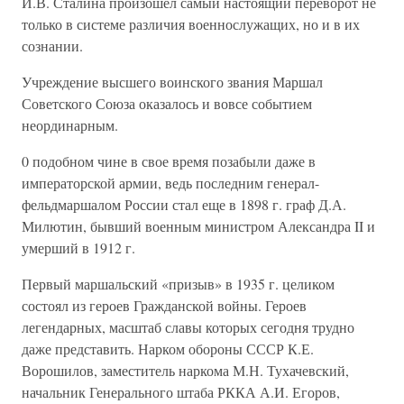
И.В. Сталина произошел самый настоящий переворот не
только в системе различия военнослужащих, но и в их
сознании.
Учреждение высшего воинского звания Маршал
Советского Союза оказалось и вовсе событием
неординарным.
0 подобном чине в свое время позабыли даже в
императорской армии, ведь последним генерал-
фельдмаршалом России стал еще в 1898 г. граф Д.А.
Милютин, бывший военным министром Александра II и
умерший в 1912 г.
Первый маршальский «призыв» в 1935 г. целиком
состоял из героев Гражданской войны. Героев
легендарных, масштаб славы которых сегодня трудно
даже представить. Нарком обороны СССР К.Е.
Ворошилов, заместитель наркома М.Н. Тухачевский,
начальник Генерального штаба РККА А.И. Егоров,