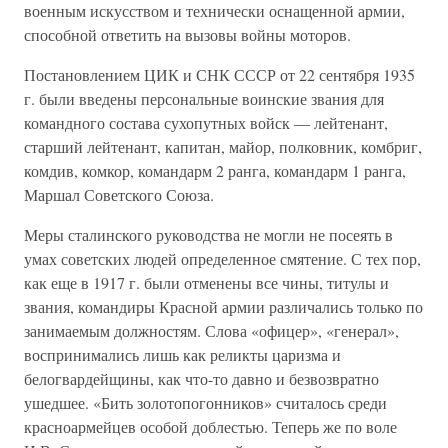
военным искусством и технически оснащенной армии,
способной ответить на вызовы войны моторов.
Постановлением ЦИК и СНК СССР от 22 сентября 1935
г. были введены персональные воинские звания для
командного состава сухопутных войск — лейтенант,
старший лейтенант, капитан, майор, полковник, комбриг,
комдив, комкор, командарм 2 ранга, командарм 1 ранга,
Маршал Советского Союза.
Меры сталинского руководства не могли не посеять в
умах советских людей определенное смятение. С тех пор,
как еще в 1917 г. были отменены все чины, титулы и
звания, командиры Красной армии различались только по
занимаемым должностям. Слова «офицер», «генерал»,
воспринимались лишь как реликты царизма и
белогвардейщины, как что-то давно и безвозвратно
ушедшее. «Бить золотопогонников» считалось среди
красноармейцев особой доблестью. Теперь же по воле