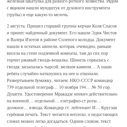
железная шкатулка для разного ротного хозяйства. Рядом
с ящиком нашли мундштук от духового инструмента
(трубы) и еще какую-то мелочь.
2 августа. Пришел старший группы керчан Коля Спасов
и принес найденный документ. Его нашли Эдик Чистов
и Валера Изотов в районе Соленого колодца. Документ
нашли в остатках шинели, которая, очевидно, раньше
висела на стене подземной комнаты, там до сих пор
торчит ржавый гвоздь-вешалка. Шинель сорвалась с
гвоздя, засыпалась тырсой, мелким камнем… А наши
ребята случайно наткнулись на нее и откопали.
Развертываем бумажку, читаем: НКО-СССР командир
739 отдельной телеграф… 10 ноября 194… № 50 гор.
Душети. Удостоверение Мракадзе неевич действительно
на военной… отдельной… елеграфно-ст роты…
должное… взвода. Командир ст. лейтенант И… Круглая
гербовая печать. Текст читается неплохо, о недостающих
словах можно легко догадаться. Одним словом, текст