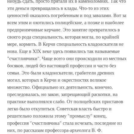
нибудь сдать, просто прятали их в каменоломнях. Так что
эти деньги превращались в клады. Что-то из этих
ценностей оказалось погребенным и под завалами. Вот за
всем этим и охотились полицейские, а позже и наиболее
предприимчивые керчане. Это занятие превратилось в
своего рода специальность, которая могла, по крайней
мере, кормить. В Керчи специальность кладоискателя не
нова. Еще в XIX веке здесь появились так называемые
"счастливчики". Чаще всего они происходили из местных
босяков, людей без настоящей профессии и часто без
семьи. Это были кладоискатели, грабители древних
могил, которых в Керчи и окрестностях великое
множество. Официально их деятельность, конечно,
преследовалась, но закон, запрещающий раскопки, на
практике выполнялся слабо. От полицейских приставов
легко было откупиться. Советская власть быстро и
решительно положила этому "промыслу" конец,
профессия "счастливчика" стала исчезать, последние из
них, по рассказам профессора-археолога В. Ф.