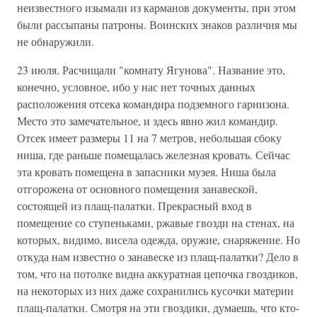
неизвестного изымали из карманов документы, при этом
были рассыпаны патроны. Воинских знаков различия мы
не обнаружили.
23 июля. Расчищали "комнату Ягунова". Название это,
конечно, условное, ибо у нас нет точных данных
расположения отсека командира подземного гарнизона.
Место это замечательное, и здесь явно жил командир.
Отсек имеет размеры 11 на 7 метров, небольшая сбоку
ниша, где раньше помещалась железная кровать. Сейчас
эта кровать помещена в запасники музея. Ниша была
отгорожена от основного помещения занавеской,
состоящей из плащ-палатки. Прекрасный вход в
помещение со ступеньками, ржавые гвозди на стенах, на
которых, видимо, висела одежда, оружие, снаряжение. Но
откуда нам известно о занавеске из плащ-палатки? Дело в
том, что на потолке видна аккуратная цепочка гвоздиков,
на некоторых из них даже сохранились кусочки материи
плащ-палатки. Смотря на эти гвоздики, думаешь, что кто-