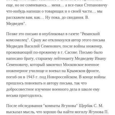
еще, но не сомневаюсь… меня… а все-таки Степановичу
что-нибудь напиши о товарищах и о своей части… мы
расскажем вам, как… Ну пока, до свидания. В.
Медведев".
Позже это письмо я опубликовал в газете "Рязанский
комсомолец". Сразу же откликнулся автор этого письма
Медведев Василий Семенович, после войны инженер,
проживающий по-прежнему в г. Сасове. Письмо было
написано брату, старшему лейтенанту Медведеву Ивану
Семеновичу, который закончил Московское военное
инженерное училище и воевал на Крымском фронте,
погиб он в 1943 г. под Новороссийском. В конце войны
пришлось повоевать и автору письма, так что
добросовестное изучение военного дела в школе ему
весьма пригодилось.
После обследования "комнаты Ягунова" Щербак С. М.
высказал мысль, что хорошо бы найти могилу Ягунова П.