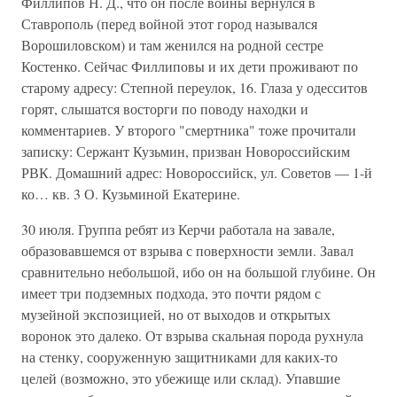
Филлипов Н. Д., что он после войны вернулся в
Ставрополь (перед войной этот город назывался
Ворошиловском) и там женился на родной сестре
Костенко. Сейчас Филлиповы и их дети проживают по
старому адресу: Степной переулок, 16. Глаза у одесситов
горят, слышатся восторги по поводу находки и
комментариев. У второго "смертника" тоже прочитали
записку: Сержант Кузьмин, призван Новороссийским
РВК. Домашний адрес: Новороссийск, ул. Советов — 1-й
ко… кв. 3 О. Кузьминой Екатерине.
30 июля. Группа ребят из Керчи работала на завале,
образовавшемся от взрыва с поверхности земли. Завал
сравнительно небольшой, ибо он на большой глубине. Он
имеет три подземных подхода, это почти рядом с
музейной экспозицией, но от выходов и открытых
воронок это далеко. От взрыва скальная порода рухнула
на стенку, сооруженную защитниками для каких-то
целей (возможно, это убежище или склад). Упавшие