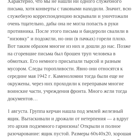
Характерно, что мы не нашли ни одного служебного
письма, хотя конверты с таковыми находили. Значит, всю
служебную корреспонденцию вскрывали и уничтожали
очень тщательно, дабы она не могла попасть в руки
противника. После этого письма и бандероли свалили в
"низовку" и подожгли, но они (в пачках) горели плохо.
Вот таким образом многие из них и дошли до нас. Позже
на сгоревшие письма был брошен труп человека в
обмотках. Его немного присыпали тырсой и разным
мусором. Следы торопливости. Явно они относятся к
середине мая 1942 г. Каменоломни тогда были еще не
окружены, через них проходили к переправам многие
воинские части, учреждения фронта. Много жгли тогда
документов…
1 августа. Группа керчан нашла под землей железный
ящик. Вытаскивали и дрожали от нетерпения — а вдруг
это архив подземного гарнизона! Открыли и полное
разочарование: ящик пустой. Размеры 60x40x20, хорошая