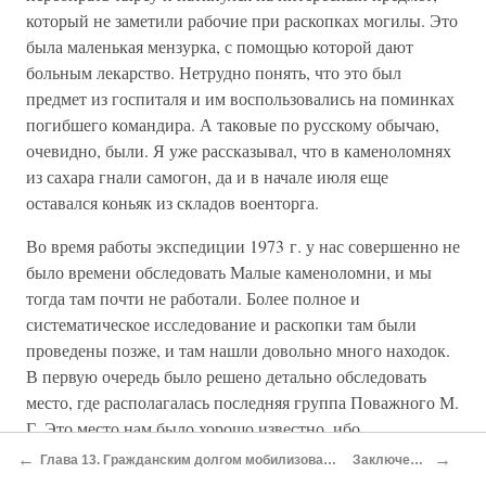
который не заметили рабочие при раскопках могилы. Это
была маленькая мензурка, с помощью которой дают
больным лекарство. Нетрудно понять, что это был
предмет из госпиталя и им воспользовались на поминках
погибшего командира. А таковые по русскому обычаю,
очевидно, были. Я уже рассказывал, что в каменоломнях
из сахара гнали самогон, да и в начале июля еще
оставался коньяк из складов военторга.
Во время работы экспедиции 1973 г. у нас совершенно не
было времени обследовать Малые каменоломни, и мы
тогда там почти не работали. Более полное и
систематическое исследование и раскопки там были
проведены позже, и там нашли довольно много находок.
В первую очередь было решено детально обследовать
место, где располагалась последняя группа Поважного М.
Г. Это место нам было хорошо известно, ибо
показывалось Поважным М. Г. и Ильясовым С. Ф. В
←
→
Глава 13. Гражданским долгом мобилизованные
Заключение
один из приездов в Керчь мы договорились с Ильясовым,