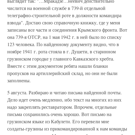
выглядит так: "…Мракадзе…неевич действительно
числится на военной службе в 739-й отдельной
телеграфно-строительной роте в должности командира
взвода". Достаю свою справочную книжку, где у меня
записаны все части и соединения Крымского фронта. Вот
она 739-я ОТСР, на 1 мая 1942 г. в ней было по списку
123 человека. По найденному документу видно, что в
ноябре 1941 г. рота стояла в г. Душети, в старинном
грузинском городке у главного Кавказского хребта.
Вместе с этим документом ребята нашли бланки
пропусков на артиллерийский склад, но они не были
заполнены.
5 августа. Разбираю и читаю письма найденной почты.
Дело идет очень медленно, ибо текст на многих из них
надо закреплять реставратором. Впрочем, отдельные
письма сохранились очень хорошо. Вот письмо на
грузинском языке из Кабулети. Его перевели мне
солдаты-грузины из прикомандированной к нам команды