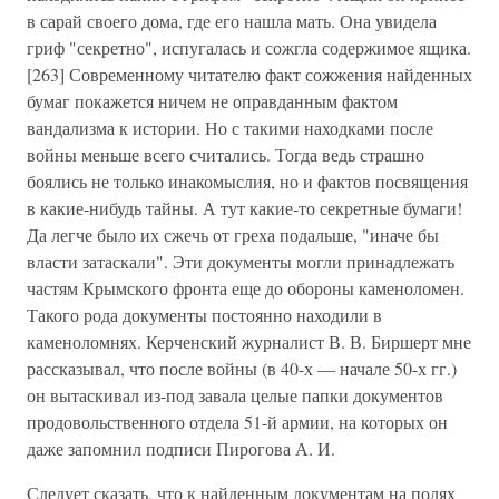
в сарай своего дома, где его нашла мать. Она увидела
гриф "секретно", испугалась и сожгла содержимое ящика.
[263] Современному читателю факт сожжения найденных
бумаг покажется ничем не оправданным фактом
вандализма к истории. Но с такими находками после
войны меньше всего считались. Тогда ведь страшно
боялись не только инакомыслия, но и фактов посвящения
в какие-нибудь тайны. А тут какие-то секретные бумаги!
Да легче было их сжечь от греха подальше, "иначе бы
власти затаскали". Эти документы могли принадлежать
частям Крымского фронта еще до обороны каменоломен.
Такого рода документы постоянно находили в
каменоломнях. Керченский журналист В. В. Биршерт мне
рассказывал, что после войны (в 40-х — начале 50-х гг.)
он вытаскивал из-под завала целые папки документов
продовольственного отдела 51-й армии, на которых он
даже запомнил подписи Пирогова А. И.
Следует сказать, что к найденным документам на полях