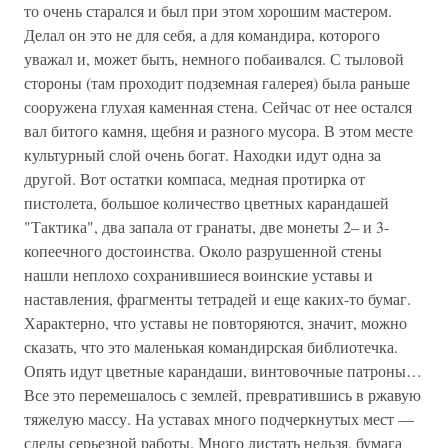
то очень старался и был при этом хорошим мастером.
Делал он это не для себя, а для командира, которого
уважал и, может быть, немного побаивался. С тыловой
стороны (там проходит подземная галерея) была раньше
сооружена глухая каменная стена. Сейчас от нее остался
вал битого камня, щебня и разного мусора. В этом месте
культурный слой очень богат. Находки идут одна за
другой. Вот остатки компаса, медная протирка от
пистолета, большое количество цветных карандашей
"Тактика", два запала от гранаты, две монеты 2– и 3-
копеечного достоинства. Около разрушенной стены
нашли неплохо сохранившиеся воинские уставы и
наставления, фрагменты тетрадей и еще каких-то бумаг.
Характерно, что уставы не повторяются, значит, можно
сказать, что это маленькая командирская библиотечка.
Опять идут цветные карандаши, винтовочные патроны…
Все это перемешалось с землей, превратившись в ржавую
тяжелую массу. На уставах много подчеркнутых мест —
следы серьезной работы. Много листать нельзя, бумага