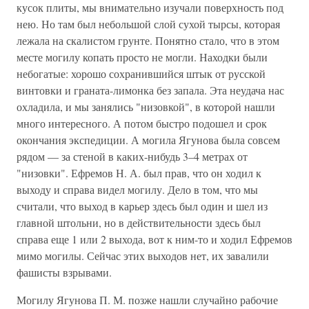
кусок плиты, мы внимательно изучали поверхность под
нею. Но там был небольшой слой сухой тырсы, которая
лежала на скалистом грунте. Понятно стало, что в этом
месте могилу копать просто не могли. Находки были
небогатые: хорошо сохранившийся штык от русской
винтовки и граната-лимонка без запала. Эта неудача нас
охладила, и мы занялись "низовкой", в которой нашли
много интересного. А потом быстро подошел и срок
окончания экспедиции. А могила Ягунова была совсем
рядом — за стеной в каких-нибудь 3–4 метрах от
"низовки". Ефремов Н. А. был прав, что он ходил к
выходу и справа видел могилу. Дело в том, что мы
считали, что выход в карьер здесь был один и шел из
главной штольни, но в действительности здесь был
справа еще 1 или 2 выхода, вот к ним-то и ходил Ефремов
мимо могилы. Сейчас этих выходов нет, их завалили
фашисты взрывами.
Могилу Ягунова П. М. позже нашли случайно рабочие