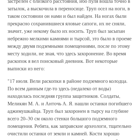
застрелен с близкого расстояния, ибо пуля вошла точно в
затылок, а выскочила в переносице. Труп осел на ноги, в
таком состоянии он нами и был найден. На ногах были
прекрасно сохранившиеся яловые сапоги, их не сняли,
значит, уже некому было их носить. Труп был засыпан
небрежно мелкими камнями и тырсой, это было в проеме
между двумя подземными помещениями, после по этому
месту ходили, не зная, что здесь захоронение. Во время
раскопок я вел поисковый дневник. Вот некоторые
выписки из него:
"17 июля. Вели раскопки в районе подземного колодца.
По всем данным где-то здесь (недалеко от воды)
находилась последняя группа защитников. Солдаты,
Меликян М. А. и Анточь А. Я. нашли останки погибшего
аджимушкайца. Труп был захоронен в тырсу на глубине
всего 20–30 см около стенки большого подземного
помещения. Ребята, как заправские археологи, тщательно
очистили останки от земли и камней. Кости хорошо