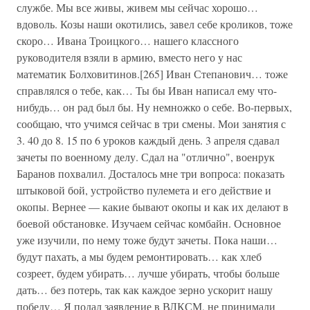
службе. Мы все живы, живем мы сейчас хорошо…
вдоволь. Козы наши окотились, завел себе кроликов, тоже
скоро… Ивана Троицкого… нашего классного
руководителя взяли в армию, вместо него у нас
математик Болховитинов.[265] Иван Степанович… тоже
справлялся о тебе, как… Ты бы Иван написал ему что-
нибудь… он рад был бы. Ну немножко о себе. Во-первых,
сообщаю, что учимся сейчас в три смены. Мои занятия с
3. 40 до 8. 15 по 6 уроков каждый день. 3 апреля сдавал
зачеты по военному делу. Сдал на "отлично", военрук
Баранов похвалил. Досталось мне три вопроса: показать
штыковой бой, устройство пулемета и его действие и
окопы. Вернее — какие бывают окопы и как их делают в
боевой обстановке. Изучаем сейчас комбайн. Основное
уже изучили, по нему тоже будут зачеты. Пока наши…
будут пахать, а мы будем ремонтировать… как хлеб
созреет, будем убирать… лучше убирать, чтобы больше
дать… без потерь, так как каждое зерно ускорит нашу
победу… Я подал заявление в ВЛКСМ, не принимали