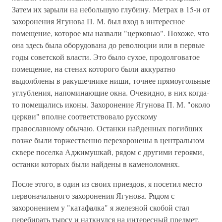
Затем их зарыли на небольшую глубину. Метрах в 15-и от
захоронения Ягунова П. М. был вход в интересное
помещение, которое мы назвали "церковью". Похоже, что
она здесь была оборудована до революции или в первые
годы советской власти. Это было сухое, продолговатое
помещение, на стенах которого были аккуратно
выдолблены в ракушечнике ниши, точнее прямоугольные
углубления, напоминающие окна. Очевидно, в них когда-
то помещались иконы. Захоронение Ягунова П. М. "около
церкви" вполне соответствовало русскому
православному обычаю. Останки найденных погибших
позже были торжественно перехоронены в центральном
сквере поселка Аджимушкай, рядом с другими героями,
останки которых были найдены в каменоломнях.
После этого, в один из своих приездов, я посетил место
первоначального захоронения Ягунова. Рядом с
захоронением у "катафалка" я железной скобой стал
перебирать тырсу и наткнулся на интересный предмет,