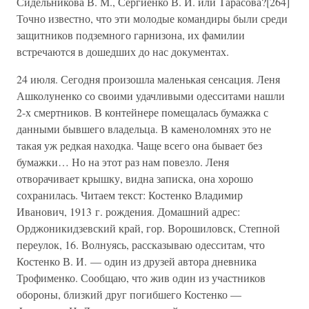
Сидельникова В. М., Сергиенко В. И. или Тарасова?[264]
Точно известно, что эти молодые командиры были среди
защитников подземного гарнизона, их фамилии
встречаются в дошедших до нас документах.
24 июля. Сегодня произошла маленькая сенсация. Леня
Ашколуненко со своими удачливыми одесситами нашли
2-х смертников. В контейнере помещалась бумажка с
данными бывшего владельца. В каменоломнях это не
такая уж редкая находка. Чаще всего она бывает без
бумажки… Но на этот раз нам повезло. Леня
отворачивает крышку, видна записка, она хорошо
сохранилась. Читаем текст: Костенко Владимир
Иванович, 1913 г. рождения. Домашний адрес:
Орджоникидзевский край, гор. Ворошиловск, Степной
переулок, 16. Волнуясь, рассказываю одесситам, что
Костенко В. И. — один из друзей автора дневника
Трофименко. Сообщаю, что жив один из участников
обороны, близкий друг погибшего Костенко —