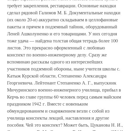
требует закрепления, реставрации. Основные находки
сделал рядовой Галимов М. Б. Документальные находки
(их около 20-и) аккуратно складываем в целлофановые
пакеты и прячем в подземный тайник, оборудованный
Леней Ашколуненко и его товарищами. У них сегодня
тоже удача — найдена толстая общая тетрадь более 100
листов. Это прекрасно оформленный с любовью
конспект по военно-инженерному делу. Сразу же
вспоминаю рассказы одного из интереснейших
участников подземной обороны, ныне учителя школы с.
Катыж Курской области, Степаненко Александра
Георгиевича. Лейтенант Степаненко А. Г., выпускник
Мичуринского военно-инженерного училища, прибыл в
Керчь во главе группы 60 человек перед самым майским
праздником 1942 г. Вместе с новеньким
обмундированием и снаряжением везли с собой из
училища конспекты лекций, наставления и другие
пособия. Чей это конспект? Может быть, Цуканова Н. И.,