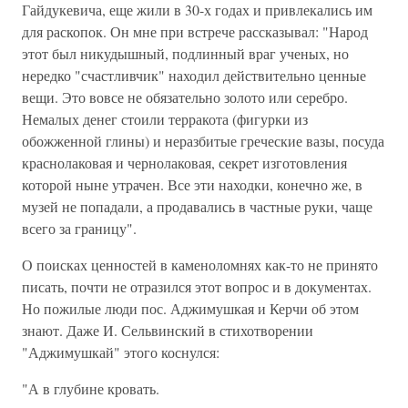
Гайдукевича, еще жили в 30-х годах и привлекались им
для раскопок. Он мне при встрече рассказывал: "Народ
этот был никудышный, подлинный враг ученых, но
нередко "счастливчик" находил действительно ценные
вещи. Это вовсе не обязательно золото или серебро.
Немалых денег стоили терракота (фигурки из
обожженной глины) и неразбитые греческие вазы, посуда
краснолаковая и чернолаковая, секрет изготовления
которой ныне утрачен. Все эти находки, конечно же, в
музей не попадали, а продавались в частные руки, чаще
всего за границу".
О поисках ценностей в каменоломнях как-то не принято
писать, почти не отразился этот вопрос и в документах.
Но пожилые люди пос. Аджимушкая и Керчи об этом
знают. Даже И. Сельвинский в стихотворении
"Аджимушкай" этого коснулся:
"А в глубине кровать.