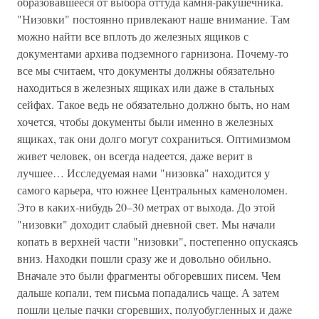
образовавшееся от выбора оттуда камня-ракушечника.
"Низовки" постоянно привлекают наше внимание. Там
можно найти все вплоть до железных ящиков с
документами архива подземного гарнизона. Почему-то
все мы считаем, что документы должны обязательно
находиться в железных ящиках или даже в стальных
сейфах. Такое ведь не обязательно должно быть, но нам
хочется, чтобы документы были именно в железных
ящиках, так они долго могут сохраниться. Оптимизмом
живет человек, он всегда надеется, даже верит в
лучшее… Исследуемая нами "низовка" находится у
самого карьера, что южнее Центральных каменоломен.
Это в каких-нибудь 20–30 метрах от выхода. До этой
"низовки" доходит слабый дневной свет. Мы начали
копать в верхней части "низовки", постепенно опускаясь
вниз. Находки пошли сразу же и довольно обильно.
Вначале это были фрагменты обгоревших писем. Чем
дальше копали, тем письма попадались чаще. А затем
пошли целые пачки сгоревших, полуобугленных и даже