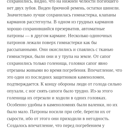
сохранились, видно, что на нижней челюсти погибшего
нет двух зубов. Виден брючной ремень, остатки шинели.
Значительно лучше сохранилась гимнастерка, клапаны
карманов расстегнуты. В одном из грудных карманов
хорошо сохранившийся презерватив, автоматные
патроны — в другом кармане. Несколько одиночных
патронов лежали поверх гимнастерки как бы
рассыпанными. Они окислились и спаялись с тканью
гимнастерки, были они и у трупа на земле. От сапог
сохранились только голенища, головки сапог явно
отрезаны живыми во время погребения. Впечатление, что
это один из последних защитников каменоломен,
подтверждается. К концу обороны люди от голода сильно
опухали, с ног снять сапоги было трудно. Из-за этого
голенища их отрезали и ходили в одних головках.
Особенно удобны в каменоломнях были валенки, но их
было мало. Патроны носили при себе, берегли их от
сырости, ибо от этого они приходили в негодность.
Создалось впечатление, что перед погребением у