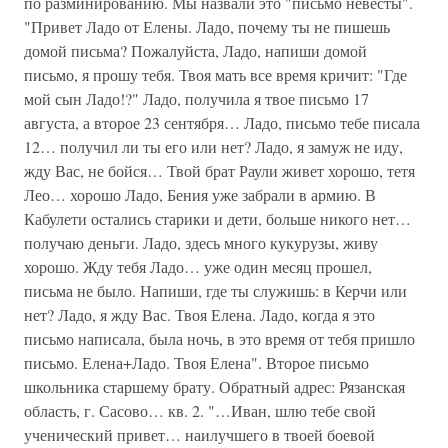
по разминированию. Мы назвали это "письмо невесты".
"Привет Ладо от Елены. Ладо, почему ты не пишешь
домой письма? Пожалуйста, Ладо, напиши домой
письмо, я прошу тебя. Твоя мать все время кричит: "Где
мой сын Ладо!?" Ладо, получила я твое письмо 17
августа, а второе 23 сентября… Ладо, письмо тебе писала
12… получил ли ты его или нет? Ладо, я замуж не иду,
жду Вас, не бойся… Твой брат Раули живет хорошо, тетя
Лео… хорошо Ладо, Бения уже забрали в армию. В
Кабулети остались старики и дети, больше никого нет…
получаю деньги. Ладо, здесь много кукурузы, живу
хорошо. Жду тебя Ладо… уже один месяц прошел,
письма не было. Напиши, где ты служишь: в Керчи или
нет? Ладо, я жду Вас. Твоя Елена. Ладо, когда я это
письмо написала, была ночь, в это время от тебя пришло
письмо. Елена+Ладо. Твоя Елена". Второе письмо
школьника старшему брату. Обратный адрес: Рязанская
область, г. Сасово… кв. 2. "…Иван, шлю тебе свой
ученический привет… наилучшего в твоей боевой