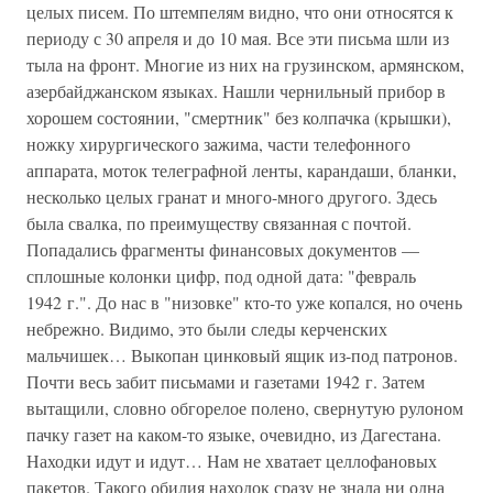
целых писем. По штемпелям видно, что они относятся к
периоду с 30 апреля и до 10 мая. Все эти письма шли из
тыла на фронт. Многие из них на грузинском, армянском,
азербайджанском языках. Нашли чернильный прибор в
хорошем состоянии, "смертник" без колпачка (крышки),
ножку хирургического зажима, части телефонного
аппарата, моток телеграфной ленты, карандаши, бланки,
несколько целых гранат и много-много другого. Здесь
была свалка, по преимуществу связанная с почтой.
Попадались фрагменты финансовых документов —
сплошные колонки цифр, под одной дата: "февраль
1942 г.". До нас в "низовке" кто-то уже копался, но очень
небрежно. Видимо, это были следы керченских
мальчишек… Выкопан цинковый ящик из-под патронов.
Почти весь забит письмами и газетами 1942 г. Затем
вытащили, словно обгорелое полено, свернутую рулоном
пачку газет на каком-то языке, очевидно, из Дагестана.
Находки идут и идут… Нам не хватает целлофановых
пакетов. Такого обилия находок сразу не знала ни одна