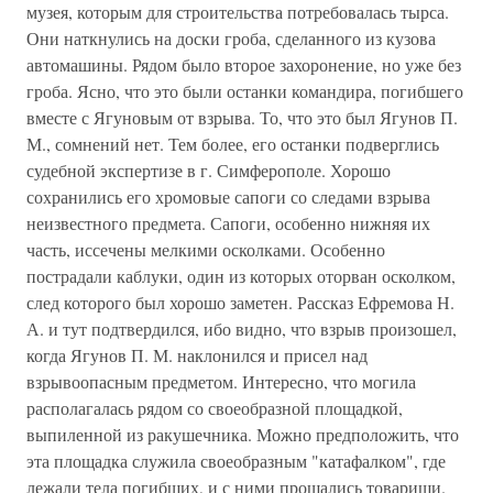
музея, которым для строительства потребовалась тырса.
Они наткнулись на доски гроба, сделанного из кузова
автомашины. Рядом было второе захоронение, но уже без
гроба. Ясно, что это были останки командира, погибшего
вместе с Ягуновым от взрыва. То, что это был Ягунов П.
М., сомнений нет. Тем более, его останки подверглись
судебной экспертизе в г. Симферополе. Хорошо
сохранились его хромовые сапоги со следами взрыва
неизвестного предмета. Сапоги, особенно нижняя их
часть, иссечены мелкими осколками. Особенно
пострадали каблуки, один из которых оторван осколком,
след которого был хорошо заметен. Рассказ Ефремова Н.
А. и тут подтвердился, ибо видно, что взрыв произошел,
когда Ягунов П. М. наклонился и присел над
взрывоопасным предметом. Интересно, что могила
располагалась рядом со своеобразной площадкой,
выпиленной из ракушечника. Можно предположить, что
эта площадка служила своеобразным "катафалком", где
лежали тела погибших, и с ними прощались товарищи.