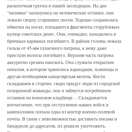
раскопочная группа в нашей экспедиции. На дне
"низовки" наткнулись на человеческие останки, они
лежали сверху сгоревших писем. Хорошо сохранились
обмотки на ногах, попадаются фрагменты сторублевых
купюр советских денег. Они, очевидно, находились в
брючных карманах погибшего. В районе головы лежала
гильза от 45-мм пушечного патрона, к нему даже
пристали волосы погибшего. Верхняя часть патрона
аккуратно срезана наискось. Она служила открытым
пеналом, в котором хранились карандаши, ножницы и
другая необходимая канцелярская мелочь. Кости
складываем в стороне, скоро придут люди из городской
похоронной команды, они и займутся погребением
останков на воинском кладбище… Складывается
впечатление, что при отступлении наших войск в
каменоломни попала одна из контор военно-полевой
почты. В связи с невозможностью доставить письма и
бандероли до адресатов, их решили уничтожить.