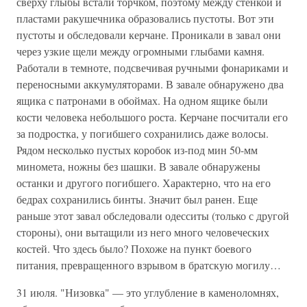
сверху глыбы встали торчком, поэтому между стенкой и
пластами ракушечника образовались пустоты. Вот эти
пустоты и обследовали керчане. Проникали в завал они
через узкие щели между огромными глыбами камня.
Работали в темноте, подсвечивая ручными фонариками и
переносными аккумуляторами. В завале обнаружено два
ящика с патронами в обоймах. На одном ящике были
кости человека небольшого роста. Керчане посчитали его
за подростка, у погибшего сохранились даже волосы.
Рядом несколько пустых коробок из-под мин 50-мм
миномета, ножны без шашки. В завале обнаружены
останки и другого погибшего. Характерно, что на его
бедрах сохранились бинты. Значит был ранен. Еще
раньше этот завал обследовали одесситы (только с другой
стороны), они вытащили из него много человеческих
костей. Что здесь было? Похоже на пункт боевого
питания, превращенного взрывом в братскую могилу…
31 июля. "Низовка" — это углубление в каменоломнях,