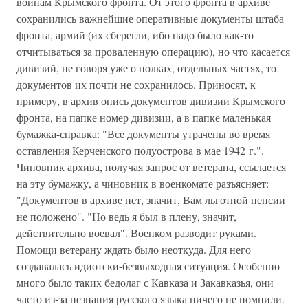
воинам Крымского фронта. От этого фронта в архиве
сохранились важнейшие оперативные документы штаба
фронта, армий (их сберегли, ибо надо было как-то
отчитываться за проваленную операцию), но что касается
дивизий, не говоря уже о полках, отдельных частях, то
документов их почти не сохранилось. Приносят, к
примеру, в архив опись документов дивизии Крымского
фронта, на папке номер дивизии, а в папке маленькая
бумажка-справка: "Все документы утрачены во время
оставления Керченского полуострова в мае 1942 г.".
Чиновник архива, получая запрос от ветерана, ссылается
на эту бумажку, а чиновник в военкомате разъясняет:
"Документов в архиве нет, значит, Вам льготной пенсии
не положено". "Но ведь я был в плену, значит,
действительно воевал". Военком разводит руками.
Помощи ветерану ждать было неоткуда. Для него
создавалась идиотски-безвыходная ситуация. Особенно
много было таких бедолаг с Кавказа и Закавказья, они
часто из-за незнания русского языка ничего не помнили.