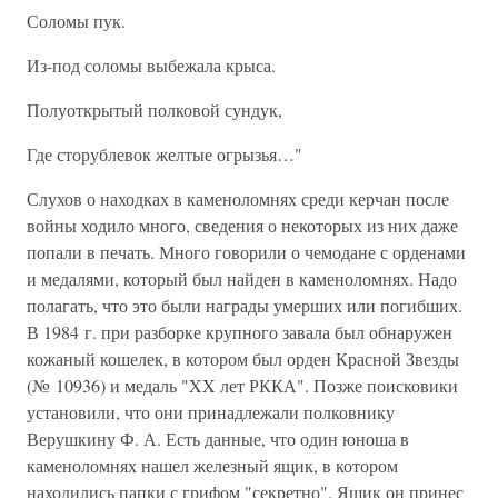
Соломы пук.
Из-под соломы выбежала крыса.
Полуоткрытый полковой сундук,
Где сторублевок желтые огрызья…"
Слухов о находках в каменоломнях среди керчан после
войны ходило много, сведения о некоторых из них даже
попали в печать. Много говорили о чемодане с орденами
и медалями, который был найден в каменоломнях. Надо
полагать, что это были награды умерших или погибших.
В 1984 г. при разборке крупного завала был обнаружен
кожаный кошелек, в котором был орден Красной Звезды
(№ 10936) и медаль "XX лет РККА". Позже поисковики
установили, что они принадлежали полковнику
Верушкину Ф. А. Есть данные, что один юноша в
каменоломнях нашел железный ящик, в котором
находились папки с грифом "секретно". Ящик он принес