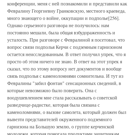
конференции, меня с ней познакомили и представили как
Февралину Георгиевну Гранковскую, местного краеведа,
много знающего о войне, оккупации и подполье[256].
Однако серьезного разговора не получилось: нам
постоянно мешали, была общая взбудораженность и
усталость. При разговоре с Февралиной я посетовал, что
вопрос связи подполья Керчи с подземным гарнизоном
остается неисследованным. В ответ получил упрек, что я
просто об этом ничего не знаю. В ответ на этот упрек я
сказал, что по этому вопросу нет документов и вообще
связь подполья с каменоломнями сомнительна. И тут из
Февралины "забил фонтан" сенсационных сведений, в
которые невозможно было поверить. Она с
воодушевлением мне стала рассказывать о советской
разведчице-радистке, которая была связана с
каменоломнями, о вызове самолета, который должен был
вывезти представителей окруженного подземного
гарнизона на Большую землю, о группе керченской
молодежи, которая помогала продуктами защитникам