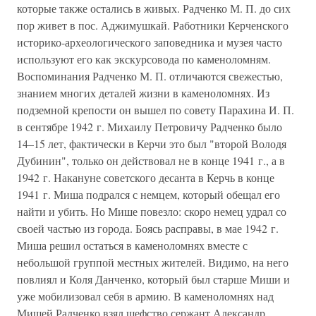
которые также остались в живых. Радченко М. П. до сих
пор живет в пос. Аджимушкай. Работники Керченского
историко-археологического заповедника и музея часто
используют его как экскурсовода по каменоломням.
Воспоминания Радченко М. П. отличаются свежестью,
знанием многих деталей жизни в каменоломнях. Из
подземной крепости он вышел по совету Парахина И. П.
в сентябре 1942 г. Михаилу Петровичу Радченко было
14–15 лет, фактически в Керчи это был "второй Володя
Дубинин", только он действовал не в конце 1941 г., а в
1942 г. Накануне советского десанта в Керчь в конце
1941 г. Миша подрался с немцем, который обещал его
найти и убить. Но Мише повезло: скоро немец удрал со
своей частью из города. Боясь расправы, в мае 1942 г.
Миша решил остаться в каменоломнях вместе с
небольшой группой местных жителей. Видимо, на него
повлиял и Коля Данченко, который был старше Миши и
уже мобилизовал себя в армию. В каменоломнях над
Мишей Радченко взял шефство сержант Александр