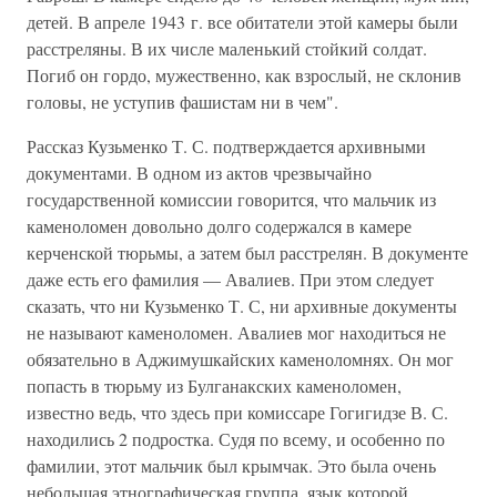
детей. В апреле 1943 г. все обитатели этой камеры были
расстреляны. В их числе маленький стойкий солдат.
Погиб он гордо, мужественно, как взрослый, не склонив
головы, не уступив фашистам ни в чем".
Рассказ Кузьменко Т. С. подтверждается архивными
документами. В одном из актов чрезвычайно
государственной комиссии говорится, что мальчик из
каменоломен довольно долго содержался в камере
керченской тюрьмы, а затем был расстрелян. В документе
даже есть его фамилия — Авалиев. При этом следует
сказать, что ни Кузьменко Т. С, ни архивные документы
не называют каменоломен. Авалиев мог находиться не
обязательно в Аджимушкайских каменоломнях. Он мог
попасть в тюрьму из Булганакских каменоломен,
известно ведь, что здесь при комиссаре Гогигидзе В. С.
находились 2 подростка. Судя по всему, и особенно по
фамилии, этот мальчик был крымчак. Это была очень
небольшая этнографическая группа, язык которой