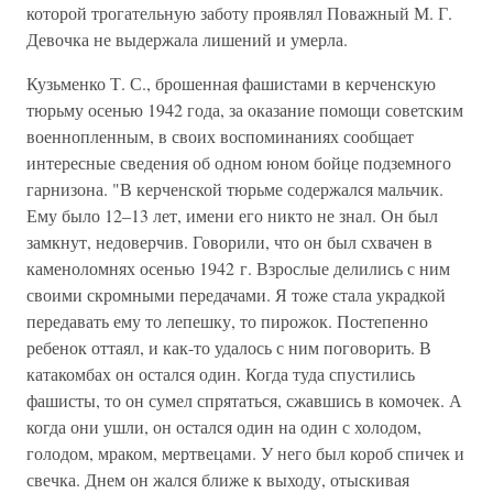
которой трогательную заботу проявлял Поважный М. Г.
Девочка не выдержала лишений и умерла.
Кузьменко Т. С., брошенная фашистами в керченскую
тюрьму осенью 1942 года, за оказание помощи советским
военнопленным, в своих воспоминаниях сообщает
интересные сведения об одном юном бойце подземного
гарнизона. "В керченской тюрьме содержался мальчик.
Ему было 12–13 лет, имени его никто не знал. Он был
замкнут, недоверчив. Говорили, что он был схвачен в
каменоломнях осенью 1942 г. Взрослые делились с ним
своими скромными передачами. Я тоже стала украдкой
передавать ему то лепешку, то пирожок. Постепенно
ребенок оттаял, и как-то удалось с ним поговорить. В
катакомбах он остался один. Когда туда спустились
фашисты, то он сумел спрятаться, сжавшись в комочек. А
когда они ушли, он остался один на один с холодом,
голодом, мраком, мертвецами. У него был короб спичек и
свечка. Днем он жался ближе к выходу, отыскивая