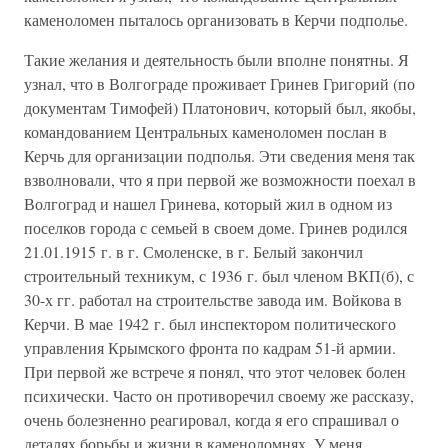
каменоломен пыталось организовать в Керчи подполье.
Такие желания и деятельность были вполне понятны. Я
узнал, что в Волгограде проживает Гринев Григорий (по
документам Тимофей) Платонович, который был, якобы,
командованием Центральных каменоломен послан в
Керчь для организации подполья. Эти сведения меня так
взволновали, что я при первой же возможности поехал в
Волгоград и нашел Гринева, который жил в одном из
поселков города с семьей в своем доме. Гринев родился
21.01.1915 г. в г. Смоленске, в г. Белый закончил
строительный техникум, с 1936 г. был членом ВКП(б), с
30-х гг. работал на строительстве завода им. Войкова в
Керчи. В мае 1942 г. был инспектором политического
управления Крымского фронта по кадрам 51-й армии.
При первой же встрече я понял, что этот человек болен
психически. Часто он противоречил своему же рассказу,
очень болезненно реагировал, когда я его спрашивал о
деталях борьбы и жизни в каменоломнях. У меня