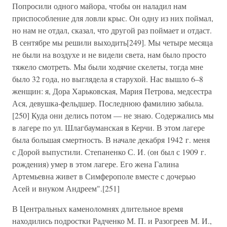
Попросили одного майора, чтобы он наладил нам
приспособление для ловли крыс. Он одну из них поймал,
но нам не отдал, сказал, что другой раз поймает и отдаст.
В сентябре мы решили выходить[249]. Мы четыре месяца
не были на воздухе и не видели света, нам было просто
тяжело смотреть. Мы были ходячие скелеты, тогда мне
было 32 года, но выглядела я старухой. Нас вышло 6–8
женщин: я, Дора Харьковская, Мария Петрова, медсестра
Ася, девушка-фельдшер. Последнюю фамилию забыла.
[250] Куда они делись потом — не знаю. Содержались мы
в лагере по ул. Шлагбауманская в Керчи. В этом лагере
была большая смертность. В начале декабря 1942 г. меня
с Дорой выпустили. Степаненко С. И. (он был с 1909 г.
рождения) умер в этом лагере. Его жена Галина
Артемьевна живет в Симферополе вместе с дочерью
Асей и внуком Андреем".[251]
В Центральных каменоломнях длительное время
находились подростки Радченко М. П. и Разогреев М. И.,