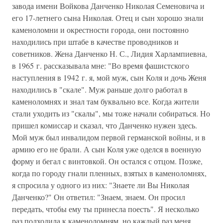
завода имени Войкова Данченко Николая Семеновича и
его 17-летнего сына Николая. Отец и сын хорошо знали
каменоломни и окрестности города, они постоянно
находились при штабе в качестве проводников и
советников. Жена Данченко Н. С., Лидия Харлампиевна,
в 1965 г. рассказывала мне: "Во время фашистского
наступления в 1942 г. я, мой муж, сын Коля и дочь Женя
находились в "скале". Муж раньше долго работал в
каменоломнях и знал там буквально все. Когда жители
стали уходить из "скалы", мы тоже начали собираться. Но
пришел комиссар и сказал, что Данченко нужен здесь.
Мой муж был инвалидом первой германской войны, и в
армию его не брали. А сын Коля уже оделся в военную
форму и бегал с винтовкой. Он остался с отцом. Позже,
когда по городу гнали пленных, взятых в каменоломнях,
я спросила у одного из них: "Знаете ли Вы Николая
Данченко?" Он ответил: "Знаем, знаем. Он просил
передать, чтобы ему ты принесла поесть". Я несколько
раз подходила к каменоломням, но каждый раз меня