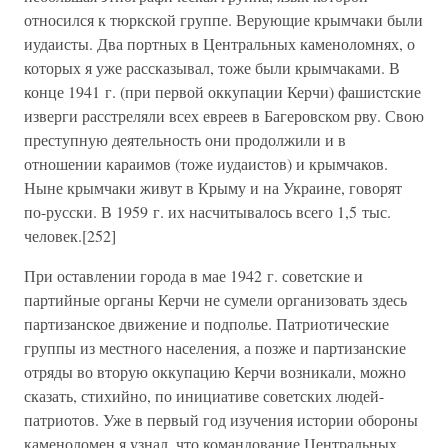
относился к тюркской группе. Верующие крымчаки были
иудаисты. Два портных в Центральных каменоломнях, о
которых я уже рассказывал, тоже были крымчаками. В
конце 1941 г. (при первой оккупации Керчи) фашистские
изверги расстреляли всех евреев в Багеровском рву. Свою
преступную деятельность они продолжили и в
отношении караимов (тоже иудаистов) и крымчаков.
Ныне крымчаки живут в Крыму и на Украине, говорят
по-русски. В 1959 г. их насчитывалось всего 1,5 тыс.
человек.[252]
При оставлении города в мае 1942 г. советские и
партийные органы Керчи не сумели организовать здесь
партизанское движение и подполье. Патриотические
группы из местного населения, а позже и партизанские
отряды во вторую оккупацию Керчи возникали, можно
сказать, стихийно, по инициативе советских людей-
патриотов. Уже в первый год изучения истории обороны
каменоломен я узнал, что командование Центральных