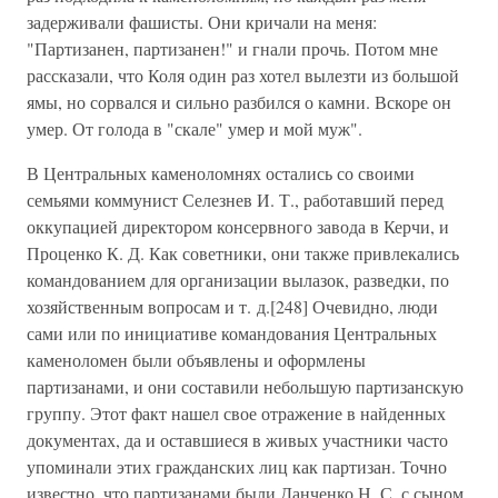
задерживали фашисты. Они кричали на меня:
"Партизанен, партизанен!" и гнали прочь. Потом мне
рассказали, что Коля один раз хотел вылезти из большой
ямы, но сорвался и сильно разбился о камни. Вскоре он
умер. От голода в "скале" умер и мой муж".
В Центральных каменоломнях остались со своими
семьями коммунист Селезнев И. Т., работавший перед
оккупацией директором консервного завода в Керчи, и
Проценко К. Д. Как советники, они также привлекались
командованием для организации вылазок, разведки, по
хозяйственным вопросам и т. д.[248] Очевидно, люди
сами или по инициативе командования Центральных
каменоломен были объявлены и оформлены
партизанами, и они составили небольшую партизанскую
группу. Этот факт нашел свое отражение в найденных
документах, да и оставшиеся в живых участники часто
упоминали этих гражданских лиц как партизан. Точно
известно, что партизанами были Данченко Н. С. с сыном,