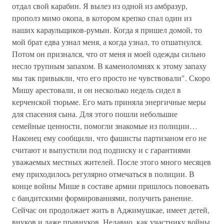
отдал свой карабин. Я вылез из одной из амбразур,
прополз мимо окопа, в котором крепко спал один из
наших караульщиков-румын. Когда я пришел домой, то
мой брат едва узнал меня, а когда узнал, то отшатнулся.
Потом он признался, что от меня и моей одежды сильно
несло трупным запахом. В каменоломнях к этому запаху
мы так привыкли, что его просто не чувствовали". Скоро
Мишу арестовали, и он несколько недель сидел в
керченской тюрьме. Его мать приняла энергичные меры
для спасения сына. Для этого пошли небольшие
семейные ценности, помогли знакомые из полиции…
Наконец ему сообщили, что фашисты партизаном его не
считают и выпустили под подписку и с гарантиями
уважаемых местных жителей. После этого много месяцев
ему приходилось регулярно отмечаться в полиции. В
конце войны Мише в составе армии пришлось повоевать
с бандитскими формированиями, получить ранение.
Сейчас он продолжает жить в Аджимушкае, имеет детей,
внуков и даже правнуков. Недавно, как участнику войны,