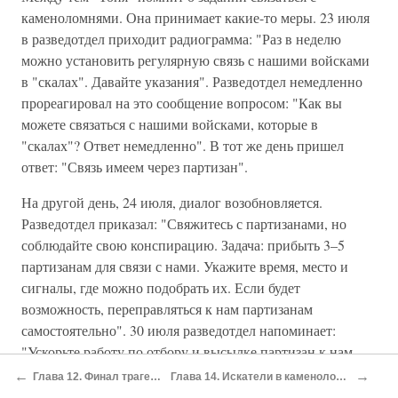
каменоломнями. Она принимает какие-то меры. 23 июля
в разведотдел приходит радиограмма: "Раз в неделю
можно установить регулярную связь с нашими войсками
в "скалах". Давайте указания". Разведотдел немедленно
прореагировал на это сообщение вопросом: "Как вы
можете связаться с нашими войсками, которые в
"скалах"? Ответ немедленно". В тот же день пришел
ответ: "Связь имеем через партизан".
На другой день, 24 июля, диалог возобновляется.
Разведотдел приказал: "Свяжитесь с партизанами, но
соблюдайте свою конспирацию. Задача: прибыть 3–5
партизанам для связи с нами. Укажите время, место и
сигналы, где можно подобрать их. Если будет
возможность, переправляться к нам партизанам
самостоятельно". 30 июля разведотдел напоминает:
"Ускорьте работу по отбору и высылке партизан к нам.
Сообщите, когда и где можно их встречать". И вот
←
→
Глава 12. Финал трагедии
Глава 14. Искатели в каменоломнях
последняя телеграмма "Тони" 6 августа: "Люди для