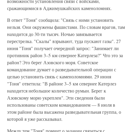
возможности установления связи с войсками,
сражающимися в Аджимушкайских каменоломнях.
В ответ "Тоня" сообщила: "Связь с ними установить
нельзя. Они окружены фашистами. По словам врагов, там
находится до 30-ти тысяч. Ночью завязывается
перестрелка. "Скалы" взрывают, туда пускают газы". 27
июня "Тоня" получает очередной запрос: "Занимает ли
противник район 3–5 км севернее Катерлеза?" Что это за
район? Это берег Азовского моря. Советское
командование думает о разведывательной операции с
целью установить связь с каменоломнями. 29 июня
"Тоня" ответила: "В районе 3–5 км севернее Катерлез
находится небольшое количество румын. Берег к
Азовскому морю укреплен". Эти сведения были
использованы советским командованием — 8 июля в
этом районе была высажена разведывательная группа, о
которой я уже рассказывал.
Между тем "Тоня" помнит о задании связаться с