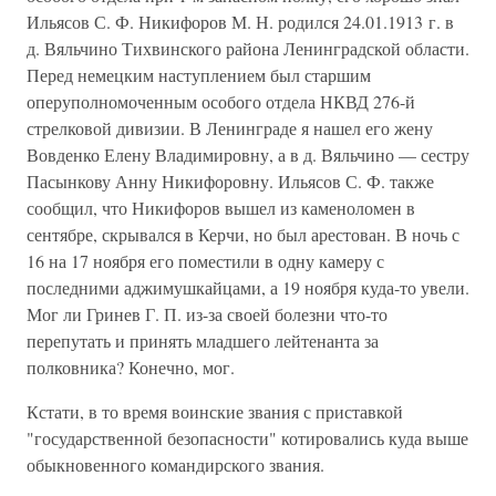
Ильясов С. Ф. Никифоров М. Н. родился 24.01.1913 г. в
д. Вяльчино Тихвинского района Ленинградской области.
Перед немецким наступлением был старшим
оперуполномоченным особого отдела НКВД 276-й
стрелковой дивизии. В Ленинграде я нашел его жену
Вовденко Елену Владимировну, а в д. Вяльчино — сестру
Пасынкову Анну Никифоровну. Ильясов С. Ф. также
сообщил, что Никифоров вышел из каменоломен в
сентябре, скрывался в Керчи, но был арестован. В ночь с
16 на 17 ноября его поместили в одну камеру с
последними аджимушкайцами, а 19 ноября куда-то увели.
Мог ли Гринев Г. П. из-за своей болезни что-то
перепутать и принять младшего лейтенанта за
полковника? Конечно, мог.
Кстати, в то время воинские звания с приставкой
"государственной безопасности" котировались куда выше
обыкновенного командирского звания.