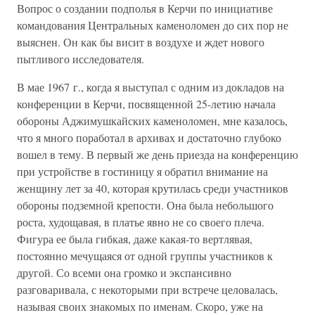
Вопрос о создании подполья в Керчи по инициативе
командования Центральных каменоломен до сих пор не
выяснен. Он как бы висит в воздухе и ждет нового
пытливого исследователя.
В мае 1967 г., когда я выступал с одним из докладов на
конференции в Керчи, посвященной 25-летию начала
обороны Аджимушкайских каменоломен, мне казалось,
что я много поработал в архивах и достаточно глубоко
вошел в тему. В первый же день приезда на конференцию
при устройстве в гостиницу я обратил внимание на
женщину лет за 40, которая крутилась среди участников
обороны подземной крепости. Она была небольшого
роста, худощавая, в платье явно не со своего плеча.
Фигура ее была гибкая, даже какая-то вертлявая,
постоянно мечущаяся от одной группы участников к
другой. Со всеми она громко и экспансивно
разговаривала, с некоторыми при встрече целовалась,
называя своих знакомых по именам. Скоро, уже на