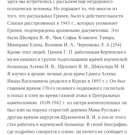
здесь мы встретились с рассказом еще нездорового
психически человека. Но поражает то, что многое из
того, что рассказывал Гринев, было в действительности.
Списки расстрелянных в 1943 г., которых упоминает
Гринев, подтверждены архивными документами. Это
были Шклярук В. Ф., Чиж Софья, Клаконос Тамара,
Минераки Елена, Воловик И. А., Черникова Л. А.[254]
Кроме этих людей, Гринев Г. П. работникам Керченского
музея называл в группе подпольщиков врачей керченской
больницы Асеева И. В., Щукевич В. И., Шмуклера М. И.
Я изучил в архиве личные дела врача I ранга Асеева
Ивана Васильевича (родился в Курске в 1893 г.). Он был
главным врачом 170-го полевого подвижного госпиталя
и попал в плен во время газовой атаки в Центральных
каменоломнях. 10.09.1942 г. из лагеря военнопленных он
был взят на поруки старостой деревни Мама-Русская с
другим врачом-хирургом Щукевичем В. И. и после этого
стал работать в керченской больнице. В своей биографии,
где подробно говорится о плене, он ничего не сообщает о