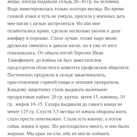
жиры, иногда выдавали сельдь 20–30 гр. на человека.
Вода лимитировалась только полтора месяца. Во время
газовой атаки я чуть не умерла, просила у военных дать
мне наган с целью застрелиться. Но обо мне
позаботились врачи, сделали несколько уколов и дали
камфару в порошке. Стало лучше, позже надо мною
дружески смеялись и давали наган, но я уже от него
отказывалась. От обвала погиб Терехин Иван
Тимофеевич, до войны он был заместителем
председателя областного комитета профсоюзов общепита.
Постепенно продукты в складе заканчивались,
приготовление горячей пищи и лепешек прекратили.
Каждому защитнику стали выдавать маленькие
продуктовые пайки: 20 гр. крупы, затем 15, наконец, 10
гр., жиров 10–15. Сахара выдавали до самого конца не
менее 125 гр. Спустя 3,5 месяца от начала обороны жить
стало просто невозможно. Стали есть конину, а потом
собак, кошек и крыс. Их расплодилось много, и они были
жирные. Мы крыс не ели, ибо не могли поймать.