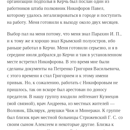
организации подполья в Керчь был послан один из
работников штаба полковник Никифоров Павел,
которому удалось легализироваться в городе и поступить
на работу. Меня готовили к выходу около двух месяцев.
Выбор пал на меня потому, что меня знал Парахин И. П.,
и к тому же я хорошо знал Крымский полуостров, ибо
раньше работал в Керчи. Меня готовили серьезно, и я в
середине июля добрался до Керчи и там в установленном
месте встретил Никифорова. В это время мне были
сделаны документы на Петренко Григория Васильевича,
с этого времени я стал Григорием и к этому имени
привык. Но, к сожалению, работать с Никифоровым не
пришлось, так он вскоре был арестован по доносу
предателя. В нашу группу входили лейтенант Кузнецов
(мой связной), врач Андреева, из местных жителей —
Воловик, Шклярук, девушки Чиж и Минераки. К группе
был близок врач местной больницы Стрижевский Г. С. со
своим сыном Алексеем и некоторые другие. Близка к