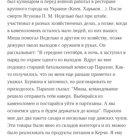
был кулинаром и перед войной работал в ресторане
крупного города на Украине (Киев, Харьков…). После
смерти Ягунова П. М. Неделько был при штабе,
участвовал в разных хозяйственных делах, а позже, когда
в каменоломнях осталось мало людей, из них вышел.
Миша помогал Неделько и другим по хозяйству, позже
дежурил около выходов с оружием в руках. Он
рассказывает: "В середине сентября, в ночь, я заступил в
наряд по охране одного из выходов. Вдруг ко мне
подошел старший батальонный комиссар Парахин. Как-
то получилось, что он меня еще раньше приметил и
уважал. Бурмина я запомнил, но разговаривать не
приходилось. Парахин сказал: "Миша, командование
решило отправить тебя наверх. Выбирайся из
каменоломен и постарайся уйти в партизаны. А мы
останемся здесь и будем держаться до конца". Парахин
мне дал два пакета сахара и несколько пар дамских чулок.
Эти товары были явно из складов военторга и их можно
было реализовать на продукты питания в Керчи. Я ему