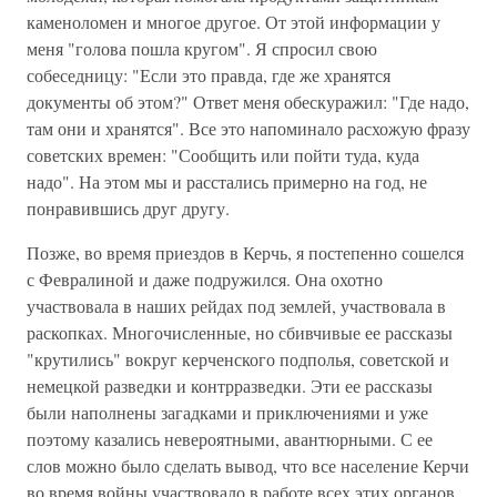
каменоломен и многое другое. От этой информации у
меня "голова пошла кругом". Я спросил свою
собеседницу: "Если это правда, где же хранятся
документы об этом?" Ответ меня обескуражил: "Где надо,
там они и хранятся". Все это напоминало расхожую фразу
советских времен: "Сообщить или пойти туда, куда
надо". На этом мы и расстались примерно на год, не
понравившись друг другу.
Позже, во время приездов в Керчь, я постепенно сошелся
с Февралиной и даже подружился. Она охотно
участвовала в наших рейдах под землей, участвовала в
раскопках. Многочисленные, но сбивчивые ее рассказы
"крутились" вокруг керченского подполья, советской и
немецкой разведки и контрразведки. Эти ее рассказы
были наполнены загадками и приключениями и уже
поэтому казались невероятными, авантюрными. С ее
слов можно было сделать вывод, что все население Керчи
во время войны участвовало в работе всех этих органов.