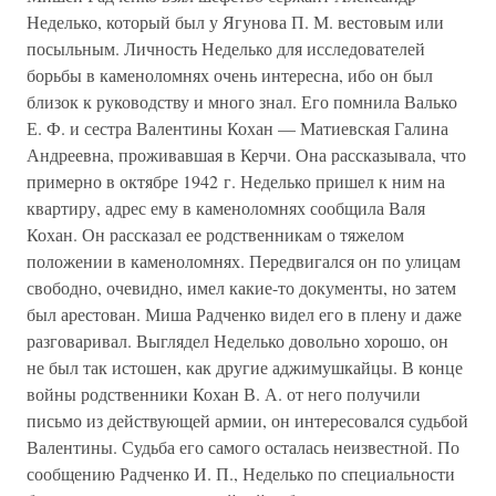
Неделько, который был у Ягунова П. М. вестовым или
посыльным. Личность Неделько для исследователей
борьбы в каменоломнях очень интересна, ибо он был
близок к руководству и много знал. Его помнила Валько
Е. Ф. и сестра Валентины Кохан — Матиевская Галина
Андреевна, проживавшая в Керчи. Она рассказывала, что
примерно в октябре 1942 г. Неделько пришел к ним на
квартиру, адрес ему в каменоломнях сообщила Валя
Кохан. Он рассказал ее родственникам о тяжелом
положении в каменоломнях. Передвигался он по улицам
свободно, очевидно, имел какие-то документы, но затем
был арестован. Миша Радченко видел его в плену и даже
разговаривал. Выглядел Неделько довольно хорошо, он
не был так истошен, как другие аджимушкайцы. В конце
войны родственники Кохан В. А. от него получили
письмо из действующей армии, он интересовался судьбой
Валентины. Судьба его самого осталась неизвестной. По
сообщению Радченко И. П., Неделько по специальности