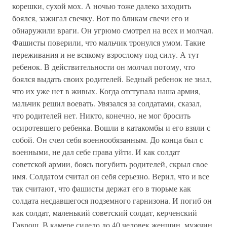
корешки, сухой мох. А ночью тоже далеко заходить
боялся, зажигал свечку. Вот по бликам свечи его и
обнаружили враги. Он угрюмо смотрел на всех и молчал.
Фашисты поверили, что мальчик тронулся умом. Такие
переживания и не всякому взрослому под силу. А тут
ребенок. В действительности он молчал потому, что
боялся выдать своих родителей. Бедный ребенок не знал,
что их уже нет в живых. Когда отступала наша армия,
мальчик решил воевать. Увязался за солдатами, сказал,
что родителей нет. Никто, конечно, не мог бросить
осиротевшего ребенка. Вошли в катакомбы и его взяли с
собой. Он счел себя военнообязанным. До конца был с
военными, не дал себе права уйти. И как солдат
советской армии, боясь погубить родителей, скрыл свое
имя. Солдатом считал он себя серьезно. Верил, что и все
так считают, что фашисты держат его в тюрьме как
солдата несдавшегося подземного гарнизона. И погиб он
как солдат, маленький советский солдат, керченский
Гаврош. В камере сидело до 40 человек женщин, мужчин,