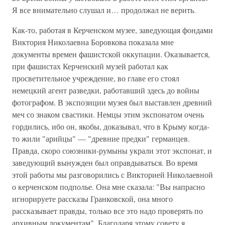
Я все внимательно слушал и… продолжал не верить.
Как-то, работая в Керченском музее, заведующая фондами
Виктория Николаевна Боровкова показала мне
документы времен фашистской оккупации. Оказывается,
при фашистах Керченский музей работал как
просветительное учреждение, во главе его стоял
немецкий агент разведки, работавший здесь до войны
фотографом. В экспозиции музея был выставлен древний
меч со знаком свастики. Немцы этим экспонатом очень
гордились, ибо он, якобы, доказывал, что в Крыму когда-
то жили "арийцы" — "древние предки" германцев.
Правда, скоро союзники-румыны украли этот экспонат, и
заведующий вынужден был оправдываться. Во время
этой работы мы разговорились с Викторией Николаевной
о керченском подполье. Она мне сказала: "Вы напрасно
игнорируете рассказы Гранковской, она много
рассказывает правды, только все это надо проверять по
архивным документам". Благодаря этому совету я