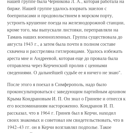
нашей группе была Черникова Л. А., которая работала на
бирже. Нашей группе удалось взорвать эшелон с
боеприпасами и продовольствием в морском порту,
устроить крушение поезда на железнодорожной станции,
кроме того, мы выпускали листовки, переправляли на
Тамань наших военнопленных. Группа существовала до
августа 1943 г., а затем была почти в полном составе
схвачена и расстреляна гитлеровцами. Удалось избежать
ареста мне и Андреевой, которая еще до провала была
отправлена через Керченский пролив с ценными
сведениями. О дальнейшей судьбе ее я ничего не знаю".
После этого я поехал в Симферополь, надо было
проконсультироваться с заведующим партийным архивом
Крыма Кондрановым И. П. Он знал о Гриневе и отнесся к
его воспоминаниям настороженно. Кондранов И. П.
рассказал, что в 1964 г. Гринев был в Керчи, находил
своих знакомых и советовал им свидетельствовать, что в
1942–43 гг. он в Керчи возглавлял подполье. Такое