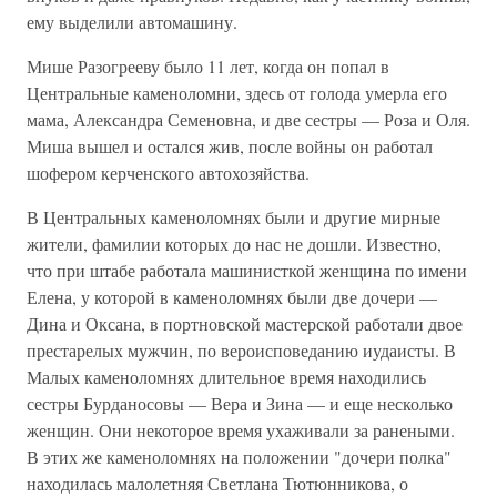
ему выделили автомашину.
Мише Разогрееву было 11 лет, когда он попал в
Центральные каменоломни, здесь от голода умерла его
мама, Александра Семеновна, и две сестры — Роза и Оля.
Миша вышел и остался жив, после войны он работал
шофером керченского автохозяйства.
В Центральных каменоломнях были и другие мирные
жители, фамилии которых до нас не дошли. Известно,
что при штабе работала машинисткой женщина по имени
Елена, у которой в каменоломнях были две дочери —
Дина и Оксана, в портновской мастерской работали двое
престарелых мужчин, по вероисповеданию иудаисты. В
Малых каменоломнях длительное время находились
сестры Бурданосовы — Вера и Зина — и еще несколько
женщин. Они некоторое время ухаживали за ранеными.
В этих же каменоломнях на положении "дочери полка"
находилась малолетняя Светлана Тютюнникова, о