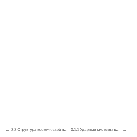
←
→
2.2 Структура космической программы СССР в 60-80-х гг.
3.1.1 Ударные системы космического базирования