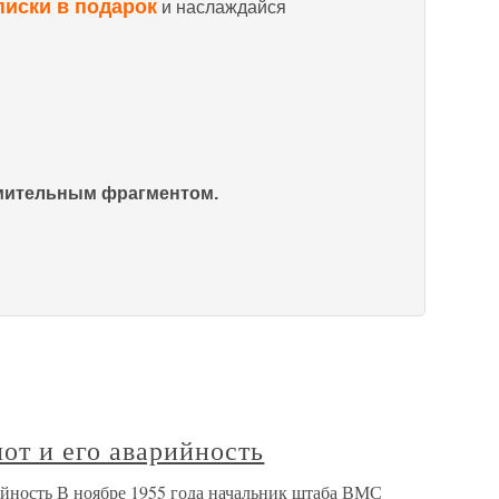
писки в подарок
и наслаждайся
омительным фрагментом.
от и его аварийность
йность В ноябре 1955 года начальник штаба ВМС