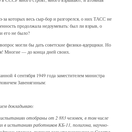
-за которых весь сыр-бор и разгорелся, о них ТАСС не
енность продолжала недоумевать: был ли взрыв, о
и его не было?
вопрос могли бы дать советские физики-ядерщики. Но
я! Многие — до конца дней своих.
анной 4 сентября 1949 года заместителем министра
ловичем Завенягиным:
ием докладываю:
 испытаниях отобраны от 2 883 человек, в том числе
х в испытаниях работников КБ-11, полигона, научно-
водящих органов, включая всех уполномоченных Совета