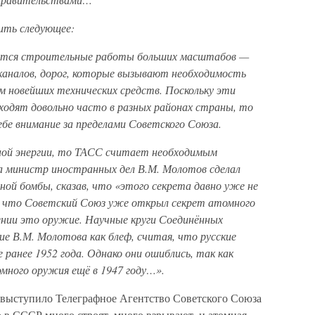
вить следующее:
едутся строительные работы больших масштабов —
каналов, дорог, которые вызывают необходимость
м новейших технических средств. Поскольку эти
ходят довольно часто в разных районах страны, то
ебе внимание за пределами Советского Союза.
ой энергии, то ТАСС считает необходимым
да министр иностранных дел В.М. Молотов сделал
ой бомбы, сказав, что «этого секрета давно уже не
о, что Советский Союз уже открыл секрет атомного
ении это оружие. Научные круги Соединённых
е В.М. Молотова как блеф, считая, что русские
ранее 1952 года. Однако они ошиблись, так как
много оружия ещё в 1947 году…».
 выступило Телеграфное Агентство Советского Союза
то в СССР много строят, много взрывают, и атомная