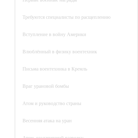
Требуются специалисты по расщеплению
Вступление в войну Америки
Влюблённый в физику воентехник
Письма воентехника в Кремль
Враг урановой бомбы
Атом и руководство страны
Весенняя атака на уран
Атом, озадачивший разведку