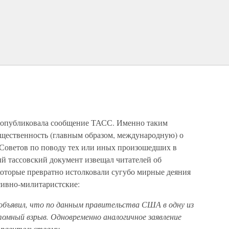
а» опубликовала сообщение ТАСС. Именно таким
бщественность (главным образом, международную) о
ы Советов по поводу тех или иных произошедших в
ый тассовский документ извещал читателей об
которые превратно истолковали сугубо мирные деяния
сивно-милитаристские:
бъявил, что по данным правительства США в одну из
томный взрыв. Одновременно аналогичное заявление
 правительствами…