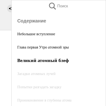
Поиск
Содержание
Небольшое вступление
Глава первая Утро атомной эры
Великий атомный блеф
Загадки атомных лучей
Попытки разгадать загадку
Проникновение в глубины атома