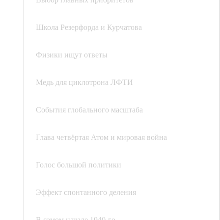
Школа Резерфорда и Курчатова
Физики ищут ответы
Медь для циклотрона ЛФТИ
События глобального масштаба
Глава четвёртая Атом и мировая война
Голос большой политики
Эффект спонтанного деления
В самом начале 1940-го