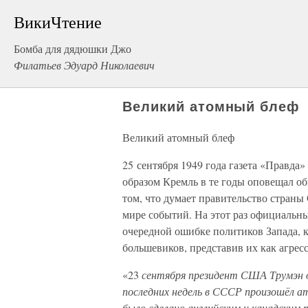
ВикиЧтение
Бомба для дядюшки Джо
Филатьев Эдуард Николаевич
Великий атомный блеф
Великий атомный блеф
25 сентября 1949 года газета «Правд
образом Кремль в те годы оповещал о
том, что думает правительство стран
мире событий. На этот раз официальн
очередной ошибке политиков Запада, 
большевиков, представив их как агрес
«23
сентября президент США Трумэн о
последних недель в СССР произошёл а
было сделано английским и канадским