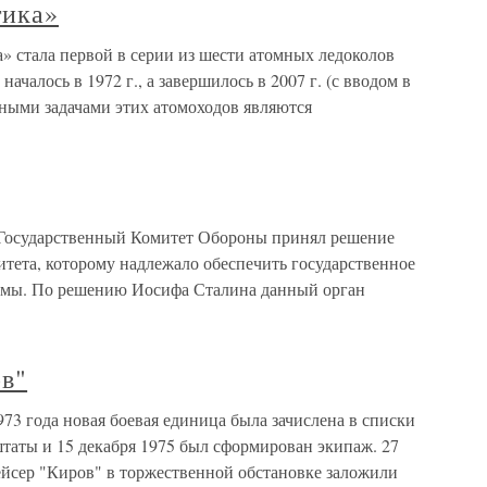
тика»
 стала первой в серии из шести атомных ледоколов
началось в 1972 г., а завершилось в 2007 г. (с вводом в
вными задачами этих атомоходов являются
а Государственный Комитет Обороны принял решение
тета, которому надлежало обеспечить государственное
емы. По решению Иосифа Сталина данный орган
в"
73 года новая боевая единица была зачислена в списки
таты и 15 декабря 1975 был сформирован экипаж. 27
ейсер "Киров" в торжественной обстановке заложили