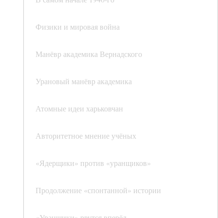
Физики и мировая война
Манёвр академика Вернадского
Урановый манёвр академика
Атомные идеи харьковчан
Авторитетное мнение учёных
«Ядерщики» против «уранщиков»
Продолжение «спонтанной» истории
«Уранщики» рвутся вперёд