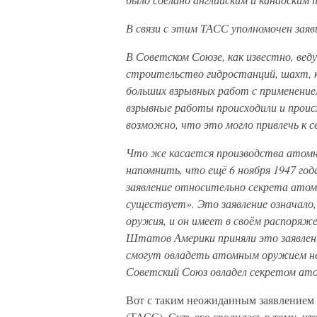
В связи с этим ТАСС уполномочен зая
В Советском Союзе, как известно, в
строительство гидростанций, шахт, 
больших взрывных работ с применение
взрывные работы происходили и проис
возможно, что это могло привлечь к с
Что же касается производства атомн
напомнить, что ещё 6 ноября 1947 го
заявление относительно секрета атомн
существует». Это заявление означал
оружия, и он имеет в своём распоряж
Штатов Америки приняли это заявлени
смогут овладеть атомным оружием не 
Советский Союз овладел секретом ато
Вот с таким неожиданным заявлением
(ТАСС). Суть его сводилась к тому, ч