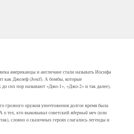
 века американцы и англичане стали называть Иосифа
т как Джозеф (Josef). А бомбы, которые
х до сих пор называют «Джо-1», «Джо-2» и так далее),
ого грозного оружия уничтожения долгое время была
А о тех, кто выковывал советский
ядерный меч
(или
так), словно о сказочных героях слагались легенды и