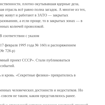
нственности, плотно окутывавшая ядерные дела,
ая отрасль всё равно полна загадок. А многие из тех,
ему живут и работают в ЗАТО — закрытых
зованиях, а если проще, то в закрытых зонах — в
ённых колючей проволокой.
В соответствии с указом
 17 февраля 1995 года № 160) и распоряжением
 № 728-р)
омный проект СССР». Стали публиковаться
 событий.
ь и кровь. «Секретные физики» превратились в
венных человеческих достоинств и недостатков. Но
 совсем не таким, каким представлялось ранее.
ий и откровений история создания советской атомной