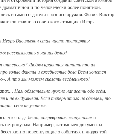
ее драматичной и по-человечески более понятной.
лись и сами создатели грозного оружия. Физик Виктор
жников главного советского атомщика Игоря
ов Игорь Васильевич стал часто повторять:
мя рассказывать о наших делах!
т интересно? Людям нравится читать про их
 про голые факты и ежедневные дела Всем хочется
вью». А что мы можем сказать весёленького?
актах… Нам обязательно нужно написать обо всём,
ляя и не выдумывая. Если теперь этого не сделаем, то
щат, себя не узнаем».
го, что тогда было,
«переврали», «запутали»
и
лось нетронутым. Например, «атомные» документы,
бесстрастно повествующие о событиях и людях той