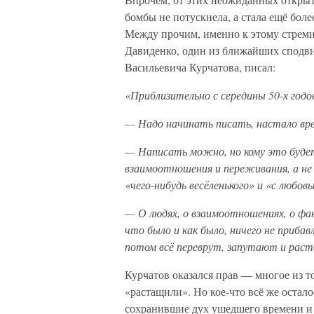
бомбы не потускнела, а стала ещё бол
Между прочим, именно к этому стреми
Давиденко, один из ближайших сподви
Васильевича Курчатова, писал:
«Приблизительно с середины 50-х год
— Надо начинать писать, настало вре
— Написать можно, но кому это буде
взаимоотношения и переживания, а не
«чего-нибудь весёленького» и «с любо
— О людях, о взаимоотношениях, о ф
что было и как было, ничего не прибав
потом всё переврут, запутают и раста
Курчатов оказался прав — многое из то
«растащили». Но кое-что всё же оста
сохранившие дух ушедшего времени и 