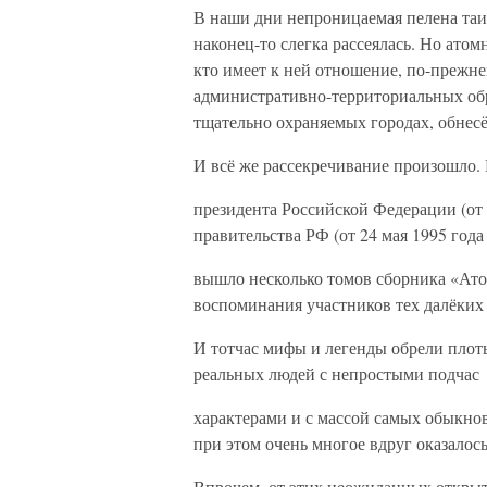
В наши дни непроницаемая пелена таи
наконец-то слегка рассеялась. Но атомн
кто имеет к ней отношение, по-прежн
административно-территориальных обра
тщательно охраняемых городах, обнес
И всё же рассекречивание произошло. 
президента Российской Федерации (от
правительства РФ (от 24 мая 1995 года
вышло несколько томов сборника «Ат
воспоминания участников тех далёких
И тотчас мифы и легенды обрели плот
реальных людей с непростыми подчас
характерами и с массой самых обыкно
при этом очень многое вдруг оказалось
Впрочем, от этих неожиданных открыт