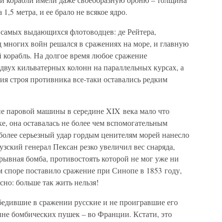
,5 метра, и ее брало не всякое ядро.
 самых выдающихся флотоводцев: де Рейтера,
 многих войн решался в сражениях на море, и главную
 корабль. На долгое время любое сражение
двух кильватерных колонн на параллельных курсах, а
ия строя противника все-таки оставались редким
ние паровой машины в середине XIX века мало что
ке, она оставалась не более чем вспомогательным
более серьезный удар гордым ценителям морей нанесло
зский генерал Пексан резко увеличил вес снаряда,
зрывная бомба, противостоять которой не мог уже ни
м споре поставило сражение при Синопе в 1853 году,
сно: больше так жить нельзя!
бедившие в сражении русские и не проигравшие его
ине бомбических пушек – во Франции. Кстати, это