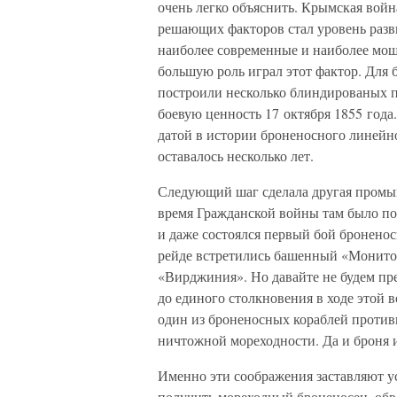
очень легко объяснить. Крымская войн
решающих факторов стал уровень раз
наиболее современные и наиболее мощ
большую роль играл этот фактор. Для
построили несколько блиндированых п
боевую ценность 17 октября 1855 года
датой в истории броненосного линейног
оставалось несколько лет.
Следующий шаг сделала другая промы
время Гражданской войны там было по
и даже состоялся первый бой броненос
рейде встретились башенный «Монито
«Вирджиния». Но давайте не будем пре
до единого столкновения в ходе этой 
один из броненосных кораблей противн
ничтожной мореходности. Да и броня и
Именно эти соображения заставляют у
получить мореходный броненосец, об