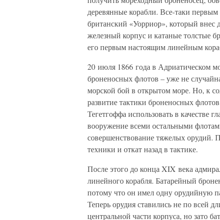
деревянные корабли. Все-таки первым
британский «Уорриор», который внес 
железный корпус и катаные толстые бр
его первым настоящим линейным кораб
20 июля 1866 года в Адриатическом мо
броненосных флотов – уже не случайна
морской бой в открытом море. Но, к с
развитие тактики броненосных флотов
Тегетгоффа использовать в качестве гл
вооружение всеми остальными флотами
совершенствование тяжелых орудий. П
техники и откат назад в тактике.
После этого до конца XIX века адмир
линейного корабля. Батарейный броне
потому что он имел одну орудийную па
Теперь орудия ставились не по всей дл
центральной части корпуса, но зато б