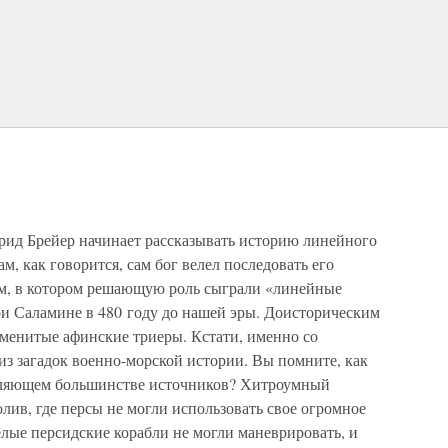
рид Брейер начинает рассказывать историю линейного
ам, как говорится, сам бог велел последовать его
м, в котором решающую роль сыграли «линейные
ри Саламине в 480 году до нашей эры. Доисторическим
менитые афинские триеры. Кстати, именно со
из загадок военно-морской истории. Вы помните, как
авляющем большинстве источников? Хитроумный
лив, где персы не могли использовать свое огромное
лые персидские корабли не могли маневрировать, и