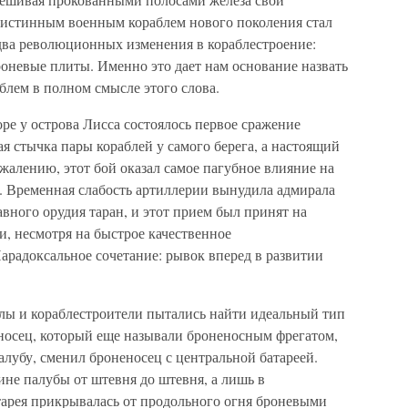
 истинным военным кораблем нового поколения стал
два революционных изменения в кораблестроение:
оневые плиты. Именно это дает нам основание назвать
лем в полном смысле этого слова.
ре у острова Лисса состоялось первое сражение
я стычка пары кораблей у самого берега, а настоящий
ожалению, этот бой оказал самое пагубное влияние на
. Временная слабость артиллерии вынудила адмирала
авного орудия таран, и этот прием был принят на
, несмотря на быстрое качественное
арадоксальное сочетание: рывок вперед в развитии
алы и кораблестроители пытались найти идеальный тип
носец, который еще называли броненосным фрегатом,
лубу, сменил броненосец с центральной батареей.
ине палубы от штевня до штевня, а лишь в
атарея прикрывалась от продольного огня броневыми