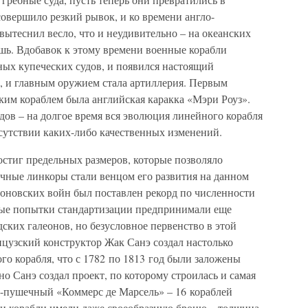
совершило резкий рывок, и ко времени англо-
вытеснил весло, что и неудивительно – на океанских
шь. Вдобавок к этому времени военные корабли
ных купеческих судов, и появился настоящий
, и главным оружием стала артиллерия. Первым
им кораблем была английская каракка «Мэри Роуз».
дов – на долгое время вся эволюция линейного корабля
тсутствии каких-либо качественных изменений.
остиг предельных размеров, которые позволяло
ечные линкоры стали венцом его развития на данном
еоновских войн был поставлен рекорд по численности
вые попытки стандартизации предпринимали еще
ских галеонов, но безусловное первенство в этой
цузский конструктор Жак Санэ создал настолько
о корабля, что с 1782 по 1813 год были заложены
но Санэ создал проект, по которому строилась и самая
8-пушечный «Коммерс де Марсель» – 16 кораблей
ти корабли имели даже своеобразную броню – толщина