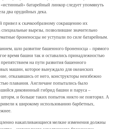
й «истинный» батарейный линкор следует упомянуть
ла два орудийных дека.
й привел к скачкообразному сокращению их
сь специальные вырезы, позволившие значительно
ематные броненосцы не уступали по силе батарейным.
ванием, шло развитие башенного броненосца – прямого
гое время башни так и оставались принадлежностью
 препятствием на пути развития башенного
вых машин, которое вынуждало для океанских
ие, отказавшись от него, конструкторы неизбежно
стью плавания. Англичане попытались было
вшийся диковинный гибрид башни и паруса –
 шторм, и больше таких попыток никто не повторял. А
ривели к широкому использованию барбетных,
ежнее.
медленно накапливающиеся мелкие изменения должны
ества – мореходного эскадренного броненосца.