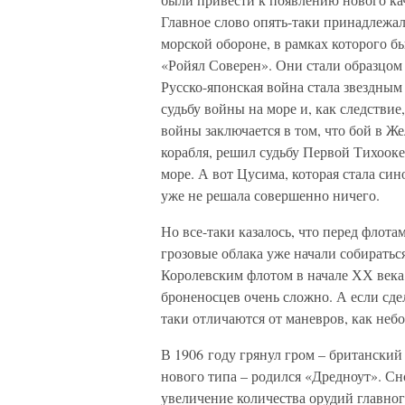
Главное слово опять-таки принадлежал
морской обороне, в рамках которого б
«Ройял Соверен». Они стали образцом 
Русско-японская война стала звездным
судьбу войны на море и, как следстви
войны заключается в том, что бой в Ж
корабля, решил судьбу Первой Тихооке
море. А вот Цусима, которая стала си
уже не решала совершенно ничего.
Но все-таки казалось, что перед флота
грозовые облака уже начали собиратьс
Королевским флотом в начале ХХ века, 
броненосцев очень сложно. А если сдел
таки отличаются от маневров, как неб
В 1906 году грянул гром – британски
нового типа – родился «Дредноут». С
увеличение количества орудий главног