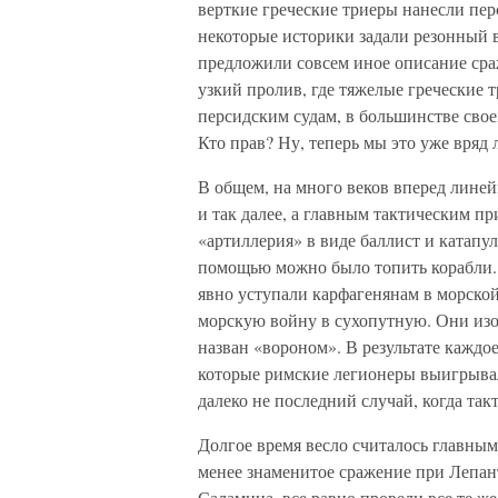
верткие греческие триеры нанесли пе
некоторые историки задали резонный в
предложили совсем иное описание ср
узкий пролив, где тяжелые греческие
персидским судам, в большинстве сво
Кто прав? Ну, теперь мы это уже вряд 
В общем, на много веков вперед линей
и так далее, а главным тактическим пр
«артиллерия» в виде баллист и катапу
помощью можно было топить корабли. 
явно уступали карфагенянам в морско
морскую войну в сухопутную. Они из
назван «вороном». В результате каждо
которые римские легионеры выигрыва
далеко не последний случай, когда такт
Долгое время весло считалось главным
менее знаменитое сражение при Лепанто
Саламина, все равно провели все те же