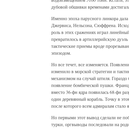
дубовой обшивки временами достигала 1
Именно эпоха парусного линкора дала
Джервиса, Нельсона, Сюффрена. Исход
роль в этих сражениях играл линейный
превратилось в артиллерийскую дуэль 
тактические приемы вроде прорезыван
эпизодом.
Но все течет, все изменяется. Появле
изменило в морской стратегии и такти
механизмом на случай штиля. Гораздо 
появление бомбической пушки. Францу
вместо 36-фн ядра появилась 68-фн ра
один деревянный корабль. Точку в это
после которого всем адмиралам стало я
Но первыми этот вывод сделали не по
турки, оргвыводы последовали на род