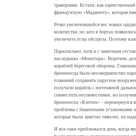
траверзами. Кстати, как единственны
французскую «Мадженту», которая име
Резко увеличившийся вес новых оруди
количества, но зато в бортах появили
увеличить углы обстрела. Поэтому каз
Параллельно, хотя и с заметным отста
наследника «Монитора». Впрочем, дол
кораблей береговой обороны. Главным
броненосца было несовершенство паро
плаваний сохранять парусное вооружен
получали корабль с ничтожной дально
совместить несовместимое, но получи
броненосец «Кэптен» – перевернулся в
проблемы с башенными установками п
которые были заметно тяжелее, но над
И все-таки приближался день, когда 
были привести к появлению нового кач