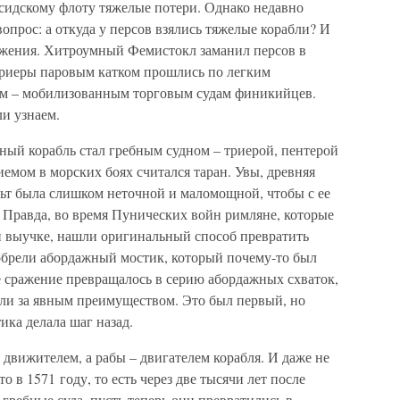
рсидскому флоту тяжелые потери. Однако недавно
опрос: а откуда у персов взялись тяжелые корабли? И
ажения. Хитроумный Фемистокл заманил персов в
 триеры паровым катком прошлись по легким
ем – мобилизованным торговым судам финикийцев.
ли узнаем.
ный корабль стал гребным судном – триерой, пентерой
иемом в морских боях считался таран. Увы, древняя
льт была слишком неточной и маломощной, чтобы с ее
Правда, во время Пунических войн римляне, которые
й выучке, нашли оригинальный способ превратить
обрели абордажный мостик, который почему-то был
е сражение превращалось в серию абордажных схваток,
ли за явным преимуществом. Это был первый, но
ика делала шаг назад.
 движителем, а рабы – двигателем корабля. И даже не
 в 1571 году, то есть через две тысячи лет после
 гребные суда, пусть теперь они превратились в