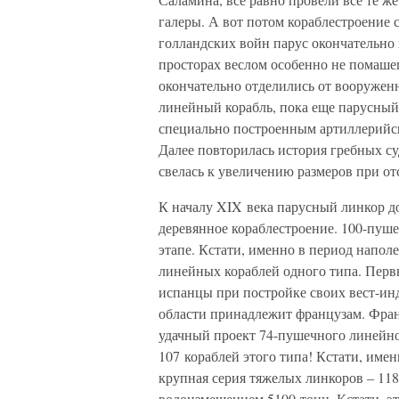
галеры. А вот потом кораблестроение 
голландских войн парус окончательно 
просторах веслом особенно не помаше
окончательно отделились от вооружен
линейный корабль, пока еще парусный
специально построенным артиллерийск
Далее повторилась история гребных су
свелась к увеличению размеров при о
К началу XIX века парусный линкор д
деревянное кораблестроение. 100-пуш
этапе. Кстати, именно в период напол
линейных кораблей одного типа. Пер
испанцы при постройке своих вест-инд
области принадлежит французам. Фран
удачный проект 74-пушечного линейног
107 кораблей этого типа! Кстати, имен
крупная серия тяжелых линкоров – 11
водоизмещением 5100 тонн. Кстати, э