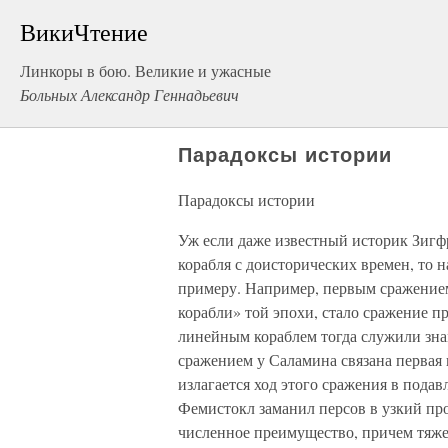
ВикиЧтение
Линкоры в бою. Великие и ужасные
Больных Александр Геннадьевич
Парадоксы истории
Парадоксы истории
Уж если даже известный историк Зигф
корабля с доисторических времен, то н
примеру. Например, первым сражение
корабли» той эпохи, стало сражение п
линейным кораблем тогда служили зна
сражением у Саламина связана первая 
излагается ход этого сражения в под
Фемистокл заманил персов в узкий про
численное преимущество, причем тяже