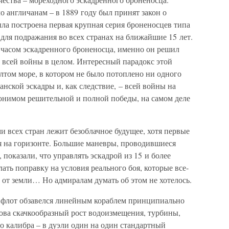
о англичанам – в 1889 году был принят закон о
ыла построена первая крупная серия броненосцев типа
для подражания во всех странах на ближайшие 15 лет.
 часом эскадренного броненосца, именно он решил
е, всей войны в целом. Интересный парадокс этой
елтом море, в котором не было потоплено ни одного
анской эскадры и, как следствие, – всей войны на
нонимом решительной и полной победы, на самом деле
ми всех стран лежит безоблачное будущее, хотя первые
я на горизонте. Большие маневры, проводившиеся
показали, что управлять эскадрой из 15 и более
ать поправку на условия реального боя, которые все-
о от земли… Но адмиралам думать об этом не хотелось.
й флот обзавелся линейным кораблем принципиально
нова скачкообразный рост водоизмещения, турбины,
о калибра – в дуэли один на один стандартный