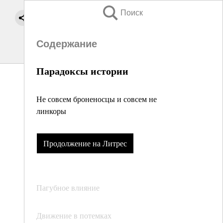
Поиск
Содержание
Парадоксы истории
Не совсем броненосцы и совсем не
линкоры
Продолжение на Литрес
Пагубное влияние
Движение в потемках