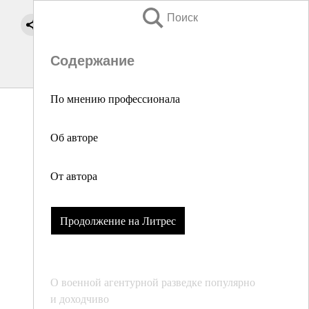
Поиск
Содержание
По мнению профессионала
Об авторе
От автора
Продолжение на Литрес
О военной агентурной разведке популярно
и доходчиво