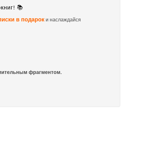
книг! 📚
писки в подарок
и наслаждайся
омительным фрагментом.