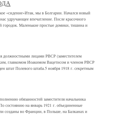
ГОДА
е «сидение»Итак, мы в Болгарии. Начался новый
 нас удручающее впечатление. После красочного
й городок. Маленькие простые домики, тишина и
ремя должностными лицами РВСР (заместителем
ким, главкомом Иоакимом Вацетисом и членом РВСР
н штат Полевого штаба.5 ноября 1918 г. секретным
исполнению обязанностей заместителя начальника
По состоянию на январь 1921 г. объединенные
и созданы во Франции, в Польше, на Балканах и