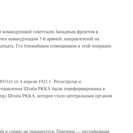
ий командующий советским Западным фронтом в
ачен командующим 7-й армией, направленной на
нштадта. Гго ближайшим помощником в этой операции
/141 от 4 апреля 1921 г. Региструпр и
о управления Штаба РККА были переформированы в
упр) Штаба РККА, которое стало центральным органом
май в стране не празднуется. Причина — нестабильная