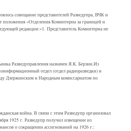
стоялось совещание представителей Разведупра, ВЧК и
т положения «Отделения Коминтерна за границей и
ледующей редакции:«1. Представитель Коминтерна не
ьника Разведуправления назначен Я.К. Берзин.Из
иоинформационный отдел (отдел радиоразведки) и
ду Дзержинским и Народным комиссариатом по
жданская война. В связи с этим Разведупр организовал
бря 1925 г. Разведупр получил извещение из
ансов о сокращении ассигнований на 1926 г.: