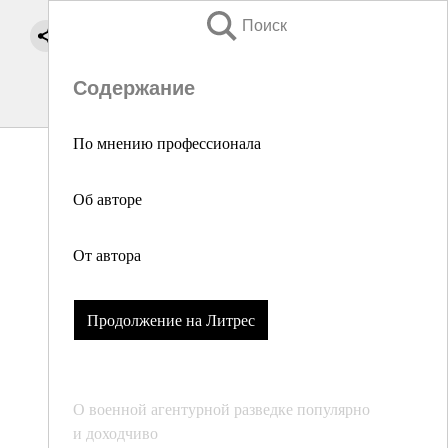
Поиск
Содержание
По мнению профессионала
Об авторе
От автора
Продолжение на Литрес
О военной агентурной разведке популярно
и доходчиво