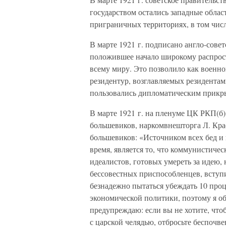
государством остались западные обла
приграничных территориях, в том числ
В марте 1921 г. подписано англо-совет
положившее начало широкому распрос
всему миру. Это позволило как военно
резидентур, возглавляемых резидентам
пользовались дипломатическим прикр
В марте 1921 г. на пленуме ЦК РКП(б
большевиков, наркомвнешторга Л. Кра
большевиков: «Источником всех бед и
время, является то, что коммунистиче
идеалистов, готовых умереть за идею, 
бессовестных приспособленцев, вступи
безнадежно пытаться убеждать 10 про
экономической политики, поэтому я о
предупреждаю: если вы не хотите, что
с царской челядью, отбросьте беспочв