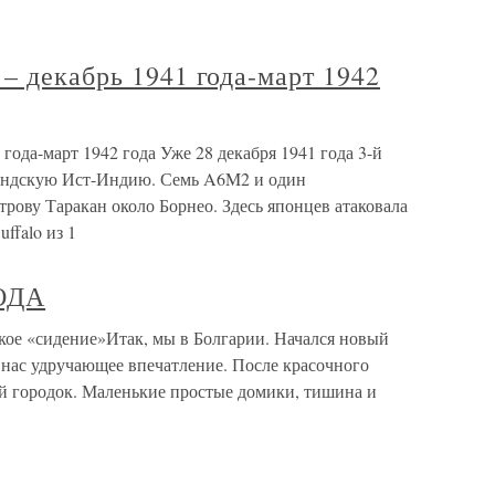
– декабрь 1941 года-март 1942
года-март 1942 года Уже 28 декабря 1941 года 3-й
ландскую Ист-Индию. Семь A6M2 и один
рову Таракан около Борнео. Здесь японцев атаковала
ffalo из 1
ГОДА
е «сидение»Итак, мы в Болгарии. Начался новый
 нас удручающее впечатление. После красочного
й городок. Маленькие простые домики, тишина и