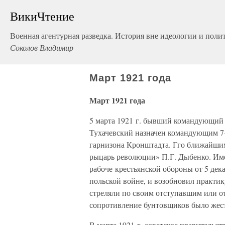
ВикиЧтение
Военная агентурная разведка. История вне идеологии и поли
Соколов Владимир
Март 1921 года
Март 1921 года
5 марта 1921 г. бывший командующий
Тухачевский назначен командующим 7-
гарнизона Кронштадта. Гго ближайши
рыцарь революции» П.Г. Дыбенко. Им
рабоче-крестьянской обороны от 5 дек
польской войне, и возобновил практик
стреляли по своим отступавшим или от
сопротивление бунтовщиков было жест
В марте 1921 г. советское правительс