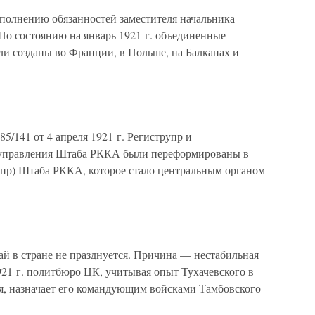
исполнению обязанностей заместителя начальника
По состоянию на январь 1921 г. объединенные
и созданы во Франции, в Польше, на Балканах и
/141 от 4 апреля 1921 г. Региструпр и
о управления Штаба РККА были переформированы в
упр) Штаба РККА, которое стало центральным органом
май в стране не празднуется. Причина — нестабильная
1921 г. политбюро ЦК, учитывая опыт Тухачевского в
я, назначает его командующим войсками Тамбовского