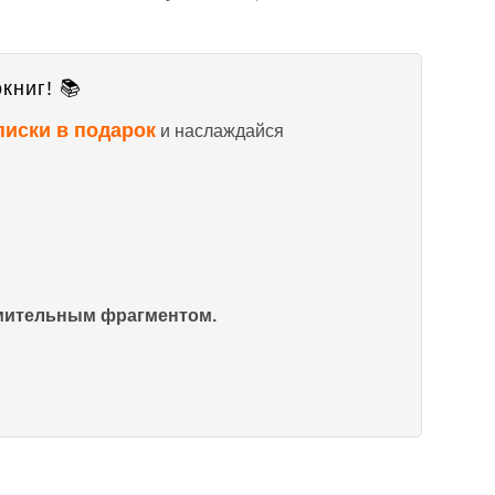
книг! 📚
писки в подарок
и наслаждайся
омительным фрагментом.