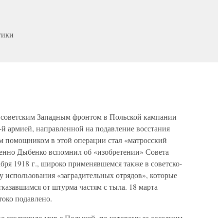
тики
 советским Западным фронтом в Польской кампании
й армией, направленной на подавление восстания
м помощником в этой операции стал «матросский
енно Дыбенко вспомнил об «изобретении» Совета
абря 1918 г., широко применявшемся также в советско-
у использования «заградительных отрядов», которые
казавшимся от штурма частям с тыла. 18 марта
око подавлено.
тво заключило мир с Польшей, по которому за соседним