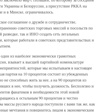
сти Украины и Белоруссии, а присутствие РККА на
е и в Минске, ограничивалось.
ское соглашение о дружбе и сотрудничестве,
транению советских торговых миссий и посольств по
й разведке, так и ИНО создать сеть легальных
и, которые работали в советских представительствах и
ытием.
) один из наиболее экономически грамотных
син, взывает к высшей партийной номенклатуре
 неприятностей, которые мы испытываем в настоящее
ская партия на 10 процентов состоит из убежденных
но не способных жить за нее, а на 90 процентов из
вших в нее, чтобы получить должность. Бесполезно и
центов фанатиков в необходимости этой новой
бращаюсь к остальным 90 процентам и честно
бы массы русского народа поступили с вами так же, как
енные мечтания и повернитесь лицом к экономическим