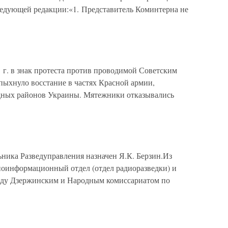
ледующей редакции:«1. Представитель Коминтерна не
1 г. в знак протеста против проводимой Советским
пыхнуло восстание в частях Красной армии,
дных районов Украины. Мятежники отказывались
ьника Разведуправления назначен Я.К. Берзин.Из
иоинформационный отдел (отдел радиоразведки) и
ду Дзержинским и Народным комиссариатом по