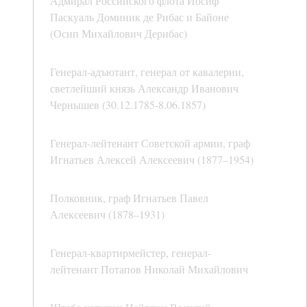
Адмирал Российского флота Иосиф
Паскуаль Доминик де Рибас и Байоне
(Осип Михайлович Дерибас)
Генерал-адъютант, генерал от кавалерии,
светлейший князь Александр Иванович
Чернышев (30.12.1785-8.06.1857)
Генерал-лейтенант Советской армии, граф
Игнатьев Алексей Алексеевич (1877–1954)
Полковник, граф Игнатьев Павел
Алексеевич (1878–1931)
Генерал-квартирмейстер, генерал-
лейтенант Потапов Николай Михайлович