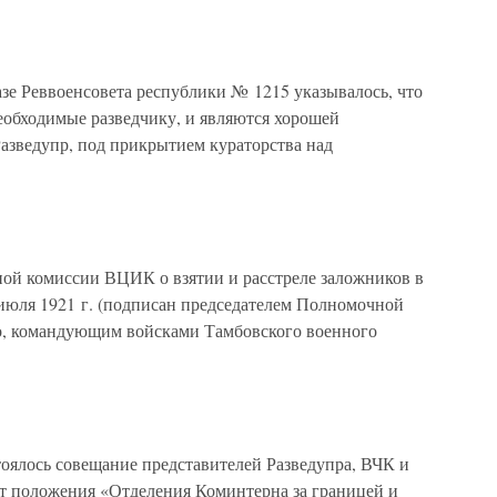
азе Реввоенсовета республики № 1215 указывалось, что
необходимые разведчику, и являются хорошей
Разведупр, под прикрытием кураторства над
ой комиссии ВЦИК о взятии и расстреле заложников в
 июля 1921 г. (подписан председателем Полномочной
 командующим войсками Тамбовского военного
стоялось совещание представителей Разведупра, ВЧК и
т положения «Отделения Коминтерна за границей и