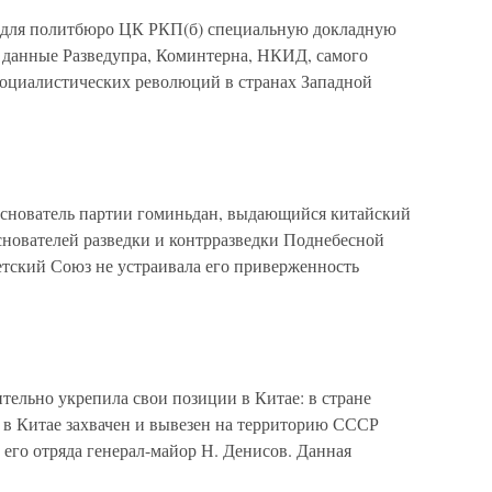
 для политбюро ЦК РКП(б) специальную докладную
 данные Разведупра, Коминтерна, НКИД, самого
социалистических революций в странах Западной
 основатель партии гоминьдан, выдающийся китайский
снователей разведки и контрразведки Поднебесной
тский Союз не устраивала его приверженность
ительно укрепила свои позиции в Китае: в стране
г. в Китае захвачен и вывезен на территорию СССР
 его отряда генерал-майор Н. Денисов. Данная