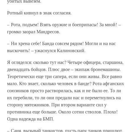
убитых вывезем.
Ротный кивнул в знак согласия.
– Рота, подъем! Взять оружие и боеприпасы! За мной! –
громко заорал Мандресов.
– Ни хрена себе! Банда совсем рядом! Могли и на нас
выскочить! – ужаснулся Калиновский.
Я огляделся: сколько тут нас? Четыре офицера, старшина,
двенадцать бойцов. Плюс двое – экипаж бронемашины.
Теоретически еще три сапера, если они живы. Все равно
мало. Кто знает, сколько человек в банде? Рота афганских
союзников просто растворилась, как и не было ее. То ли
их перебили, то ли они предали нас и переметнулись на
сторону мятежников. При втором варианте сил у
противника еще больше. Около сотни стволов. Плохо!
Одна надежда на БМП.
– Саня, вызывай танкистов, пусть пару танков пришлют.