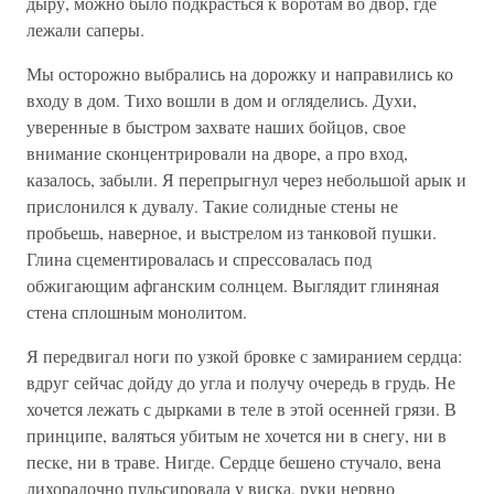
дыру, можно было подкрасться к воротам во двор, где
лежали саперы.
Мы осторожно выбрались на дорожку и направились ко
входу в дом. Тихо вошли в дом и огляделись. Духи,
уверенные в быстром захвате наших бойцов, свое
внимание сконцентрировали на дворе, а про вход,
казалось, забыли. Я перепрыгнул через небольшой арык и
прислонился к дувалу. Такие солидные стены не
пробьешь, наверное, и выстрелом из танковой пушки.
Глина сцементировалась и спрессовалась под
обжигающим афганским солнцем. Выглядит глиняная
стена сплошным монолитом.
Я передвигал ноги по узкой бровке с замиранием сердца:
вдруг сейчас дойду до угла и получу очередь в грудь. Не
хочется лежать с дырками в теле в этой осенней грязи. В
принципе, валяться убитым не хочется ни в снегу, ни в
песке, ни в траве. Нигде. Сердце бешено стучало, вена
лихорадочно пульсировала у виска, руки нервно