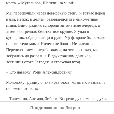
места. – Муталибов, Шапкин, за мной!
Мы перескочили через невысокую стену, и тотчас перед
нами, метрах в десяти, разорвались две минометные
мины. Виноградник вспороли автоматные очереди, а
затем выстрелило безоткатное орудие. Я упал в
кустарник, обдирая лицо и руки. Уф-ф, вроде бы осколки
просвистели мимо. Ничего не болит. Не задело…
Переползанием и перебежками, на четвереньках, мы
добрались до развалин. В двухэтажном домике у
лестницы стоял Тетрадзе и страховал вход.
– Кто наверху, Роин Александрович?
Молодому грузину очень нравилось, когда его называли
по имени отчеству.
– Ташметов, Алимов, Зибоев. Впереди духи, много духи.
Адын бандита Ташметов убил.
Продолжение на Литрес