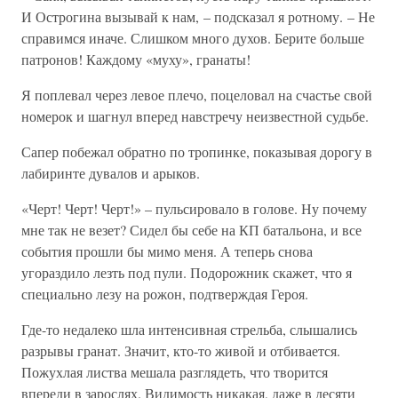
И Острогина вызывай к нам, – подсказал я ротному. – Не
справимся иначе. Слишком много духов. Берите больше
патронов! Каждому «муху», гранаты!
Я поплевал через левое плечо, поцеловал на счастье свой
номерок и шагнул вперед навстречу неизвестной судьбе.
Сапер побежал обратно по тропинке, показывая дорогу в
лабиринте дувалов и арыков.
«Черт! Черт! Черт!» – пульсировало в голове. Ну почему
мне так не везет? Сидел бы себе на КП батальона, и все
события прошли бы мимо меня. А теперь снова
угораздило лезть под пули. Подорожник скажет, что я
специально лезу на рожон, подтверждая Героя.
Где-то недалеко шла интенсивная стрельба, слышались
разрывы гранат. Значит, кто-то живой и отбивается.
Пожухлая листва мешала разглядеть, что творится
впереди в зарослях. Видимость никакая, даже в десяти