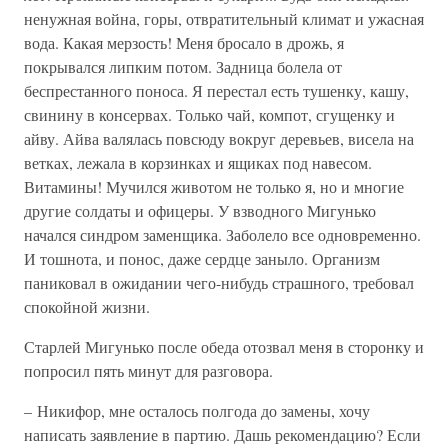
ненужная война, горы, отвратительный климат и ужасная
вода. Какая мерзость! Меня бросало в дрожь, я
покрывался липким потом. Задница болела от
беспрестанного поноса. Я перестал есть тушенку, кашу,
свинину в консервах. Только чай, компот, сгущенку и
айву. Айва валялась повсюду вокруг деревьев, висела на
ветках, лежала в корзинках и ящиках под навесом.
Витамины! Мучился животом не только я, но и многие
другие солдаты и офицеры. У взводного Мигунько
начался синдром заменщика. Заболело все одновременно.
И тошнота, и понос, даже сердце заныло. Организм
паниковал в ожидании чего-нибудь страшного, требовал
спокойной жизни.
Старлей Мигунько после обеда отозвал меня в сторонку и
попросил пять минут для разговора.
– Никифор, мне осталось полгода до замены, хочу
написать заявление в партию. Дашь рекомендацию? Если