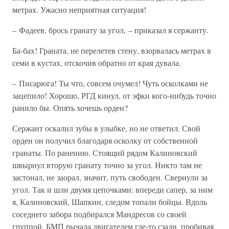
метрах. Ужасно неприятная ситуация!
– Фадеев, брось гранату за угол, – приказал я сержанту.
Ба-бах! Граната, не перелетев стену, взорвалась метрах в
семи в кустах, отскочив обратно от края дувала.
– Писарюга! Ты что, совсем очумел! Чуть осколками не
зацепило! Хорошо, РГД кинул, от эфки кого-нибудь точно
ранило бы. Опять хочешь орден?
Сержант оскалил зубы в улыбке, но не ответил. Свой
орден он получил благодаря осколку от собственной
гранаты. По ранению. Стоящий рядом Калиновский
швырнул вторую гранату точно за угол. Никто там не
застонал, не заорал, значит, путь свободен. Свернули за
угол. Так и шли двумя цепочками: впереди сапер, за ним
я, Калиновский, Шапкин, следом топали бойцы. Вдоль
соседнего забора подбирался Мандресов со своей
группой. БМП рычала двигателем где-то сзади, пробивая,