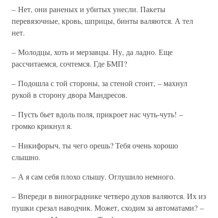
– Нет, они раненых и убитых унесли. Пакеты
перевязочные, кровь, шприцы, бинты валяются. А тел
нет.
– Молодцы, хоть и мерзавцы. Ну, да ладно. Еще
рассчитаемся, сочтемся. Где БМП?
– Подошла с той стороны, за стеной стоит, – махнул
рукой в сторону двора Мандресов.
– Пусть бьет вдоль поля, прикроет нас чуть-чуть! –
громко крикнул я.
– Никифорыч, ты чего орешь? Тебя очень хорошо
слышно.
– А я сам себя плохо слышу. Оглушило немного.
– Впереди в винограднике четверо духов валяются. Их из
пушки срезал наводчик. Может, сходим за автоматами? –