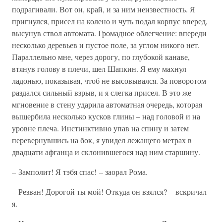
подрагивали. Вот он, край, и за ним неизвестность. Я
пригнулся, присел на колено и чуть подал корпус вперед,
высунув ствол автомата. Громадное облегчение: впереди
несколько деревьев и пустое поле, за углом никого нет.
Параллельно мне, через дорогу, по глубокой канаве,
втянув голову в плечи, шел Шапкин. Я ему махнул
ладонью, показывая, чтоб не высовывался. За поворотом
раздался сильный взрыв, и я слегка присел. В это же
мгновение в стену ударила автоматная очередь, которая
выщербила несколько кусков глины – над головой и на
уровне плеча. Инстинктивно упав на спину и затем
перевернувшись на бок, я увидел лежащего метрах в
двадцати афганца и склонившегося над ним старшину.
– Замполит! Я тэбя спас! – заорал Рома.
– Резван! Дорогой ты мой! Откуда он взялся? – вскричал
я.