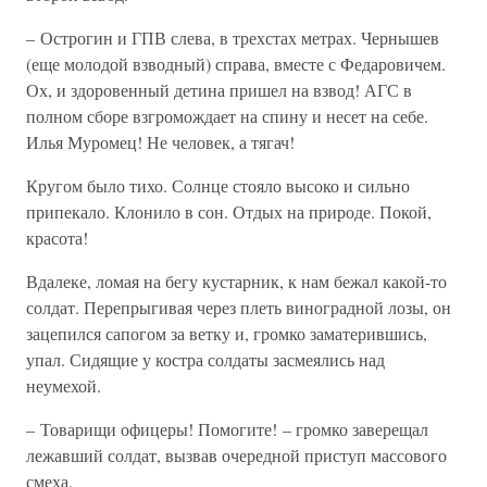
– Острогин и ГПВ слева, в трехстах метрах. Чернышев
(еще молодой взводный) справа, вместе с Федаровичем.
Ох, и здоровенный детина пришел на взвод! АГС в
полном сборе взгромождает на спину и несет на себе.
Илья Муромец! Не человек, а тягач!
Кругом было тихо. Солнце стояло высоко и сильно
припекало. Клонило в сон. Отдых на природе. Покой,
красота!
Вдалеке, ломая на бегу кустарник, к нам бежал какой-то
солдат. Перепрыгивая через плеть виноградной лозы, он
зацепился сапогом за ветку и, громко заматерившись,
упал. Сидящие у костра солдаты засмеялись над
неумехой.
– Товарищи офицеры! Помогите! – громко заверещал
лежавший солдат, вызвав очередной приступ массового
смеха.