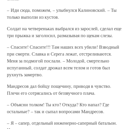
– Иди сюда, поможем, – улыбнулся Калиновский. – Ты
только выползи из кустов.
Солдат на четвереньках выбрался из зарослей, сделал еще
три прыжка и заголосил, размазывая по щекам слезы.
– Спасите! Спасите!!! Там наших всех убили! Взводный
при смерти. Славка и Серега лежат, отстреливаются.
Меня за подмогой послали. – Молодой, смертельно
испуганный, солдат дрожал всем телом и готов был
рухнуть замертво.
Мандресов дал бойцу пощечину, приводя в чувство.
Плечи его сотрясались от беззвучного плача.
– Объясни толком! Ты кто? Откуда? Кто напал? Где
остальные? – так и сыпал вопросами Мандресов.
– Я – сапер, отдельный инженерно-саперный батальон.