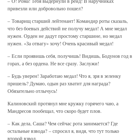
– О! Рома! Тебя выдернули в рейд! В наручниках
привезли или добровольно пошел?
– Товарищ старший лейтенант! Командир роты сказаль,
что без боевых действий не получу медал! А мне медал
нужен. Орден не дадут простому старшине, но медал
нужен. «За отвагу» хочу! Очень красивый медал!
– Если проявишь себя, получишь! Видишь, Бодунов год в
горах, а без ордена. Не все сразу. Заслужи!
– Будь уверен! Заработаю медал! Что я, зря в зеленку
пришель? Думаю, одын раз хватит для награда?
Обязательно отлычусь!
Калиновский протянул мне кружку горячего чаю, а
Мандресов пообещал, что скоро будет плов.
– Как дела, Саша? Чем сейчас рота занимается? Где
остальные взвода? – спросил я, видя, что тут только
второй взвод.