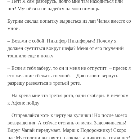
– Нет! Я сам разберусь, долго мне там находиться или
нет! Мучайся и не надейся на мою помощь.
Бугрим сделал попытку вырваться из лап Чапая вместе со
мной.
– Возьми с собой, Никифор Никифорыч! Почему я
должен суетиться вокруг шефа? Меня от его поучений
тошнило еще в полку.
– Если я тебя заберу, то он и меня не отпустит, – пресек я
его желание сбежать со мной. – Даю слово: вернусь –
разрешу развеяться в третьей роте.
– На хрена мне эта третья рота, одни скобари. Я вечером
к Афоне пойду.
– Отправляйся хоть к черту на кулички! Но после моего
возвращения! А сейчас отстань от меня. Задерживаешь!
Вдруг Чапай передумает. Марш к Подорожнику! Скоро
нас Муссолини вызовет на доклад, а никого на связи нет!