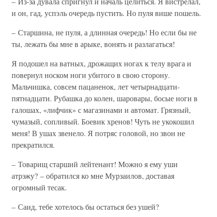
– Из-за дувала спригнул и началь целиться. Я вистрелал,
и он, гад, успэль очередь пустить. Но пуля више пошель.
– Старшина, не пуля, а длинная очередь! Но если бы не
ты, лежать бы мне в арыке, вонять и разлагаться!
Я подошел на ватных, дрожащих ногах к телу врага и
повернул носком ноги убитого в свою сторону.
Мальчишка, совсем пацаненок, лет четырнадцати-
пятнадцати. Рубашка до колен, шаровары, босые ноги в
галошах, «лифчик» с магазинами и автомат. Грязный,
чумазый, сопливый. Боевик хренов! Чуть не укокошил
меня! В ушах звенело. Я потряс головой, но звон не
прекратился.
– Товарищ старший лейтенант! Можно я ему уши
атрэжу? – обратился ко мне Мурзаилов, доставая
огромный тесак.
– Саид, тебе хотелось бы остаться без ушей?