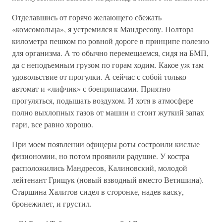
Отделавшись от горячо желающего сбежать
«комсомольца», я устремился к Мандресову. Полтора
километра пешком по ровной дороге в принципе полезно
для организма. А то обычно перемещаемся, сидя на БМП,
да с неподъемным грузом по горам ходим. Какое уж там
удовольствие от прогулки. А сейчас с собой только
автомат и «лифчик» с боеприпасами. Приятно
прогуляться, подышать воздухом. И хотя в атмосфере
полно выхлопных газов от машин и стоит жуткий запах
гари, все равно хорошо.
При моем появлении офицеры роты состроили кислые
физиономии, но потом проявили радушие. У костра
расположились Мандресов, Калиновский, молодой
лейтенант Грищук (новый взводный вместо Ветишина).
Старшина Халитов сидел в сторонке, надев каску,
бронежилет, и грустил.