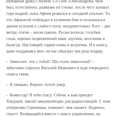
шикарная драка с мужем. Со слов Александрова, муж
был, естественно, размазан по стенке, после чего заливал
горе водкой, пока Афоня резвился в соседней спальне. То,
что Афанасий побеждал в кулачном бою и пользовался
диким успехом у слабого пола, неудивительно. Рост – два
метра, плечи – косая сажень. Русые волосы, голубые
глаза, хорошо подвешенный язык, шутник, весельчак и
балагур. Настоящий сорвиголова и везунчик. И в кинга,
даже поддаваясь мне, он нас обыграл три раза подряд.
– Замполит, что с тобой? Шо голос невеселый? –
заботливо спросил Василий Иванович в ходе очередного
сеанса связи.
– Я умираю. Вернее, почти умер.
– Комиссар! Я тебя спасу. Сейчас к вам приедет
Хмурцев, завезет аккумуляторы для радиостанций. С ним
отправляю Сероивана, поможет, чем сможет. Надеюсь,
спасет. Возвращайся вместе с ним к управлению, на