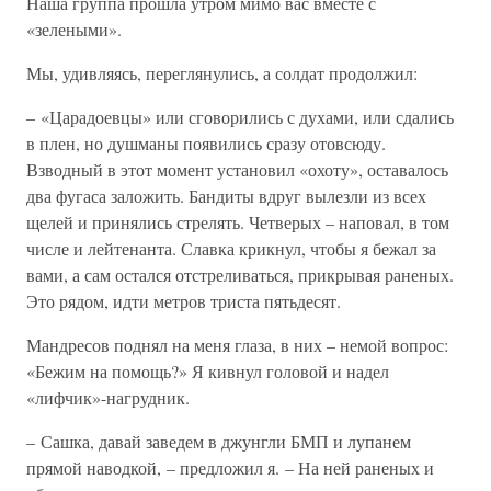
Наша группа прошла утром мимо вас вместе с
«зелеными».
Мы, удивляясь, переглянулись, а солдат продолжил:
– «Царадоевцы» или сговорились с духами, или сдались
в плен, но душманы появились сразу отовсюду.
Взводный в этот момент установил «охоту», оставалось
два фугаса заложить. Бандиты вдруг вылезли из всех
щелей и принялись стрелять. Четверых – наповал, в том
числе и лейтенанта. Славка крикнул, чтобы я бежал за
вами, а сам остался отстреливаться, прикрывая раненых.
Это рядом, идти метров триста пятьдесят.
Мандресов поднял на меня глаза, в них – немой вопрос:
«Бежим на помощь?» Я кивнул головой и надел
«лифчик»-нагрудник.
– Сашка, давай заведем в джунгли БМП и лупанем
прямой наводкой, – предложил я. – На ней раненых и