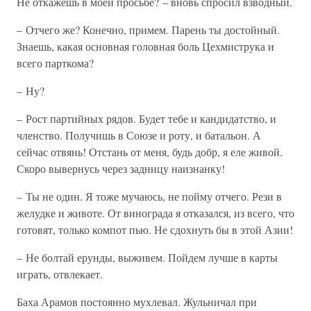
Не откажешь в моей просьбе? – вновь спросил взводный.
– Отчего же? Конечно, примем. Парень ты достойный.
Знаешь, какая основная головная боль Цехмиструка и
всего парткома?
– Ну?
– Рост партийных рядов. Будет тебе и кандидатство, и
членство. Получишь в Союзе и роту, и батальон. А
сейчас отвянь! Отстань от меня, будь добр, я еле живой.
Скоро вывернусь через задницу наизнанку!
– Ты не один. Я тоже мучаюсь, не пойму отчего. Рези в
желудке и животе. От винограда я отказался, из всего, что
готовят, только компот пью. Не сдохнуть бы в этой Азии!
– Не болтай ерунды, выживем. Пойдем лучше в карты
играть, отвлекает.
Баха Арамов постоянно мухлевал. Жульничал при