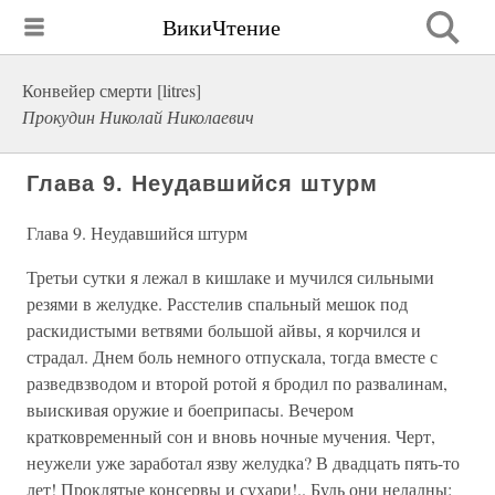
ВикиЧтение
Конвейер смерти [litres]
Прокудин Николай Николаевич
Глава 9. Неудавшийся штурм
Глава 9. Неудавшийся штурм
Третьи сутки я лежал в кишлаке и мучился сильными
резями в желудке. Расстелив спальный мешок под
раскидистыми ветвями большой айвы, я корчился и
страдал. Днем боль немного отпускала, тогда вместе с
разведвзводом и второй ротой я бродил по развалинам,
выискивая оружие и боеприпасы. Вечером
кратковременный сон и вновь ночные мучения. Черт,
неужели уже заработал язву желудка? В двадцать пять-то
лет! Проклятые консервы и сухари!.. Будь они неладны: