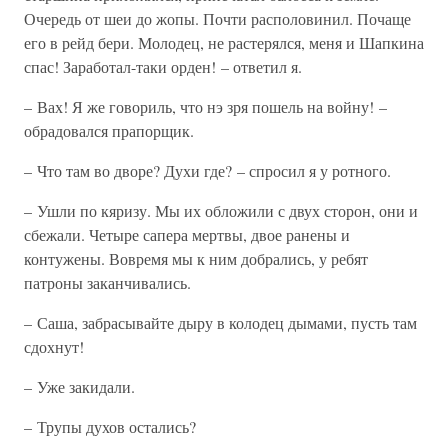
Очередь от шеи до жопы. Почти располовинил. Почаще
его в рейд бери. Молодец, не растерялся, меня и Шапкина
спас! Заработал-таки орден! – ответил я.
– Вах! Я же говориль, что нэ зря пошель на войну! –
обрадовался прапорщик.
– Что там во дворе? Духи где? – спросил я у ротного.
– Ушли по кяризу. Мы их обложили с двух сторон, они и
сбежали. Четыре сапера мертвы, двое ранены и
контужены. Вовремя мы к ним добрались, у ребят
патроны заканчивались.
– Саша, забрасывайте дыру в колодец дымами, пусть там
сдохнут!
– Уже закидали.
– Трупы духов остались?