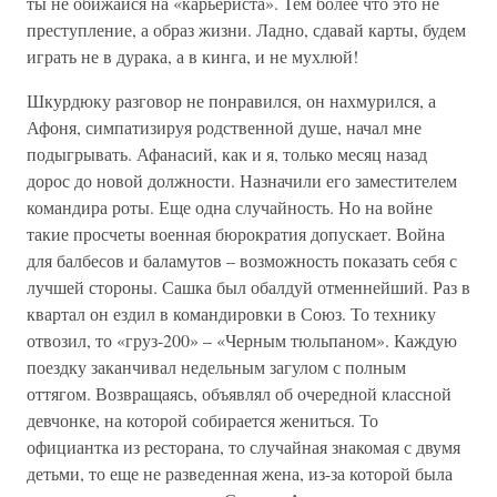
ты не обижайся на «карьериста». Тем более что это не
преступление, а образ жизни. Ладно, сдавай карты, будем
играть не в дурака, а в кинга, и не мухлюй!
Шкурдюку разговор не понравился, он нахмурился, а
Афоня, симпатизируя родственной душе, начал мне
подыгрывать. Афанасий, как и я, только месяц назад
дорос до новой должности. Назначили его заместителем
командира роты. Еще одна случайность. Но на войне
такие просчеты военная бюрократия допускает. Война
для балбесов и баламутов – возможность показать себя с
лучшей стороны. Сашка был обалдуй отменнейший. Раз в
квартал он ездил в командировки в Союз. То технику
отвозил, то «груз-200» – «Черным тюльпаном». Каждую
поездку заканчивал недельным загулом с полным
оттягом. Возвращаясь, объявлял об очередной классной
девчонке, на которой собирается жениться. То
официантка из ресторана, то случайная знакомая с двумя
детьми, то еще не разведенная жена, из-за которой была