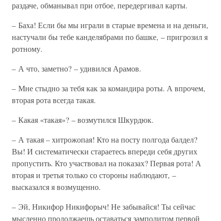
раздаче, обманывал при отбое, передергивал карты.
– Баха! Если бы мы играли в старые времена и на деньги,
настучали бы тебе канделябрами по башке, – пригрозил я
ротному.
– А что, заметно? – удивился Арамов.
– Мне стыдно за тебя как за командира роты. А впрочем,
вторая рота всегда такая.
– Какая «такая»? – возмутился Шкурдюк.
– А такая – хитрожопая! Кто на посту полгода балдел?
Вы! И систематически стараетесь впереди себя других
пропустить. Кто участвовал на показах? Первая рота! А
вторая и третья только со стороны наблюдают, –
высказался я возмущенно.
– Эй, Никифор Никифорыч! Не забывайся! Ты сейчас
мысленно продолжаешь оставаться замполитом первой