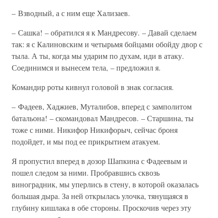
– Взводный, а с ним еще Хализаев.
– Сашка! – обратился я к Мандресову. – Давай сделаем
так: я с Калиновским и четырьмя бойцами обойду двор с
тыла. А ты, когда мы ударим по духам, иди в атаку.
Соединимся и вынесем тела, – предложил я.
Командир роты кивнул головой в знак согласия.
– Фадеев, Хаджиев, Муталибов, вперед с замполитом
батальона! – скомандовал Мандресов. – Старшина, ты
тоже с ними. Никифор Никифорыч, сейчас броня
подойдет, и мы под ее прикрытием атакуем.
Я пропустил вперед в дозор Шапкина с Фадеевым и
пошел следом за ними. Пробравшись сквозь
виноградник, мы уперлись в стену, в которой оказалась
большая дыра. За ней открылась улочка, тянущаяся в
глубину кишлака в обе стороны. Проскочив через эту