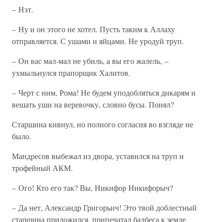
– Нэт.
– Ну и он этого не хотел. Пусть таким к Аллаху
отправляется. С ушами и яйцами. Не уродуй труп.
– Он вас мал-мал не убиль, а вы его жалель, –
ухмыльнулся прапорщик Халитов.
– Черт с ним, Рома! Не будем уподобляться дикарям и
вешать уши на веревочку, словно бусы. Понял?
Старшина кивнул, но полного согласия во взгляде не
было.
Мандресов выбежал из двора, уставился на труп и
трофейный АКМ.
– Ого! Кто его так? Вы, Никифор Никифорыч?
– Да нет, Александр Григорьич! Это твой доблестный
старшина приложился, припечатал балбеса к земле.