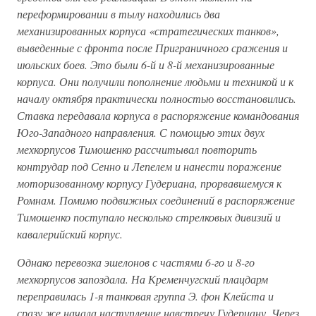
переформировании в тылу находились два
механизированных корпуса «стратегических танков»,
выведенные с фронта после Приграничного сражения и
июльских боев. Это были 6-й и 8-й механизированные
корпуса. Они получили пополнение людьми и техникой и к
началу октября практически полностью восстановились.
Ставка передавала корпуса в распоряжение командования
Юго-Западного направления. С помощью этих двух
мехкорпусов Тимошенко рассчитывал повторить
контрудар под Сенно и Лепелем и нанести поражение
моторизованному корпусу Гудериана, прорвавшемуся к
Ромнам. Помимо подвижных соединений в распоряжение
Тимошенко поступало несколько стрелковых дивизий и
кавалерийский корпус.
Однако перевозка эшелонов с частями 6-го и 8-го
мехкорпусов запоздала. На Кременчугский плацдарм
переправилась 1-я танковая группа Э. фон Клейста и
сразу же начала наступление навстречу Гудериану. Через