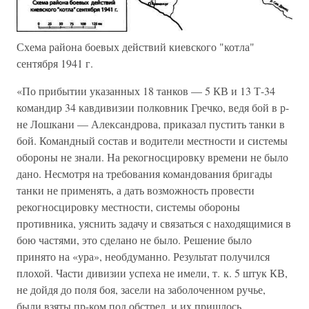
Схема района боевых действий киевского "котла"
сентября 1941 г.
«По прибытии указанных 18 танков — 5 КВ и 13 Т-34
командир 34 кавдивизии полковник Гречко, ведя бой в р-
не Лошкани — Александрова, приказал пустить танки в
бой. Командный состав и водители местности и системы
обороны не знали. На рекогносцировку времени не было
дано. Несмотря на требования командования бригады
танки не применять, а дать возможность провести
рекогносцировку местности, системы обороны
противника, уяснить задачу и связаться с находящимися в
бою частями, это сделано не было. Решение было
принято на «ура», необдуманно. Результат получился
плохой. Части дивизии успеха не имели, т. к. 5 штук КВ,
не дойдя до поля боя, засели на заболоченном ручье,
были взяты пр-ком под обстрел, и их пришлось