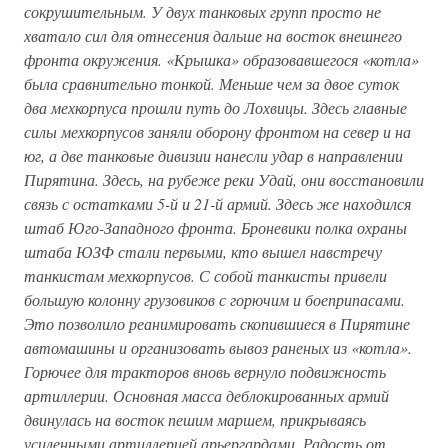
сокрушительным. У двух танковых групп просто не
хватало сил для отнесения дальше на восток внешнего
фронта окружения. «Крышка» образовавшегося «котла»
была сравнительно тонкой. Меньше чем за двое суток
два мехкорпуса прошли путь до Лохвицы. Здесь главные
силы мехкорпусов заняли оборону фронтом на север и на
юг, а две танковые дивизии нанесли удар в направлении
Пирятина. Здесь, на рубеже реки Удай, они восстановили
связь с остатками 5-й и 21-й армий. Здесь же находился
штаб Юго-Западного фронта. Броневики полка охраны
штаба ЮЗФ стали первыми, кто вышел навстречу
танкистам мехкорпусов. С собой танкисты привели
большую колонну грузовиков с горючим и боеприпасами.
Это позволило реанимировать скопившиеся в Пирятине
автомашины и организовать вывоз раненых из «котла».
Горючее для тракторов вновь вернуло подвижность
артиллерии. Основная масса деблокированных армий
двинулась на восток пешим маршем, прикрываясь
усиленными артиллерией арьергардами. Радость от