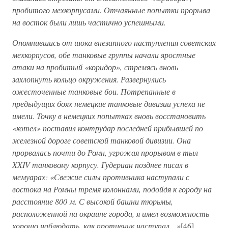
пробитого мехкорпусами. Отчаянные попытки прорыва
на восток были лишь частично успешными.
Опомнившись от шока внезапного наступления советских
мехкорпусов, обе танковые группы начали яростные
атаки на пробитый «коридор», стремясь вновь
захлопнуть кольцо окружения. Развернулись
ожесточенные танковые бои. Потрепанные в
предыдущих боях немецкие танковые дивизии успеха не
имели. Точку в немецких попытках вновь восстановить
«котел» поставил контрудар последней прибывшей по
железной дороге советской танковой дивизии. Она
прорвалась почти до Ромн, угрожая прорывом в тыл
XXIV танковому корпусу. Гудериан позднее писал в
мемуарах: «Свежие силы противника наступали с
востока на Ромны тремя колоннами, подойдя к городу на
расстояние 800 м. С высокой башни тюрьмы,
расположенной на окраине города, я имел возможность
хорошо наблюдать, как противник наступал…»
[46].