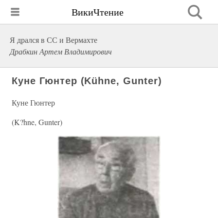
ВикиЧтение
Я дрался в СС и Вермахте
Драбкин Артем Владимирович
Куне Гюнтер (Kühne, Gunter)
Куне Гюнтер
(K?hne, Gunter)