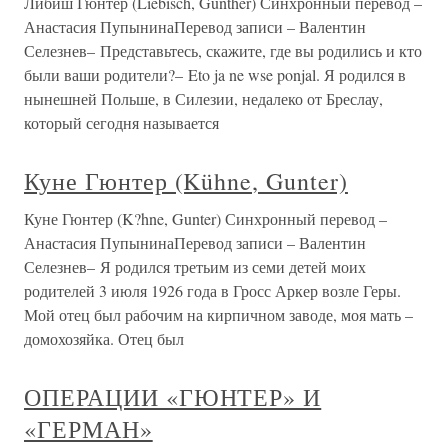
Либиш Гюнтер (Liebisch, Gunther) Синхронный перевод –
Анастасия ПупынинаПеревод записи – Валентин
Селезнев– Представьтесь, скажите, где вы родились и кто
были ваши родители?– Eto ja ne wse ponjal. Я родился в
нынешней Польше, в Силезии, недалеко от Бреслау,
который сегодня называется
Куне Гюнтер (Kühne, Gunter)
Куне Гюнтер (K?hne, Gunter) Синхронный перевод –
Анастасия ПупынинаПеревод записи – Валентин
Селезнев– Я родился третьим из семи детей моих
родителей 3 июля 1926 года в Гросс Аркер возле Геры.
Мой отец был рабочим на кирпичном заводе, моя мать –
домохозяйка. Отец был
ОПЕРАЦИИ «ГЮНТЕР» И
«ГЕРМАН»