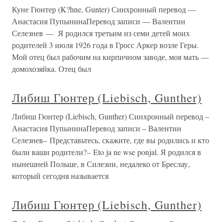
Куне Гюнтер (K?hne, Gunter) Синхронный перевод —
Анастасия ПупынинаПеревод записи — Валентин
Селезнев — Я родился третьим из семи детей моих
родителей 3 июля 1926 года в Гросс Аркер возле Геры.
Мой отец был рабочим на кирпичном заводе, моя мать —
домохозяйка. Отец был
Либиш Гюнтер (Liebisch, Gunther)
Либиш Гюнтер (Liebisch, Gunther) Синхронный перевод –
Анастасия ПупынинаПеревод записи – Валентин
Селезнев– Представьтесь, скажите, где вы родились и кто
были ваши родители?– Eto ja ne wse ponjal. Я родился в
нынешней Польше, в Силезии, недалеко от Бреслау,
который сегодня называется
Либиш Гюнтер (Liebisch, Gunther)