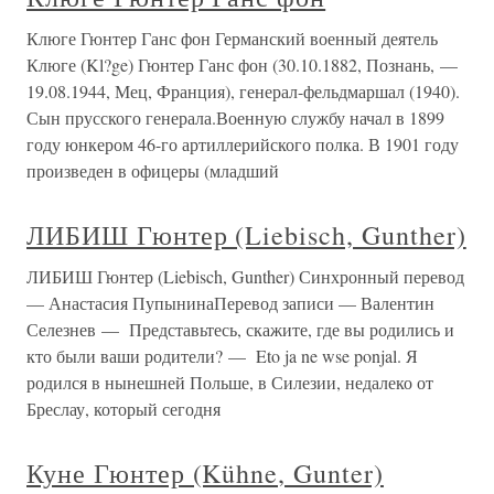
Клюге Гюнтер Ганс фон Германский военный деятель
Клюге (Kl?ge) Гюнтер Ганс фон (30.10.1882, Познань, —
19.08.1944, Мец, Франция), генерал-фельдмаршал (1940).
Сын прусского генерала.Военную службу начал в 1899
году юнкером 46-го артиллерийского полка. В 1901 году
произведен в офицеры (младший
ЛИБИШ Гюнтер (Liebisch, Gunther)
ЛИБИШ Гюнтер (Liebisch, Gunther) Синхронный перевод
— Анастасия ПупынинаПеревод записи — Валентин
Селезнев — Представьтесь, скажите, где вы родились и
кто были ваши родители? — Eto ja ne wse ponjal. Я
родился в нынешней Польше, в Силезии, недалеко от
Бреслау, который сегодня
Куне Гюнтер (Kühne, Gunter)