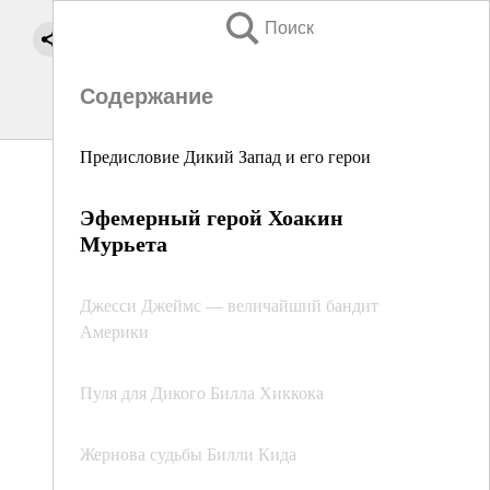
Поиск
Содержание
Предисловие Дикий Запад и его герои
Эфемерный герой Хоакин
Мурьета
Джесси Джеймс — величайший бандит
Америки
Пуля для Дикого Билла Хиккока
Жернова судьбы Билли Кида