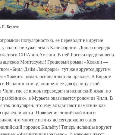
 Г. Бергесс
огромной популярностью, ее переводят на другие
ту знают не хуже, чем в Калифорнии. Дошла очередь
тается в США и в Англии. В ней Росита представлена
ра ацтеков Монтесумы! Грошовый роман «Хоакин —
твом «Бидл-Дайм-Лайбрари», тут же воруется другим
ем «Хоакин: роман, основанный на правде». В Европе
в Испании книгу, «пишет» ее для французской
 Чили, где ее вновь переводят на испанский язык, но
 разбойник», а Мурьета оказывается родом из Чили. В
я так популярен, что ему воздвигают памятник как
есправедливости! Появление чилийской книги
риков, что многие из них до сегодняшнего дня
чилийский городок Кильёту! Теперь испанцы воруют
званием «Чилийский кабальеро». И наконец, текст