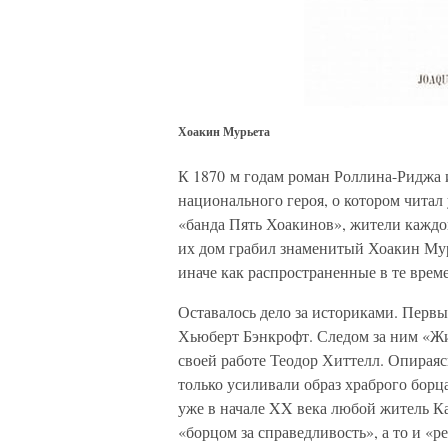
Хоакин Мурьета
К 1870 м годам роман Роллина-Риджа 
национального героя, о котором читал 
«банда Пять Хоакинов», жители каждо
их дом грабил знаменитый Хоакин Мур
иначе как распространенные в те врем
Оставалось дело за историками. Перв
Хьюберт Бэнкрофт. Следом за ним «Ж
своей работе Теодор Хиттелл. Опирая
только усиливали образ храброго борц
уже в начале XX века любой житель К
«борцом за справедливость», а то и 