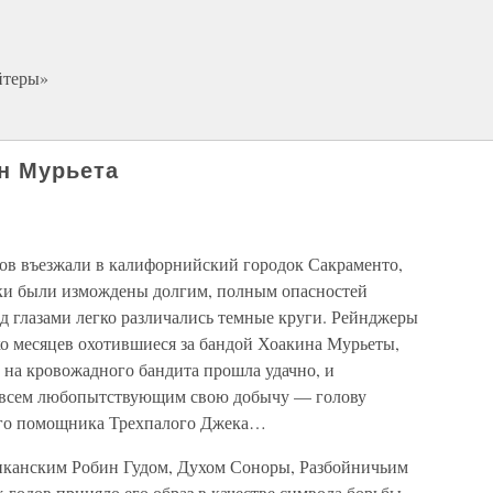
йтеры»
н Мурьета
ков въезжали в калифорнийский городок Сакраменто,
ики были измождены долгим, полным опасностей
од глазами легко различались темные круги. Рейнджеры
ко месяцев охотившиеся за бандой Хоакина Мурьеты,
а на кровожадного бандита прошла удачно, и
 всем любопытствующим свою добычу — голову
ого помощника Трехпалого Джека…
канским Робин Гудом, Духом Соноры, Разбойничьим
годов приняло его образ в качестве символа борьбы