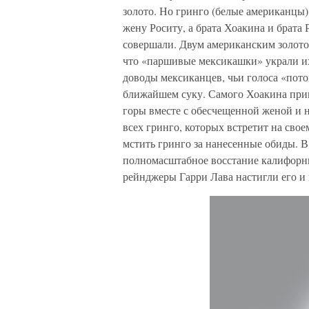
золото. Но гринго (белые американцы)
жену Роситу, а брата Хоакина и брата
совершали. Двум американским золотои
что «паршивые мексикашки» украли их
доводы мексиканцев, чьи голоса «пото
ближайшем суку. Самого Хоакина прив
горы вместе с обесчещенной женой и 
всех гринго, которых встретит на сво
мстить гринго за нанесенные обиды. В
полномасштабное восстание калифорн
рейнджеры Гарри Лава настигли его и 