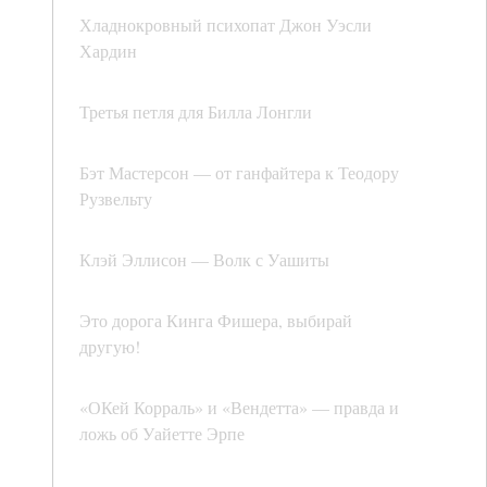
Хладнокровный психопат Джон Уэсли
Хардин
Третья петля для Билла Лонгли
Бэт Мастерсон — от ганфайтера к Теодору
Рузвельту
Клэй Эллисон — Волк с Уашиты
Это дорога Кинга Фишера, выбирай
другую!
«ОКей Корраль» и «Вендетта» — правда и
ложь об Уайетте Эрпе