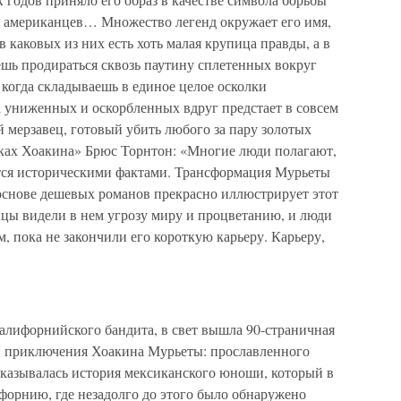
 американцев… Множество легенд окружает его имя,
в каковых из них есть хоть малая крупица правды, а в
аешь продираться сквозь паутину сплетенных вокруг
когда складываешь в единое целое осколки
а униженных и оскорбленных вдруг предстает в совсем
мерзавец, готовый убить любого за пару золотых
сках Хоакина» Брюс Торнтон: «Многие люди полагают,
ются историческими фактами. Трансформация Мурьеты
 основе дешевых романов прекрасно иллюстрирует этот
ы видели в нем угрозу миру и процветанию, и люди
, пока не закончили его короткую карьеру. Карьеру,
 калифорнийского бандита, в свет вышла 90-страничная
 приключения Хоакина Мурьеты: прославленного
сказывалась история мексиканского юноши, который в
орнию, где незадолго до этого было обнаружено