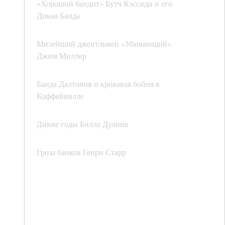
«Хороший бандит» Бутч Кэссиди и его
Дикая Банда
Милейший джентльмен «Убивающий»
Джим Миллер
Банда Далтонов и кровавая бойня в
Коффейвилле
Дикие годы Билла Дулина
Гроза банков Генри Старр