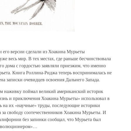
и его версии сделали из Хоакина Мурьеты
уже весь мир. В тех местах, где раньше бесчинствовала
го дома с гордостью заявляли приезжим, что именно
ьета. Книга Роллина-Риджа теперь воспринималась не
ена записки очевидцев освоения Дальнего Запада.
ым наживку поймал великий американский историк
изнь и приключения Хоакина Мурьеты» использовал в
сь на их «научные» труды, последующие историки
а за свободу соотечественников Хоакина Мурьеты. И
алифорнии без запинки сообщал, что Мурьета был
«революционером»…