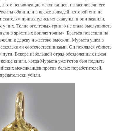
, люто ненавидящие мексиканцев, изнасиловали его
 Роситы обвинили в краже лошадей, которой они не
скателям приглянулись их скакуны, и они заявили,
 у них. Толпа оголтелых гринго не стала выслушивать
нули в яростных воплях толпы». Братьев повесили на
язали к дереву и жестоко высекли. Мурьета ушел в
несколькими соотечественниками. Он поклялся убивать
ем пути. Вскоре небольшой отряд обездоленных начал
 конце книги, когда Мурьета уже готов был поднять
ийских мексиканцев против белых поработителей,
предательски убили.