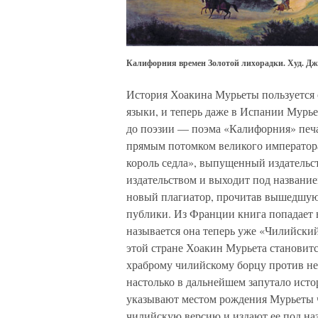
Калифорния времен Золотой лихорадки. Худ. Дж.
История Хоакина Мурьеты пользуется 
языки, и теперь даже в Испании Мурье
до поэзии — поэма «Калифорния» печа
прямым потомком великого императо
король седла», выпущенный издательс
издательством и выходит под названи
новый плагиатор, прочитав вышедшую 
публики. Из Франции книга попадает в
называется она теперь уже «Чилийский
этой стране Хоакин Мурьета становитс
храброму чилийскому борцу против н
настолько в дальнейшем запутало исто
указывают местом рождения Мурьеты 
чилийскую версию и издают ее под на