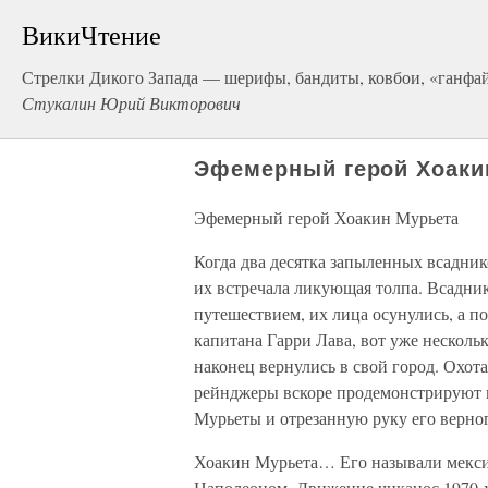
ВикиЧтение
Стрелки Дикого Запада — шерифы, бандиты, ковбои, «ганфа
Стукалин Юрий Викторович
Эфемерный герой Хоаки
Эфемерный герой Хоакин Мурьета
Когда два десятка запыленных всадни
их встречала ликующая толпа. Всадн
путешествием, их лица осунулись, а п
капитана Гарри Лава, вот уже несколь
наконец вернулись в свой город. Охот
рейнджеры вскоре продемонстрируют
Мурьеты и отрезанную руку его верн
Хоакин Мурьета… Его называли мекси
Наполеоном. Движение чиканос 1970-x 