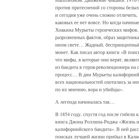
против притеснений со стороны белых
и сегодня уже очень сложно отличить, 
каковых ее нет вовсе. Но когда начин
Хоакина Мурьеты героических мифов, 
разрозненных фактов, образ защитник
ином свете… Жадный, беспринципный 
монет. Как писал автор книги «В пои
что мифы, в которые они верят, явля
из бандита в героя-революционера на
процесс… В дни Мурьеты калифорнийц
всех национальностей охотились за ним
по их мнению, вора и убийцы».
А легенда начиналась так…
В 1854 году, спустя год после гибели
книга Джона Роллина-Риджа «Жизнь и
калифорнийского бандита». В ней рас
поисках лучшей жизни прибыл в Калиф