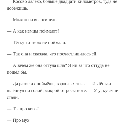
— Косово далеко, больше двадцати километров, туда не
добежишь.
— Можно на велосипеде.
— А как немцы поймают?
— Тётку-то твою не поймали.
— Так она и сказала, что посчастливилось ей.
— А зачем же она оттуда шла? Я ни за что оттуда не
пошёл бы.
— Да разве их поймёшь, взрослых-то… — И Лёнька
шлёпнул по голой, мокрой от росы ноге: — У-у, кусачие
стали.
— Ты про кого?
— Про мух.