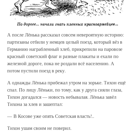
А после Лёнька рассказал совсем невероятную историю:
партизаны отбили у немцев целый поезд, который вёз в
Германию награбленный хлеб, прикрепили на паровозе
красный советский флаг и разные плакаты и ехали по
железной дороге, пока не роздали всё населению. А
потом пустили поезд в реку.
А однажды Лёнька прибежал утром на зорьке. Тихон ещё
спал. По лицу Лёньки, по тому, как у друга сияли глаза,
Тихон догадался — новость небывалая. Лёнька завёл
Тихона за хлев и зашептал:
— В Косове уже опять Советская власть!..
Тихон ушам своим не поверил.