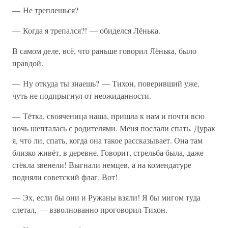
— Не треплешься?
— Когда я трепался?! — обиделся Лёнька.
В самом деле, всё, что раньше говорил Лёнька, было
правдой.
— Ну откуда ты знаешь? — Тихон, поверивший уже,
чуть не подпрыгнул от неожиданности.
— Тётка, свояченица наша, пришла к нам и почти всю
ночь шепталась с родителями. Меня послали спать. Дурак
я, что ли, спать, когда она такое рассказывает. Она там
близко живёт, в деревне. Говорит, стрельба была, даже
стёкла звенели! Выгнали немцев, а на комендатуре
подняли советский флаг. Вот!
— Эх, если бы они и Ружаны взяли! Я бы мигом туда
слетал, — взволнованно проговорил Тихон.