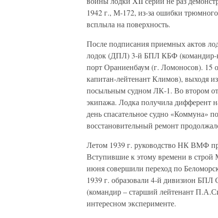
войны лодки XII серии не раз демонст
1942 г., М-172, из-за ошибки трюмного
всплыла на поверхность.
После подписания приемных актов лод
лодок (ДПЛ) 3-й БПЛ КБФ (командир-к
порт Ораниенбаум (г. Ломоносов). 15 о
капитан-лейтенант Климов), выходя из
посыльным судном ЛК-1. Во втором отс
экипажа. Лодка получила дифферент н
день спасательное судно «Коммуна» по
восстановительный ремонт продолжался 
Летом 1939 г. руководство НК ВМФ пр
Вступившие к этому времени в строй М
июня совершили переход по Беломорск
1939 г. образовали 4-й дивизион БПЛ 
(командир – старший лейтенант П.А.Си
интересном эксперименте.