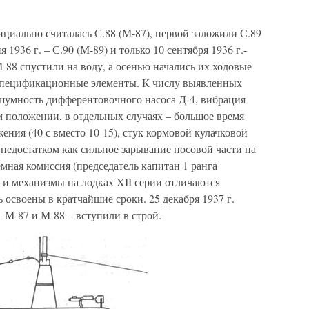
циально считалась С.88 (М-87), первой заложили С.89
я 1936 г. – С.90 (М-89) и только 10 сентября 1936 г.-
-88 спустили на воду, а осенью начались их ходовые
 спецификационные элементы. К числу выявленных
шумность дифферентовочного насоса Д-4, вибрация
м положении, в отдельных случаях – большое время
ния (40 с вместо 10-15), стук кормовой кулачковой
недостатком как сильное зарывание носовой части на
ная комиссия (председатель капитан 1 ранга
 и механизмы на лодках XII серии отличаются
 освоены в кратчайшие сроки. 25 декабря 1937 г.
 М-87 и М-88 – вступили в строй.