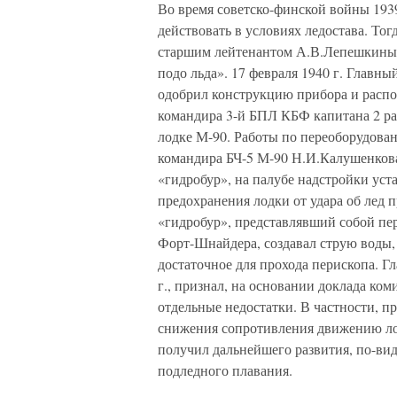
Во время советско-финской войны 19
действовать в условиях ледостава. То
старшим лейтенантом А.В.Лепешкиным
подо льда». 17 февраля 1940 г. Главн
одобрил конструкцию прибора и распо
командира 3-й БПЛ КБФ капитана 2 ра
лодке М-90. Работы по переоборудова
командира БЧ-5 М-90 Н.И.Калушенкова
«гидробур», на палубе надстройки уст
предохранения лодки от удара об лед 
«гидробур», представлявший собой пе
Форт-Шнайдера, создавал струю воды, 
достаточное для прохода перископа. 
г., признал, на основании доклада ко
отдельные недостатки. В частности, 
снижения сопротивления движению ло
получил дальнейшего развития, по-ви
подледного плавания.