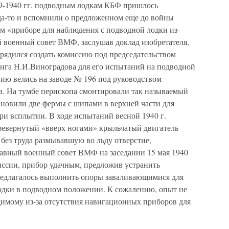
39-1940 гг. подводным лодкам КБФ пришлось
гда-то и вспомнили о предложенном еще до войны
 «приборе для наблюдения с подводной лодки из-
ый военный совет ВМФ, заслушав доклад изобретателя,
рядился создать комиссию под председательством
нга Н.И.Виноградова для его испытаний на подводной
нию велись на заводе № 196 под руководством
. На тумбе перископа смонтировали так называемый
ановили две фермы с шипами в верхней части для
при всплытии. В ходе испытаний весной 1940 г.
ревернутый «вверх ногами» крыльчатый двигатель
без труда размывавшую во льду отверстие,
Главный военный совет ВМФ на заседании 15 мая 1940
миссии, прибор удачным, предложив устранить
предлагалось выполнить опоры заваливающимися для
дки в подводном положении. К сожалению, опыт не
димому из-за отсутствия навигационных приборов для