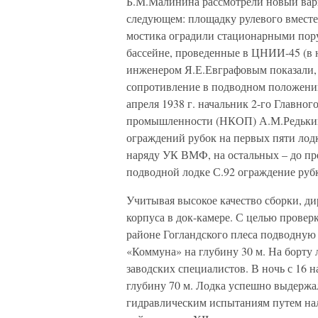
Б.М.Малинина рассмотрели новый вар
следующем: площадку рулевого вместе 
мостика оградили стационарными пор
бассейне, проведенные в ЦНИИ-45 (в
инженером Я.Е.Евграфовым показали, 
сопротивление в подводном положении 
апреля 1938 г. начальник 2-го Главно
промышленности (НКОП) А.М.Редькин 
ограждений рубок на первых пяти лод
наряду УК ВМФ, на остальных – до пр
подводной лодке С.92 ограждение рубк
Учитывая высокое качество сборки, д
корпуса в док-камере. С целью провер
районе Гогландского плеса подводную 
«Коммуна» на глубину 30 м. На борту 
заводских специалистов. В ночь с 16 на
глубину 70 м. Лодка успешно выдержал
гидравлическим испытаниям путем нали