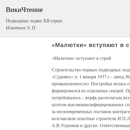
ВикиЧтение
Подводные лодки XII серии
Игнатьев Э. П.
«Малютки» вступают в с
«Малютки» вступают в строй
Строительство первых подводных лодок
«Судомех» (с 1 января 1937 г.- завод
промышленности). Постройка велась с
формировался из отдельных секций. П
потребовалось – верфь располагала 
штатом высококвалифицированных спец
за несвоевременных поставок контраг
возглавляли опытные строители И.П.Л
А.В.Угрюмов и другие. Ответственны