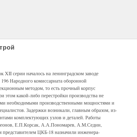
трой
 XII серии началось на ленинградском заводе
 № 196 Народного комиссариата оборонной
екционным методом, то есть прочный корпус
ри этом какой-либо перестройки производства не
всеми необходимыми производственными мощностями и
иалистов. Задержки возникали, главным образом, из-
ентами комплектующих узлов и деталей. Работы
еонов, Е.П.Корсак, А.А.Пономарев, А.М.Седин,
м представителем ЦКБ-18 назначили инженера-