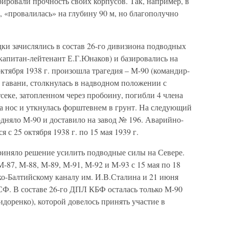
рировали прочность своих корпусов. Так, например, в
, «провалилась» на глубину 90 м, но благополучно
ки зачислялись в состав 26-го дивизиона подводных
апитан-лейтенант Е.Г.Юнаков) и базировались на
ктября 1938 г. произошла трагедия – М-90 (командир-
 гавани, столкнулась в надводном положении с
еке, затопленном через пробоину, погибли 4 члена
а нос и уткнулась форштевнем в грунт. На следующий
дняло М-90 и доставило на завод № 196. Аварийно-
с 25 октября 1938 г. по 15 мая 1939 г.
иняло решение усилить подводные силы на Севере.
-87, М-88, М-89, М-91, М-92 и М-93 с 15 мая по 18
о-Балтийскому каналу им. И.В.Сталина и 21 июня
СФ. В составе 26-го ДПЛ КБФ осталась только М-90
доренко), которой довелось принять участие в