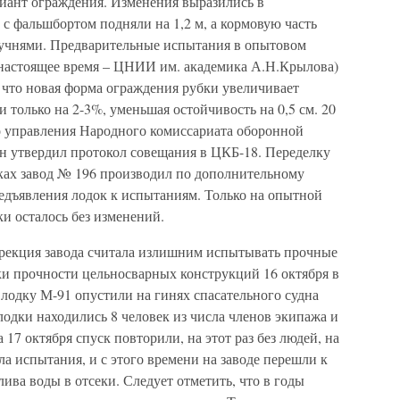
иант ограждения. Изменения выразились в
с фальшбортом подняли на 1,2 м, а кормовую часть
учнями. Предварительные испытания в опытовом
 настоящее время – ЦНИИ им. академика А.Н.Крылова)
что новая форма ограждения рубки увеличивает
только на 2-3%, уменьшая остойчивость на 0,5 см. 20
го управления Народного комиссариата оборонной
утвердил протокол совещания в ЦКБ-18. Переделку
ках завод № 196 производил по дополнительному
едъявления лодок к испытаниям. Только на опытной
и осталось без изменений.
ирекция завода считала излишним испытывать прочные
ки прочности цельносварных конструкций 16 октября в
лодку М-91 опустили на гинях спасательного судна
лодки находились 8 человек из числа членов экипажа и
 17 октября спуск повторили, на этот раз без людей, на
а испытания, и с этого времени на заводе перешли к
ва воды в отсеки. Следует отметить, что в годы