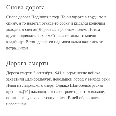
Снова дорога
Снова дорога Поднялся ветер. То он ударял в грудь, то в
спину, а то налетал откуда-то сбоку и кидался колючим
холодным снегом.Дорога шла ровным полем. Потом
круто поднялась на холм.Справа от холма темнело
кладбище. Ветви деревьев над могилками качались от
ветра.Тихон
Дорога смерти
Дорога смерти 8 сентября 1941 г. германские войска
захватили Шлиссельбург, небольшой город у выхода реки
Невы из Ладожского озера. Однако Шлиссельбургская
крепость,[76] находящаяся на острове при этом выходе,
осталась в руках советских войск. В ней оборонялся
небольшой