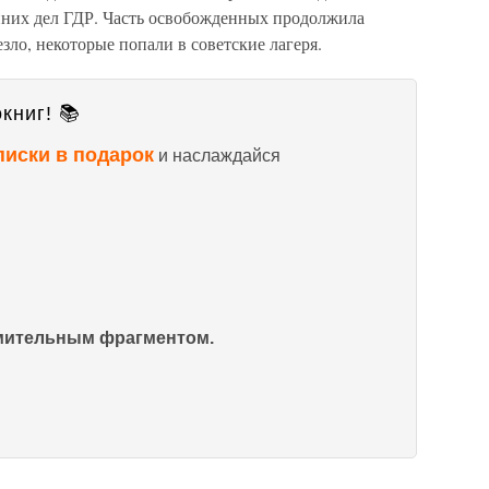
нних дел ГДР. Часть освобожденных продолжила
езло, некоторые попали в советские лагеря.
книг! 📚
писки в подарок
и наслаждайся
омительным фрагментом.