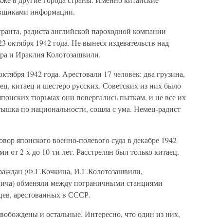
авщиками информации.
гранта, радиста английской пароходной компании
3 октября 1942 года. Не вынеся издевательств над
ера и Ираклия Колотозашвили.
ктября 1942 года. Арестовали 17 человек: два грузина,
нец, китаец и шестеро русских. Советских из них было
японских тюрьмах они повергались пыткам, и не все их
тышка по национальности, сошла с ума. Немец-радист
овор японского военно-полевого суда в декабре 1942
ми от 2-х до 10-ти лет. Расстрелян был только китаец.
граждан (Ф.Г.Кочкина, И.Г.Колотозашвили,
евича) обменяли между пограничными станциями
цев, арестованных в СССР.
свобождены и остальные. Интересно, что один из них,