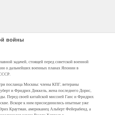
ой войны
авной задачей, стоящей перед советской военной
ации о дальнейших военных планах Японии в
 СССР.
 три посланца Москвы: члены КПГ, ветераны
уберт и Фридрих Диккель, жена последнего Дорис,
ды. Перед своей китайской миссией Ганс и Фридрих
скве. Вскоре к ним присоединились опытные уже
Эрих Краутман, американец Альберт Фейерабенд, а
исоединился немец Вилли Херпольд.