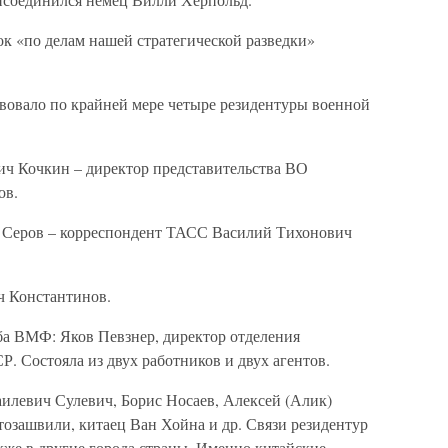
ок «по делам нашей стратегической разведки»
твовало по крайней мере четыре резидентуры военной
вич Кочкин – директор представительства ВО
ов.
ч Серов – корреспондент ТАСС Василий Тихонович
ч Константинов.
ба ВМФ: Яков Певзнер, директор отделения
. Состояла из двух работников и двух агентов.
аилевич Сулевич, Борис Носаев, Алексей (Алик)
озашвили, китаец Ван Хойна и др. Связи резидентур
кже в другие города страны. Именно китайские