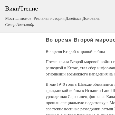
ВикиЧтение
Мост шпионов. Реальная история Джеймса Донована
Север Александр
Во время Второй миров
Во время Второй мировой войны
После начала Второй мировой войны гл
разведкой в Китае, стал сбор информ
отношении возможного нападения на
В мае 1940 года в Шанхае объявились
гражданской войны в Испании Ганс Ш
урожденная Сарккинен, финка из Кана
прошли специальную подготовку в Мо
советские военные разведчики латыш 
также и Альфред Розенбаум. К ним пр