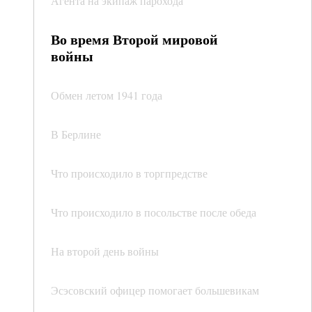
Агента на экипаж парохода
Во время Второй мировой
войны
Обмен летом 1941 года
В Берлине
Что происходило в торгпредстве
Что происходило в посольстве после обеда
На второй день войны
Эсэсовский офицер помогает большевикам