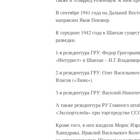
В сентябре 1941 года на Дальний Вост
направлен Яков Певзнер.
К середине 1942 года в Шанхае сущес
разведки.
1-я резидентура ГРУ: Федор Григорье
«Интурист» в Шанхае – Н.Г.Владимир
2-я резидентура ГРУ: Олег Васильеви
Власов («Линк»).
3-я резидентура ГРУ: Василий Никити
А также резидентура РУ Главного шта
«Экспортхлеба» при торгпредстве СССР
Кроме того, в них входили Морис Изр
Хаиндрава, Ираклий Васильевич Колот
не ограничивались Шанхаем и вели та