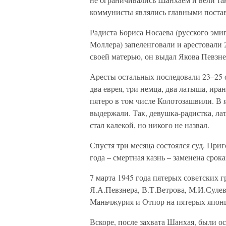
коммунисты являлись главными пост
Радиста Бориса Носаева (русского эми
Моллера) запеленговали и арестовали 2
своей матерью, он выдал Якова Певзн
Аресты остальных последовали 23–25 о
два еврея, три немца, два латыша, ира
пятеро в том числе Колотозашвили. В 
выдержали. Так, девушка-радистка, ла
стал калекой, но никого не назвал.
Спустя три месяца состоялся суд. Приг
года – смертная казнь – заменена срока
7 марта 1945 года пятерых советских 
Я.А.Певзнера, В.Т.Ветрова, М.И.Сул
Маньчжурия и Отпор на пятерых япон
Вскоре, после захвата Шанхая, были о