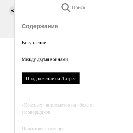
Поиск
Содержание
Вступление
Между двумя войнами
Продолжение на Литрес
«Красных» дипломатов на «белых»
заговорщиков
Подготовка заговора