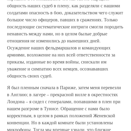
общность наших судеб в плену, как разделяли с нашими
солдатами опасность в бою, доказательством чего служит
большое число офицеров, павших в сражениях. Только
последующие систематические интриги смогли породить
ненависть между нами, но в целом былые добрые
отношения не изменились до нынешних дней.
Осуждение наших фельдмаршалов и командующих
армиями, возложение на них всей ответственности за
приказы, изданные во время войны, снискали им
уважение и симпатию всех немцев, осознававших
общность своих судеб.
Я был пленным сначала в Париже, затем меня перевезли
в Англию; в лагере – прекрасной вилле в окрестностях
Лондона – я сидел с генералами, попавшими в плен при
нашем разгроме в Тунисе. Обращение с нами было
корректным, в целом в рамках положений Женевской
конвенции. Но в каждой комнате были установлены
микрофоны. Тогда мы впервые узнали, что близкие