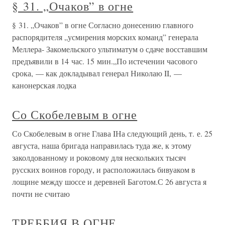
§ 31. „Очаков” в огне
§ 31. „Очаков” в огне Согласно донесению главного
распорядителя „усмирения морских команд” генерала
Меллера- Закомельского ультиматум о сдаче восставшим
предъявили в 14 час. 15 мин.„По истечении часового
срока, — как докладывал генерал Николаю II, —
канонерская лодка
Со Скобелевым в огне
Со Скобелевым в огне Глава IНа следующий день, т. е. 25
августа, наша бригада направилась туда же, к этому
заколдованному и роковому для нескольких тысяч
русских воинов городу, и расположилась бивуаком в
лощине между шоссе и деревней Баготом.С 26 августа я
почти не считаю
ТРЕББИЯ В ОГНЕ