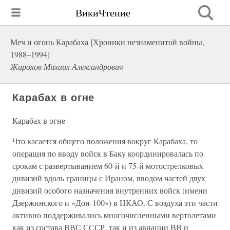
ВикиЧтение
Меч и огонь Карабаха [Хроники незнаменитой войны,
1988–1994]
Жирохов Михаил Александрович
Карабах в огне
Карабах в огне
Что касается общего положения вокруг Карабаха, то
операция по вводу войск в Баку координировалась по
срокам с развертыванием 60-й и 75-й мотострелковых
дивизий вдоль границы с Ираном, вводом частей двух
дивизий особого назначения внутренних войск (имени
Дзержинского и «Дон-100») в НКАО. С воздуха эти части
активно поддерживались многочисленными вертолетами
как из состава ВВС СССР, так и из авиации ВВ и