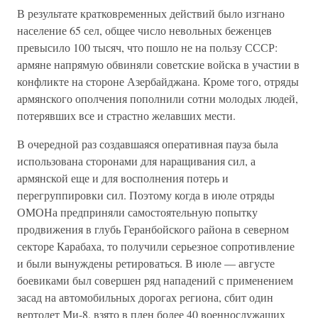
В результате кратковременных действий было изгнано
население 65 сел, общее число невольных беженцев
превысило 100 тысяч, что пошло не на пользу СССР:
армяне напрямую обвиняли советские войска в участии в
конфликте на стороне Азербайджана. Кроме того, отряды
армянского ополчения пополнили сотни молодых людей,
потерявших все и страстно желавших мести.
В очередной раз создавшаяся оперативная пауза была
использована сторонами для наращивания сил, а
армянской еще и для восполнения потерь и
перегруппировки сил. Поэтому когда в июле отряды
ОМОНа предприняли самостоятельную попытку
продвижения в глубь Геранбойского района в северном
секторе Карабаха, то получили серьезное сопротивление
и были вынуждены ретироваться. В июле — августе
боевиками был совершен ряд нападений с применением
засад на автомобильных дорогах региона, сбит один
вертолет Ми-8, взято в плен более 40 военнослужащих