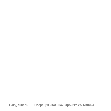
←
→
Баку, январь 1990 года
Операция «Кольцо». Хроника событий (апрель — май 1991 года)