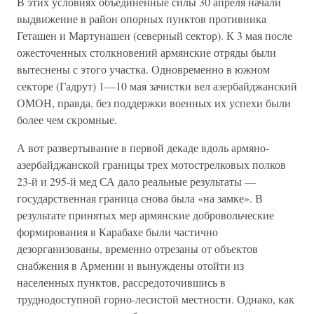
В этих условиях объединенные силы 30 апреля начали
выдвижение в район опорных пунктов противника
Геташен и Мартунашен (северный сектор). К 3 мая после
ожесточенных столкновений армянские отряды были
вытеснены с этого участка. Одновременно в южном
секторе (Гадрут) 1—10 мая зачистки вел азербайджанский
ОМОН, правда, без поддержки военных их успехи были
более чем скромные.
А вот развертывание в первой декаде вдоль армяно-
азербайджанской границы трех мотострелковых полков
23-й и 295-й мед СА дало реальные результаты —
государственная граница снова была «на замке». В
результате принятых мер армянские добровольческие
формирования в Карабахе были частично
дезорганизованы, временно отрезаны от объектов
снабжения в Армении и вынуждены отойти из
населенных пунктов, рассредоточившись в
труднодоступной горно-лесистой местности. Однако, как