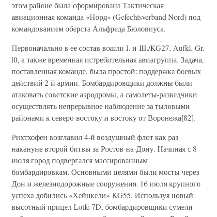
этом районе была сформирована Тактическая
авиационная команда «Норд» (Gefechtsverband Nord) под
командованием оберста Альфреда Бюловиуса.
Первоначально в ее состав вошли I. и III./KG27, Aufkl. Gr.
l0, а также временная истребительная авиагруппа. Задача,
поставленная команде, была простой: поддержка боевых
действий 2-й армии. Бомбардировщики должны были
атаковать советские аэродромы, а самолеты-разведчики
осуществлять непрерывное наблюдение за тыловыми
районами к северо-востоку и востоку от Воронежа[82].
Рихтхофен возглавил 4-й воздушный флот как раз
накануне второй битвы за Ростов-на-Дону. Начиная с 8
июля город подвергался массированным
бомбардировкам. Основными целями были мосты через
Дон и железнодорожные сооружения. 16 июля крупного
успеха добились «Хейнкели» KG55. Используя новый
высотный прицел Lotfe 7D, бомбардировщики сумели