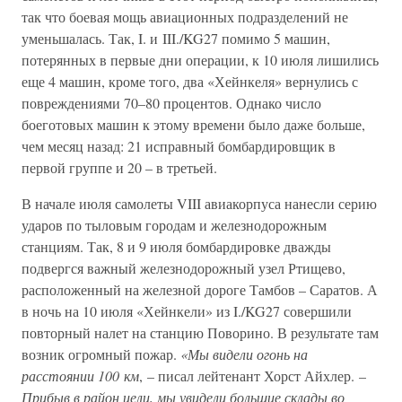
так что боевая мощь авиационных подразделений не
уменьшалась. Так, I. и III./KG27 помимо 5 машин,
потерянных в первые дни операции, к 10 июля лишились
еще 4 машин, кроме того, два «Хейнкеля» вернулись с
повреждениями 70–80 процентов. Однако число
боеготовых машин к этому времени было даже больше,
чем месяц назад: 21 исправный бомбардировщик в
первой группе и 20 – в третьей.
В начале июля самолеты VIII авиакорпуса нанесли серию
ударов по тыловым городам и железнодорожным
станциям. Так, 8 и 9 июля бомбардировке дважды
подвергся важный железнодорожный узел Ртищево,
расположенный на железной дороге Тамбов – Саратов. А
в ночь на 10 июля «Хейнкели» из I./KG27 совершили
повторный налет на станцию Поворино. В результате там
возник огромный пожар.
«Мы видели огонь на
расстоянии 100 км
, – писал лейтенант Хорст Айхлер. –
Прибыв в район цели, мы увидели большие склады во