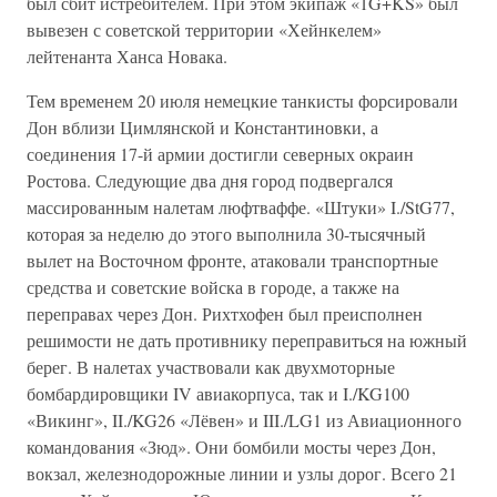
был сбит истребителем. При этом экипаж «1G+KS» был
вывезен с советской территории «Хейнкелем»
лейтенанта Ханса Новака.
Тем временем 20 июля немецкие танкисты форсировали
Дон вблизи Цимлянской и Константиновки, а
соединения 17-й армии достигли северных окраин
Ростова. Следующие два дня город подвергался
массированным налетам люфтваффе. «Штуки» I./StG77,
которая за неделю до этого выполнила 30-тысячный
вылет на Восточном фронте, атаковали транспортные
средства и советские войска в городе, а также на
переправах через Дон. Рихтхофен был преисполнен
решимости не дать противнику переправиться на южный
берег. В налетах участвовали как двухмоторные
бомбардировщики IV авиакорпуса, так и I./KG100
«Викинг», II./KG26 «Лёвен» и III./LG1 из Авиационного
командования «Зюд». Они бомбили мосты через Дон,
вокзал, железнодорожные линии и узлы дорог. Всего 21