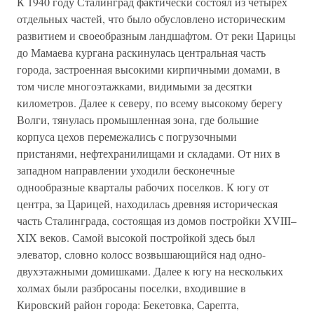
К 1940 году Сталинград фактически состоял из четырех
отдельных частей, что было обусловлено историческим
развитием и своеобразным ландшафтом. От реки Царицы
до Мамаева кургана раскинулась центральная часть
города, застроенная высокими кирпичными домами, в
том числе многоэтажками, видимыми за десятки
километров. Далее к северу, по всему высокому берегу
Волги, тянулась промышленная зона, где большие
корпуса цехов перемежались с погрузочными
пристанями, нефтехранилищами и складами. От них в
западном направлении уходили бесконечные
однообразные кварталы рабочих поселков. К югу от
центра, за Царицей, находилась древняя историческая
часть Сталинграда, состоящая из домов постройки XVIII–
XIX веков. Самой высокой постройкой здесь был
элеватор, словно колосс возвышающийся над одно-
двухэтажными домишками. Далее к югу на нескольких
холмах были разбросаны поселки, входившие в
Кировский район города: Бекетовка, Сарепта,