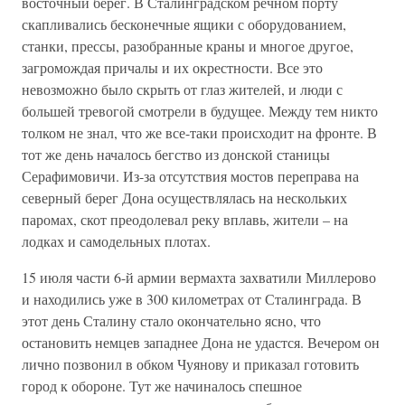
восточный берег. В Сталинградском речном порту
скапливались бесконечные ящики с оборудованием,
станки, прессы, разобранные краны и многое другое,
загромождая причалы и их окрестности. Все это
невозможно было скрыть от глаз жителей, и люди с
большей тревогой смотрели в будущее. Между тем никто
толком не знал, что же все-таки происходит на фронте. В
тот же день началось бегство из донской станицы
Серафимовичи. Из-за отсутствия мостов переправа на
северный берег Дона осуществлялась на нескольких
паромах, скот преодолевал реку вплавь, жители – на
лодках и самодельных плотах.
15 июля части 6-й армии вермахта захватили Миллерово
и находились уже в 300 километрах от Сталинграда. В
этот день Сталину стало окончательно ясно, что
остановить немцев западнее Дона не удастся. Вечером он
лично позвонил в обком Чуянову и приказал готовить
город к обороне. Тут же начиналось спешное