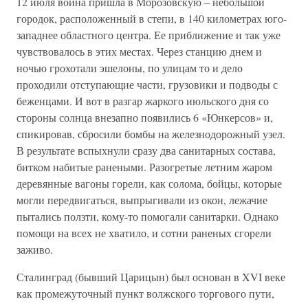
12 июля война пришла в Морозовскую – небольшой
городок, расположенный в степи, в 140 километрах юго-
западнее областного центра. Ее приближение и так уже
чувствовалось в этих местах. Через станцию днем и
ночью грохотали эшелоны, по улицам то и дело
проходили отступающие части, грузовики и подводы с
беженцами. И вот в разгар жаркого июльского дня со
стороны солнца внезапно появились 6 «Юнкерсов» и,
спикировав, сбросили бомбы на железнодорожный узел.
В результате вспыхнули сразу два санитарных состава,
битком набитые ранеными. Разогретые летним жаром
деревянные вагоны горели, как солома, бойцы, которые
могли передвигаться, выпрыгивали из окон, лежачие
пытались ползти, кому-то помогали санитарки. Однако
помощи на всех не хватило, и сотни раненых сгорели
заживо.
Сталинград (бывший Царицын) был основан в XVI веке
как промежуточный пункт волжского торгового пути,