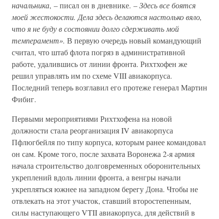
начальника
, – писал он в дневнике. –
Здесь все боятся
моей жестокости. Дела здесь делаются настолько вяло,
что я не буду в состоянии долго сдерживать мой
темперамент».
В первую очередь новый командующий
считал, что штаб флота погряз в административной
работе, удалившись от линии фронта. Рихтхофен же
решил управлять им по схеме VIII авиакорпуса.
Последний теперь возглавил его протеже генерал Мартин
Фибиг.
Первыми мероприятиями Рихтхофена на новой
должности стала реорганизация IV авиакорпуса
Пфлюгбейля по типу корпуса, которым ранее командовал
он сам. Кроме того, после захвата Воронежа 2-я армия
начала строительство долговременных оборонительных
укреплений вдоль линии фронта, а венгры начали
укрепляться южнее на западном берегу Дона. Чтобы не
отвлекать на этот участок, ставший второстепенным,
силы наступающего VTII авиакорпуса, для действий в