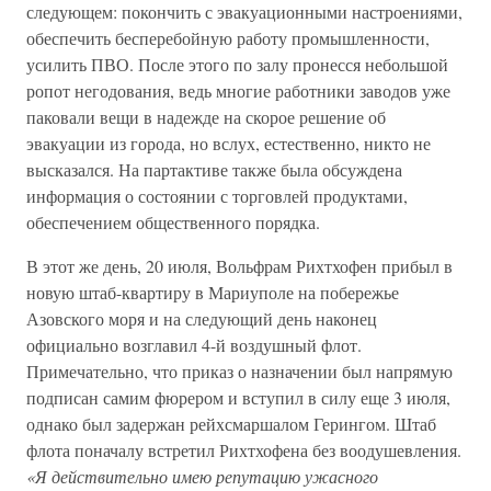
следующем: покончить с эвакуационными настроениями,
обеспечить бесперебойную работу промышленности,
усилить ПВО. После этого по залу пронесся небольшой
ропот негодования, ведь многие работники заводов уже
паковали вещи в надежде на скорое решение об
эвакуации из города, но вслух, естественно, никто не
высказался. На партактиве также была обсуждена
информация о состоянии с торговлей продуктами,
обеспечением общественного порядка.
В этот же день, 20 июля, Вольфрам Рихтхофен прибыл в
новую штаб-квартиру в Мариуполе на побережье
Азовского моря и на следующий день наконец
официально возглавил 4-й воздушный флот.
Примечательно, что приказ о назначении был напрямую
подписан самим фюрером и вступил в силу еще 3 июля,
однако был задержан рейхсмаршалом Герингом. Штаб
флота поначалу встретил Рихтхофена без воодушевления.
«Я действительно имею репутацию ужасного