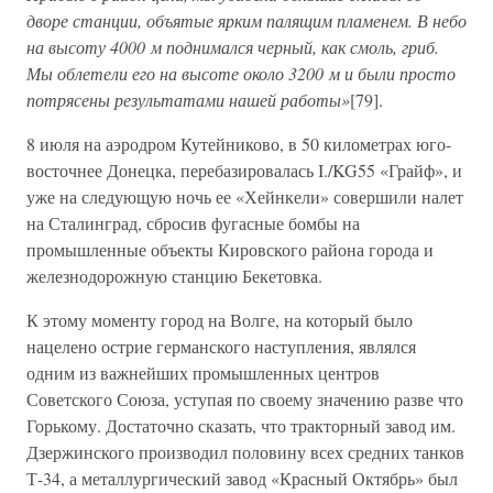
дворе станции, объятые ярким палящим пламенем. В небо
на высоту 4000 м поднимался черный, как смоль, гриб.
Мы облетели его на высоте около 3200 м и были просто
потрясены результатами нашей работы»
[79].
8 июля на аэродром Кутейниково, в 50 километрах юго-
восточнее Донецка, перебазировалась I./KG55 «Грайф», и
уже на следующую ночь ее «Хейнкели» совершили налет
на Сталинград, сбросив фугасные бомбы на
промышленные объекты Кировского района города и
железнодорожную станцию Бекетовка.
К этому моменту город на Волге, на который было
нацелено острие германского наступления, являлся
одним из важнейших промышленных центров
Советского Союза, уступая по своему значению разве что
Горькому. Достаточно сказать, что тракторный завод им.
Дзержинского производил половину всех средних танков
Т-34, а металлургический завод «Красный Октябрь» был