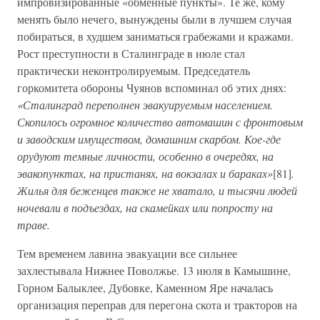
импровизированные «обменные пункты». Те же, кому
менять было нечего, вынуждены были в лучшем случая
побираться, в худшем заниматься грабежами и кражами.
Рост преступности в Сталинграде в июле стал
практически неконтролируемым. Председатель
горкомитета обороны Чуянов вспоминал об этих днях:
«Сталинград переполнен эвакуируемым населением.
Скопилось огромное количество автомашин с фронтовым
и заводским имуществом, домашним скарбом. Кое-где
орудуют темные личности, особенно в очередях, на
эвакопунктах, на пристанях, на вокзалах и бараках»
[81]
.
Жилья для беженцев также не хватало, и тысячи людей
ночевали в подъездах, на скамейках или попросту на
траве.
Тем временем лавина эвакуации все сильнее
захлестывала Нижнее Поволжье. 13 июля в Камышине,
Горном Балыклее, Дубовке, Каменном Яре началась
организация переправ для перегона скота и тракторов на