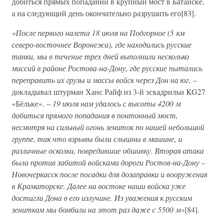
добиться прямых попаданий в крупный мост в Батайске,
а на следующий день окончательно разрушить его[83].
«После первого налета 18 июля на Подгорное (5 км
северо-восточнее Воронежа), где находились русские
танки, мы в течение трех дней выполнили несколько
миссий в районе Ростова-на-Дону, где русские пытались
переправить их грузы и массы войск через Дон на юг
, –
докладывал штурман Ханс Райф из 3-й эскадрильи KG27
«Бёльке». –
19 июля нам удалось с высоты 4200 м
добиться прямого попадания в понтонный мост,
несмотря на сильный огонь зениток по нашей небольшой
группе, так что взрывы были слышны в машине, и
различные осколки, повредившие обшивку. Вторая атака
была против забитой войсками дороги Ростов-на-Дону –
Новочеркасск после посадки для дозаправки и вооружения
в Краматорске. Далее на востоке наши войска уже
достигли Дона в его излучине. Из уважения к русским
зениткам мы бомбили на этот раз даже с 5500 м»
[84].