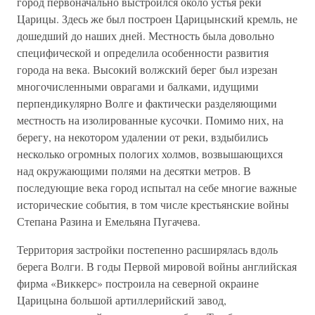
город первоначально выстроился около устья реки
Царицы. Здесь же был построен Царицынский кремль, не
дошедший до наших дней. Местность была довольно
специфической и определила особенности развития
города на века. Высокий волжский берег был изрезан
многочисленными оврагами и балками, идущими
перпендикулярно Волге и фактически разделяющими
местность на изолированные кусочки. Помимо них, на
берегу, на некотором удалении от реки, вздыбились
несколько огромных пологих холмов, возвышающихся
над окружающими полями на десятки метров. В
последующие века город испытал на себе многие важные
исторические события, в том числе крестьянские войны
Степана Разина и Емельяна Пугачева.
Территория застройки постепенно расширялась вдоль
берега Волги. В годы Первой мировой войны английская
фирма «Виккерс» построила на северной окраине
Царицына большой артиллерийский завод,