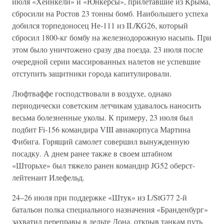
июля «Хейнкели» и «Юнкерсы», прилетавшие из Крыма,
сбросили на Ростов 23 тонны бомб. Наибольшего успеха
добился торпедоносец Не-111 из II./KG26, который
сбросил 1800-кг бомбу на железнодорожную насыпь. При
этом было уничтожено сразу два поезда. 23 июля после
очередной серии массированных налетов не успевшие
отступить защитники города капитулировали.
Люфтваффе господствовали в воздухе, однако
периодически советским летчикам удавалось наносить
весьма болезненные уколы. К примеру, 23 июля был
подбит Fi-156 командира VIII авиакорпуса Мартина
Фибига. Горящий самолет совершил вынужденную
посадку. А днем ранее также в своем штабном
«Шторьхе» был тяжело ранен командир JG52 оберст-
лейтенант Илефельд.
24–26 июля при поддержке «Штук» из I./StG77 2-й
батальон полка специального назначения «Бранденбург»
захватил переправы в дельте Дона, открыв танкам путь