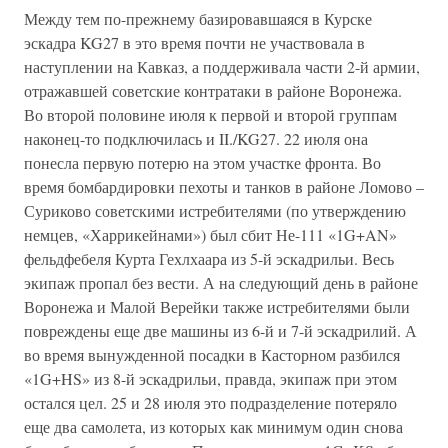
Между тем по-прежнему базировавшаяся в Курске
эскадра KG27 в это время почти не участвовала в
наступлении на Кавказ, а поддерживала части 2-й армии,
отражавшей советские контратаки в районе Воронежа.
Во второй половине июля к первой и второй группам
наконец-то подключилась и II./KG27. 22 июля она
понесла первую потерю на этом участке фронта. Во
время бомбардировки пехоты и танков в районе Ломово –
Суриково советскими истребителями (по утверждению
немцев, «Харрикейнами») был сбит Не-111 «1G+AN»
фельдфебеля Курта Гехлхаара из 5-й эскадрильи. Весь
экипаж пропал без вести. А на следующий день в районе
Воронежа и Малой Верейки также истребителями были
повреждены еще две машины из 6-й и 7-й эскадрилий. А
во время вынужденной посадки в Касторном разбился
«1G+HS» из 8-й эскадрильи, правда, экипаж при этом
остался цел. 25 и 28 июля это подразделение потеряло
еще два самолета, из которых как минимум один снова