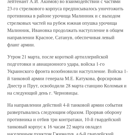
лейтенант А.И. Акимов) во взаимодействии с частями
23-го стрелкового корпуса предписывалось уничтожить
противника в районе урочища Малинник и с выходом
стрелковых частей на рубеж южная опушка урочища
Малинник, Ивановка продолжать наступление в общем
направлении Красное, Сатанув, обеспечивая левый
фланг армии.
Утром 21 марта, после короткой артиллерийской
подготовки и авиационного удара, войска 1-го
Украинского фронта возобновили наступление. Войска 1-
й танковой армии генерала М.Е. Катукова, форсировав
Днестр и Прут, освободили 28 марта станцию Коломыя и
на следующий день г. Черновицы.
На направлении действий 4-й танковой армии события
развертывались следующим образом. Прорвав оборону
противника и отбив три контратаки, 10-й гвардейский
танковый корпус к 16 часам 22 марта овладел
населенным пунктом Гжималув, а 6-й гвардейский