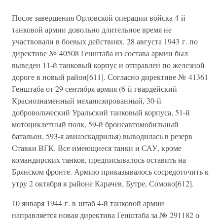
После завершения Орловской операции войска 4-й
танковой армии довольно длительное время не
участвовали в боевых действиях. 28 августа 1943 г. по
директиве № 40508 Генштаба из состава армии был
выведен 11-й танковый корпус и отправлен по железной
дороге в новый район[611]. Согласно директиве № 41361
Генштаба от 29 сентября армия (6-й гвардейский
Краснознаменный механизированный, 30-й
добровольческий Уральский танковый корпуса, 51-й
мотоциклетный полк, 59-й бронеавтомобильный
батальон, 593-я авиаэскадрилья) выводилась в резерв
Ставки ВГК. Все имеющиеся танки и САУ, кроме
командирских танков, предписывалось оставить на
Брянском фронте. Армию приказывалось сосредоточить к
утру 2 октября в районе Карачев, Бутре, Сомово[612].
10 января 1944 г. в штаб 4-й танковой армии
направляется новая директива Генштаба за № 291182 о