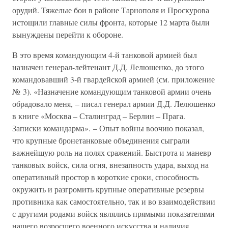
орудий. Тяжелые бои в районе Тарнополя и Проскурова
истощили главные силы фронта, которые 12 марта были
вынуждены перейти к обороне.
В это время командующим 4-й танковой армией был
назначен генерал-лейтенант Д.Д. Лелюшенко, до этого
командовавший 3-й гвардейской армией (см. приложение
№ 3). «Назначение командующим танковой армии очень
обрадовало меня, – писал генерал армии Д.Д. Лелюшенко
в книге «Москва – Сталинград – Берлин – Прага.
Записки командарма». – Опыт войны воочию показал,
что крупные бронетанковые объединения сыграли
важнейшую роль на полях сражений. Быстрота и маневр
танковых войск, сила огня, внезапность удара, выход на
оперативный простор в короткие сроки, способность
окружить и разгромить крупные оперативные резервы
противника как самостоятельно, так и во взаимодействии
с другими родами войск являлись прямыми показателями
нашего возросшего военного искусства и наличия