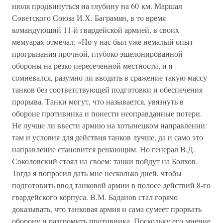
июля продвинуться на глубину на 60 км. Маршал
Советского Союза И.Х. Баграмян, в то время
командующий 11-й гвардейской армией, в своих
мемуарах отмечал: «Но у нас был уже немалый опыт
прогрызания прочной, глубоко эшелонированной
обороны на резко пересеченной местности, и я
сомневался, разумно ли вводить в сражение такую массу
танков без соответствующей подготовки и обеспечения
прорыва. Танки могут, что называется, увязнуть в
обороне противника и понести неоправданные потери.
Не лучше ли ввести армию на хотынецком направлении:
там и условия для действия танков лучше, да и само это
направление становится решающим. Но генерал В.Д.
Соколовский стоял на своем: танки пойдут на Болхов.
Тогда я попросил дать мне несколько дней, чтобы
подготовить ввод танковой армии в полосе действий 8-го
гвардейского корпуса. В.М. Баданов стал горячо
доказывать, что танковая армия и сама сумеет прорвать
оборону и разгромить противника. Поскольку его мнение