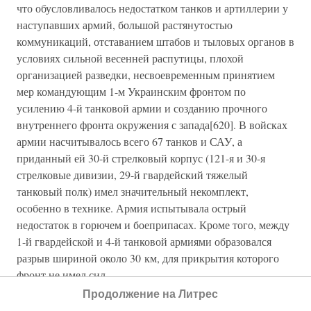
что обусловливалось недостатком танков и артиллерии у
наступавших армий, большой растянутостью
коммуникаций, отставанием штабов и тыловых органов в
условиях сильной весенней распутицы, плохой
организацией разведки, несвоевременным принятием
мер командующим 1-м Украинским фронтом по
усилению 4-й танковой армии и созданию прочного
внутреннего фронта окружения с запада[620]. В войсках
армии насчитывалось всего 67 танков и САУ, а
приданный ей 30-й стрелковый корпус (121-я и 30-я
стрелковые дивизии, 29-й гвардейский тяжелый
танковый полк) имел значительный некомплект,
особенно в технике. Армия испытывала острый
недостаток в горючем и боеприпасах. Кроме того, между
1-й гвардейской и 4-й танковой армиями образовался
разрыв шириной около 30 км, для прикрытия которого
фронт не имел сил.
Продолжение на Литрес
Как уже отмечалось, командующий немецкой 1-й