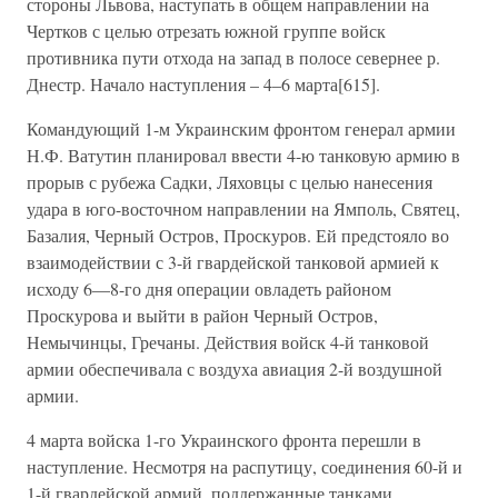
стороны Львова, наступать в общем направлении на
Чертков с целью отрезать южной группе войск
противника пути отхода на запад в полосе севернее р.
Днестр. Начало наступления – 4–6 марта[615].
Командующий 1-м Украинским фронтом генерал армии
Н.Ф. Ватутин планировал ввести 4-ю танковую армию в
прорыв с рубежа Садки, Ляховцы с целью нанесения
удара в юго-восточном направлении на Ямполь, Святец,
Базалия, Черный Остров, Проскуров. Ей предстояло во
взаимодействии с 3-й гвардейской танковой армией к
исходу 6—8-го дня операции овладеть районом
Проскурова и выйти в район Черный Остров,
Немычинцы, Гречаны. Действия войск 4-й танковой
армии обеспечивала с воздуха авиация 2-й воздушной
армии.
4 марта войска 1-го Украинского фронта перешли в
наступление. Несмотря на распутицу, соединения 60-й и
1-й гвардейской армий, поддержанные танками,