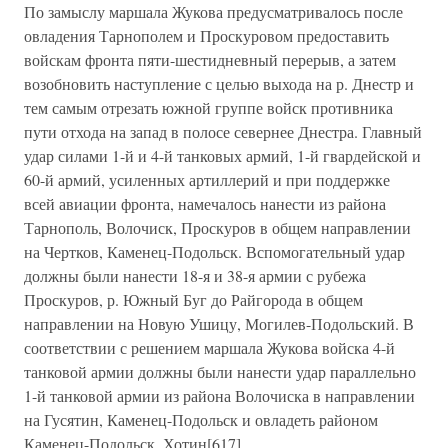
По замыслу маршала Жукова предусматривалось после
овладения Тарнополем и Проскуровом предоставить
войскам фронта пяти-шестидневный перерыв, а затем
возобновить наступление с целью выхода на р. Днестр и
тем самым отрезать южной группе войск противника
пути отхода на запад в полосе севернее Днестра. Главный
удар силами 1-й и 4-й танковых армий, 1-й гвардейской и
60-й армий, усиленных артиллерий и при поддержке
всей авиации фронта, намечалось нанести из района
Тарнополь, Волочиск, Проскуров в общем направлении
на Чертков, Каменец-Подольск. Вспомогательный удар
должны были нанести 18-я и 38-я армии с рубежа
Проскуров, р. Южный Буг до Райгорода в общем
направлении на Новую Ушицу, Могилев-Подольский. В
соответствии с решением маршала Жукова войска 4-й
танковой армии должны были нанести удар параллельно
1-й танковой армии из района Волочиска в направлении
на Гусятин, Каменец-Подольск и овладеть районом
Каменец-Подольск, Хотин[617].