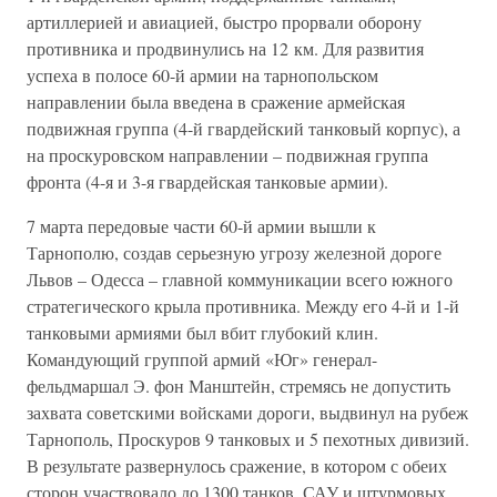
артиллерией и авиацией, быстро прорвали оборону
противника и продвинулись на 12 км. Для развития
успеха в полосе 60-й армии на тарнопольском
направлении была введена в сражение армейская
подвижная группа (4-й гвардейский танковый корпус), а
на проскуровском направлении – подвижная группа
фронта (4-я и 3-я гвардейская танковые армии).
7 марта передовые части 60-й армии вышли к
Тарнополю, создав серьезную угрозу железной дороге
Львов – Одесса – главной коммуникации всего южного
стратегического крыла противника. Между его 4-й и 1-й
танковыми армиями был вбит глубокий клин.
Командующий группой армий «Юг» генерал-
фельдмаршал Э. фон Манштейн, стремясь не допустить
захвата советскими войсками дороги, выдвинул на рубеж
Тарнополь, Проскуров 9 танковых и 5 пехотных дивизий.
В результате развернулось сражение, в котором с обеих
сторон участвовало до 1300 танков, САУ и штурмовых