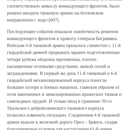
соответствовало замыслу командующего фронтом, было
решено вводить танковую армию на болховском
направлении с ходу»[607].
Последующие события показали ошибочность решения
командующего фронтом и правоту генерала Баграмяна.
Войскам 4-й танковой армии пришлось совместно с 11-й
гвардейской армией прорывать заранее подготовленные
четыре рубежа обороны противника, плотно
насыщенные огневыми средствами, живой силой и
заграждениями. В первый же день 11-й танковый и 6-й
гвардейский механизированный корпуса понесли
большие потери в боевых машинах, главным образом от
огня закопанных и замаскированных вражеских танков и
самоходных орудий. И только ввод в сражение 30-го
Уральского добровольческого танкового корпуса
позволил изменить ситуацию. Соединения 4-й танковой
армии вышли к железной дороге Орел – Брянск, создав
благоприятные условия для наступления 61-й армии