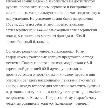
танковой армии надежно закрепиться на достигнутом
рубеже, пополнить запасы горючего и боеприпасов,
восстановить материальную часть и начать подготовку к
наступлению. На усиление армии были направлены
1672-й, 222-й истребительно-противотанковые
артиллерийские и 1442-й самоходный артиллерийский
полки, 6-я понтонно-мостовая бригада и 1506-й
автомобильный батальон.
Согласно решению генерала Лелюшенко, 10-му
гвардейскому танковому корпусу предстояло, обходя
местечко Скалат с востока, во взаимодействии с 8-й
стрелковой дивизией 60-й армии уничтожить
противостоящего противника и к исходу первого дня
операции овладеть населенными пунктами Гжималув,
Окно; к исходу второго дня операции захватить Гусятин
и, развивая наступление, к исходу четвертого дня выбить
неприятеля из Каменец-Подольска. 6-му гвардейскому
механизированному корпусу (командир – генерал-