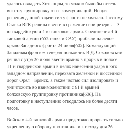
удалось овладеть Хотынцом, то можно было бы отсечь
всю эту группировку от ее коммуникаций. Но для
решения данной задачи сил у фронта не хватало. Поэтому
Ставка ВГК решила ввести в сражение свои резервы – 3-
ю гвардейскую и 4-ю танковые армии. Соединения 4-й
танковой армии (652 танка и САУ) прибыли на левое
крыло Западного фронта 24 июля[605]. Командующий
Западным фронтом генерал-полковник В.Д. Соколовский
решил с утра 26 июля ввести армию в прорыв в полосе
11-й гвардейской армии в целях нанесения удара в юго-
западном направлении, перехвата железной и шоссейной
дорог Орел – Брянск, а также частью сил изолировать и
уничтожить во взаимодействии с 61-й армией
болховскую группировку противника[606]. На
подготовку к наступлению отводилось не более десяти
часов.
Войскам 4-й танковой армии предстояло прорвать сильно
укрепленную оборону противника и к исходу дня 26