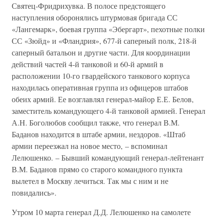
Святец-Фридрихувка. В полосе предстоящего
наступления оборонялись штурмовая бригада СС
«Лангемарк», боевая группа «Эбергарт», пехотные полки
СС «Зюйд» и «Фландрия», 677-й саперный полк, 218-й
саперный батальон и другие части. Для координации
действий частей 4-й танковой и 60-й армий в
расположении 10-го гвардейского танкового корпуса
находилась оперативная группа из офицеров штабов
обеих армий. Ее возглавлял генерал-майор Е.Е. Белов,
заместитель командующего 4-й танковой армией. Генерал
А.Н. Боголюбов сообщил также, что генерал В.М.
Баданов находится в штабе армии, нездоров. «Штаб
армии переезжал на новое место, – вспоминал
Лелюшенко. – Бывший командующий генерал-лейтенант
В.М. Баданов прямо со старого командного пункта
вылетел в Москву лечиться. Так мы с ним и не
повидались».
Утром 10 марта генерал Д.Д. Лелюшенко на самолете