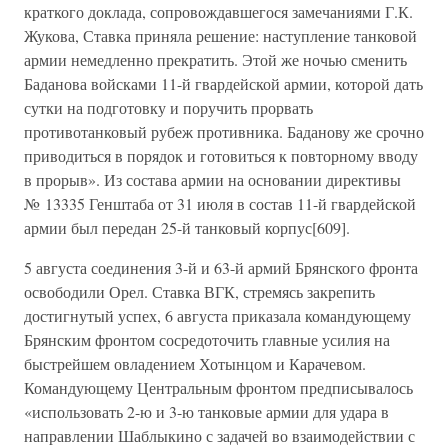
краткого доклада, сопровождавшегося замечаниями Г.К.
Жукова, Ставка приняла решение: наступление танковой
армии немедленно прекратить. Этой же ночью сменить
Баданова войсками 11-й гвардейской армии, которой дать
сутки на подготовку и поручить прорвать
противотанковый рубеж противника. Баданову же срочно
приводиться в порядок и готовиться к повторному вводу
в прорыв». Из состава армии на основании директивы
№ 13335 Генштаба от 31 июля в состав 11-й гвардейской
армии был передан 25-й танковый корпус[609].
5 августа соединения 3-й и 63-й армий Брянского фронта
освободили Орел. Ставка ВГК, стремясь закрепить
достигнутый успех, 6 августа приказала командующему
Брянским фронтом сосредоточить главные усилия на
быстрейшем овладением Хотынцом и Карачевом.
Командующему Центральным фронтом предписывалось
«использовать 2-ю и 3-ю танковые армии для удара в
направлении Шаблыкино с задачей во взаимодействии с