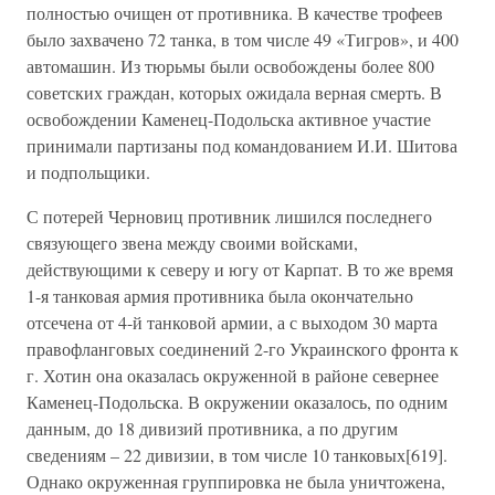
полностью очищен от противника. В качестве трофеев
было захвачено 72 танка, в том числе 49 «Тигров», и 400
автомашин. Из тюрьмы были освобождены более 800
советских граждан, которых ожидала верная смерть. В
освобождении Каменец-Подольска активное участие
принимали партизаны под командованием И.И. Шитова
и подпольщики.
С потерей Черновиц противник лишился последнего
связующего звена между своими войсками,
действующими к северу и югу от Карпат. В то же время
1-я танковая армия противника была окончательно
отсечена от 4-й танковой армии, а с выходом 30 марта
правофланговых соединений 2-го Украинского фронта к
г. Хотин она оказалась окруженной в районе севернее
Каменец-Подольска. В окружении оказалось, по одним
данным, до 18 дивизий противника, а по другим
сведениям – 22 дивизии, в том числе 10 танковых[619].
Однако окруженная группировка не была уничтожена,