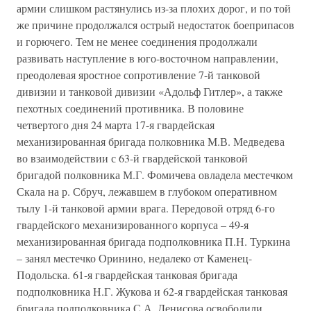
армии слишком растянулись из-за плохих дорог, и по той
же причине продолжался острый недостаток боеприпасов
и горючего. Тем не менее соединения продолжали
развивать наступление в юго-восточном направлении,
преодолевая яростное сопротивление 7-й танковой
дивизии и танковой дивизии «Адольф Гитлер», а также
пехотных соединений противника. В половине
четвертого дня 24 марта 17-я гвардейская
механизированная бригада полковника М.В. Медведева
во взаимодействии с 63-й гвардейской танковой
бригадой полковника М.Г. Фомичева овладела местечком
Скала на р. Сбруч, лежавшем в глубоком оперативном
тылу 1-й танковой армии врага. Передовой отряд 6-го
гвардейского механизированного корпуса – 49-я
механизированная бригада подполковника П.Н. Туркина
– занял местечко Оринино, недалеко от Каменец-
Подольска. 61-я гвардейская танковая бригада
подполковника Н.Г. Жукова и 62-я гвардейская танковая
бригада подполковника С.А. Денисова освободили