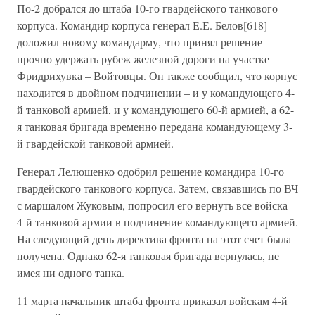
По-2 добрался до штаба 10-го гвардейского танкового
корпуса. Командир корпуса генерал Е.Е. Белов[618]
доложил новому командарму, что принял решение
прочно удержать рубеж железной дороги на участке
Фридрихувка – Войтовцы. Он также сообщил, что корпус
находится в двойном подчинении – и у командующего 4-
й танковой армией, и у командующего 60-й армией, а 62-
я танковая бригада временно передана командующему 3-
й гвардейской танковой армией.
Генерал Лелюшенко одобрил решение командира 10-го
гвардейского танкового корпуса. Затем, связавшись по ВЧ
с маршалом Жуковым, попросил его вернуть все войска
4-й танковой армии в подчинение командующего армией.
На следующий день директива фронта на этот счет была
получена. Однако 62-я танковая бригада вернулась, не
имея ни одного танка.
11 марта начальник штаба фронта приказал войскам 4-й