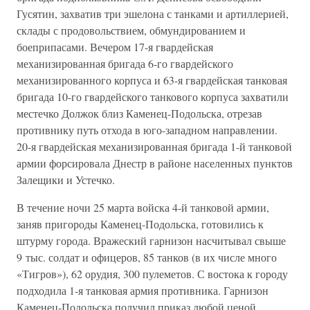
Гусятин, захватив три эшелона с танками и артиллерией,
склады с продовольствием, обмундированием и
боеприпасами. Вечером 17-я гвардейская
механизированная бригада 6-го гвардейского
механизированного корпуса и 63-я гвардейская танковая
бригада 10-го гвардейского танкового корпуса захватили
местечко Должок близ Каменец-Подольска, отрезав
противнику путь отхода в юго-западном направлении.
20-я гвардейская механизированная бригада 1-й танковой
армии форсировала Днестр в районе населенных пунктов
Залещики и Устечко.
В течение ночи 25 марта войска 4-й танковой армии,
заняв пригороды Каменец-Подольска, готовились к
штурму города. Вражеский гарнизон насчитывал свыше
9 тыс. солдат и офицеров, 85 танков (в их числе много
«Тигров»), 62 орудия, 300 пулеметов. С востока к городу
подходила 1-я танковая армия противника. Гарнизон
Каменец-Подольска получил приказ любой ценой