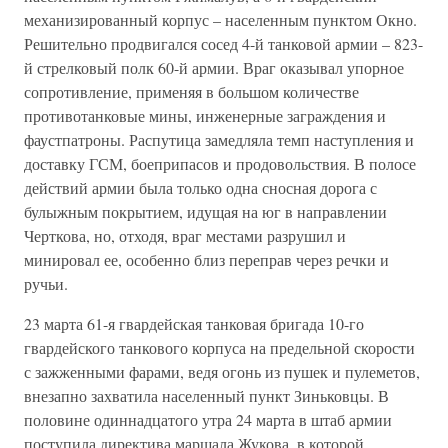
механизированный корпус – населенным пунктом Окно.
Решительно продвигался сосед 4-й танковой армии – 823-
й стрелковый полк 60-й армии. Враг оказывал упорное
сопротивление, применяя в большом количестве
противотанковые мины, инженерные заграждения и
фаустпатроны. Распутица замедляла темп наступления и
доставку ГСМ, боеприпасов и продовольствия. В полосе
действий армии была только одна сносная дорога с
булыжным покрытием, идущая на юг в направлении
Черткова, но, отходя, враг местами разрушил и
минировал ее, особенно близ переправ через речки и
ручьи.
23 марта 61-я гвардейская танковая бригада 10-го
гвардейского танкового корпуса на предельной скорости
с зажженными фарами, ведя огонь из пушек и пулеметов,
внезапно захватила населенный пункт Зиньковцы. В
половине одиннадцатого утра 24 марта в штаб армии
поступила директива маршала Жукова, в которой